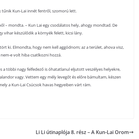
nik Kun-Lai innét fentről, szomorú lett.
ből – mondta. – Kun Lai egy csodálatos hely, ahogy mondtad. De
vihar készülődik a környék felett, kicsi lány.
ört ki. Elmondta, hogy nem kell aggódnom; az a terület, ahova visz,
nem-e volt hiba csatlkozni hozzá.
 többi nagy felfedező is óhatatlanul eljutott veszélyes helyekre,
 kalandor vagy. Vettem egy mély levegőt és előre bámultam, készen
ely a Kun-Lai Csúcsok havas hegyeiben várt rám.
Li Li útinaplója 8. rész – A Kun-Lai Orom