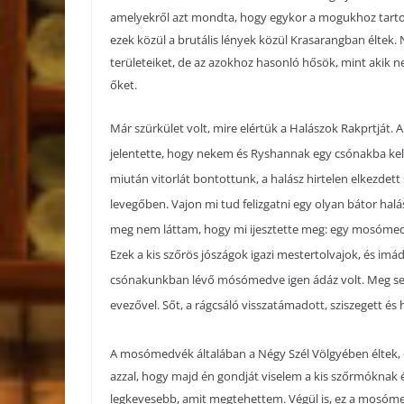
amelyekről azt mondta, hogy egykor a mogukhoz tartoz
ezek közül a brutális lények közül Krasarangban éltek
területeiket, de az azokhoz hasonló hősök, mint akik n
őket.
Már szürkület volt, mire elértük a Halászok Rakprtját. A
jelentette, hogy nekem és Ryshannak egy csónakba kell
miután vitorlát bontottunk, a halász hirtelen elkezdett 
levegőben. Vajon mi tud felizgatni egy olyan bátor hal
meg nem láttam, hogy mi ijesztette meg: egy mosóme
Ezek a kis szőrös jószágok igazi mestertolvajok, és im
csónakunkban lévő mósómedve igen ádáz volt. Meg sem
evezővel. Sőt, a rágcsáló visszatámadott, sziszegett és
A mosómedvék általában a Négy Szél Völgyében éltek, 
azzal, hogy majd én gondját viselem a kis szőrmóknak é
legkevesebb, amit megtehettem. Végül is, ez a mosóme