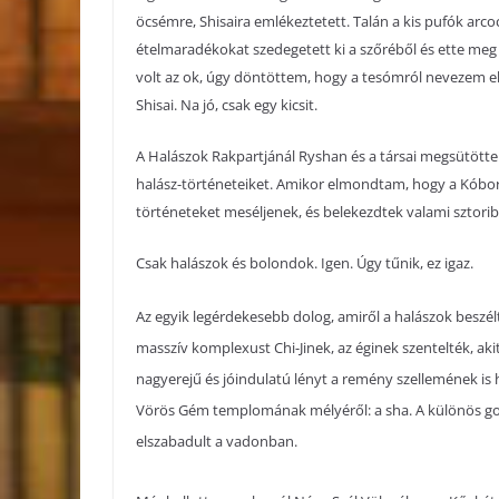
öcsémre, Shisaira emlékeztetett. Talán a kis pufók arcoc
ételmaradékokat szedegetett ki a szőréből és ette meg 
volt az ok, úgy döntöttem, hogy a tesómról nevezem el
Shisai. Na jó, csak egy kicsit.
A Halászok Rakpartjánál Ryshan és a társai megsütött
halász-történeteiket. Amikor elmondtam, hogy a Kóbor S
történeteket meséljenek, és belekezdtek valami sztoriba
Csak halászok és bolondok. Igen. Úgy tűnik, ez igaz.
Az egyik legérdekesebb dolog, amiről a halászok beszé
masszív komplexust Chi-Jinek, az éginek szentelték, ak
nagyerejű és jóindulatú lényt a remény szellemének is 
Vörös Gém templomának mélyéről: a sha. A különös go
elszabadult a vadonban.