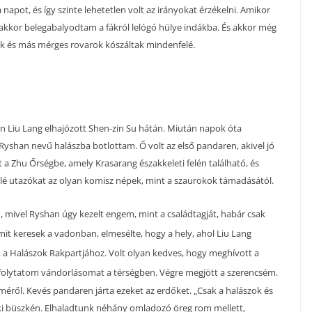
 napot, és így szinte lehetetlen volt az irányokat érzékelni. Amikor
kkor belegabalyodtam a fákról lelógó hülye indákba. És akkor még
ak és más mérges rovarok kószáltak mindenfelé.
n Liu Lang elhajózott Shen-zin Su hátán. Miután napok óta
yshan nevű halászba botlottam. Ő volt az első pandaren, akivel jó
t a Zhu Őrségbe, amely Krasarang északkeleti felén található, és
elé utazókat az olyan komisz népek, mint a szaurokok támadásától.
mivel Ryshan úgy kezelt engem, mint a családtagját, habár csak
it keresek a vadonban, elmesélte, hogy a hely, ahol Liu Lang
z, a Halászok Rakpartjához. Volt olyan kedves, hogy meghívott a
tt folytatom vándorlásomat a térségben. Végre megjött a szerencsém.
méről. Kevés pandaren járta ezeket az erdőket. „Csak a halászok és
 ki büszkén. Elhaladtunk néhány omladozó öreg rom mellett,