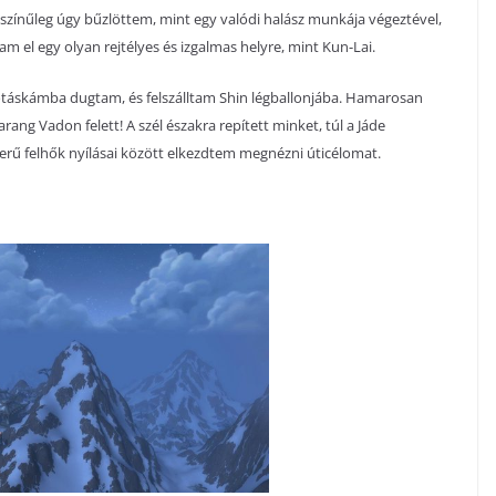
színűleg úgy bűzlöttem, mint egy valódi halász munkája végeztével,
am el egy olyan rejtélyes és izgalmas helyre, mint Kun-Lai.
zótáskámba dugtam, és felszálltam Shin légballonjába. Hamarosan
g Vadon felett! A szél északra repített minket, túl a Jáde
erű felhők nyílásai között elkezdtem megnézni úticélomat.