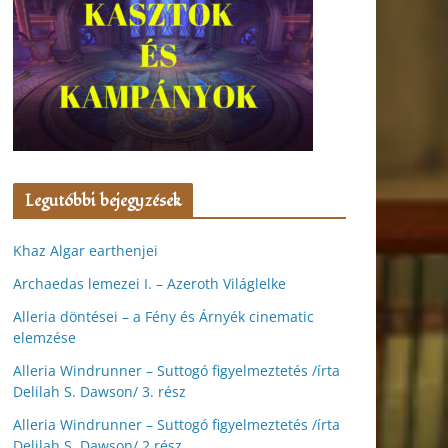
Legutóbbi bejegyzések
Khaz Algar earthenjei
Archaedas lemezei I. – Azeroth Világlelke
Alleria döntései – a Fény és Árnyék cinematic
elemzése
Alleria Windrunner – Suttogó figyelmeztetés /írta
Delilah S. Dawson/ 3. rész
Alleria Windrunner – Suttogó figyelmeztetés /írta
Delilah S. Dawson/ 2.rész