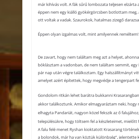
már kihívás volt. A fák sűrű lombozata teljesen elzárta a
éppen nem egy kiálló gyökérgörcsben botlottam meg, a
ott voltak a vadak. Szaurokok, hatalmas zizegő darazs
Éppen olyan izgalmas volt, mint amilyennek reméltem!
De zavart, hogy nem találtam meg azt a helyet, ahonna
bóklásztam a vadonban, de nem találtam semmit, egy R
pár nap után végre találkoztam. Egy halszállítmányt vit
amelyet azért építettek, hogy megvédje a tengerpart f
Gondolom ritkán lehet barátra bukkanni Krasarangban, 
akkor találkoztunk. Amikor elmagyaráztam neki, hogy m
elhagyta Pandariát, nagyon közel fekszik az ő falujáho
településükre, hogy töltsem fel a készleteimet, mielő
A falu felé menet Ryshan kioktatott Krasarang történel
a bolondok, már ha van köztük különbség”, jelentette