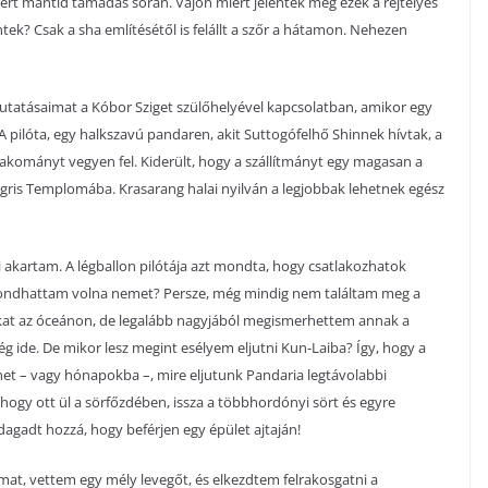
ért mantid támadás során. Vajon miért jelentek meg ezek a rejtélyes
k? Csak a sha említésétől is felállt a szőr a hátamon. Nehezen
utatásaimat a Kóbor Sziget szülőhelyével kapcsolatban, amikor egy
A pilóta, egy halkszavú pandaren, akit Suttogófelhő Shinnek hívtak, a
-rakományt vegyen fel. Kiderült, hogy a szállítmányt egy magasan a
Tigris Templomába. Krasarang halai nyilván a legjobbak lehetnek egész
i akartam. A légballon pilótája azt mondta, hogy csatlakozhatok
mondhattam volna nemet? Persze, még mindig nem találtam meg a
kat az óceánon, de legalább nagyjából megismerhettem annak a
g ide. De mikor lesz megint esélyem eljutni Kun-Laiba? Így, hogy a
het – vagy hónapokba –, mire eljutunk Pandaria legtávolabbi
ahogy ott ül a sörfőzdében, issza a többhordónyi sört és egyre
dagadt hozzá, hogy beférjen egy épület ajtaján!
mat, vettem egy mély levegőt, és elkezdtem felrakosgatni a