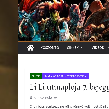
KÖSZÖNTŐ
CIKKEK
VIDEÓK
CIKKEK
HIVATALOS TÖRTÉNETEK FORDÍTÁSAI
Li Li útinaplója 7. bej
2013-02-16
Gitta
Chen bácsi segítsége nélkül is könnyű volt megtalálni 