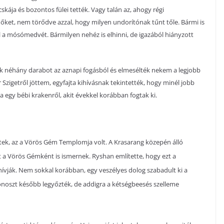
skája és bozontos fülei tették. Vagy talán az, ahogy régi
őket, nem törődve azzal, hogy milyen undorítónak tűnt tőle. Bármi is
 a mósómedvét. Bármilyen nehéz is elhinni, de igazából hiányzott
ek néhány darabot az aznapi fogásból és elmesélték nekem a legjobb
zigetről jöttem, egyfajta kihívásnak tekintették, hogy minél jobb
 egy bébi krakenről, akit évekkel korábban fogtak ki.
ltek, az a Vörös Gém Templomja volt. A Krasarang közepén álló
it a Vörös Gémként is ismernek. Ryshan említette, hogy ezt a
hívják. Nem sokkal korábban, egy veszélyes dolog szabadult ki a
noszt később legyőzték, de addigra a kétségbeesés szelleme