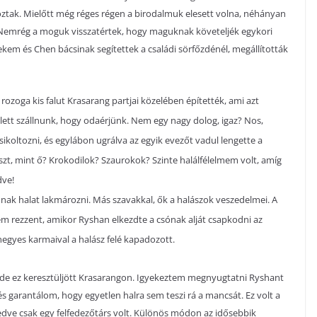
tak. Mielőtt még réges régen a birodalmuk elesett volna, néhányan
. Nemrég a moguk visszatértek, hogy maguknak követeljék egykori
ekem és Chen bácsinak segítettek a családi sörfőzdénél, megállították
 rozoga kis falut Krasarang partjai közelében építették, ami azt
ett szállnunk, hogy odaérjünk. Nem egy nagy dolog, igaz? Nos,
sikoltozni, és egylábon ugrálva az egyik evezőt vadul lengette a
ászt, mint ő? Krokodilok? Szaurokok? Szinte halálfélelmem volt, amíg
dve!
ádnak halat lakmározni. Más szavakkal, ők a halászok veszedelmei. A
 rezzent, amikor Ryshan elkezdte a csónak alját csapkodni az
 hegyes karmaival a halász felé kapadozott.
de ez keresztüljött Krasarangon. Igyekeztem megnyugtatni Ryshant
s garantálom, hogy egyetlen halra sem teszi rá a mancsát. Ez volt a
dve csak egy felfedezőtárs volt. Különös módon az idősebbik