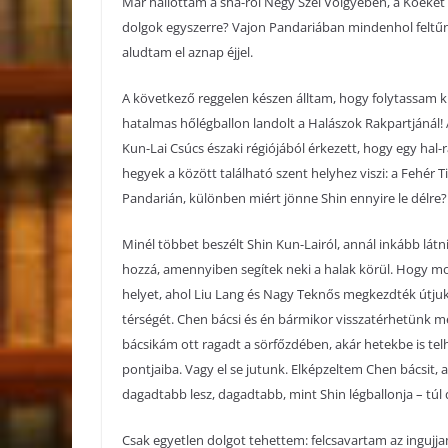
Már hallottam a sha-ról Négy Szél Völgyében, a Kőekét 
dolgok egyszerre? Vajon Pandariában mindenhol feltűnte
aludtam el aznap éjjel.
A következő reggelen készen álltam, hogy folytassam k
hatalmas hőlégballon landolt a Halászok Rakpartjánál! 
Kun-Lai Csúcs északi régiójából érkezett, hogy egy hal
hegyek a között található szent helyhez viszi: a Fehér 
Pandarián, különben miért jönne Shin ennyire le délre?
Minél többet beszélt Shin Kun-Lairól, annál inkább látn
hozzá, amennyiben segítek neki a halak körül. Hogy 
helyet, ahol Liu Lang és Nagy Teknős megkezdték útju
térségét. Chen bácsi és én bármikor visszatérhetünk mé
bácsikám ott ragadt a sörfőzdében, akár hetekbe is tel
pontjaiba. Vagy el se jutunk. Elképzeltem Chen bácsit, 
dagadtabb lesz, dagadtabb, mint Shin légballonja – túl 
Csak egyetlen dolgot tehettem: felcsavartam az ingujja