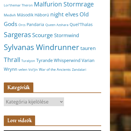
Malfurion Stormrage
Lor'themar Theron
night elves
Old
Második Háború
Medivh
Gods
Pandaria
Quel'Thalas
Orcs
Queen Azshara
Sargeras
Scourge
Stormwind
Sylvanas Windrunner
tauren
Thrall
Varian
Tyrande Whisperwind
Turalyon
Wrynn
velen
War of the Ancients
Vol'jin
Zandalari
Kategóriák
K
a
t
Lore videók
e
g