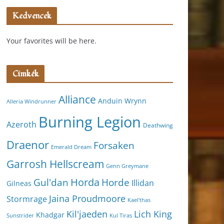
Kedvencek
Your favorites will be here.
Címkék
Alliance
Anduin Wrynn
Alleria Windrunner
Burning Legion
Azeroth
Deathwing
Draenor
Forsaken
Emerald Dream
Garrosh Hellscream
Genn Greymane
Horda
Horde
Gul'dan
Illidan
Gilneas
Jaina Proudmoore
Stormrage
Kael'thas
Kil'jaeden
Lich King
Khadgar
Kul Tiras
Sunstrider