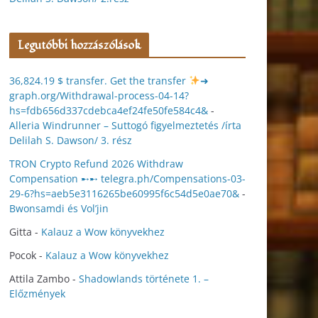
Legutóbbi hozzászólások
36,824.19 $ transfer. Get the transfer
➜
graph.org/Withdrawal-process-04-14?
hs=fdb656d337cdebca4ef24fe50fe584c4&
-
Alleria Windrunner – Suttogó figyelmeztetés /írta
Delilah S. Dawson/ 3. rész
TRON Crypto Refund 2026 Withdraw
Compensation ➸➸ telegra.ph/Compensations-03-
29-6?hs=aeb5e3116265be60995f6c54d5e0ae70&
-
Bwonsamdi és Vol’jin
Gitta
-
Kalauz a Wow könyvekhez
Pocok
-
Kalauz a Wow könyvekhez
Attila Zambo
-
Shadowlands története 1. –
Előzmények