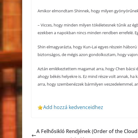
Amikor elmondtam Shinnek, hogy milyen gyönyörűnek tű
– Vicces, hogy minden milyen tökéletesnek tűnik az ég
ezekben a napokban nincs minden rendben errefelé. Egy 
Shin elmagyarázta, hogy Kun-Lai egyes részein háború t
biztonságos, de mégis azon gondolkoztam, hogy vajon 
Aztán emlékeztettem magamat arra, hogy Chen bácsi és a
ahogy békés helyekre is. Ez mind része volt annak, ha
arra, hogy szembenézzek bármilyen veszedelemmel, am
Add hozzá kedvenceidhez
A Felhősikló Rendjének (Order of the Cloud