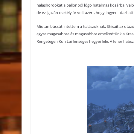
halashordókat a ballonból lógó hatalmas kosárba. Való
de ez igazán csekély ár volt azért, hogy ingyen utazhatt
Miután búcsút intettem a halászoknak, Shisait az uta
egyre magasabbra és magasabbra emelkedtünk a Krasaran
Rengetegen Kun Lai fenséges hegyei felé. A fehér habsz