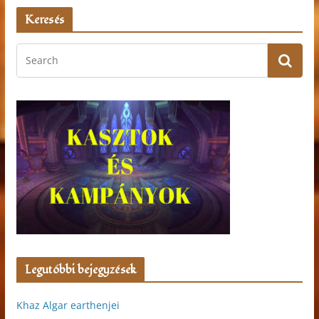
Keresés
Legutóbbi bejegyzések
Khaz Algar earthenjei