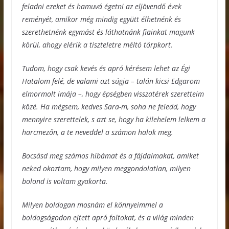
feladni ezeket és hamuvá égetni az eljövendő évek
reményét, amikor még mindig együtt élhetnénk és
szerethetnénk egymást és láthatnánk fiainkat magunk
körül, ahogy elérik a tiszteletre méltó törpkort.
Tudom, hogy csak kevés és apró kérésem lehet az Égi
Hatalom felé, de valami azt súgja – talán kicsi Edgarom
elmormolt imája –, hogy épségben visszatérek szeretteim
közé. Ha mégsem, kedves Sara-m, soha ne feledd, hogy
mennyire szerettelek, s azt se, hogy ha kilehelem lelkem a
harcmezőn, a te neveddel a számon halok meg.
Bocsásd meg számos hibámat és a fájdalmakat, amiket
neked okoztam, hogy milyen meggondolatlan, milyen
bolond is voltam gyakorta.
Milyen boldogan mosnám el könnyeimmel a
boldogságodon ejtett apró foltokat, és a világ minden