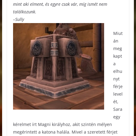
mint aki elment, és egyre csak vár, míg ismét nem
találkozunk.
–Sully
Miut
án
meg
kapt
a
elhu
nyt
férje
level
ét,
Sara
egy
kérelmet írt Magni királyhoz, akit szintén mélyen
megérintett a katona halála. Mivel a szeretett férjet