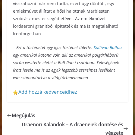
visszahozni már nem tudta, ezért úgy döntött, egy
emlékművet állíttat a hősi halottnak Marblesten
szobrász mester segédletével. Az emlékművet
lordaeroni gránitból építették és ma is megtalálható
Ironforge-ban.
– Ezt a történetet egy igaz történet ihlette.
Sullivan Ballou
egy amerikai katona volt, aki az amerikai polgárháború
során vesztette életét a Bull Run-i csatában. Feleségének
írott levele ma is az egyik legszebb szerelmes levélként
van számontartva a világtörténelemben. –
Add hozzá kedvenceidhez
Megújulás
Draenori Kalandok – A draeneiek döntése és
végzete