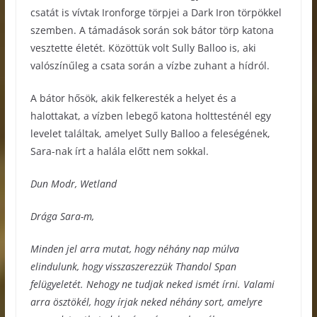
csatát is vívtak Ironforge törpjei a Dark Iron törpökkel
szemben. A támadások során sok bátor törp katona
vesztette életét. Közöttük volt Sully Balloo is, aki
valószínűleg a csata során a vízbe zuhant a hídról.
A bátor hősök, akik felkeresték a helyet és a
halottakat, a vízben lebegő katona holttesténél egy
levelet találtak, amelyet Sully Balloo a feleségének,
Sara-nak írt a halála előtt nem sokkal.
Dun Modr, Wetland
Drága Sara-m,
Minden jel arra mutat, hogy néhány nap múlva
elindulunk, hogy visszaszerezzük Thandol Span
felügyeletét. Nehogy ne tudjak neked ismét írni. Valami
arra ösztökél, hogy írjak neked néhány sort, amelyre