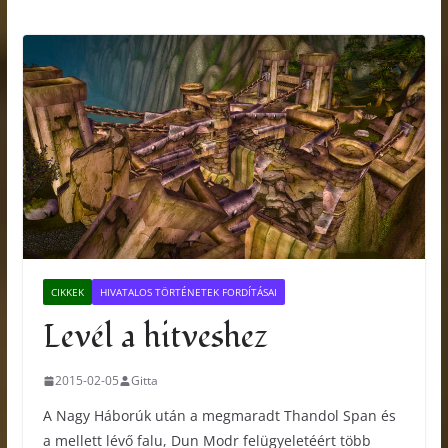
CIKKEK
HIVATALOS TÖRTÉNETEK FORDÍTÁSAI
Levél a hitveshez
2015-02-05
Gitta
A Nagy Háborúk után a megmaradt Thandol Span és
a mellett lévő falu, Dun Modr felügyeletéért több