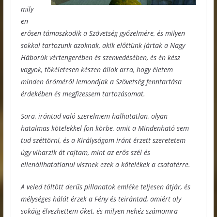
mily
en
erősen támaszkodik a Szövetség győzelmére, és milyen
sokkal tartozunk azoknak, akik előttünk jártak a Nagy
Háborúk vértengerében és szenvedésében, és én kész
vagyok, tökéletesen készen állok arra, hogy életem
minden öröméről lemondjak a Szövetség fenntartása
érdekében és megfizessem tartozásomat.
Sara, irántad való szerelmem halhatatlan, olyan
hatalmas kötelekkel fon körbe, amit a Mindenható sem
tud széttörni, és a Királyságom iránt érzett szeretetem
úgy viharzik át rajtam, mint az erős szél és
ellenállhatatlanul visznek ezek a kötelékek a csatatérre.
A veled töltött derűs pillanatok emléke teljesen átjár, és
mélységes hálát érzek a Fény és teirántad, amiért oly
sokáig élvezhettem őket, és milyen nehéz számomra