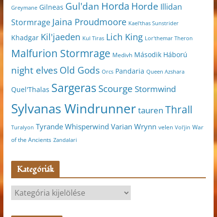
Horda
Horde
Gul'dan
Illidan
Gilneas
Greymane
Jaina Proudmoore
Stormrage
Kael'thas Sunstrider
Kil'jaeden
Lich King
Khadgar
Kul Tiras
Lor'themar Theron
Malfurion Stormrage
Második Háború
Medivh
night elves
Old Gods
Pandaria
Orcs
Queen Azshara
Sargeras
Scourge
Stormwind
Quel'Thalas
Sylvanas Windrunner
Thrall
tauren
Varian Wrynn
Tyrande Whisperwind
velen
War
Turalyon
Vol'jin
of the Ancients
Zandalari
Kategóriák
K
a
t