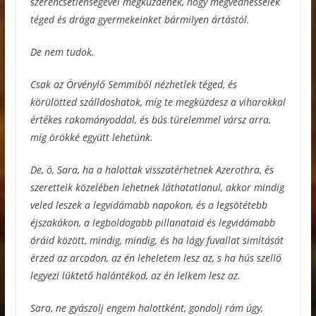
szerencsétlenségével megküzdenék, hogy megvédhesselek
téged és drága gyermekeinket bármilyen ártástól.
De nem tudok.
Csak az Örvénylő Semmiből nézhetlek téged, és
körülötted szálldoshatok, míg te megküzdesz a viharokkal
értékes rakományoddal, és bús türelemmel vársz arra,
míg örökké együtt lehetünk.
De, ó, Sara, ha a halottak visszatérhetnek Azerothra, és
szeretteik közelében lehetnek láthatatlanul, akkor mindig
veled leszek a legvidámabb napokon, és a legsötétebb
éjszakákon, a legboldogabb pillanataid és legvidámabb
óráid között, mindig, mindig, és ha lágy fuvallat simítását
érzed az arcodon, az én leheletem lesz az, s ha hús szellő
legyezi lüktető halántékod, az én lelkem lesz az.
Sara, ne gyászolj engem halottként, gondolj rám úgy,