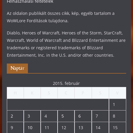
Felhasználási feltételek
Az oldalon publikált összes cikk, kép, egyéb tartalom a
WoWLore Fordítások tulajdona.
Diablo, Heroes of Warcraft, Heroes of the Storm, StarCraft,
Warcraft, World of Warcraft and Blizzard Entertainment are
trademarks or registered trademarks of Blizzard
Entertainment, Inc. in the U.S. and/or other countries.
Naptár
2015. február
H
K
S
C
P
S
V
1
2
3
4
5
6
7
8
9
10
11
12
13
14
15