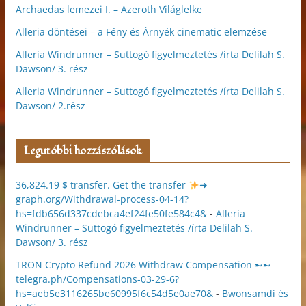
Archaedas lemezei I. – Azeroth Világlelke
Alleria döntései – a Fény és Árnyék cinematic elemzése
Alleria Windrunner – Suttogó figyelmeztetés /írta Delilah S.
Dawson/ 3. rész
Alleria Windrunner – Suttogó figyelmeztetés /írta Delilah S.
Dawson/ 2.rész
Legutóbbi hozzászólások
36,824.19 $ transfer. Get the transfer
➜
graph.org/Withdrawal-process-04-14?
hs=fdb656d337cdebca4ef24fe50fe584c4&
-
Alleria
Windrunner – Suttogó figyelmeztetés /írta Delilah S.
Dawson/ 3. rész
TRON Crypto Refund 2026 Withdraw Compensation ➸➸
telegra.ph/Compensations-03-29-6?
hs=aeb5e3116265be60995f6c54d5e0ae70&
-
Bwonsamdi és