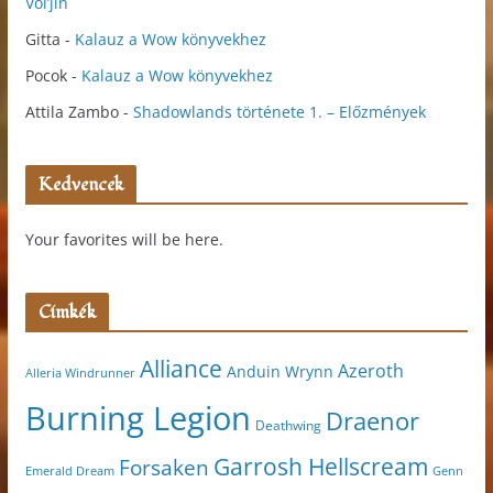
Vol’jin
Gitta
-
Kalauz a Wow könyvekhez
Pocok
-
Kalauz a Wow könyvekhez
Attila Zambo
-
Shadowlands története 1. – Előzmények
Kedvencek
Your favorites will be here.
Címkék
Alliance
Azeroth
Anduin Wrynn
Alleria Windrunner
Burning Legion
Draenor
Deathwing
Garrosh Hellscream
Forsaken
Genn
Emerald Dream