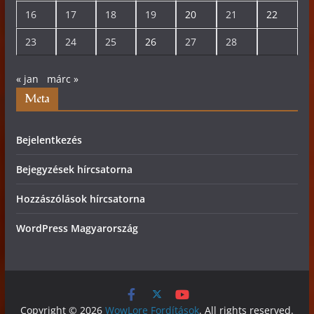
16
17
18
19
20
21
22
23
24
25
26
27
28
« jan
márc »
Meta
Bejelentkezés
Bejegyzések hírcsatorna
Hozzászólások hírcsatorna
WordPress Magyarország
Copyright © 2026
WowLore Fordítások
. All rights reserved.