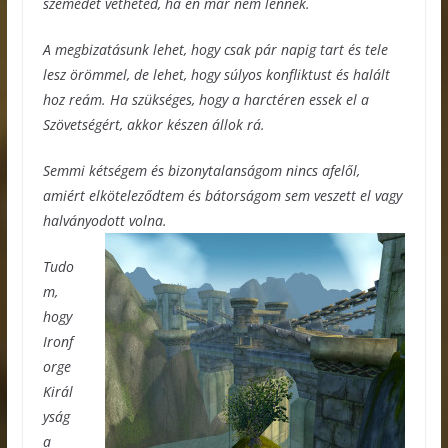
szemedet vetheted, ha én már nem lennék.
A megbizatásunk lehet, hogy csak pár napig tart és tele
lesz örömmel, de lehet, hogy súlyos konfliktust és halált
hoz reám. Ha szükséges, hogy a harctéren essek el a
Szövetségért, akkor készen állok rá.
Semmi kétségem és bizonytalanságom nincs afelől,
amiért elköteleződtem és bátorságom sem veszett el vagy
halványodott volna.
Tudo
m,
hogy
Ironf
orge
Királ
yság
a