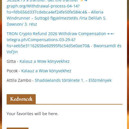
graph.org/Withdrawal-process-04-14?
hs=fdb656d337cdebca4ef24fe50fe584c4&
-
Alleria
Windrunner – Suttogó figyelmeztetés /írta Delilah S.
Dawson/ 3. rész
TRON Crypto Refund 2026 Withdraw Compensation ➸➸
telegra.ph/Compensations-03-29-6?
hs=aeb5e3116265be60995f6c54d5e0ae70&
-
Bwonsamdi és
Vol’jin
Gitta
-
Kalauz a Wow könyvekhez
Pocok
-
Kalauz a Wow könyvekhez
Attila Zambo
-
Shadowlands története 1. – Előzmények
Kedvencek
Your favorites will be here.