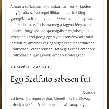
Abban a sarkalatos pillanatban, amikor Kil’jaeden
megújította szövetségét Illidannal, a Lich King
gyengébb volt, mint valaha. Ez volt az ideális pillanat
a támadásra, ezért hozta meg a fagyott lény azt a
döntést, hogy visszahívja magához leghűségesebb
szolgáját. Ezzel pedig egy olyan esemény-sorozatot
indított el, amellyel végleg véget ért a Menethil-ház
uralkodása Lordaeronban, sőt véget ért az emberek
uralkodása a legnagyobb emberi királyságban.
Elérkezett a holtak ideje.
Egy Szélfutó sebesen fut
Quel’dan
asi inváziója végén Arthas Menethil (a halállovag,
akinek a lelkét a Frostmourne nevű rúnapenge