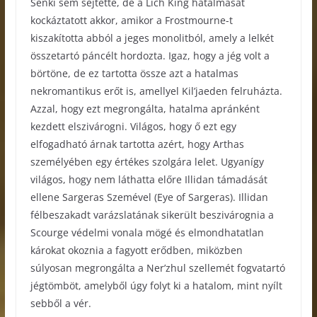
Senki sem sejtette, de a Lich King hatalmasat
kockáztatott akkor, amikor a Frostmourne-t
kiszakította abból a jeges monolitból, amely a lelkét
összetartó páncélt hordozta. Igaz, hogy a jég volt a
börtöne, de ez tartotta össze azt a hatalmas
nekromantikus erőt is, amellyel Kil’jaeden felruházta.
Azzal, hogy ezt megrongálta, hatalma apránként
kezdett elszivárogni. Világos, hogy ő ezt egy
elfogadható árnak tartotta azért, hogy Arthas
személyében egy értékes szolgára lelet. Ugyanígy
világos, hogy nem láthatta előre Illidan támadását
ellene Sargeras Szemével (Eye of Sargeras). Illidan
félbeszakadt varázslatának sikerült beszivárognia a
Scourge védelmi vonala mögé és elmondhatatlan
károkat okoznia a fagyott erődben, miközben
súlyosan megrongálta a Ner’zhul szellemét fogvatartó
jégtömböt, amelyből úgy folyt ki a hatalom, mint nyílt
sebből a vér.