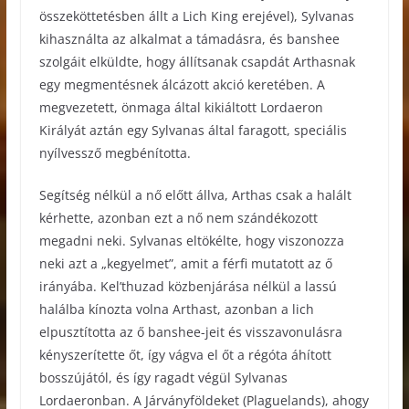
összeköttetésben állt a Lich King erejével), Sylvanas
kihasználta az alkalmat a támadásra, és banshee
szolgáit elküldte, hogy állítsanak csapdát Arthasnak
egy megmentésnek álcázott akció keretében. A
megvezetett, önmaga által kikiáltott Lordaeron
Királyát aztán egy Sylvanas által faragott, speciális
nyílvessző megbénította.
Segítség nélkül a nő előtt állva, Arthas csak a halált
kérhette, azonban ezt a nő nem szándékozott
megadni neki. Sylvanas eltökélte, hogy viszonozza
neki azt a „kegyelmet”, amit a férfi mutatott az ő
irányába. Kel’thuzad közbenjárása nélkül a lassú
halálba kínozta volna Arthast, azonban a lich
elpusztította az ő banshee-jeit és visszavonulásra
kényszerítette őt, így vágva el őt a régóta áhított
bosszújától, és így ragadt végül Sylvanas
Lordaeronban. A Járványföldeket (Plaguelands), ahogy