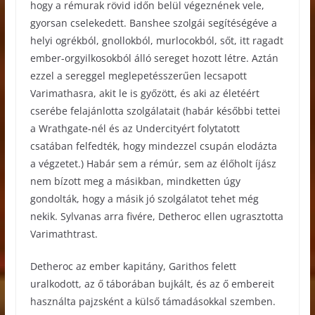
hogy a rémurak rövid időn belül végeznének vele,
gyorsan cselekedett. Banshee szolgái segítéségéve a
helyi ogrékból, gnollokból, murlocokból, sőt, itt ragadt
ember-orgyilkosokból álló sereget hozott létre. Aztán
ezzel a sereggel meglepetésszerűen lecsapott
Varimathasra, akit le is győzött, és aki az életéért
cserébe felajánlotta szolgálatait (habár későbbi tettei
a Wrathgate-nél és az Undercityért folytatott
csatában felfedték, hogy mindezzel csupán elodázta
a végzetet.) Habár sem a rémúr, sem az élőholt íjász
nem bízott meg a másikban, mindketten úgy
gondolták, hogy a másik jó szolgálatot tehet még
nekik. Sylvanas arra fivére, Detheroc ellen ugrasztotta
Varimathtrast.
Detheroc az ember kapitány, Garithos felett
uralkodott, az ő táborában bujkált, és az ő embereit
használta pajzsként a külső támadásokkal szemben.