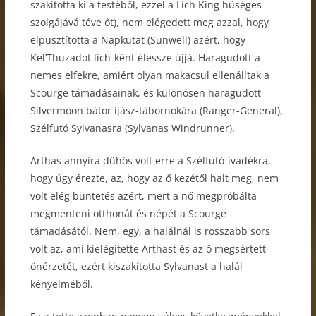
szakította ki a testéből, ezzel a Lich King hűséges
szolgájává téve őt), nem elégedett meg azzal, hogy
elpusztította a Napkutat (Sunwell) azért, hogy
Kel’Thuzadot lich-ként élessze újjá. Haragudott a
nemes elfekre, amiért olyan makacsul ellenálltak a
Scourge támadásainak, és különösen haragudott
Silvermoon bátor íjász-tábornokára (Ranger-General),
Szélfutó Sylvanasra (Sylvanas Windrunner).
Arthas annyira dühös volt erre a Szélfutó-ivadékra,
hogy úgy érezte, az, hogy az ő kezétől halt meg, nem
volt elég büntetés azért, mert a nő megpróbálta
megmenteni otthonát és népét a Scourge
támadásától. Nem, egy, a halálnál is rosszabb sors
volt az, ami kielégítette Arthast és az ő megsértett
önérzetét, ezért kiszakította Sylvanast a halál
kényelméből.