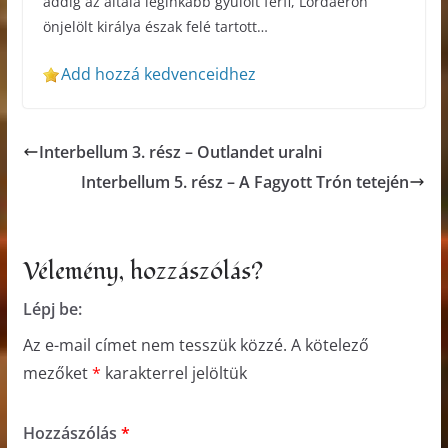
addig az általa leginkább gyűlölt férfi, Lordaeron
önjelölt királya észak felé tartott…
Add hozzá kedvenceidhez
Interbellum 3. rész – Outlandet uralni
Interbellum 5. rész – A Fagyott Trón tetején
Vélemény, hozzászólás?
Lépj be:
Az e-mail címet nem tesszük közzé.
A kötelező
mezőket
*
karakterrel jelöltük
Hozzászólás
*