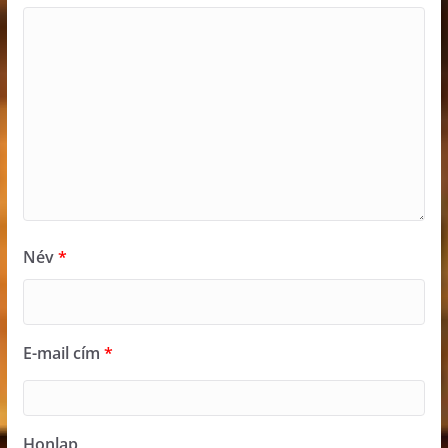
Név
*
E-mail cím
*
Honlap