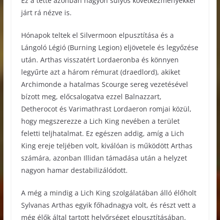
Ez a tette azonban nagyon súlyos következményekkel
járt rá nézve is.
Hónapok teltek el Silvermoon elpusztítása és a
Lángoló Légió (Burning Legion) eljövetele és legyőzése
után. Arthas visszatért Lordaeronba és könnyen
legyűrte azt a három rémurat (draedlord), akiket
Archimonde a hatalmas Scourge sereg vezetésével
bízott meg, előcsalogatva ezzel Balnazzart,
Detherocot és Varimathrast Lordaeron romjai közül,
hogy megszerezze a Lich King nevében a terület
feletti teljhatalmat. Ez egészen addig, amíg a Lich
King ereje teljében volt, kiválóan is működött Arthas
számára, azonban Illidan támadása után a helyzet
nagyon hamar destabilizálódott.
A még a mindig a Lich King szolgálatában álló élőholt
Sylvanas Arthas egyik főhadnagya volt, és részt vett a
még élők által tartott helyőrséget elpusztításában,