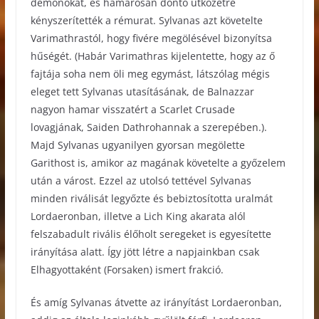
démonokat, és hamarosan döntő ütközetre
kényszerítették a rémurat. Sylvanas azt követelte
Varimathrastól, hogy fivére megölésével bizonyítsa
hűségét. (Habár Varimathras kijelentette, hogy az ő
fajtája soha nem öli meg egymást, látszólag mégis
eleget tett Sylvanas utasításának, de Balnazzar
nagyon hamar visszatért a Scarlet Crusade
lovagjának, Saiden Dathrohannak a szerepében.).
Majd Sylvanas ugyanilyen gyorsan megölette
Garithost is, amikor az magának követelte a győzelem
után a várost. Ezzel az utolsó tettével Sylvanas
minden riválisát legyőzte és bebiztosította uralmát
Lordaeronban, illetve a Lich King akarata alól
felszabadult rivális élőholt seregeket is egyesítette
irányítása alatt. Így jött létre a napjainkban csak
Elhagyottaként (Forsaken) ismert frakció.
És amíg Sylvanas átvette az irányítást Lordaeronban,