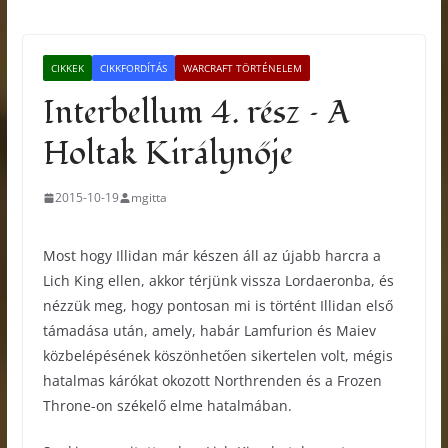
CIKKEK
CIKKFORDÍTÁS
WARCRAFT TÖRTÉNELEM
Interbellum 4. rész – A
Holtak Királynője
2015-10-19
mgitta
Most hogy Illidan már készen áll az újabb harcra a
Lich King ellen, akkor térjünk vissza Lordaeronba, és
nézzük meg, hogy pontosan mi is történt Illidan első
támadása után, amely, habár Lamfurion és Maiev
közbelépésének köszönhetően sikertelen volt, mégis
hatalmas kárókat okozott Northrenden és a Frozen
Throne-on székelő elme hatalmában.