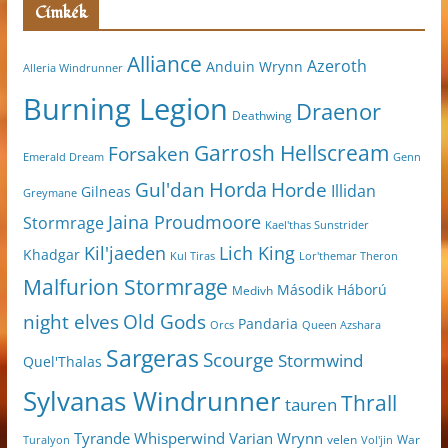
Címkék
Alliance
Azeroth
Anduin Wrynn
Alleria Windrunner
Burning Legion
Draenor
Deathwing
Garrosh Hellscream
Forsaken
Genn
Emerald Dream
Horda
Horde
Gul'dan
Illidan
Gilneas
Greymane
Jaina Proudmoore
Stormrage
Kael'thas Sunstrider
Kil'jaeden
Lich King
Khadgar
Kul Tiras
Lor'themar Theron
Malfurion Stormrage
Második Háború
Medivh
night elves
Old Gods
Pandaria
Orcs
Queen Azshara
Sargeras
Scourge
Stormwind
Quel'Thalas
Sylvanas Windrunner
Thrall
tauren
Varian Wrynn
Tyrande Whisperwind
velen
War
Turalyon
Vol'jin