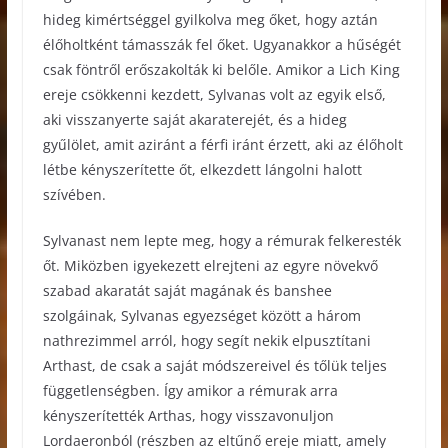
hideg kimértséggel gyilkolva meg őket, hogy aztán
élőholtként támasszák fel őket. Ugyanakkor a hűségét
csak föntről erőszakolták ki belőle. Amikor a Lich King
ereje csökkenni kezdett, Sylvanas volt az egyik első,
aki visszanyerte saját akaraterejét, és a hideg
gyűlölet, amit aziránt a férfi iránt érzett, aki az élőholt
létbe kényszerítette őt, elkezdett lángolni halott
szívében.
Sylvanast nem lepte meg, hogy a rémurak felkeresték
őt. Miközben igyekezett elrejteni az egyre növekvő
szabad akaratát saját magának és banshee
szolgáinak, Sylvanas egyezséget között a három
nathrezimmel arról, hogy segít nekik elpusztítani
Arthast, de csak a saját módszereivel és tőlük teljes
függetlenségben. Így amikor a rémurak arra
kényszerítették Arthas, hogy visszavonuljon
Lordaeronból (részben az eltűnő ereje miatt, amely