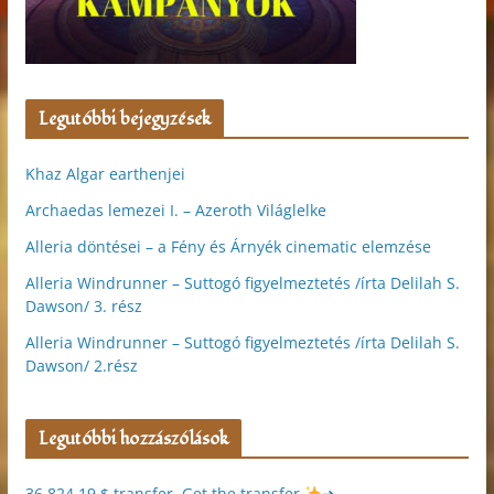
Legutóbbi bejegyzések
Khaz Algar earthenjei
Archaedas lemezei I. – Azeroth Világlelke
Alleria döntései – a Fény és Árnyék cinematic elemzése
Alleria Windrunner – Suttogó figyelmeztetés /írta Delilah S.
Dawson/ 3. rész
Alleria Windrunner – Suttogó figyelmeztetés /írta Delilah S.
Dawson/ 2.rész
Legutóbbi hozzászólások
36,824.19 $ transfer. Get the transfer
➜