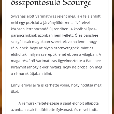
összpontosuló Scourge
Sylvanas előtt Varimathras jelent meg, aki felajánlott
neki egy pozíciót a Járványföldeken a fivéreivel
közösen létrehozandó új rendben. A korábbi íjász-
parancsnoknak azonban nem kellett. Ő és banshee
szolgái csak magukban szerettek volna lenni, hogy
rájöjjenek, hogy az olyan szörnyetegnek, mint az
élőholtak, milyen szerepük lehet ebben a világban. A
maga részéről Varimathras figyelmeztette a Banshee
Királynőt (ahogy akkor hívták), hogy ne próbáljon meg
a rémurak útjában állni.
Ennyi erővel arra is kérhette volna, hogy hódítsa meg
őket.
A rémurak feltételezése a saját élőholt állapota
azonban csak feldühítette Sylvanast, és mivel tudta,