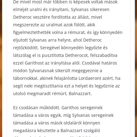
De mivel most már többen is képesek voltak mások
elméjét uralni és irányítani, Sylvanas sikeresen
Detheroc vesztére fordította az állást, mivel
megszerezte az uralmat azok fölött, akik
figyelmeztethették volna a rémurat, és így könnyedén
eljutott Sylvanas arra helyre, ahol Detheroc
rejtőzködött. Seregével könnyedén legyőzte és
látszólag el is pusztította Detherocot, felszabadítva
ezzel Garithost az irányítása alól. Csodával határos
módon Sylvanasnak sikerült megegyeznie a
tábornokkal, akinek felajánlotta Lordaeront azért, ha
segít neki megtisztítania ezt a helyet és legyőznie az
utolsó megmaradt rémúrt, Balnazzart.
Ez csodásan működött. Garithos seregeinek
támadása a város egyik, míg Sylvanas seregeinek
támadása a város másik oldaláról könnyen
megadásra késztette a Balnazzart szolgáló