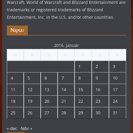
Warcraft, World of Warcraft and Blizzard Entertainment are
trademarks or registered trademarks of Blizzard
Entertainment, Inc. in the U.S. and/or other countries.
Naptár
2016. január
H
K
S
C
P
S
V
1
2
3
4
5
6
7
8
9
10
11
12
13
14
15
16
17
18
19
20
21
22
23
24
25
26
27
28
29
30
31
« dec
febr »