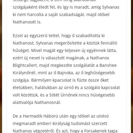
szolgájaként éledt fel, és így is maradt, amíg Sylvanas
ki nem harcolta a saját szabadságát, majd idővel
Nathanosét is.
Ezzel az egyszerű tettel, hogy ő szabadította ki
Nathanost, Sylvanas megerősítette a köztük fennálló
hűséget. Mivel magát egy teljesen új egyénnek látta,
ezért új nevet is választott magának, a Nathanos
Blightcallert, majd megkezdte szolgálatát a Banshee
Királynőnél, mint az ő Bajnoka, az ő leghűségesebb
szolgája. Bármilyen kpacsolat is fűzte össze őket
életükben, halálukban az úrnő és a szolgáló kapcsolat
volt közöttük, és a Sötét Úrnőnek nincs hűségesebb
alattvalója Nathanosnál.
De a Harmadik Háború után egy idővel az utolsó
megmaradt emberi királyság tudomást szerzett
Nathanos végzetéről. És azt, hogy a Forsakenek tagja