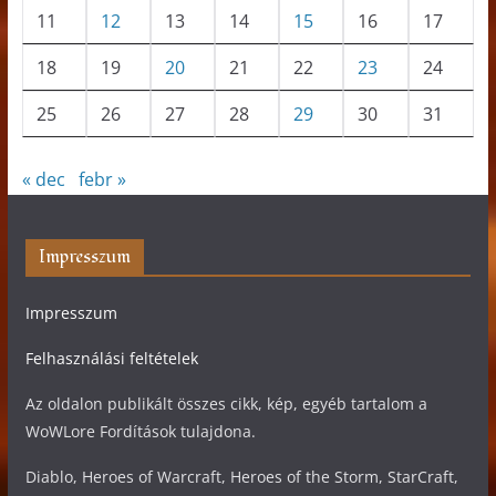
11
12
13
14
15
16
17
18
19
20
21
22
23
24
25
26
27
28
29
30
31
« dec
febr »
Impresszum
Impresszum
Felhasználási feltételek
Az oldalon publikált összes cikk, kép, egyéb tartalom a
WoWLore Fordítások tulajdona.
Diablo, Heroes of Warcraft, Heroes of the Storm, StarCraft,