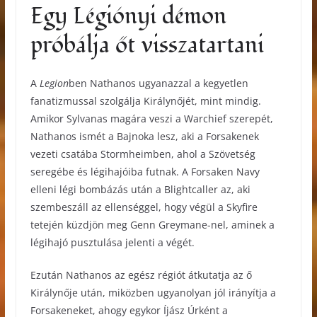
Egy Légiónyi démon
próbálja őt visszatartani
A
Legion
ben Nathanos ugyanazzal a kegyetlen
fanatizmussal szolgálja Királynőjét, mint mindig.
Amikor Sylvanas magára veszi a Warchief szerepét,
Nathanos ismét a Bajnoka lesz, aki a Forsakenek
vezeti csatába Stormheimben, ahol a Szövetség
seregébe és légihajóiba futnak. A Forsaken Navy
elleni légi bombázás után a Blightcaller az, aki
szembeszáll az ellenséggel, hogy végül a Skyfire
tetején küzdjön meg Genn Greymane-nel, aminek a
légihajó pusztulása jelenti a végét.
Ezután Nathanos az egész régiót átkutatja az ő
Királynője után, miközben ugyanolyan jól irányítja a
Forsakeneket, ahogy egykor Íjász Úrként a