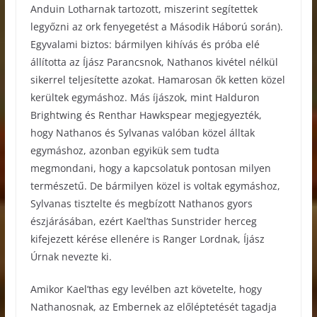
Anduin Lotharnak tartozott, miszerint segítettek
legyőzni az ork fenyegetést a Második Háború során).
Egyvalami biztos: bármilyen kihívás és próba elé
állította az Íjász Parancsnok, Nathanos kivétel nélkül
sikerrel teljesítette azokat. Hamarosan ők ketten közel
kerültek egymáshoz. Más íjászok, mint Halduron
Brightwing és Renthar Hawkspear megjegyezték,
hogy Nathanos és Sylvanas valóban közel álltak
egymáshoz, azonban egyikük sem tudta
megmondani, hogy a kapcsolatuk pontosan milyen
természetű. De bármilyen közel is voltak egymáshoz,
Sylvanas tisztelte és megbízott Nathanos gyors
észjárásában, ezért Kael’thas Sunstrider herceg
kifejezett kérése ellenére is Ranger Lordnak, Íjász
Úrnak nevezte ki.
Amikor Kael’thas egy levélben azt követelte, hogy
Nathanosnak, az Embernek az előléptetését tagadja