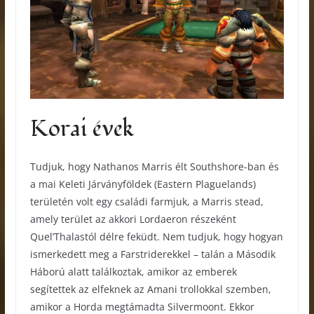
Korai évek
Tudjuk, hogy Nathanos Marris élt Southshore-ban és
a mai Keleti Járványföldek (Eastern Plaguelands)
területén volt egy családi farmjuk, a Marris stead,
amely terület az akkori Lordaeron részeként
Quel’Thalastól délre feküdt. Nem tudjuk, hogy hogyan
ismerkedett meg a Farstriderekkel – talán a Második
Háború alatt találkoztak, amikor az emberek
segítettek az elfeknek az Amani trollokkal szemben,
amikor a Horda megtámadta Silvermoont. Ekkor