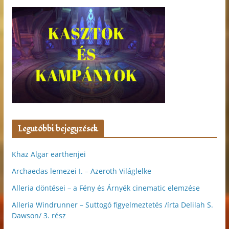
Legutóbbi bejegyzések
Khaz Algar earthenjei
Archaedas lemezei I. – Azeroth Világlelke
Alleria döntései – a Fény és Árnyék cinematic elemzése
Alleria Windrunner – Suttogó figyelmeztetés /írta Delilah S.
Dawson/ 3. rész