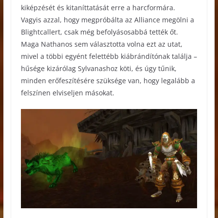
kiképzését és kitaníttatását erre a harcformára.
Vagyis azzal, hogy megpróbálta az Alliance megölni a
Blightcallert, csak még befolyásosabbá tették őt.
Maga Nathanos sem választotta volna ezt az utat,
mivel a többi egyént felettébb kiábrándítónak találja –
hűsége kizárólag Sylvanashoz köti, és úgy tűnik,
minden erőfeszítésére szüksége van, hogy legalább a
felszínen elviseljen másokat.