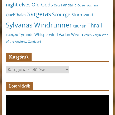
night elves
Old Gods
Pandaria
Orcs
Queen Azshara
Sargeras
Scourge
Stormwind
Quel'Thalas
Sylvanas Windrunner
Thrall
tauren
Varian Wrynn
Tyrande Whisperwind
velen
War
Turalyon
Vol'jin
of the Ancients
Zandalari
Kategóriák
K
a
t
Lore videók
e
g
V
ó
i
r
d
i