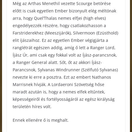
Még az Arthas Menethil vezette Scourge betörése
előtt is csak egyetlen Ember bizonyult elég méltónak
arra, hogy Quel’Thalas nemes elfjei (high elves)
engedélyezzék részére, hogy csatlakozhasson a
Farstriderekhez (Meeszijárók), Silvermoon (Ezüsthold)
elit íjászaihoz. Ez az egyetlen Ember végigjárta a
ranglétrát egészen addig, amíg ő lett a Ranger Lord,
Íjász Úr, ami csak egy fokkal volt az Íjász-parancsnok,
a Ranger General alatt. Sőt, őt az akkori Íjász-
Parancsnok, Sylvanas Windrunner (Szélfutó Sylvanas)
nevezte ki erre a posztra. Ezt az embert Nathanos
Marrisnek hívják. A Lordaeroni Szövetség hőse
maradt azután is, hogy a nemes elfek eltűntek,
képességeiről és fortélyosságáról az egész királyság
területén híres volt.
Ennek ellenére ő is meghalt.