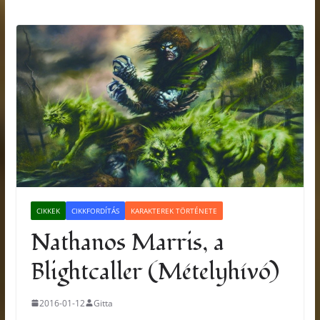
CIKKEK
CIKKFORDÍTÁS
KARAKTEREK TÖRTÉNETE
Nathanos Marris, a
Blightcaller (Mételyhívó)
2016-01-12
Gitta