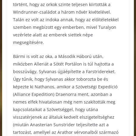
történt, hogy az orkok szinte teljesen kiirtották a
Windrunner-családot a három nővér kivételével.
Talán ez volt az indoka annak, hogy az előítéletekkel
szemben megbízott egy emberben, mivel Turalyon
vezérlete alatt az emberek siettek népe
megsegítésére.
Bármi is volt az oka, a Második Háború után,
miközben Alleriát a Sötét Portálon is túl hajtotta a
bosszúvágy, Sylvanas újjáépítette a Farstridereket.
Úgy tűnik, hogy Sylvanas akkor toborozta be és
képezte ki Nathanos, amikor a Szövetségi Expedíció
(Alliance Expedition) Draenorra ment, azonban a
nemes elfek hivatalosan még nem szakították meg
kapcsolataikat a Szövetséggel, hogy utána
visszatérjenek az általuk kedvelt elszigeteltséghez
(miután Anasterian Sunstrider teljesítette azt a
tartozást, amellyel az Arathor vérvonalból származó