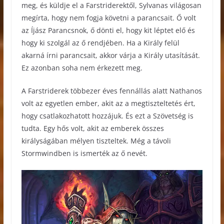
meg, és küldje el a Farstriderektől, Sylvanas világosan
megírta, hogy nem fogja követni a parancsait. Ő volt
az Íjász Parancsnok, ő dönti el, hogy kit léptet elő és
hogy ki szolgál az ő rendjében. Ha a Király felül
akarná írni parancsait, akkor várja a Király utasítását.
Ez azonban soha nem érkezett meg.
A Farstriderek többezer éves fennállás alatt Nathanos
volt az egyetlen ember, akit az a megtiszteltetés ért,
hogy csatlakozhatott hozzájuk. És ezt a Szövetség is
tudta. Egy hős volt, akit az emberek összes
királyságában mélyen tiszteltek. Még a távoli
Stormwindben is ismerték az ő nevét.