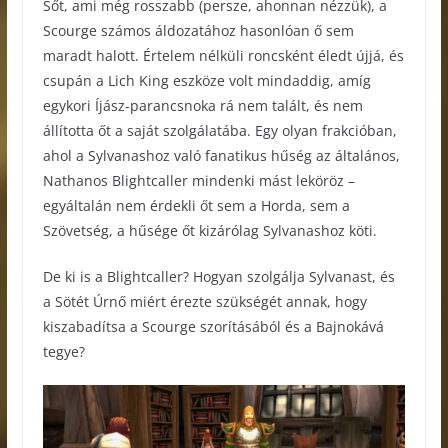
Sőt, ami még rosszabb (persze, ahonnan nézzük), a
Scourge számos áldozatához hasonlóan ő sem
maradt halott. Értelem nélküli roncsként éledt újjá, és
csupán a Lich King eszköze volt mindaddig, amíg
egykori Íjász-parancsnoka rá nem talált, és nem
állította őt a saját szolgálatába. Egy olyan frakcióban,
ahol a Sylvanashoz való fanatikus hűség az általános,
Nathanos Blightcaller mindenki mást leköröz –
egyáltalán nem érdekli őt sem a Horda, sem a
Szövetség, a hűsége őt kizárólag Sylvanashoz köti.
De ki is a Blightcaller? Hogyan szolgálja Sylvanast, és
a Sötét Úrnő miért érezte szükségét annak, hogy
kiszabadítsa a Scourge szorításából és a Bajnokává
tegye?