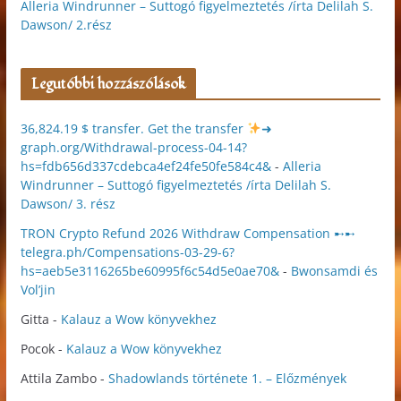
Alleria Windrunner – Suttogó figyelmeztetés /írta Delilah S.
Dawson/ 2.rész
Legutóbbi hozzászólások
36,824.19 $ transfer. Get the transfer
➜
graph.org/Withdrawal-process-04-14?
hs=fdb656d337cdebca4ef24fe50fe584c4&
-
Alleria
Windrunner – Suttogó figyelmeztetés /írta Delilah S.
Dawson/ 3. rész
TRON Crypto Refund 2026 Withdraw Compensation ➸➸
telegra.ph/Compensations-03-29-6?
hs=aeb5e3116265be60995f6c54d5e0ae70&
-
Bwonsamdi és
Vol’jin
Gitta
-
Kalauz a Wow könyvekhez
Pocok
-
Kalauz a Wow könyvekhez
Attila Zambo
-
Shadowlands története 1. – Előzmények