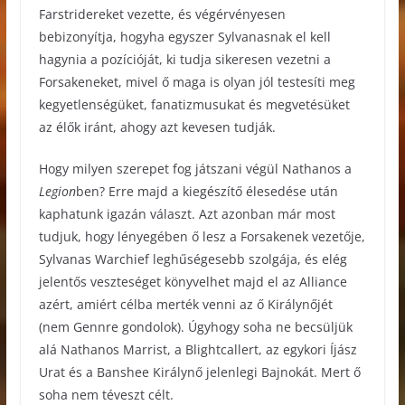
Farstridereket vezette, és végérvényesen
bebizonyítja, hogyha egyszer Sylvanasnak el kell
hagynia a pozícióját, ki tudja sikeresen vezetni a
Forsakeneket, mivel ő maga is olyan jól testesíti meg
kegyetlenségüket, fanatizmusukat és megvetésüket
az élők iránt, ahogy azt kevesen tudják.
Hogy milyen szerepet fog játszani végül Nathanos a
Legion
ben? Erre majd a kiegészítő élesedése után
kaphatunk igazán választ. Azt azonban már most
tudjuk, hogy lényegében ő lesz a Forsakenek vezetője,
Sylvanas Warchief leghűségesebb szolgája, és elég
jelentős veszteséget könyvelhet majd el az Alliance
azért, amiért célba merték venni az ő Királynőjét
(nem Gennre gondolok). Úgyhogy soha ne becsüljük
alá Nathanos Marrist, a Blightcallert, az egykori Íjász
Urat és a Banshee Királynő jelenlegi Bajnokát. Mert ő
soha nem téveszt célt.