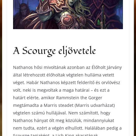
A Scourge eljövetele
Nathanos hősi mivoltának azonban az Élőholt Járvány
által létrehozott élőholtak végtelen hulláma vetett
véget. Habár Nathanos képzett felderítő és orvlövész
volt, neki is megvoltak a maga határai – és ezt a
határt elérte, amikor Rammstein the Gorger
megtámadta a Marris steadet (Marris udvarházat)
végtelen számú hullájával. Nem számított, hogy
Nathanos hányat ölt meg közülük, mindannyiukat
nem tudta, ezért a végén elhullott. Halálában pedig a
Scourge tagjaként, a Lich King akaratának