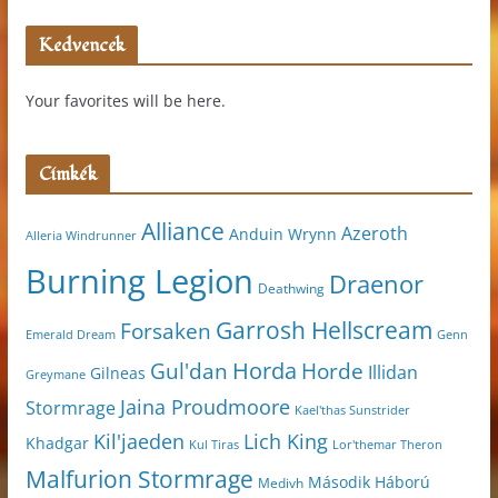
Kedvencek
Your favorites will be here.
Címkék
Alliance
Azeroth
Anduin Wrynn
Alleria Windrunner
Burning Legion
Draenor
Deathwing
Garrosh Hellscream
Forsaken
Genn
Emerald Dream
Horda
Horde
Gul'dan
Illidan
Gilneas
Greymane
Jaina Proudmoore
Stormrage
Kael'thas Sunstrider
Kil'jaeden
Lich King
Khadgar
Kul Tiras
Lor'themar Theron
Malfurion Stormrage
Második Háború
Medivh