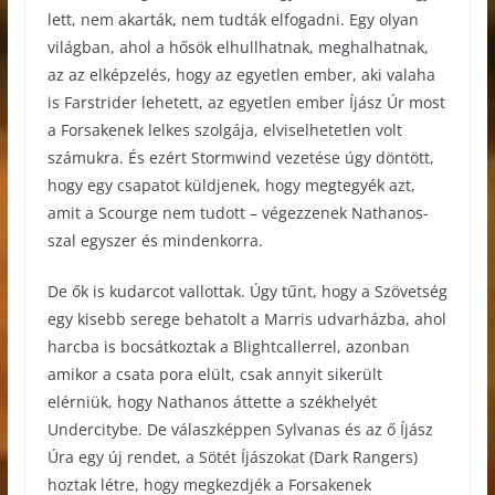
lett, nem akarták, nem tudták elfogadni. Egy olyan
világban, ahol a hősök elhullhatnak, meghalhatnak,
az az elképzelés, hogy az egyetlen ember, aki valaha
is Farstrider lehetett, az egyetlen ember Íjász Úr most
a Forsakenek lelkes szolgája, elviselhetetlen volt
számukra. És ezért Stormwind vezetése úgy döntött,
hogy egy csapatot küldjenek, hogy megtegyék azt,
amit a Scourge nem tudott – végezzenek Nathanos-
szal egyszer és mindenkorra.
De ők is kudarcot vallottak. Úgy tűnt, hogy a Szövetség
egy kisebb serege behatolt a Marris udvarházba, ahol
harcba is bocsátkoztak a Blightcallerrel, azonban
amikor a csata pora elült, csak annyit sikerült
elérniük, hogy Nathanos áttette a székhelyét
Undercitybe. De válaszképpen Sylvanas és az ő Íjász
Úra egy új rendet, a Sötét Íjászokat (Dark Rangers)
hoztak létre, hogy megkezdjék a Forsakenek