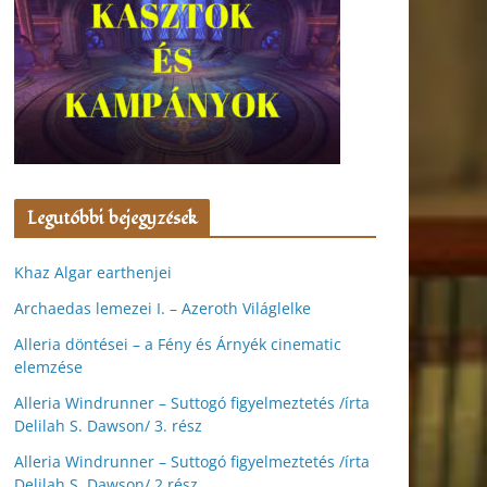
Legutóbbi bejegyzések
Khaz Algar earthenjei
Archaedas lemezei I. – Azeroth Világlelke
Alleria döntései – a Fény és Árnyék cinematic
elemzése
Alleria Windrunner – Suttogó figyelmeztetés /írta
Delilah S. Dawson/ 3. rész
Alleria Windrunner – Suttogó figyelmeztetés /írta
Delilah S. Dawson/ 2.rész