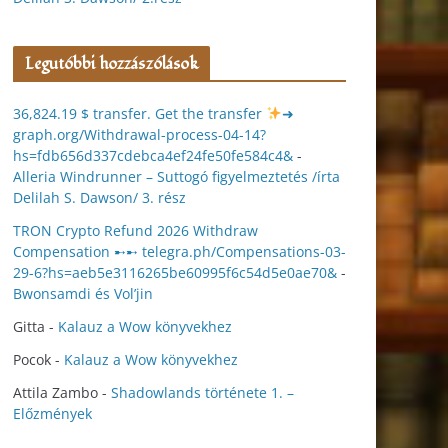
Legutóbbi hozzászólások
36,824.19 $ transfer. Get the transfer
➜
graph.org/Withdrawal-process-04-14?
hs=fdb656d337cdebca4ef24fe50fe584c4&
-
Alleria Windrunner – Suttogó figyelmeztetés /írta
Delilah S. Dawson/ 3. rész
TRON Crypto Refund 2026 Withdraw
Compensation ➸➸ telegra.ph/Compensations-03-
29-6?hs=aeb5e3116265be60995f6c54d5e0ae70&
-
Bwonsamdi és Vol’jin
Gitta
-
Kalauz a Wow könyvekhez
Pocok
-
Kalauz a Wow könyvekhez
Attila Zambo
-
Shadowlands története 1. –
Előzmények