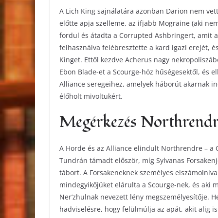
A Lich King sajnálatára azonban Darion nem vett
előtte apja szelleme, az ifjabb Mograine (aki ne
fordul és átadta a Corrupted Ashbringert, amit apj
felhasználva felébresztette a kard igazi erejét, é
Kinget. Ettől kezdve Acherus nagy nekropoliszábó
Ebon Blade-et a Scourge-höz hűségesektől, és el
Alliance seregeihez, amelyek háborút akarnak indí
élőholt mivoltukért.
Megérkezés Northrendr
A Horde és az Alliance elindult Northrendre – 
Tundrán támadt először, míg Sylvanas Forsakenj
tábort. A Forsakeneknek személyes elszámolnival
mindegyikőjüket elárulta a Scourge-nek, és aki 
Ner’zhulnak nevezett lény megszemélyesítője. He
hadviselésre, hogy felülmúlja az apát, akit alig i