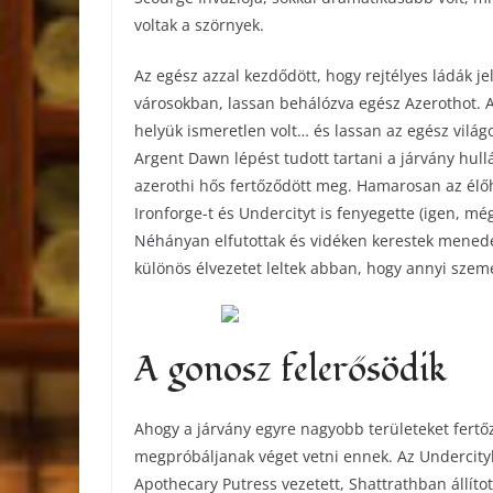
voltak a szörnyek.
Az egész azzal kezdődött, hogy rejtélyes ládák
városokban, lassan behálózva egész Azerothot. A
helyük ismeretlen volt… és lassan az egész világ
Argent Dawn lépést tudott tartani a járvány hull
azerothi hős fertőződött meg. Hamarosan az élő
Ironforge-t és Undercityt is fenyegette (igen, m
Néhányan elfutottak és vidéken kerestek menedék
különös élvezetet leltek abban, hogy annyi szem
A gonosz felerősödik
Ahogy a járvány egyre nagyobb területeket fertőz
megpróbáljanak véget vetni ennek. Az Undercit
Apothecary Putress vezetett, Shattrathban állítot