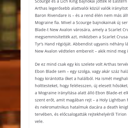
Scourge és a Lich King bajnokai jöttek le Easter
Arthas legerősebb alattvalói közül valók irányít
Baron Rivendare is – és a rend élén nem más áll
Mograine fia. Mivel a Scourge bajnokainak új ser
Blade-t New Avalon városára, amely a Scarlet Cru
megsemmisítették azt, miközben a Scarlet Crus
Tyr’s Hand régióját. Abbendist ugyanis néhány l
New Avalon védtelen embereit – akik mind meg is
De ez mind csak egy kis szelete volt Arthas ter
Ebon Blade sem – egy szolga, vagy akár száz halá
hogy kirántotta őket a halálból. Ha ismét meghaln
holttesteket, hogy felélesszen, új elesett hősöke
a Mograine irányítása alatt álló Ebon Blade-et e
szent erőt, amit magában rejt – a Holy Lightban 
és nekromatnikus hatalmuk dacára a death knight
tervében, és előcsalogatták rejtekhelyéről Tirio
vele.