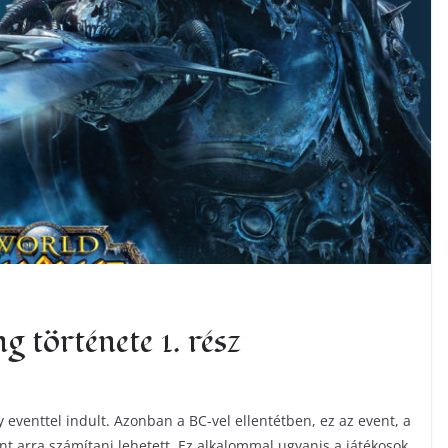
 története 1. rész
eventtel indult. Azonban a BC-vel ellentétben, ez az event, a
nt arra számítani lehetett. Ez alkalommal ugyanis a játékosok