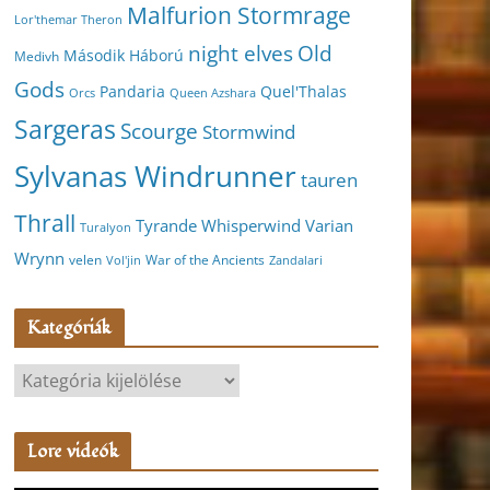
Malfurion Stormrage
Lor'themar Theron
night elves
Old
Második Háború
Medivh
Gods
Pandaria
Quel'Thalas
Orcs
Queen Azshara
Sargeras
Scourge
Stormwind
Sylvanas Windrunner
tauren
Thrall
Varian
Tyrande Whisperwind
Turalyon
Wrynn
velen
War of the Ancients
Vol'jin
Zandalari
Kategóriák
K
a
t
Lore videók
e
g