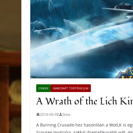
CIKKEK
WARCRAFT TÖRTÉNELEM
A Wrath of the Lich King
2016-06-08
Gitta
A Burning Crusade-hez hasonlóan a WotLK is egy 
Scourge Inváziója, sokkal dramatikusabb volt, mi