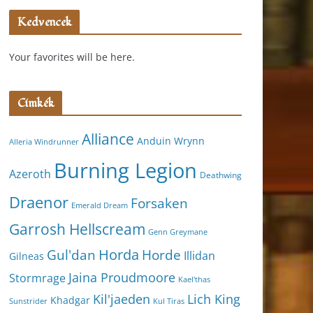
Kedvencek
Your favorites will be here.
Címkék
Alliance
Anduin Wrynn
Alleria Windrunner
Burning Legion
Azeroth
Deathwing
Draenor
Forsaken
Emerald Dream
Garrosh Hellscream
Genn Greymane
Horda
Horde
Gul'dan
Illidan
Gilneas
Jaina Proudmoore
Stormrage
Kael'thas
Kil'jaeden
Lich King
Khadgar
Kul Tiras
Sunstrider