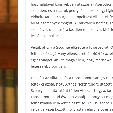
használatával könnyebben utazzanak Azerothon, 
szemben, és a naaruk pedig létrehoztak egy Light
élőholtakat. A Scourge nekropoliszai elkezdtek f
áll az események mögött. A Darkfallen herceg, 
személyes utasítására kezdjen el bizonyos kísérl
leszámoljanak vele.
Végül, ahogy a Scourge elkezdte a fővárosokat, 
felfedezték a járvány ellenszerét, és kiűzték az 
egész világot kihívta maga ellen, hogy mernek-e
legészakibb pontján.
És ezért az Alliance és a Horde pontosan így tette
teltek el azóta, hogy Arthas Northrendre utazott
Scourge előfutáraként térjen vissza – hogy aztán
Lordaeront, majd északra vonuljon, hogy ott meg
felhasználva lich-ként élessze fel Kel’Thuzadot.
vé vált a kezei között, hogy aztán elárulja őt é