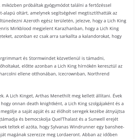
miközben próbáltak gyógymódot találni a fertőzéssel
-alapú oltárt, amelynek segítségével megtisztíthatták az
eltünedezni Azeroth egész területén, jelezve, hogy a Lich King
Tenris Mirkblood megjelent Karazhanban, hogy a Lich King
eteket, azonban ez csak arra sarkallta a kalandorokat, hogy
Orgrimmart és Stormwindet közvetlenül is támadni,
élőholtakat, előtte azonban a Lich King hírnökén keresztül az
 harcolni ellene otthonában, Icecrownban, Northrend
k. A Lich Kinget, Arthas Menethilt meg kellett állítani. Évek
, hogy onnan death knightként, a Lich King szolgájaként és a
 megölje a saját apját és az élőholt seregek kezébe átnyújtsa
támadja és bemocskolja Quel’Thalast és a Sunwell erejét
 Évek teltek el azóta, hogy Sylvanas Windrunner egy banshee-
s saját magának szerezze meg Lordaeront. Abban az időben