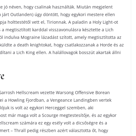
e jó néven, hogy csalinak használták. Miután megjelent
m járt Outlanden) úgy döntött, hogy egykori mestere ellen
a holttestétől vett el, Tirionnak. A paladin a Holy Light-ot
s a megtisztított karddal visszavonulásra késztette a Lich
l indulva Mograine lázadást szított, amely megtisztította az
küldte a death knightokat, hogy csatlakozzanak a Horde és az
tani a Lich King ellen. A halállovagok bosszút akartak állni
e
a Garrosh Hellscream vezette Warsong Offensive Borean
ei a Howling Fjordban, a Vengeance Landingben vertek
ójuk is volt az egykori Herceggel szemben, aki
most már maga volt a Scourge megtestesítője, és az egykor
llscream számára ez egy esély volt a dicsőségre és a
smert – Thrall pedig részben azért választotta őt, hogy