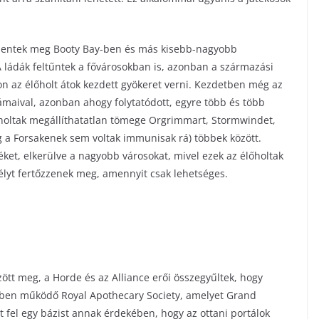
 jelentek meg Booty Bay-ben és más kisebb-nagyobb
 ládák feltűntek a fővárosokban is, azonban a származási
on az élőholt átok kezdett gyökeret verni. Kezdetben még az
ámaival, azonban ahogy folytatódott, egyre több és több
holtak megállíthatatlan tömege Orgrimmart, Stormwindet,
ég a Forsakenek sem voltak immunisak rá) többek között.
et, elkerülve a nagyobb városokat, mivel ezek az élőholtak
élyt fertőzzenek meg, amennyit csak lehetséges.
ött meg, a Horde és az Alliance erői összegyűltek, hogy
yben működő Royal Apothecary Society, amelyet Grand
t fel egy bázist annak érdekében, hogy az ottani portálok