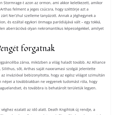
an Stormrage-t azon az ormon, ami akkor keletkezett, amikor
rthas felment a jeges csúcsra, hogy széttörje azt a
zárt Ner’zhul szelleme tanyázott. Annak a jéghegynek a
on, és ezáltal egykori önmaga paródiájává vált – egy tokká,
ketlen aberrációvá olyan nekromantikus képességekkel, amilyet
Pengét forgatnak
jégpáncélba zárva, miközben a világ haladt tovább. Az Alliance
ilithus, sőt, Arthas saját naxxramasi szolgái jelentette
az invázióval bebizonyította, hogy az egész világot szimultán
h népei a továbbiakban ne vegyenek tudomást róla, hogy
aguelandset, és továbbra is behatárolt területük legyen.
 véghez ezalatt az idő alatt. Death Kngihtok új rendje, a