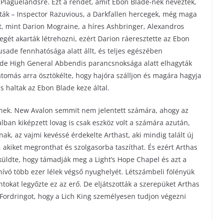
n Plaguelandsre. Ezt a rendet, amit Ebon Blade-nek neveztek,
ották – Inspector Razuvious, a Darkfallen hercegek, még maga
t, mint Darion Mograine, a híres Ashbringer, Alexandros
egét akarták létrehozni, ezért Darion ráeresztette az Ebon
sade fennhatósága alatt állt, és teljes egészében
ade High General Abbendis parancsnoksága alatt elhagyták
átomás arra ösztökélte, hogy hajóra szálljon és magára hagyja
 haltak az Ebon Blade keze által.
vének. New Avalon semmit nem jelentett számára, ahogy az
lban kiképzett lovag is csak eszköz volt a számára azután,
ak, az vajmi kevéssé érdekelte Arthast, aki mindig talált új
t, akiket megronthat és szolgasorba taszíthat. És ezért Arthas
lküldte, hogy támadják meg a Light’s Hope Chapel és azt a
hívó több ezer lélek végső nyughelyét. Létszámbeli fölényük
okat legyőzte ez az erő. De eljátszották a szerepüket Arthas
n Fordringot, hogy a Lich King személyesen tudjon végezni