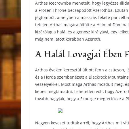
Arthas Icecrownba menetelt, hogy legyőzze Illid
a Frozen Throne becsapódott Azerothba. Ezután A
jégtömböt, amelyben a masszív, fekete páncélba 
tetején Arthas magára öltötte a Helm of Dominati
kizárólag a halál és a gonosz királyává, egy lel
még nem látott korábban Azeroth.
A Halál Lovagjai Ében 
Arthas éveken keresztül ült ott fenn a csúcson, 
és a Horda szembenézett a Blackrock Mountains, S
veszélyekkel. Most maga Arthas mozdult meg, és 
képes megtámadni. Lehetetlen volt, hogy Azerot
tovább hagyják, hogy a Scourge megfertőzze a Pl
Nagyon keveset tudtak arról, hogy Arthas mit vitt