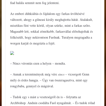
fiad halála semmit nem fog jelenteni.
Az emberi dühkiáltás és fájdalom egy farkas üvöltésévé
változott, ahogy a gilneasi király meghajtotta hátát. Átalakult,
misztikus füst vette körül, olyan szürke, mint a farkas szőre.
Magasabb lett, sokkal zömökebb, farkasvállai előrehajoltak és
felkészült, hogy nekirontson Faolnak. Turalyon megragadta a
worgen karját és megrázta a fejét.
– Nincs vérontás ezen a helyen – mondta.
– Annak a teremtmények még vére
sincs –
vicsorgott Genn
mély és érdes hangja. – Úgy van összeragasztva, mint egy
rongybaba, gennyel és mágiával.
– Tudok egy s mást a veszteségről én is – folytatta az
Archbishop. Anduin csodálta Faol nyugalmát. – És tudok rólad