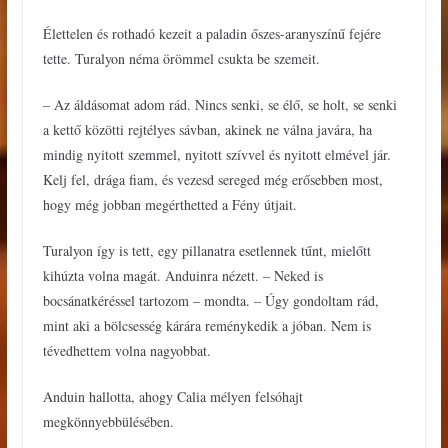
Élettelen és rothadó kezeit a paladin őszes-aranyszínű fejére
tette. Turalyon néma örömmel csukta be szemeit.
– Az áldásomat adom rád. Nincs senki, se élő, se holt, se senki
a kettő közötti rejtélyes sávban, akinek ne válna javára, ha
mindig nyitott szemmel, nyitott szívvel és nyitott elmével jár.
Kelj fel, drága fiam, és vezesd sereged még erősebben most,
hogy még jobban megérthetted a Fény útjait.
Turalyon így is tett, egy pillanatra esetlennek tűnt, mielőtt
kihúzta volna magát. Anduinra nézett. – Neked is
bocsánatkéréssel tartozom – mondta. – Úgy gondoltam rád,
mint aki a bölcsesség kárára reménykedik a jóban. Nem is
tévedhettem volna nagyobbat.
Anduin hallotta, ahogy Calia mélyen felsóhajt
megkönnyebbülésében.