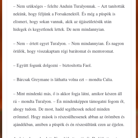
– Nem szükséges – felelte Anduin Turalyonnak. – Azt tanították
nekünk, hogy féljünk a Forsakenektől. És még a püspök is
elismeri, hogy sokan vannak, akik az újjászületésük után
hidegek és kegyetlenek lettek. De nem mindannyian.
– Nem – értett egyet Turalyon. – Nem mindannyian. És nagyon
örülök, hogy visszakaptam régi barátomat és mentoromat.
– Együtt fogunk dolgozni – biztosította Faol.
– Bárcsak Greymane is láthatta volna ezt – mondta Calia.
– Mint mindenki más, ő is akkor fogja látni, amikor készen áll
rá – mondta Turalyon. – Én mindenképpen támogatni fogom őt,
ahogy tudom. De most, hadd segíthessek neked minden
erőmmel. Hogy mások is részesülhessenek abban az örömben és
ajándékban, amiben a püspök és én részesültünk ezen az éjjelen.