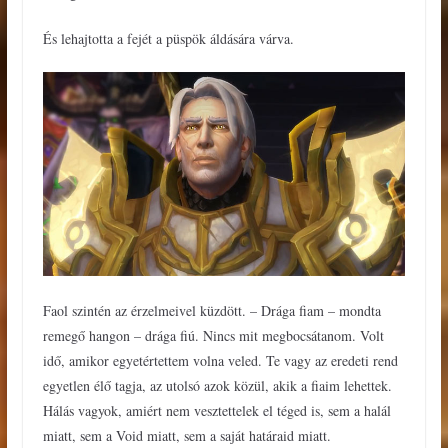
És lehajtotta a fejét a püspök áldására várva.
Faol szintén az érzelmeivel küzdött. – Drága fiam – mondta
remegő hangon – drága fiú. Nincs mit megbocsátanom. Volt
idő, amikor egyetértettem volna veled. Te vagy az eredeti rend
egyetlen élő tagja, az utolsó azok közül, akik a fiaim lehettek.
Hálás vagyok, amiért nem vesztettelek el téged is, sem a halál
miatt, sem a Void miatt, sem a saját határaid miatt.