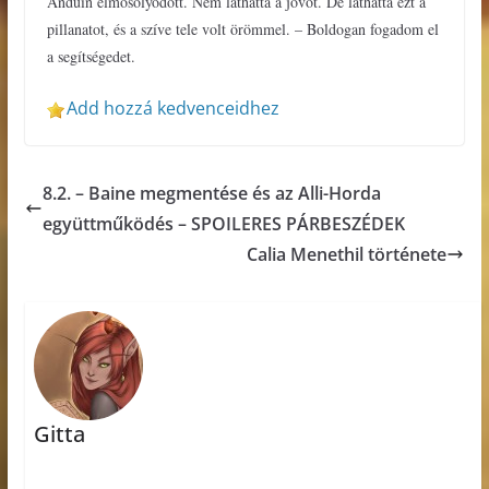
Anduin elmosolyodott. Nem láthatta a jövőt. De láthatta ezt a
pillanatot, és a szíve tele volt örömmel. – Boldogan fogadom el
a segítségedet.
Add hozzá kedvenceidhez
8.2. – Baine megmentése és az Alli-Horda
együttműködés – SPOILERES PÁRBESZÉDEK
Calia Menethil története
Gitta