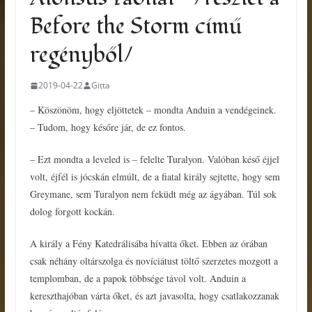
Before the Storm című
regényből/
2019-04-22
Gitta
– Köszönöm, hogy eljöttetek – mondta Anduin a vendégeinek.
– Tudom, hogy későre jár, de ez fontos.
– Ezt mondta a leveled is – felelte Turalyon. Valóban késő éjjel
volt, éjfél is jócskán elmúlt, de a fiatal király sejtette, hogy sem
Greymane, sem Turalyon nem feküdt még az ágyában. Túl sok
dolog forgott kockán.
A király a Fény Katedrálisába hívatta őket. Ebben az órában
csak néhány oltárszolga és novíciátust töltő szerzetes mozgott a
templomban, de a papok többsége távol volt. Anduin a
kereszthajóban várta őket, és azt javasolta, hogy csatlakozzanak