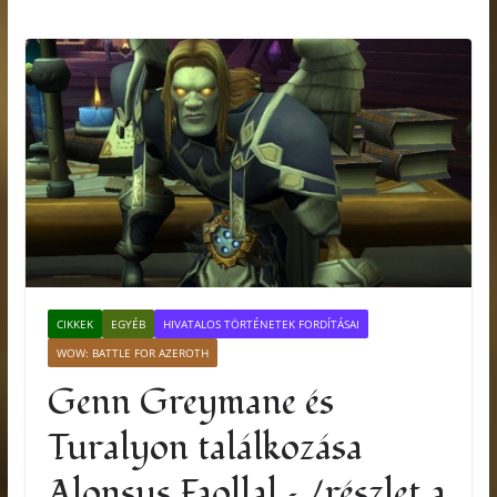
CIKKEK
EGYÉB
HIVATALOS TÖRTÉNETEK FORDÍTÁSAI
WOW: BATTLE FOR AZEROTH
Genn Greymane és
Turalyon találkozása
Alonsus Faollal – /részlet a