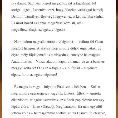
is valamit. Szorosan fogod magadhoz azt a fájdalmat. Jól
szolgál téged. Lehetővé teszi, hogy féktelen vadsággal harcolj.
De mint bármilyen éles végű fegyver, ez is két irányba vághat.
És most közéd és annak megértése közé áll, ami
megváltoztathatja az egész világodat.
– Nem tudom megváltoztatni a világomat! – kiáltott fel Genn
megtört hangon. A szavak még mindig dühöt sugároztak, de
olyan mély fájdalomról is tanúskodtak, amelybe belesajgott
Anduin szíve. – Vissza akarom kapni a fiamat, de az a banshee
meggyilkolta őt! Ő és az ő fajtája – a
te
fajtád – majdnem
elpusztította az egész népemet!
– És mégis itt vagy – folytatta Faol szinte békésen. – Sokan
még mindig egészségesek vagytok. Erősek. Éltek. – Amióta
elkezdődött az egész összetűzés, az élőholt pap először tett egy
lépést előre. – Erre válaszolj, öreg barátom. Ha nem egyedül
jöttem volna – ha magammal hoztam volna Liamet, felélesztve,