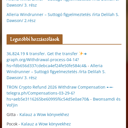
Dawson/ 3. rész
Alleria Windrunner – Suttogó figyelmeztetés /írta Delilah S.
Dawson/ 2.rész
Legutóbbi hozzászólások
36,824.19 $ transfer. Get the transfer
➜
graph.org/Withdrawal-process-04-14?
hs=fdb656d337cdebca4ef24fe50fe584c4&
-
Alleria
Windrunner – Suttogó figyelmeztetés /írta Delilah S.
Dawson/ 3. rész
TRON Crypto Refund 2026 Withdraw Compensation ➸➸
telegra.ph/Compensations-03-29-6?
hs=aeb5e3116265be60995f6c54d5e0ae70&
-
Bwonsamdi és
Vol’jin
Gitta
-
Kalauz a Wow könyvekhez
Pocok
-
Kalauz a Wow könyvekhez