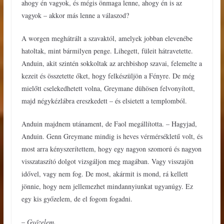
ahogy én vagyok, és mégis önmaga lenne, ahogy én is az
vagyok – akkor más lenne a válaszod?
A worgen meghátrált a szavaktól, amelyek jobban elevenébe
hatoltak, mint bármilyen penge. Lihegett, füleit hátravetette.
Anduin, akit szintén sokkoltak az archbishop szavai, felemelte a
kezeit és összetette őket, hogy felkészüljön a Fényre. De még
mielőtt cselekedhetett volna, Greymane dühösen felvonyított,
majd négykézlábra ereszkedett – és elsietett a templomból.
Anduin majdnem utánament, de Faol megállította. – Hagyjad,
Anduin. Genn Greymane mindig is heves vérmérsékletű volt, és
most arra kényszerítettem, hogy egy nagyon szomorú és nagyon
visszataszító dolgot vizsgáljon meg magában. Vagy visszajön
idővel, vagy nem fog. De most, akármit is mond, rá kellett
jönnie, hogy nem jellemezhet mindannyiunkat ugyanúgy. Ez
egy kis győzelem, de el fogom fogadni.
–
Győzelem.