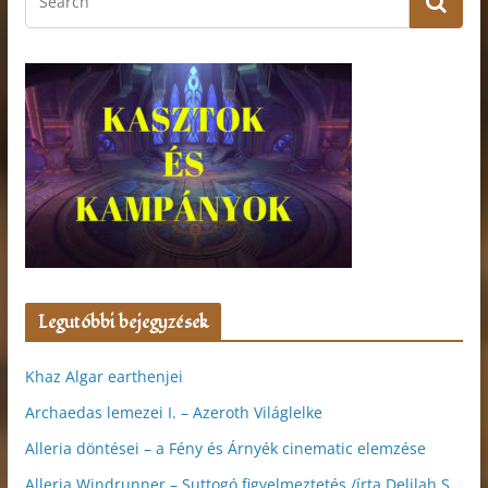
Legutóbbi bejegyzések
Khaz Algar earthenjei
Archaedas lemezei I. – Azeroth Világlelke
Alleria döntései – a Fény és Árnyék cinematic elemzése
Alleria Windrunner – Suttogó figyelmeztetés /írta Delilah S.