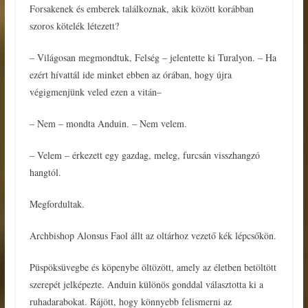
Forsakenek és emberek találkoznak, akik között korábban
szoros kötelék létezett?
– Világosan megmondtuk, Felség – jelentette ki Turalyon. – Ha
ezért hívattál ide minket ebben az órában, hogy újra
végigmenjünk veled ezen a vitán–
– Nem – mondta Anduin. – Nem velem.
– Velem – érkezett egy gazdag, meleg, furcsán visszhangzó
hangtól.
Megfordultak.
Archbishop Alonsus Faol állt az oltárhoz vezető kék lépcsőkön.
Püspöksüvegbe és köpenybe öltözött, amely az életben betöltött
szerepét jelképezte. Anduin különös gonddal választotta ki a
ruhadarabokat. Rájött, hogy könnyebb felismerni az