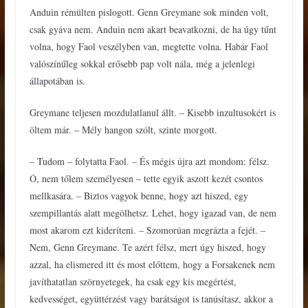
Anduin rémülten pislogott. Genn Greymane sok minden volt,
csak gyáva nem. Anduin nem akart beavatkozni, de ha úgy tűnt
volna, hogy Faol veszélyben van, megtette volna. Habár Faol
valószínűleg sokkal erősebb pap volt nála, még a jelenlegi
állapotában is.
Greymane teljesen mozdulatlanul állt. – Kisebb inzultusokért is
öltem már. – Mély hangon szólt, szinte morgott.
– Tudom – folytatta Faol. – És mégis újra azt mondom: félsz.
Ó, nem tőlem személyesen – tette egyik aszott kezét csontos
mellkasára. – Biztos vagyok benne, hogy azt hiszed, egy
szempillantás alatt megölhetsz. Lehet, hogy igazad van, de nem
most akarom ezt kideríteni. – Szomorúan megrázta a fejét. –
Nem, Genn Greymane. Te azért félsz, mert úgy hiszed, hogy
azzal, ha elismered itt és most előttem, hogy a Forsakenek nem
javíthatatlan szörnyetegek, ha csak egy kis megértést,
kedvességet, együttérzést vagy barátságot is tanúsítasz, akkor a