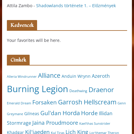
Attila Zambo
-
Shadowlands története 1. – Előzmények
Kedvencek
Your favorites will be here.
Címkék
Alliance
Azeroth
Anduin Wrynn
Alleria Windrunner
Burning Legion
Draenor
Deathwing
Garrosh Hellscream
Forsaken
Genn
Emerald Dream
Horda
Horde
Gul'dan
Illidan
Gilneas
Greymane
Jaina Proudmoore
Stormrage
Kael'thas Sunstrider
Kil'jaeden
Lich King
Khadgar
Kul Tiras
Lor'themar Theron