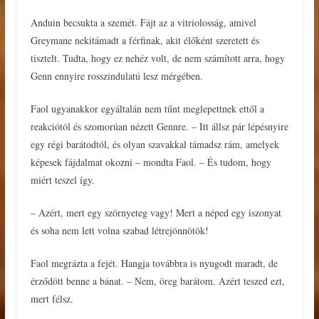
Anduin becsukta a szemét. Fájt az a vitriolosság, amivel
Greymane nekitámadt a férfinak, akit élőként szeretett és
tisztelt. Tudta, hogy ez nehéz volt, de nem számított arra, hogy
Genn ennyire rosszindulatú lesz mérgében.
Faol ugyanakkor egyáltalán nem tűnt meglepettnek ettől a
reakciótól és szomorúan nézett Gennre. – Itt állsz pár lépésnyire
egy régi barátodtól, és olyan szavakkal támadsz rám, amelyek
képesek fájdalmat okozni – mondta Faol. – És tudom, hogy
miért teszel így.
– Azért, mert egy szörnyeteg vagy! Mert a néped egy iszonyat
és soha nem lett volna szabad létrejönnötök!
Faol megrázta a fejét. Hangja továbbra is nyugodt maradt, de
érződött benne a bánat. – Nem, öreg barátom. Azért teszed ezt,
mert félsz.