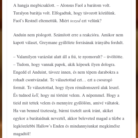
A hangja megbicsaklott. – Alonsus Faol a barátom volt.
Turalyon barátja volt. Elfogadtuk, hogy távozott közülünk.
Faol’s Restnél eltemettük. Miért
teszed
ezt velünk?
Anduin nem pislogott. Számított erre a reakcióra. Amikor nem
kapott választ, Greymane gyűlölete forrásának irányába fordult.
– Valamilyen varázslat alatt áll a fiú, te nyomorult? – üvöltötte.
– Tudom, hogy vannak papok, akik képesek ilyen dologra.
Engedd el Anduint, távozz innen, és nem tépem darabokra a
rohadt csontvázadat. Te választottad ezt… ezt a csoszogó
formát. Te választottad, hogy ilyen rémálomszerű alak leszel.
És tudnod
kell,
hogy mi történt velem. A népemmel. Hogy a
tieid mit tettek velem és mennyire gyűlölöm, amivé váltatok.
Ha van benned tisztesség, bármi tisztelt azok iránt, akiket
egykor a barátaidnak neveztél, akkor beleveted magad a tűzbe a
legközelebbi Hallow’s Enden és mindannyiunkat megkímélsz
magadtól!