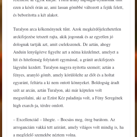
ezen a késői órán az, ami lassan gömbbé változott a fejük felett,
és beborította a két alakot.
Turalyon arca kőkeménynek tűnt. Azok megkérdőjelezhetetlen
arckifejezése tetszett rajta, akik jogosnak és az egyetlen jó
dolognak tartják azt, amit cselekszenek. De aztán, ahogy
Anduin lenyűgözve figyelte azt a néma küzdelmet, amelyet a
hit és hitetlenség folytatott egymással, a gránit arckifejezés
lágyulni kezdett. Turalyon nagyra nyitotta szemeit; aztán a
fényes, aranyló gömb, amely körülölelte az élőt és a holtat
egyaránt, feltárta a ki nem ontott könnyeket. Boldogság áradt
szét az arcán, aztán Turalyon, aki már képtelen volt
megszólalni, aki az Ezüst Kéz paladinja volt, a Fény Seregének
high exarch-ja, térdre omlott.
– Excellenciád – lihegte. – Bocsáss meg, öreg barátom. Az
arroganciám vakká tett aziránt, amely világos volt mindig is, ha
a megfelelő szemekbe néztem volna.