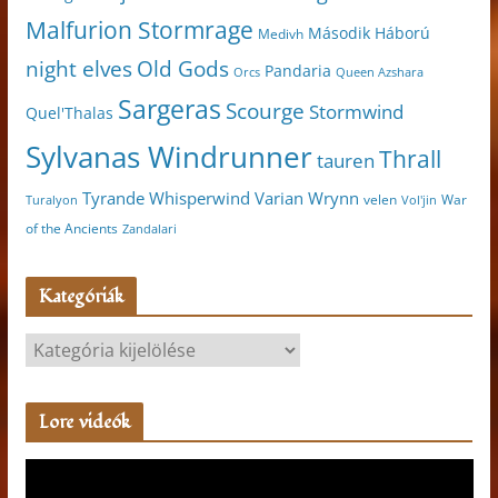
Malfurion Stormrage
Második Háború
Medivh
night elves
Old Gods
Pandaria
Orcs
Queen Azshara
Sargeras
Scourge
Stormwind
Quel'Thalas
Sylvanas Windrunner
Thrall
tauren
Varian Wrynn
Tyrande Whisperwind
velen
War
Turalyon
Vol'jin
of the Ancients
Zandalari
Kategóriák
K
a
t
Lore videók
e
g
V
ó