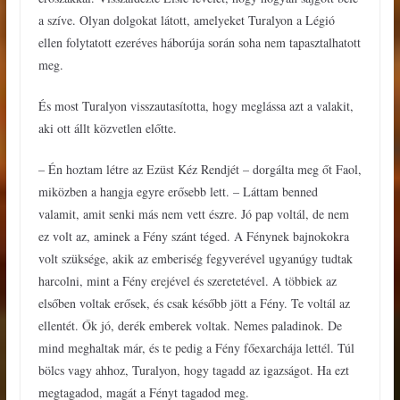
a szíve. Olyan dolgokat látott, amelyeket Turalyon a Légió
ellen folytatott ezeréves háborúja során soha nem tapasztalhatott
meg.
És most Turalyon visszautasította, hogy meglássa azt a valakit,
aki ott állt közvetlen előtte.
– Én hoztam létre az Ezüst Kéz Rendjét – dorgálta meg őt Faol,
miközben a hangja egyre erősebb lett. – Láttam benned
valamit, amit senki más nem vett észre. Jó pap voltál, de nem
ez volt az, aminek a Fény szánt téged. A Fénynek bajnokokra
volt szüksége, akik az emberiség fegyverével ugyanúgy tudtak
harcolni, mint a Fény erejével és szeretetével. A többiek az
elsőben voltak erősek, és csak később jött a Fény. Te voltál az
ellentét. Ők jó, derék emberek voltak. Nemes paladinok. De
mind meghaltak már, és te pedig a Fény főexarchája lettél. Túl
bölcs vagy ahhoz, Turalyon, hogy tagadd az igazságot. Ha ezt
megtagadod, magát a Fényt tagadod meg.