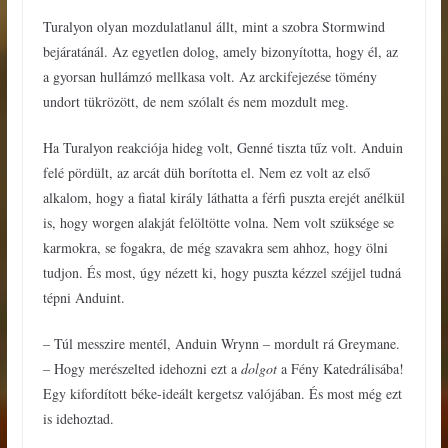
Turalyon olyan mozdulatlanul állt, mint a szobra Stormwind
bejáratánál. Az egyetlen dolog, amely bizonyította, hogy él, az
a gyorsan hullámzó mellkasa volt. Az arckifejezése tömény
undort tükrözött, de nem szólalt és nem mozdult meg.
Ha Turalyon reakciója hideg volt, Genné tiszta tűz volt. Anduin
felé pördült, az arcát düh borította el. Nem ez volt az első
alkalom, hogy a fiatal király láthatta a férfi puszta erejét anélkül
is, hogy worgen alakját felöltötte volna. Nem volt szüksége se
karmokra, se fogakra, de még szavakra sem ahhoz, hogy ölni
tudjon. És most, úgy nézett ki, hogy puszta kézzel széjjel tudná
tépni Anduint.
– Túl messzire mentél, Anduin Wrynn – mordult rá Greymane.
– Hogy merészelted idehozni ezt a
dolgot
a Fény Katedrálisába!
Egy kifordított béke-ideált kergetsz valójában. És most még ezt
is idehoztad.