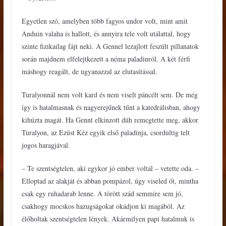
Egyetlen szó, amelyben több fagyos undor volt, mint amit
Anduin valaha is hallott, és annyira tele volt utálattal, hogy
szinte fizikailag fájt neki. A Gennel lezajlott feszült pillanatok
során majdnem elfelejtkezett a néma paladinról. A két férfi
máshogy reagált, de ugyanazzal az elutasítással.
Turalyonnál nem volt kard és nem viselt páncélt sem. De még
így is hatalmasnak és nagyerejűnek tűnt a katedrálisban, ahogy
kihúzta magát. Ha Gennt elkínzott düh remegtette meg, akkor
Turalyon, az Ezüst Kéz egyik első paladinja, csordultig telt
jogos haragjával.
– Te szentségtelen, aki egykor jó ember voltál – vetette oda. –
Elloptad az alakját és abban pompázol, úgy viseled őt, mintha
csak egy ruhadarab lenne. A törött szád semmire sem jó,
csakhogy mocskos hazugságokat okádjon ki magából. Az
élőholtak szentségtelen lények. Akármilyen papi hatalmuk is