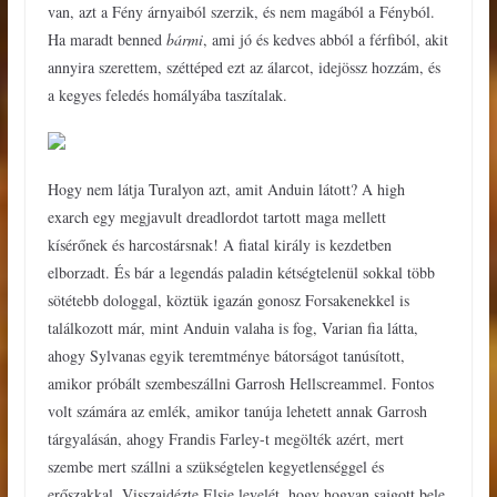
van, azt a Fény árnyaiból szerzik, és nem magából a Fényból.
Ha maradt benned
bármi
, ami jó és kedves abból a férfiból, akit
annyira szerettem, széttéped ezt az álarcot, idejössz hozzám, és
a kegyes feledés homályába taszítalak.
Hogy nem látja Turalyon azt, amit Anduin látott? A high
exarch egy megjavult dreadlordot tartott maga mellett
kísérőnek és harcostársnak! A fiatal király is kezdetben
elborzadt. És bár a legendás paladin kétségtelenül sokkal több
sötétebb dologgal, köztük igazán gonosz Forsakenekkel is
találkozott már, mint Anduin valaha is fog, Varian fia látta,
ahogy Sylvanas egyik teremtménye bátorságot tanúsított,
amikor próbált szembeszállni Garrosh Hellscreammel. Fontos
volt számára az emlék, amikor tanúja lehetett annak Garrosh
tárgyalásán, ahogy Frandis Farley-t megölték azért, mert
szembe mert szállni a szükségtelen kegyetlenséggel és
erőszakkal. Visszaidézte Elsie levelét, hogy hogyan sajgott bele