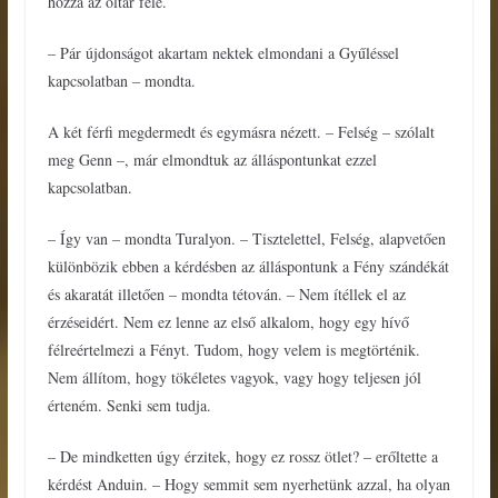
hozzá az oltár felé.
– Pár újdonságot akartam nektek elmondani a Gyűléssel
kapcsolatban – mondta.
A két férfi megdermedt és egymásra nézett. – Felség – szólalt
meg Genn –, már elmondtuk az álláspontunkat ezzel
kapcsolatban.
– Így van – mondta Turalyon. – Tisztelettel, Felség, alapvetően
különbözik ebben a kérdésben az álláspontunk a Fény szándékát
és akaratát illetően – mondta tétován. – Nem ítéllek el az
érzéseidért. Nem ez lenne az első alkalom, hogy egy hívő
félreértelmezi a Fényt. Tudom, hogy velem is megtörténik.
Nem állítom, hogy tökéletes vagyok, vagy hogy teljesen jól
érteném. Senki sem tudja.
– De mindketten úgy érzitek, hogy ez rossz ötlet? – erőltette a
kérdést Anduin. – Hogy semmit sem nyerhetünk azzal, ha olyan