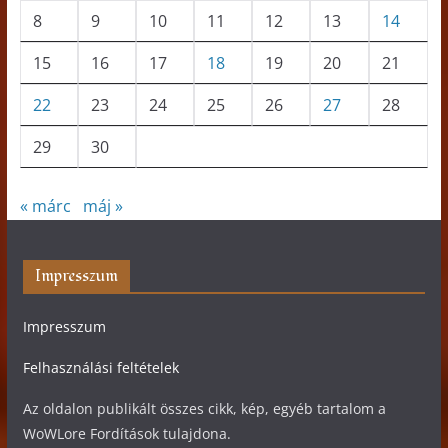
8
9
10
11
12
13
14
15
16
17
18
19
20
21
22
23
24
25
26
27
28
29
30
« márc
máj »
Impresszum
Impresszum
Felhasználási feltételek
Az oldalon publikált összes cikk, kép, egyéb tartalom a
WoWLore Fordítások tulajdona.