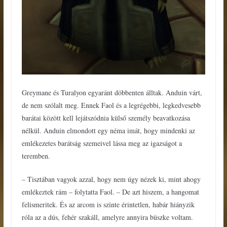
Greymane és Turalyon egyaránt döbbenten álltak. Anduin várt,
de nem szólalt meg. Ennek Faol és a legrégebbi, legkedvesebb
barátai között kell lejátszódnia külső személy beavatkozása
nélkül. Anduin elmondott egy néma imát, hogy mindenki az
emlékezetes barátság szemeivel lássa meg az igazságot a
teremben.
– Tisztában vagyok azzal, hogy nem úgy nézek ki, mint ahogy
emlékeztek rám – folytatta Faol. – De azt hiszem, a hangomat
felismeritek. És az arcom is szinte érintetlen, habár hiányzik
róla az a dús, fehér szakáll, amelyre annyira büszke voltam.