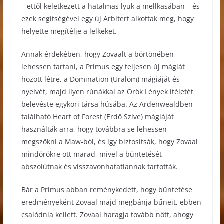
– ettől keletkezett a hatalmas lyuk a mellkasában – és
ezek segítségével egy új Arbitert alkottak meg, hogy
helyette megítélje a lelkeket.
Annak érdekében, hogy Zovaalt a börtönében
lehessen tartani, a Primus egy teljesen új mágiát
hozott létre, a Domination (Uralom) mágiáját és
nyelvét, majd ilyen rúnákkal az Örök Lények ítéletét
belevéste egykori társa húsába. Az Ardenwealdben
található Heart of Forest (Erdő Szíve) mágiáját
használták arra, hogy továbbra se lehessen
megszökni a Maw-ból, és így biztosítsák, hogy Zovaal
mindörökre ott marad, mivel a büntetését
abszolútnak és visszavonhatatlannak tartották.
Bár a Primus abban reménykedett, hogy büntetése
eredményeként Zovaal majd megbánja bűneit, ebben
csalódnia kellett. Zovaal haragja tovább nőtt, ahogy