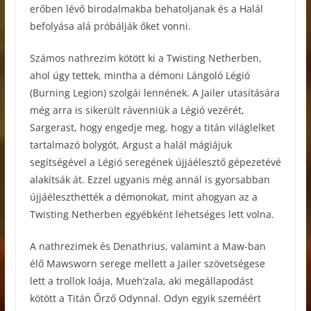
erőben lévő birodalmakba behatoljanak és a Halál
befolyása alá próbálják őket vonni.
Számos nathrezim kötött ki a Twisting Netherben,
ahol úgy tettek, mintha a démoni Lángoló Légió
(Burning Legion) szolgái lennének. A Jailer utasítására
még arra is sikerült rávenniük a Légió vezérét,
Sargerast, hogy engedje meg, hogy a titán világlelket
tartalmazó bolygót, Argust a halál mágiájuk
segítségével a Légió seregének újjáélesztő gépezetévé
alakítsák át. Ezzel ugyanis még annál is gyorsabban
újjáéleszthették a démonokat, mint ahogyan az a
Twisting Netherben egyébként lehetséges lett volna.
A nathrezimek és Denathrius, valamint a Maw-ban
élő Mawsworn serege mellett a Jailer szövetségese
lett a trollok loája, Mueh’zala, aki megállapodást
kötött a Titán Őrző Odynnal. Odyn egyik szeméért