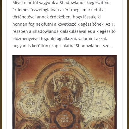
Mivel már túl vagyunk a Shadowlands kiegészítőn,
érdemes összefoglalóan azért megismerkedni a
történetével annak érdekében, hogy lássuk, ki
honnan fog nekifutni a következő kiegészítőnek. Az 1.
részben a Shadowlands kialakulásával és a kiegészítő
előzményeivel fogunk foglalkozni, valamint azzal,
hogyan is kerültünk kapcsolatba Shadowlands-szel.