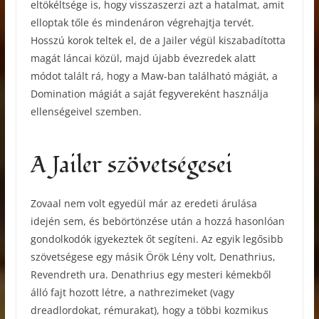
eltökéltsége is, hogy visszaszerzi azt a hatalmat, amit
elloptak tőle és mindenáron végrehajtja tervét.
Hosszú korok teltek el, de a Jailer végül kiszabadította
magát láncai közül, majd újabb évezredek alatt
módot talált rá, hogy a Maw-ban található mágiát, a
Domination mágiát a saját fegyvereként használja
ellenségeivel szemben.
A Jailer szövetségesei
Zovaal nem volt egyedül már az eredeti árulása
idején sem, és bebörtönzése után a hozzá hasonlóan
gondolkodók igyekeztek őt segíteni. Az egyik legősibb
szövetségese egy másik Örök Lény volt, Denathrius,
Revendreth ura. Denathrius egy mesteri kémekből
álló fajt hozott létre, a nathrezimeket (vagy
dreadlordokat, rémurakat), hogy a többi kozmikus