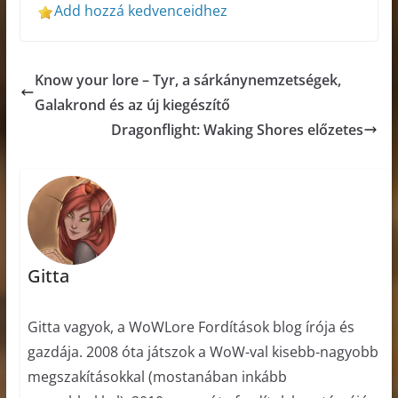
Add hozzá kedvenceidhez
Know your lore – Tyr, a sárkánynemzetségek,
Galakrond és az új kiegészítő
Dragonflight: Waking Shores előzetes
Gitta
Gitta vagyok, a WoWLore Fordítások blog írója és
gazdája. 2008 óta játszok a WoW-val kisebb-nagyobb
megszakításokkal (mostanában inkább