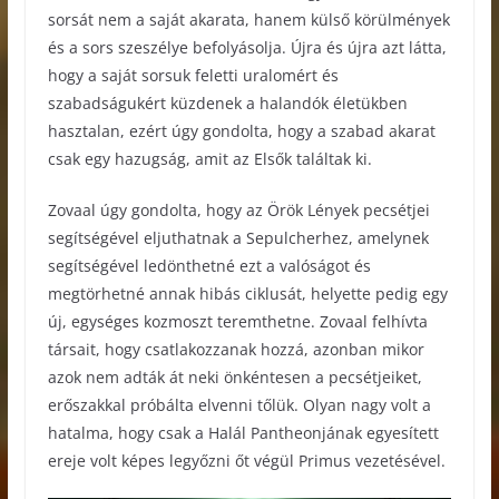
sorsát nem a saját akarata, hanem külső körülmények
és a sors szeszélye befolyásolja. Újra és újra azt látta,
hogy a saját sorsuk feletti uralomért és
szabadságukért küzdenek a halandók életükben
hasztalan, ezért úgy gondolta, hogy a szabad akarat
csak egy hazugság, amit az Elsők találtak ki.
Zovaal úgy gondolta, hogy az Örök Lények pecsétjei
segítségével eljuthatnak a Sepulcherhez, amelynek
segítségével ledönthetné ezt a valóságot és
megtörhetné annak hibás ciklusát, helyette pedig egy
új, egységes kozmoszt teremthetne. Zovaal felhívta
társait, hogy csatlakozzanak hozzá, azonban mikor
azok nem adták át neki önkéntesen a pecsétjeiket,
erőszakkal próbálta elvenni tőlük. Olyan nagy volt a
hatalma, hogy csak a Halál Pantheonjának egyesített
ereje volt képes legyőzni őt végül Primus vezetésével.