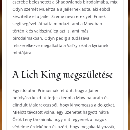
cserébe beleshetett a Shadowlands birodalmába, míg
Odyn szemét Mueh’zala a Jailernek adta, aki ebből
készítette el a Jailer Szeme nevű ereklyét. Ennek
segítségével láthatta mindazt, ami a Maw-ban
történik és valószínűleg azt is, ami más
birodalmakban. Odyn pedig a tudásával
felszerelkezve megalkotta a Val’kyrokat a kyrianek
mintájára.
A Lich King megszületése
Egy idő után Primusnak feltűnt, hogy a Jailer
befolyása kezd túlterjeszkedni a Maw határain és
elindult Maldraxxusból, hogy kinyomozza a dolgokat.
Mielőtt távozott volna, egy üzenetet hagyott hátra
Örök Lény társainak, hogy mit tegyenek a maguk
védelme érdekében és azért, hogy megakadályozzák,