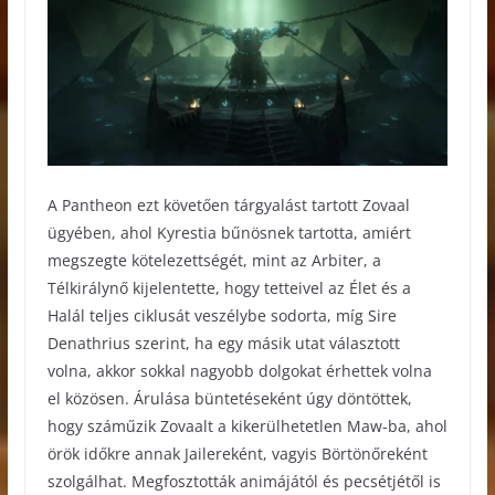
A Pantheon ezt követően tárgyalást tartott Zovaal
ügyében, ahol Kyrestia bűnösnek tartotta, amiért
megszegte kötelezettségét, mint az Arbiter, a
Télkirálynő kijelentette, hogy tetteivel az Élet és a
Halál teljes ciklusát veszélybe sodorta, míg Sire
Denathrius szerint, ha egy másik utat választott
volna, akkor sokkal nagyobb dolgokat érhettek volna
el közösen. Árulása büntetéseként úgy döntöttek,
hogy száműzik Zovaalt a kikerülhetetlen Maw-ba, ahol
örök időkre annak Jailereként, vagyis Börtönőreként
szolgálhat. Megfosztották animájától és pecsétjétől is