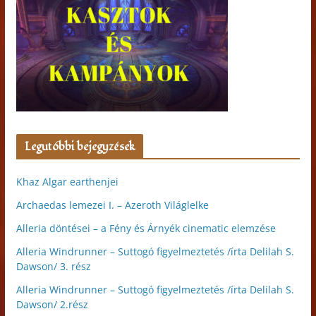
Legutóbbi bejegyzések
Khaz Algar earthenjei
Archaedas lemezei I. – Azeroth Világlelke
Alleria döntései – a Fény és Árnyék cinematic elemzése
Alleria Windrunner – Suttogó figyelmeztetés /írta Delilah S.
Dawson/ 3. rész
Alleria Windrunner – Suttogó figyelmeztetés /írta Delilah S.
Dawson/ 2.rész