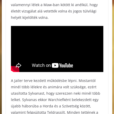
valamennyi lélek a Maw-ban kötött ki anélkül, hogy
életét vizsgálat alá vetették volna és jogos túlvilági
helyét kijelölték volna.
A Jailer terve kezdett működésbe lépni. Mostantól
minél több lélekre és animára volt szüksége, ezért
utasította Sylvanast, hogy szerezzen neki minél több
lelket. Sylvanas ekkor Warchiefként belekezdett egy
újabb háborúba a Horda és a Szövetség között,
valamint felgyújtotta Teldrassilt. Minden tettének a