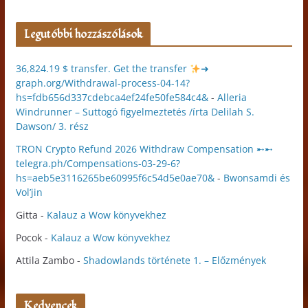
Legutóbbi hozzászólások
36,824.19 $ transfer. Get the transfer
➜
graph.org/Withdrawal-process-04-14?
hs=fdb656d337cdebca4ef24fe50fe584c4&
-
Alleria
Windrunner – Suttogó figyelmeztetés /írta Delilah S.
Dawson/ 3. rész
TRON Crypto Refund 2026 Withdraw Compensation ➸➸
telegra.ph/Compensations-03-29-6?
hs=aeb5e3116265be60995f6c54d5e0ae70&
-
Bwonsamdi és
Vol’jin
Gitta
-
Kalauz a Wow könyvekhez
Pocok
-
Kalauz a Wow könyvekhez
Attila Zambo
-
Shadowlands története 1. – Előzmények
Kedvencek