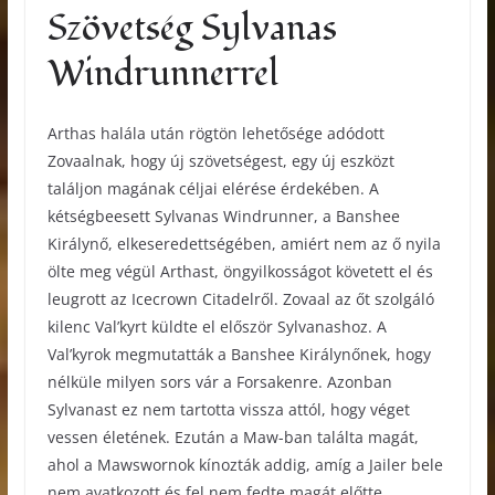
Szövetség Sylvanas
Windrunnerrel
Arthas halála után rögtön lehetősége adódott
Zovaalnak, hogy új szövetségest, egy új eszközt
találjon magának céljai elérése érdekében. A
kétségbeesett Sylvanas Windrunner, a Banshee
Királynő, elkeseredettségében, amiért nem az ő nyila
ölte meg végül Arthast, öngyilkosságot követett el és
leugrott az Icecrown Citadelről. Zovaal az őt szolgáló
kilenc Val’kyrt küldte el először Sylvanashoz. A
Val’kyrok megmutatták a Banshee Királynőnek, hogy
nélküle milyen sors vár a Forsakenre. Azonban
Sylvanast ez nem tartotta vissza attól, hogy véget
vessen életének. Ezután a Maw-ban találta magát,
ahol a Mawswornok kínozták addig, amíg a Jailer bele
nem avatkozott és fel nem fedte magát előtte.