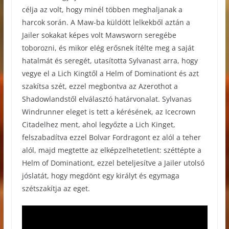
célja az volt, hogy minél többen meghaljanak a
harcok során. A Maw-ba küldött lelkekből aztán a
Jailer sokakat képes volt Mawsworn seregébe
toborozni, és mikor elég erősnek ítélte meg a saját
hatalmát és seregét, utasította Sylvanast arra, hogy
vegye el a Lich Kingtől a Helm of Dominationt és azt
szakítsa szét, ezzel megbontva az Azerothot a
Shadowlandstől elválasztó határvonalat. Sylvanas
Windrunner eleget is tett a kérésének, az Icecrown
Citadelhez ment, ahol legyőzte a Lich Kinget,
felszabadítva ezzel Bolvar Fordragont ez alól a teher
alól, majd megtette az elképzelhetetlent: széttépte a
Helm of Dominationt, ezzel beteljesítve a Jailer utolsó
jóslatát, hogy megdönt egy királyt és egymaga
szétszakítja az eget.