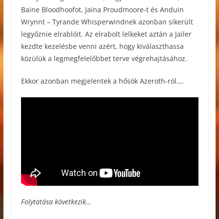
Baine Bloodhoofot, Jaina Proudmoore-t és Anduin
Wrynnt – Tyrande Whisperwindnek azonban sikerült
legyőznie elrablóit. Az elrabolt lelkeket aztán a Jailer
kezdte kezelésbe venni azért, hogy kiválaszthassa
közülük a legmegfelelőbbet terve végrehajtásához.
Ekkor azonban megjelentek a hősök Azeroth-ról….
Folytatása következik…