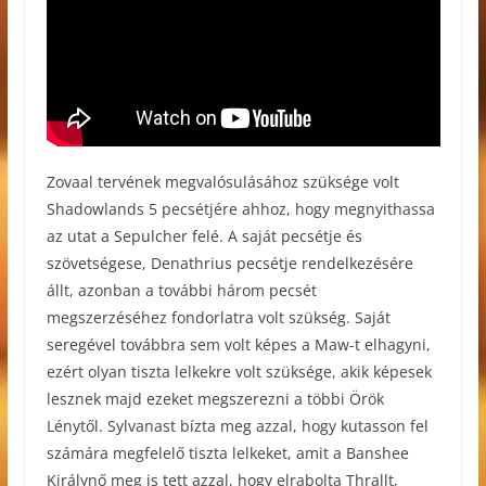
Zovaal tervének megvalósulásához szüksége volt
Shadowlands 5 pecsétjére ahhoz, hogy megnyithassa
az utat a Sepulcher felé. A saját pecsétje és
szövetségese, Denathrius pecsétje rendelkezésére
állt, azonban a további három pecsét
megszerzéséhez fondorlatra volt szükség. Saját
seregével továbbra sem volt képes a Maw-t elhagyni,
ezért olyan tiszta lelkekre volt szüksége, akik képesek
lesznek majd ezeket megszerezni a többi Örök
Lénytől. Sylvanast bízta meg azzal, hogy kutasson fel
számára megfelelő tiszta lelkeket, amit a Banshee
Királynő meg is tett azzal, hogy elrabolta Thrallt,