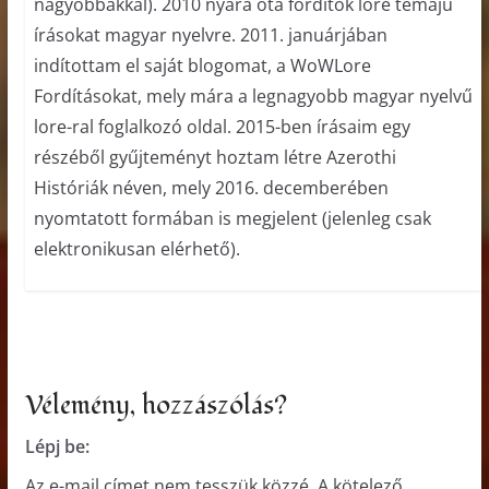
nagyobbakkal). 2010 nyara óta fordítok lore témájú
írásokat magyar nyelvre. 2011. januárjában
indítottam el saját blogomat, a WoWLore
Fordításokat, mely mára a legnagyobb magyar nyelvű
lore-ral foglalkozó oldal. 2015-ben írásaim egy
részéből gyűjteményt hoztam létre Azerothi
Históriák néven, mely 2016. decemberében
nyomtatott formában is megjelent (jelenleg csak
elektronikusan elérhető).
Vélemény, hozzászólás?
Lépj be:
Az e-mail címet nem tesszük közzé.
A kötelező