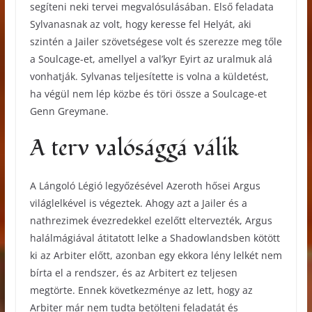
segíteni neki tervei megvalósulásában. Első feladata
Sylvanasnak az volt, hogy keresse fel Helyát, aki
szintén a Jailer szövetségese volt és szerezze meg tőle
a Soulcage-et, amellyel a val’kyr Eyirt az uralmuk alá
vonhatják. Sylvanas teljesítette is volna a küldetést,
ha végül nem lép közbe és töri össze a Soulcage-et
Genn Greymane.
A terv valósággá válik
A Lángoló Légió legyőzésével Azeroth hősei Argus
világlelkével is végeztek. Ahogy azt a Jailer és a
nathrezimek évezredekkel ezelőtt eltervezték, Argus
halálmágiával átitatott lelke a Shadowlandsben kötött
ki az Arbiter előtt, azonban egy ekkora lény lelkét nem
bírta el a rendszer, és az Arbitert ez teljesen
megtörte. Ennek következménye az lett, hogy az
Arbiter már nem tudta betölteni feladatát és