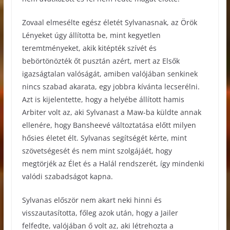
Zovaal elmesélte egész életét Sylvanasnak, az Örök
Lényeket úgy állította be, mint kegyetlen
teremtményeket, akik kitépték szívét és
bebörtönözték őt pusztán azért, mert az Elsők
igazságtalan valóságát, amiben valójában senkinek
nincs szabad akarata, egy jobbra kívánta lecserélni.
Azt is kijelentette, hogy a helyébe állított hamis
Arbiter volt az, aki Sylvanast a Maw-ba küldte annak
ellenére, hogy Bansheevé változtatása előtt milyen
hősies életet élt. Sylvanas segítségét kérte, mint
szövetségesét és nem mint szolgájáét, hogy
megtörjék az Élet és a Halál rendszerét, így mindenki
valódi szabadságot kapna.
Sylvanas először nem akart neki hinni és
visszautasította, főleg azok után, hogy a Jailer
felfedte, valójában ő volt az, aki létrehozta a