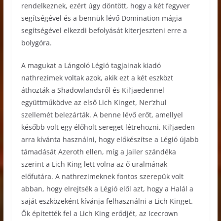
rendelkeznek, ezért úgy döntött, hogy a két fegyver
segítségével és a bennük lévő Domination mágia
segítségével elkezdi befolyását kiterjeszteni erre a
bolygóra.
A magukat a Lángoló Légió tagjainak kiadó
nathrezimek voltak azok, akik ezt a két eszközt
áthozták a Shadowlandsről és Kil’jaedennel
együttműködve az első Lich Kinget, Ner’zhul
szellemét belezárták. A benne lévő erőt, amellyel
később volt egy élőholt sereget létrehozni, Kil’jaeden
arra kívánta használni, hogy előkészítse a Légió újabb
támadását Azeroth ellen, míg a Jailer szándéka
szerint a Lich King lett volna az ő uralmának
előfutára. A nathrezimeknek fontos szerepük volt
abban, hogy elrejtsék a Légió elől azt, hogy a Halál a
saját eszközeként kívánja felhasználni a Lich Kinget.
Ők építették fel a Lich King erődjét, az Icecrown