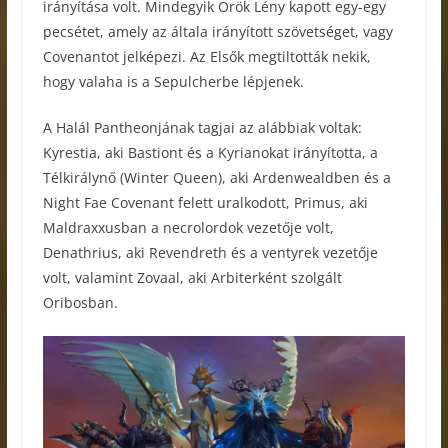
irányítása volt. Mindegyik Örök Lény kapott egy-egy
pecsétet, amely az általa irányított szövetséget, vagy
Covenantot jelképezi. Az Elsők megtiltották nekik,
hogy valaha is a Sepulcherbe lépjenek.
A Halál Pantheonjának tagjai az alábbiak voltak:
Kyrestia, aki Bastiont és a Kyrianokat irányította, a
Télkirálynő (Winter Queen), aki Ardenwealdben és a
Night Fae Covenant felett uralkodott, Primus, aki
Maldraxxusban a necrolordok vezetője volt,
Denathrius, aki Revendreth és a ventyrek vezetője
volt, valamint Zovaal, aki Arbiterként szolgált
Oribosban.