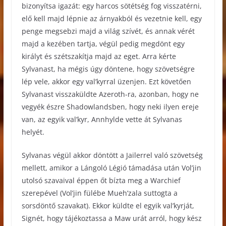
bizonyítsa igazát: egy harcos sötétség fog visszatérni,
elő kell majd lépnie az árnyakból és vezetnie kell, egy
penge megsebzi majd a világ szívét, és annak vérét
majd a kezében tartja, végül pedig megdönt egy
királyt és szétszakítja majd az eget. Arra kérte
Sylvanast, ha mégis úgy döntene, hogy szövetségre
lép vele, akkor egy val’kyrral üzenjen. Ezt követően
Sylvanast visszaküldte Azeroth-ra, azonban, hogy ne
vegyék észre Shadowlandsben, hogy neki ilyen ereje
van, az egyik val’kyr, Annhylde vette át Sylvanas
helyét.
Sylvanas végül akkor döntött a Jailerrel való szövetség
mellett, amikor a Lángoló Légió támadása után Vol’jin
utolsó szavaival éppen őt bízta meg a Warchief
szerepével (Vol’jin fülébe Mueh’zala suttogta a
sorsdöntő szavakat). Ekkor küldte el egyik val’kyrját,
Signét, hogy tájékoztassa a Maw urát arról, hogy kész