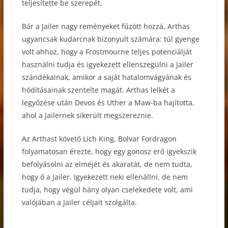
teljesítette be szerepét.
Bár a Jailer nagy reményeket fűzött hozzá, Arthas
ugyancsak kudarcnak bizonyult számára: túl gyenge
volt ahhoz, hogy a Frostmourne teljes potenciálját
használni tudja és igyekezett ellenszegülni a Jailer
szándékainak, amikor a saját hatalomvágyának és
hódításainak szentelte magát. Arthas lelkét a
legyőzése után Devos és Uther a Maw-ba hajította,
ahol a Jailernek sikerült megszereznie.
Az Arthast követő Lich King, Bolvar Fordragon
folyamatosan érezte, hogy egy gonosz erő igyekszik
befolyásolni az elméjét és akaratát, de nem tudta,
hogy ő a Jailer. Igyekezett neki ellenállni, de nem
tudja, hogy végül hány olyan cselekedete volt, ami
valójában a Jailer céljait szolgálta.