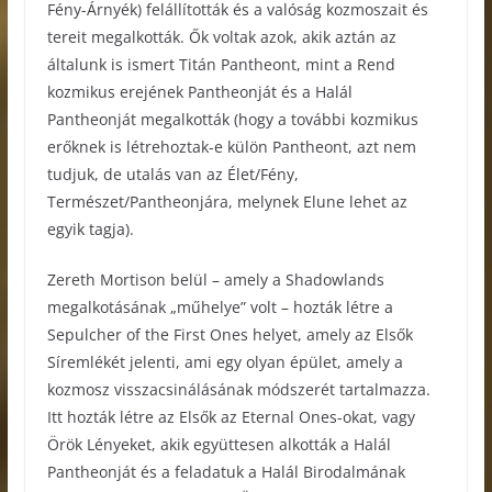
Fény-Árnyék) felállították és a valóság kozmoszait és
tereit megalkották. Ők voltak azok, akik aztán az
általunk is ismert Titán Pantheont, mint a Rend
kozmikus erejének Pantheonját és a Halál
Pantheonját megalkották (hogy a további kozmikus
erőknek is létrehoztak-e külön Pantheont, azt nem
tudjuk, de utalás van az Élet/Fény,
Természet/Pantheonjára, melynek Elune lehet az
egyik tagja).
Zereth Mortison belül – amely a Shadowlands
megalkotásának „műhelye” volt – hozták létre a
Sepulcher of the First Ones helyet, amely az Elsők
Síremlékét jelenti, ami egy olyan épület, amely a
kozmosz visszacsinálásának módszerét tartalmazza.
Itt hozták létre az Elsők az Eternal Ones-okat, vagy
Örök Lényeket, akik együttesen alkották a Halál
Pantheonját és a feladatuk a Halál Birodalmának