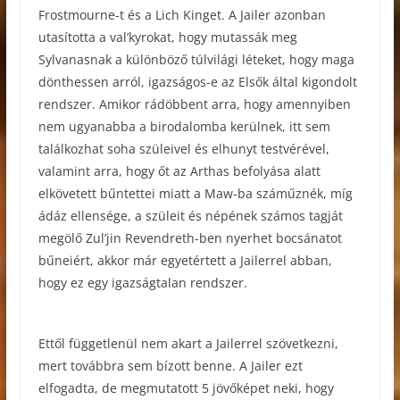
Frostmourne-t és a Lich Kinget. A Jailer azonban
utasította a val’kyrokat, hogy mutassák meg
Sylvanasnak a különböző túlvilági léteket, hogy maga
dönthessen arról, igazságos-e az Elsők által kigondolt
rendszer. Amikor rádöbbent arra, hogy amennyiben
nem ugyanabba a birodalomba kerülnek, itt sem
találkozhat soha szüleivel és elhunyt testvérével,
valamint arra, hogy őt az Arthas befolyása alatt
elkövetett bűntettei miatt a Maw-ba száműznék, míg
ádáz ellensége, a szüleit és népének számos tagját
megölő Zul’jin Revendreth-ben nyerhet bocsánatot
bűneiért, akkor már egyetértett a Jailerrel abban,
hogy ez egy igazságtalan rendszer.
Ettől függetlenül nem akart a Jailerrel szövetkezni,
mert továbbra sem bízott benne. A Jailer ezt
elfogadta, de megmutatott 5 jövőképet neki, hogy