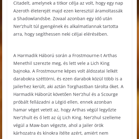
Citadelt, amelynek a titkor célja az volt, hogy egy nap
Azeroth életerejét majd ezen keresztül áramoltassák
a Shadowlandsbe. Zovaal azonban egy idő után
Ner’zhult túl gyengének és alkalmatlannak tartotta
arra, hogy segíthessen neki céljai elérésében.
A Harmadik Háború során a Frostmourne-t Arthas
Menethil szerezte meg, és lett vele a Lich King
bajnoka. A Frostmourne képes volt áldozatai lelkét
darabokra széttörni, és ezen darabok közül több is a
Jailerhez került, aki aztán Torghastban tárolta őket. A
Harmadik Háborút követően Ner’zhul és a Scourge
próbált fellázadni a Légió ellen, ennek azonban
hamar véget vetett az, hogy Arthas végül legyőzte
Ner’zhult és ő lett az új Lich King. Ner’zhul szelleme
végül a Maw-ban végezte, ahol a Jailer örök
kárhozatra és kínokra ítélte azért, amiért nem