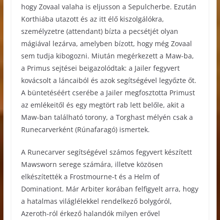
hogy Zovaal valaha is eljusson a Sepulcherbe. Ezután
Korthiába utazott és az itt élő kiszolgálókra,
személyzetre (attendant) bízta a pecsétjét olyan
mágiával lezárva, amelyben bízott, hogy még Zovaal
sem tudja kibogozni. Miután megérkezett a Maw-ba,
a Primus sejtései beigazolódtak: a Jailer fegyvert
kovácsolt a láncaiból és azok segítségével legyőzte őt.
A büntetéséért cserébe a Jailer megfosztotta Primust
az emlékeitől és egy megtört rab lett belőle, akit a
Maw-ban található torony, a Torghast mélyén csak a
Runecarverként (Rúnafaragó) ismertek.
A Runecarver segítségével számos fegyvert készített
Mawsworn serege számára, illetve közösen
elkészítették a Frostmourne-t és a Helm of
Dominationt. Már Arbiter korában felfigyelt arra, hogy
a hatalmas világlélekkel rendelkező bolygóról,
Azeroth-ról érkező halandók milyen erővel