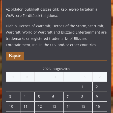
Az oldalon publikált összes cikk, kép, egyéb tartalom a
WoWLore Fordítások tulajdona.
Diablo, Heroes of Warcraft, Heroes of the Storm, StarCraft,
Warcraft, World of Warcraft and Blizzard Entertainment are
trademarks or registered trademarks of Blizzard
Entertainment, Inc. in the U.S. and/or other countries.
Naptár
2026. augusztus
H
K
S
C
P
S
V
1
2
3
4
5
6
7
8
9
10
11
12
13
14
15
16