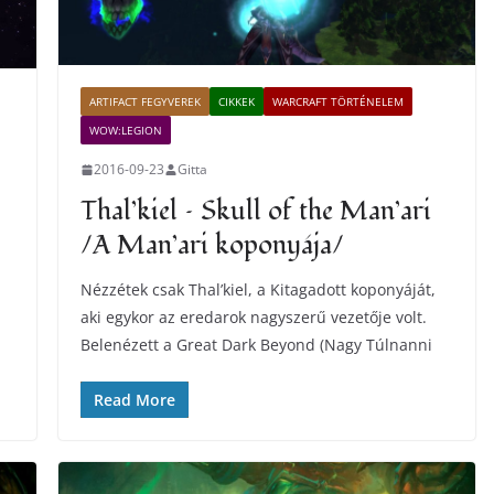
ARTIFACT FEGYVEREK
CIKKEK
WARCRAFT TÖRTÉNELEM
WOW:LEGION
2016-09-23
Gitta
Thal’kiel – Skull of the Man’ari
/A Man’ari koponyája/
Nézzétek csak Thal’kiel, a Kitagadott koponyáját,
aki egykor az eredarok nagyszerű vezetője volt.
Belenézett a Great Dark Beyond (Nagy Túlnanni
Read More