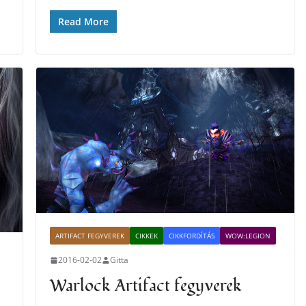
Read More
ARTIFACT FEGYVEREK
CIKKEK
CIKKFORDÍTÁS
WOW:LEGION
2016-02-02
Gitta
Warlock Artifact fegyverek