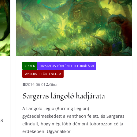
CIKKEK
HIVATALOS TÖRTÉNETEK FORDÍTÁSAI
WARCRAFT TÖRTÉNELEM
2016-06-01
Gitta
Sargeras lángoló hadjárata
A Lángoló Légió (Burning Legion)
győzedelmeskedett a Pantheon felett, és Sargeras
ng
elindult, hogy még több démont toborozzon célja
érdekében. Ugyanakkor