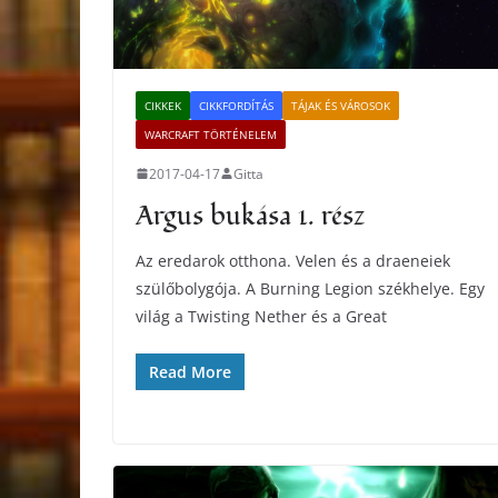
CIKKEK
CIKKFORDÍTÁS
TÁJAK ÉS VÁROSOK
WARCRAFT TÖRTÉNELEM
2017-04-17
Gitta
Argus bukása 1. rész
Az eredarok otthona. Velen és a draeneiek
szülőbolygója. A Burning Legion székhelye. Egy
világ a Twisting Nether és a Great
Read More