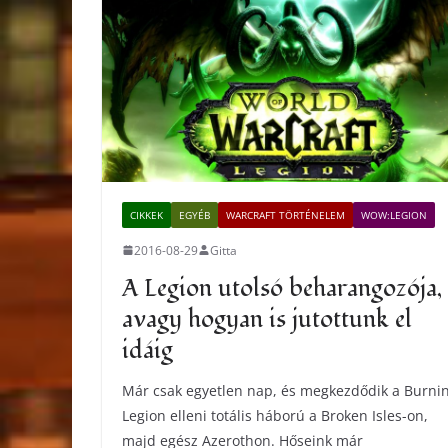
CIKKEK
EGYÉB
WARCRAFT TÖRTÉNELEM
WOW:LEGION
2016-08-29
Gitta
A Legion utolsó beharangozója,
avagy hogyan is jutottunk el
idáig
Már csak egyetlen nap, és megkezdődik a Burni
Legion elleni totális háború a Broken Isles-on,
majd egész Azerothon. Hőseink már