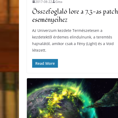
2017-08-22
Gitta
Összefoglaló lore a 7.3-as patch
eseményeihez
Az Univerzum kezdete Természetesen a
kezdetektől érdemes elindulnunk, a teremtés
hajnalától, amikor csak a Fény (Light) és a Void
létezett.
Read More