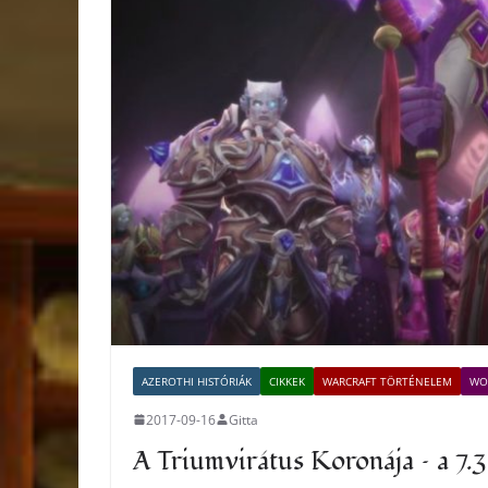
AZEROTHI HISTÓRIÁK
CIKKEK
WARCRAFT TÖRTÉNELEM
WO
2017-09-16
Gitta
A Triumvirátus Koronája – a 7.3