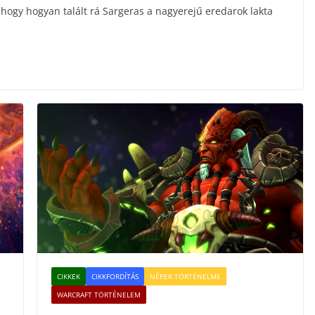
hogy hogyan talált rá Sargeras a nagyerejű eredarok lakta
CIKKEK
CIKKFORDÍTÁS
NÉPEK TÖRTÉNELME
WARCRAFT TÖRTÉNELEM