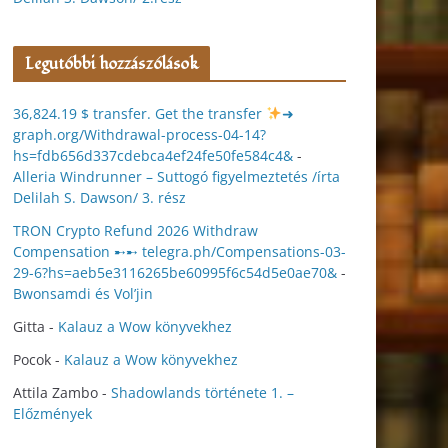
Legutóbbi hozzászólások
36,824.19 $ transfer. Get the transfer
➜
graph.org/Withdrawal-process-04-14?
hs=fdb656d337cdebca4ef24fe50fe584c4&
-
Alleria Windrunner – Suttogó figyelmeztetés /írta
Delilah S. Dawson/ 3. rész
TRON Crypto Refund 2026 Withdraw
Compensation ➸➸ telegra.ph/Compensations-03-
29-6?hs=aeb5e3116265be60995f6c54d5e0ae70&
-
Bwonsamdi és Vol’jin
Gitta
-
Kalauz a Wow könyvekhez
Pocok
-
Kalauz a Wow könyvekhez
Attila Zambo
-
Shadowlands története 1. –
Előzmények