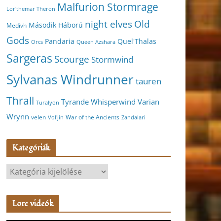
Malfurion Stormrage
Lor'themar Theron
night elves
Old
Második Háború
Medivh
Gods
Pandaria
Quel'Thalas
Orcs
Queen Azshara
Sargeras
Scourge
Stormwind
Sylvanas Windrunner
tauren
Thrall
Varian
Tyrande Whisperwind
Turalyon
Wrynn
velen
War of the Ancients
Vol'jin
Zandalari
Kategóriák
K
a
t
Lore videók
e
g