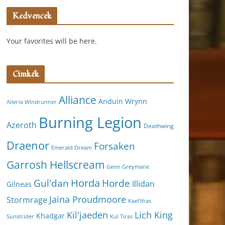
Kedvencek
Your favorites will be here.
Címkék
Alliance
Anduin Wrynn
Alleria Windrunner
Burning Legion
Azeroth
Deathwing
Draenor
Forsaken
Emerald Dream
Garrosh Hellscream
Genn Greymane
Horda
Horde
Gul'dan
Illidan
Gilneas
Jaina Proudmoore
Stormrage
Kael'thas
Kil'jaeden
Lich King
Khadgar
Kul Tiras
Sunstrider