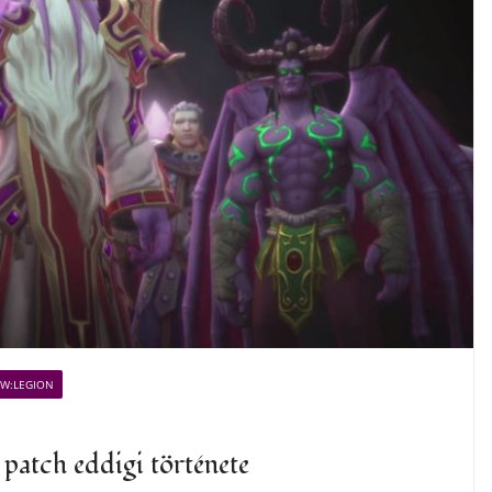
W:LEGION
 patch eddigi története