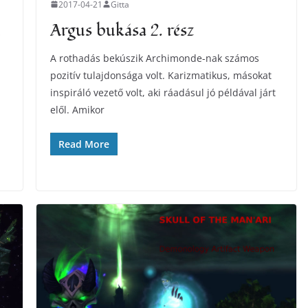
2017-04-21
Gitta
Argus bukása 2. rész
A rothadás bekúszik Archimonde-nak számos
pozitív tulajdonsága volt. Karizmatikus, másokat
inspiráló vezető volt, aki ráadásul jó példával járt
elől. Amikor
Read More