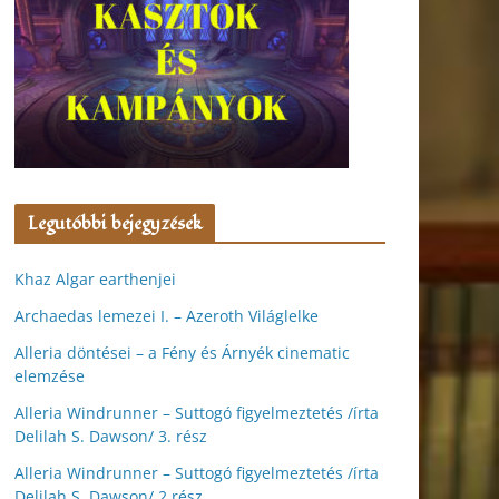
Legutóbbi bejegyzések
Khaz Algar earthenjei
Archaedas lemezei I. – Azeroth Világlelke
Alleria döntései – a Fény és Árnyék cinematic
elemzése
Alleria Windrunner – Suttogó figyelmeztetés /írta
Delilah S. Dawson/ 3. rész
Alleria Windrunner – Suttogó figyelmeztetés /írta
Delilah S. Dawson/ 2.rész