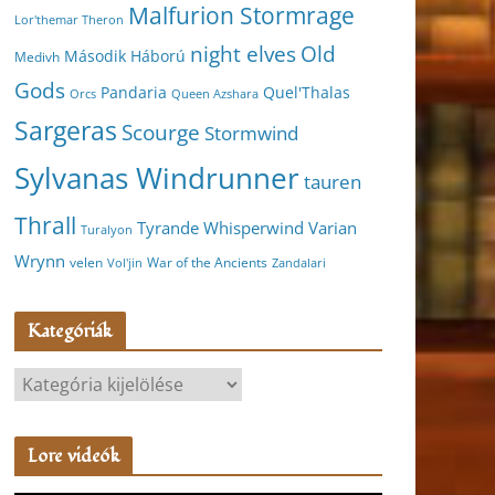
Malfurion Stormrage
Lor'themar Theron
night elves
Old
Második Háború
Medivh
Gods
Pandaria
Quel'Thalas
Orcs
Queen Azshara
Sargeras
Scourge
Stormwind
Sylvanas Windrunner
tauren
Thrall
Varian
Tyrande Whisperwind
Turalyon
Wrynn
velen
War of the Ancients
Vol'jin
Zandalari
Kategóriák
K
a
t
Lore videók
e
g