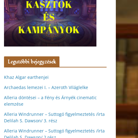
Legutóbbi bejegyzések
Khaz Algar earthenjei
Archaedas lemezei I. – Azeroth Világlelke
Alleria döntései – a Fény és Árnyék cinematic
elemzése
Alleria Windrunner – Suttogó figyelmeztetés /írta
Delilah S. Dawson/ 3. rész
Alleria Windrunner – Suttogó figyelmeztetés /írta
Delilah S. Dawson/ 2.rész