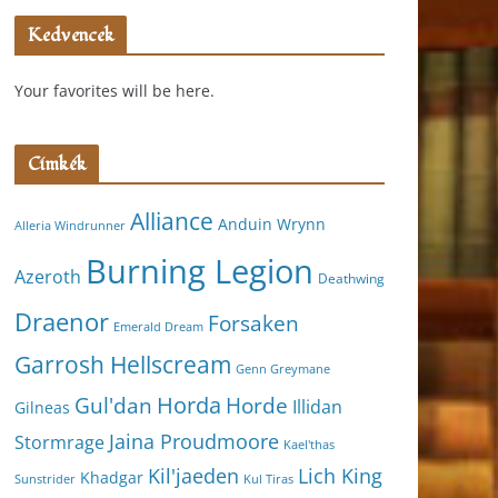
Kedvencek
Your favorites will be here.
Címkék
Alliance
Anduin Wrynn
Alleria Windrunner
Burning Legion
Azeroth
Deathwing
Draenor
Forsaken
Emerald Dream
Garrosh Hellscream
Genn Greymane
Horda
Horde
Gul'dan
Illidan
Gilneas
Jaina Proudmoore
Stormrage
Kael'thas
Kil'jaeden
Lich King
Khadgar
Kul Tiras
Sunstrider