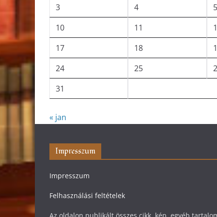
3
4
10
11
17
18
24
25
31
« jan
Impresszum
Impresszum
Felhasználási feltételek
Az oldalon publikált összes cikk, kép, egyéb tarta