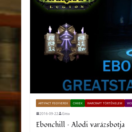
ARTIFACT FEGYVEREK
CIKKEK
WARCRAFT TÖRTÉNELEM
WO
2016-09-22
Gitta
Ebonchill – Alodi varázsbotja