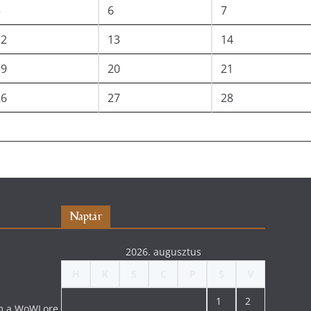
5
6
7
12
13
14
19
20
21
26
27
28
Naptár
2026. augusztus
H
K
S
C
P
S
V
1
2
lom a WoWLore