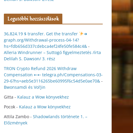
Legutóbbi hozzászólások
36,824.19 $ transfer. Get the transfer
➜
graph.org/Withdrawal-process-04-14?
hs=fdb656d337cdebca4ef24fe50fe584c4&
-
Alleria Windrunner – Suttogó figyelmeztetés /írta
Delilah S. Dawson/ 3. rész
TRON Crypto Refund 2026 Withdraw
Compensation ➸➸ telegra.ph/Compensations-03-
29-6?hs=aeb5e3116265be60995f6c54d5e0ae70&
-
Bwonsamdi és Vol’jin
Gitta
-
Kalauz a Wow könyvekhez
Pocok
-
Kalauz a Wow könyvekhez
Attila Zambo
-
Shadowlands története 1. –
Előzmények