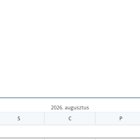
2026. augusztus
S
C
P