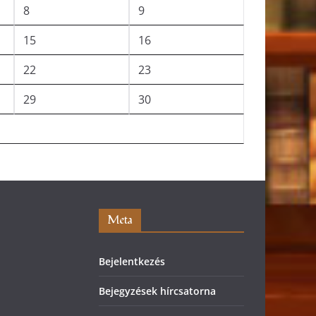
8
9
15
16
22
23
29
30
Meta
Bejelentkezés
Bejegyzések hírcsatorna