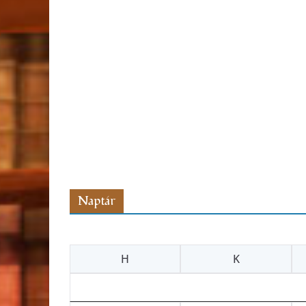
Naptár
H
K