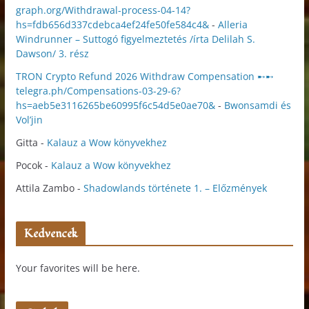
graph.org/Withdrawal-process-04-14?
hs=fdb656d337cdebca4ef24fe50fe584c4&
-
Alleria
Windrunner – Suttogó figyelmeztetés /írta Delilah S.
Dawson/ 3. rész
TRON Crypto Refund 2026 Withdraw Compensation ➸➸
telegra.ph/Compensations-03-29-6?
hs=aeb5e3116265be60995f6c54d5e0ae70&
-
Bwonsamdi és
Vol’jin
Gitta
-
Kalauz a Wow könyvekhez
Pocok
-
Kalauz a Wow könyvekhez
Attila Zambo
-
Shadowlands története 1. – Előzmények
Kedvencek
Your favorites will be here.