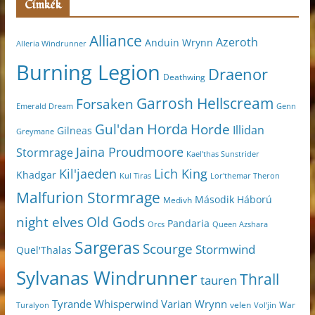
Címkék
Alliance
Azeroth
Anduin Wrynn
Alleria Windrunner
Burning Legion
Draenor
Deathwing
Garrosh Hellscream
Forsaken
Genn
Emerald Dream
Horda
Horde
Gul'dan
Illidan
Gilneas
Greymane
Jaina Proudmoore
Stormrage
Kael'thas Sunstrider
Kil'jaeden
Lich King
Khadgar
Kul Tiras
Lor'themar Theron
Malfurion Stormrage
Második Háború
Medivh
night elves
Old Gods
Pandaria
Orcs
Queen Azshara
Sargeras
Scourge
Stormwind
Quel'Thalas
Sylvanas Windrunner
Thrall
tauren
Varian Wrynn
Tyrande Whisperwind
velen
War
Turalyon
Vol'jin