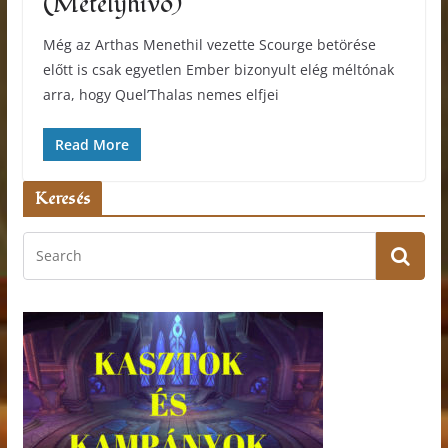
(Mételyhívó)
Még az Arthas Menethil vezette Scourge betörése
előtt is csak egyetlen Ember bizonyult elég méltónak
arra, hogy Quel’Thalas nemes elfjei
Read More
Keresés