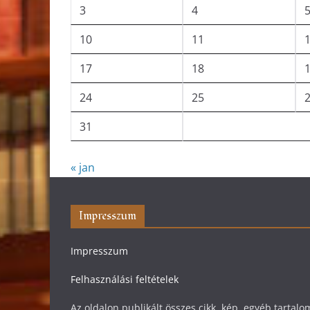
3
4
10
11
17
18
24
25
31
« jan
Impresszum
Impresszum
Felhasználási feltételek
Az oldalon publikált összes cikk, kép, egyéb tarta