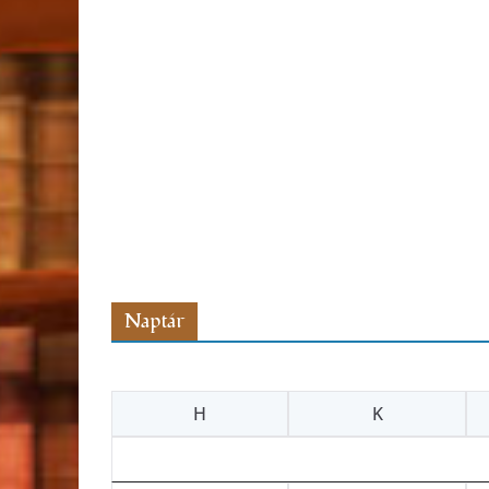
Naptár
H
K