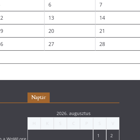
5
6
7
12
13
14
19
20
21
26
27
28
Naptár
2026. augusztus
H
K
S
C
P
S
V
1
2
lom a WoWLore