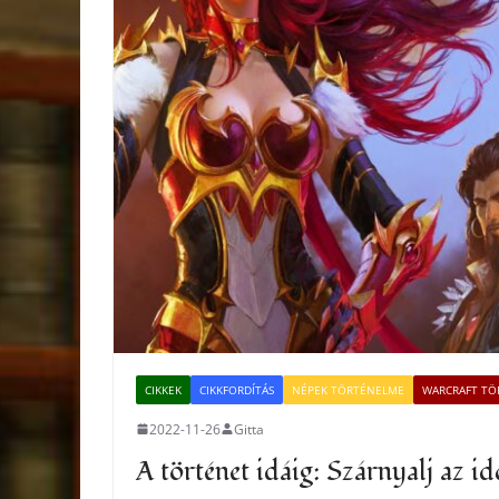
CIKKEK
CIKKFORDÍTÁS
NÉPEK TÖRTÉNELME
WARCRAFT TÖ
2022-11-26
Gitta
A történet idáig: Szárnyalj az 