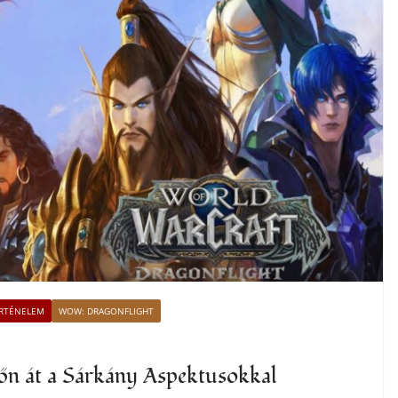
RTÉNELEM
WOW: DRAGONFLIGHT
időn át a Sárkány Aspektusokkal