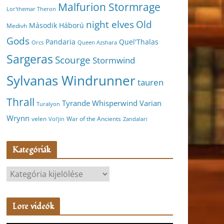
Malfurion Stormrage
Lor'themar Theron
night elves
Old
Második Háború
Medivh
Gods
Pandaria
Quel'Thalas
Orcs
Queen Azshara
Sargeras
Scourge
Stormwind
Sylvanas Windrunner
tauren
Thrall
Varian
Tyrande Whisperwind
Turalyon
Wrynn
velen
War of the Ancients
Vol'jin
Zandalari
Kategóriák
K
a
t
Lore videók
e
g