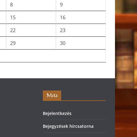
8
9
15
16
22
23
29
30
Meta
Bejelentkezés
Bejegyzések hírcsatorna