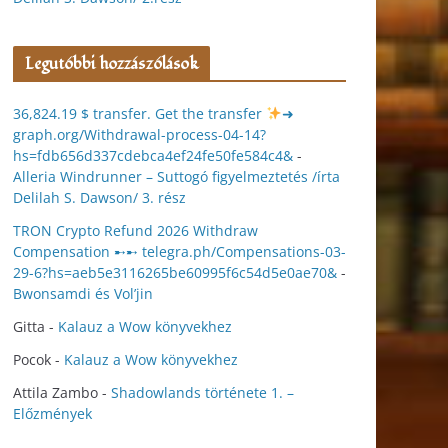
Legutóbbi hozzászólások
36,824.19 $ transfer. Get the transfer
➜
graph.org/Withdrawal-process-04-14?
hs=fdb656d337cdebca4ef24fe50fe584c4&
-
Alleria Windrunner – Suttogó figyelmeztetés /írta
Delilah S. Dawson/ 3. rész
TRON Crypto Refund 2026 Withdraw
Compensation ➸➸ telegra.ph/Compensations-03-
29-6?hs=aeb5e3116265be60995f6c54d5e0ae70&
-
Bwonsamdi és Vol’jin
Gitta
-
Kalauz a Wow könyvekhez
Pocok
-
Kalauz a Wow könyvekhez
Attila Zambo
-
Shadowlands története 1. –
Előzmények