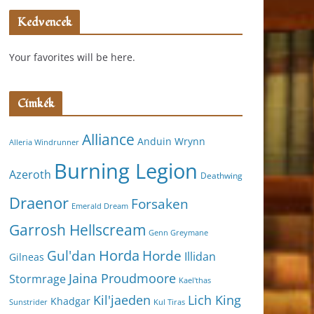
Kedvencek
Your favorites will be here.
Címkék
Alliance
Anduin Wrynn
Alleria Windrunner
Burning Legion
Azeroth
Deathwing
Draenor
Forsaken
Emerald Dream
Garrosh Hellscream
Genn Greymane
Horda
Horde
Gul'dan
Illidan
Gilneas
Jaina Proudmoore
Stormrage
Kael'thas
Kil'jaeden
Lich King
Khadgar
Kul Tiras
Sunstrider