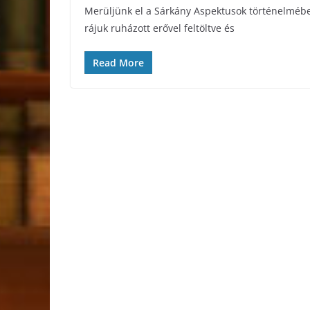
Merüljünk el a Sárkány Aspektusok történelmében 
rájuk ruházott erővel feltöltve és
Read More