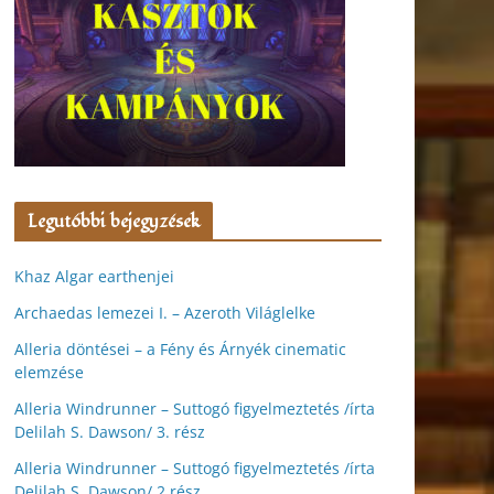
Legutóbbi bejegyzések
Khaz Algar earthenjei
Archaedas lemezei I. – Azeroth Világlelke
Alleria döntései – a Fény és Árnyék cinematic
elemzése
Alleria Windrunner – Suttogó figyelmeztetés /írta
Delilah S. Dawson/ 3. rész
Alleria Windrunner – Suttogó figyelmeztetés /írta
Delilah S. Dawson/ 2.rész