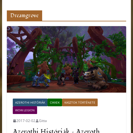
Dreamgrove
AZEROTHI HISTÓRIÁK
CIKKEK
KASZTOK TÖRTÉNETE
WOW:LEGION
2017-02-02
Gitta
Azerothi Históriák – Azeroth