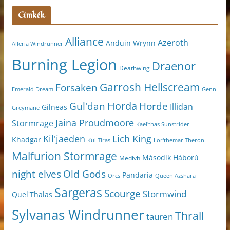
Címkék
Alliance
Azeroth
Anduin Wrynn
Alleria Windrunner
Burning Legion
Draenor
Deathwing
Garrosh Hellscream
Forsaken
Genn
Emerald Dream
Horda
Horde
Gul'dan
Illidan
Gilneas
Greymane
Jaina Proudmoore
Stormrage
Kael'thas Sunstrider
Kil'jaeden
Lich King
Khadgar
Kul Tiras
Lor'themar Theron
Malfurion Stormrage
Második Háború
Medivh
night elves
Old Gods
Pandaria
Orcs
Queen Azshara
Sargeras
Scourge
Stormwind
Quel'Thalas
Sylvanas Windrunner
Thrall
tauren