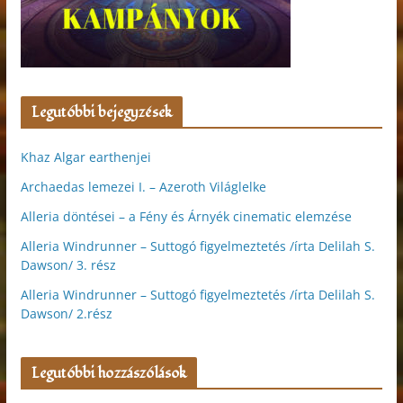
Legutóbbi bejegyzések
Khaz Algar earthenjei
Archaedas lemezei I. – Azeroth Világlelke
Alleria döntései – a Fény és Árnyék cinematic elemzése
Alleria Windrunner – Suttogó figyelmeztetés /írta Delilah S.
Dawson/ 3. rész
Alleria Windrunner – Suttogó figyelmeztetés /írta Delilah S.
Dawson/ 2.rész
Legutóbbi hozzászólások