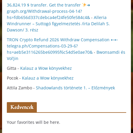
36,824.19 $ transfer. Get the transfer
➜
graph.org/Withdrawal-process-04-14?
hs=fdb656d337cdebca4ef24fe50fe584c4&
-
Alleria
Windrunner – Suttogó figyelmeztetés /írta Delilah S.
Dawson/ 3. rész
TRON Crypto Refund 2026 Withdraw Compensation ➸➸
telegra.ph/Compensations-03-29-6?
hs=aeb5e3116265be60995f6c54d5e0ae70&
-
Bwonsamdi és
Vol’jin
Gitta
-
Kalauz a Wow könyvekhez
Pocok
-
Kalauz a Wow könyvekhez
Attila Zambo
-
Shadowlands története 1. – Előzmények
Kedvencek
Your favorites will be here.