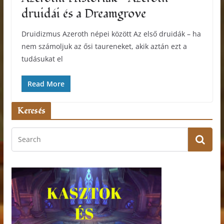
druidái és a Dreamgrove
Druidizmus Azeroth népei között Az első druidák – ha
nem számoljuk az ősi taureneket, akik aztán ezt a
tudásukat el
Read More
Keresés