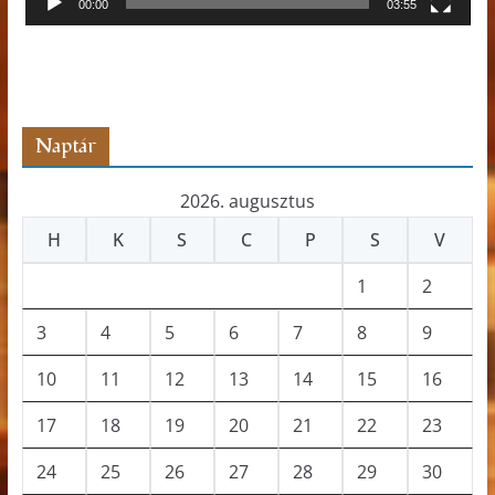
00:00
03:55
á
t
s
z
ó
Naptár
2026. augusztus
H
K
S
C
P
S
V
1
2
3
4
5
6
7
8
9
10
11
12
13
14
15
16
17
18
19
20
21
22
23
24
25
26
27
28
29
30