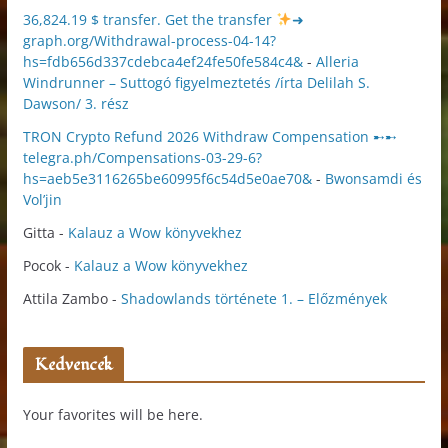
36,824.19 $ transfer. Get the transfer
➜
graph.org/Withdrawal-process-04-14?
hs=fdb656d337cdebca4ef24fe50fe584c4&
-
Alleria
Windrunner – Suttogó figyelmeztetés /írta Delilah S.
Dawson/ 3. rész
TRON Crypto Refund 2026 Withdraw Compensation ➸➸
telegra.ph/Compensations-03-29-6?
hs=aeb5e3116265be60995f6c54d5e0ae70&
-
Bwonsamdi és
Vol’jin
Gitta
-
Kalauz a Wow könyvekhez
Pocok
-
Kalauz a Wow könyvekhez
Attila Zambo
-
Shadowlands története 1. – Előzmények
Kedvencek
Your favorites will be here.