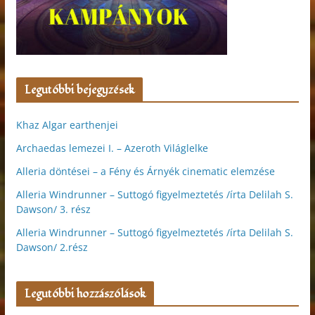
Legutóbbi bejegyzések
Khaz Algar earthenjei
Archaedas lemezei I. – Azeroth Világlelke
Alleria döntései – a Fény és Árnyék cinematic elemzése
Alleria Windrunner – Suttogó figyelmeztetés /írta Delilah S.
Dawson/ 3. rész
Alleria Windrunner – Suttogó figyelmeztetés /írta Delilah S.
Dawson/ 2.rész
Legutóbbi hozzászólások