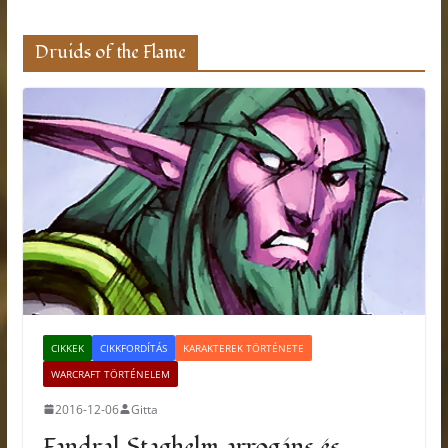
Druids of the Flame
CIKKEK
CIKKFORDÍTÁS
KARAKTEREK TÖRTÉNETE
WARCRAFT TÖRTÉNELEM
2016-12-06
Gitta
Fandral Staghelm arrogáns és