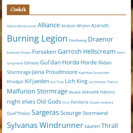
Címkék
Alliance
Azeroth
Anduin Wrynn
Alleria Windrunner
Burning Legion
Draenor
Deathwing
Garrosh Hellscream
Forsaken
Genn
Emerald Dream
Horda
Horde
Gul'dan
Illidan
Gilneas
Greymane
Jaina Proudmoore
Stormrage
Kael'thas Sunstrider
Kil'jaeden
Lich King
Khadgar
Kul Tiras
Lor'themar Theron
Malfurion Stormrage
Második Háború
Medivh
night elves
Old Gods
Pandaria
Orcs
Queen Azshara
Sargeras
Scourge
Stormwind
Quel'Thalas
Sylvanas Windrunner
Thrall
tauren