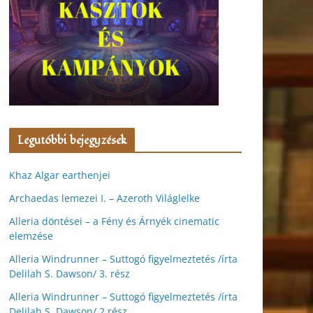
Legutóbbi bejegyzések
Khaz Algar earthenjei
Archaedas lemezei I. – Azeroth Világlelke
Alleria döntései – a Fény és Árnyék cinematic
elemzése
Alleria Windrunner – Suttogó figyelmeztetés /írta
Delilah S. Dawson/ 3. rész
Alleria Windrunner – Suttogó figyelmeztetés /írta
Delilah S. Dawson/ 2.rész