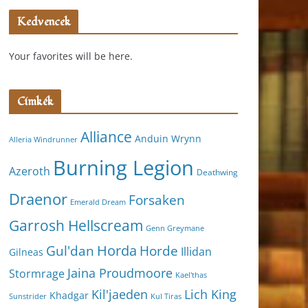
Kedvencek
Your favorites will be here.
Címkék
Alliance
Anduin Wrynn
Alleria Windrunner
Burning Legion
Azeroth
Deathwing
Draenor
Forsaken
Emerald Dream
Garrosh Hellscream
Genn Greymane
Horda
Horde
Gul'dan
Illidan
Gilneas
Jaina Proudmoore
Stormrage
Kael'thas
Kil'jaeden
Lich King
Khadgar
Kul Tiras
Sunstrider