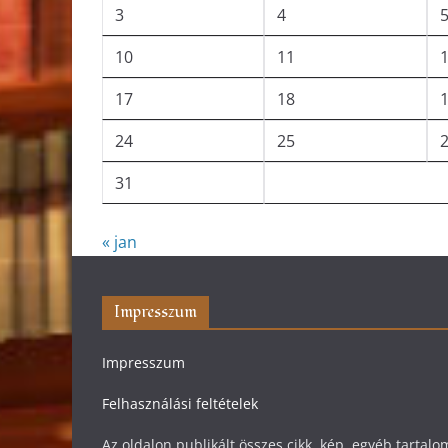
3
4
10
11
17
18
24
25
31
« jan
Impresszum
Impresszum
Felhasználási feltételek
Az oldalon publikált összes cikk, kép, egyéb tarta