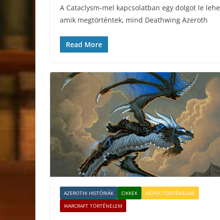
A Cataclysm-mel kapcsolatban egy dolgot le leh
amik megtörténtek, mind Deathwing Azeroth
Read More
AZEROTHI HISTÓRIÁK
CIKKEK
NÉPEK TÖRTÉNELME
WARCRAFT TÖRTÉNELEM