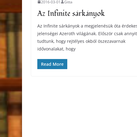
2016-03-01
Gitta
Az Infinite sárkányok
Az Infinite sárkányok a megjelenésük óta érdeke
jelenségei Azeroth világának. Először csak annyit
tudtunk, hogy rejtélyes okból öszezavarnak
idővonalakat, hogy
Read More