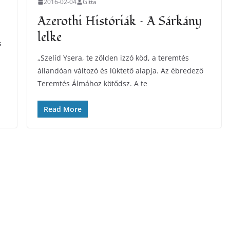
2016-02-04
Gitta
Azerothi Históriák – A Sárkány
lelke
s
„Szelíd Ysera, te zölden izzó köd, a teremtés
állandóan változó és lüktető alapja. Az ébredező
Teremtés Álmához kötődsz. A te
Read More