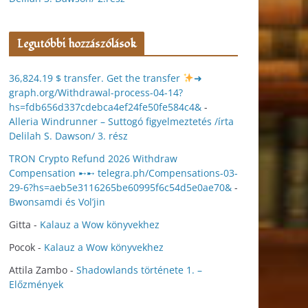
Legutóbbi hozzászólások
36,824.19 $ transfer. Get the transfer
➜
graph.org/Withdrawal-process-04-14?
hs=fdb656d337cdebca4ef24fe50fe584c4&
-
Alleria Windrunner – Suttogó figyelmeztetés /írta
Delilah S. Dawson/ 3. rész
TRON Crypto Refund 2026 Withdraw
Compensation ➸➸ telegra.ph/Compensations-03-
29-6?hs=aeb5e3116265be60995f6c54d5e0ae70&
-
Bwonsamdi és Vol’jin
Gitta
-
Kalauz a Wow könyvekhez
Pocok
-
Kalauz a Wow könyvekhez
Attila Zambo
-
Shadowlands története 1. –
Előzmények