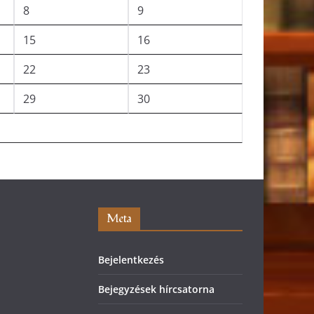
8
9
15
16
22
23
29
30
Meta
Bejelentkezés
Bejegyzések hírcsatorna