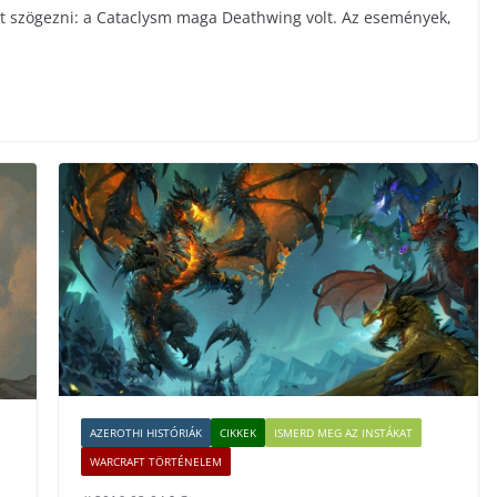
et szögezni: a Cataclysm maga Deathwing volt. Az események,
AZEROTHI HISTÓRIÁK
CIKKEK
ISMERD MEG AZ INSTÁKAT
WARCRAFT TÖRTÉNELEM