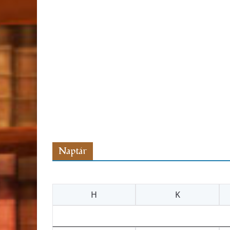
Naptár
H
K