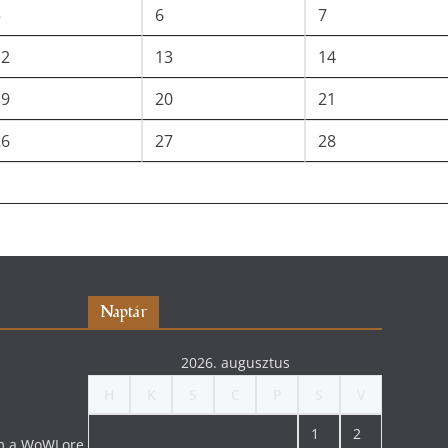
5
6
7
12
13
14
19
20
21
26
27
28
Naptár
2026. augusztus
H
K
S
C
P
S
V
1
2
lom a WoWLore