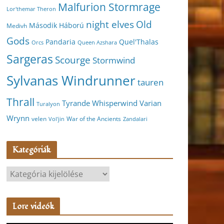
Malfurion Stormrage
Lor'themar Theron
night elves
Old
Második Háború
Medivh
Gods
Pandaria
Quel'Thalas
Orcs
Queen Azshara
Sargeras
Scourge
Stormwind
Sylvanas Windrunner
tauren
Thrall
Varian
Tyrande Whisperwind
Turalyon
Wrynn
velen
War of the Ancients
Vol'jin
Zandalari
Kategóriák
K
a
t
Lore videók
e
g