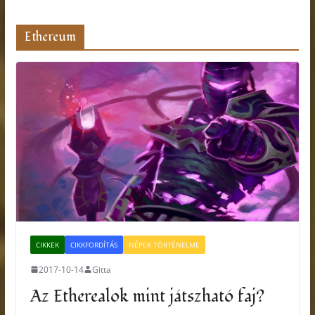
Ethereum
CIKKEK
CIKKFORDÍTÁS
NÉPEK TÖRTÉNELME
2017-10-14
Gitta
Az Etherealok mint játszható faj?