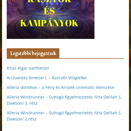
Legutóbbi bejegyzések
Khaz Algar earthenjei
Archaedas lemezei I. – Azeroth Világlelke
Alleria döntései – a Fény és Árnyék cinematic elemzése
Alleria Windrunner – Suttogó figyelmeztetés /írta Delilah S.
Dawson/ 3. rész
Alleria Windrunner – Suttogó figyelmeztetés /írta Delilah S.
Dawson/ 2.rész