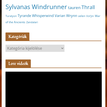
Sylvanas Windrunner
Thrall
tauren
Varian Wrynn
Tyrande Whisperwind
velen
War
Turalyon
Vol'jin
of the Ancients
Zandalari
Kategóriák
K
a
t
Lore videók
e
g
V
ó
i
r
d
i
e
á
ó
k
l