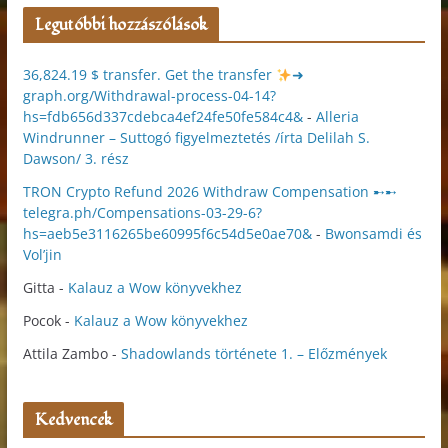
Legutóbbi hozzászólások
36,824.19 $ transfer. Get the transfer
➜
graph.org/Withdrawal-process-04-14?
hs=fdb656d337cdebca4ef24fe50fe584c4&
-
Alleria
Windrunner – Suttogó figyelmeztetés /írta Delilah S.
Dawson/ 3. rész
TRON Crypto Refund 2026 Withdraw Compensation ➸➸
telegra.ph/Compensations-03-29-6?
hs=aeb5e3116265be60995f6c54d5e0ae70&
-
Bwonsamdi és
Vol’jin
Gitta
-
Kalauz a Wow könyvekhez
Pocok
-
Kalauz a Wow könyvekhez
Attila Zambo
-
Shadowlands története 1. – Előzmények
Kedvencek