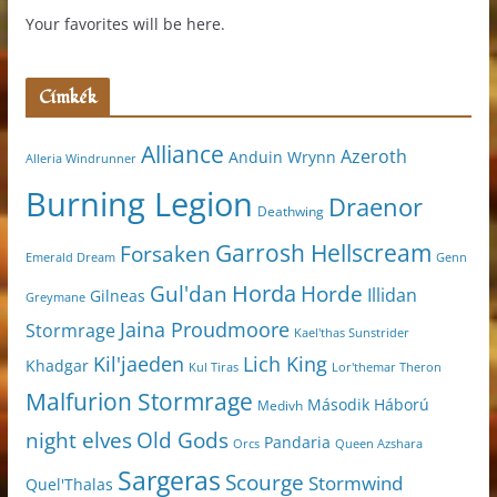
Your favorites will be here.
Címkék
Alliance
Azeroth
Anduin Wrynn
Alleria Windrunner
Burning Legion
Draenor
Deathwing
Garrosh Hellscream
Forsaken
Genn
Emerald Dream
Horda
Horde
Gul'dan
Illidan
Gilneas
Greymane
Jaina Proudmoore
Stormrage
Kael'thas Sunstrider
Kil'jaeden
Lich King
Khadgar
Kul Tiras
Lor'themar Theron
Malfurion Stormrage
Második Háború
Medivh
night elves
Old Gods
Pandaria
Orcs
Queen Azshara
Sargeras
Scourge
Stormwind
Quel'Thalas