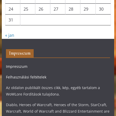
24
25
26
27
28
29
30
31
« jan
Impresszum
Impresszum
Felhasználási feltételek
Az oldalon publikált összes cikk, kép, egyéb tartalom a
WoWLore Fordítások tulajdona.
Diablo, Heroes of Warcraft, Heroes of the Storm, StarCraft,
Warcraft, World of Warcraft and Blizzard Entertainment are