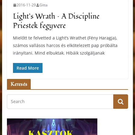
2016-11-29
Gitta
Light’s Wrath – A Discipline
Priestek fegyvere
Mielőtt te felvetted a Light’s Wrathet (Fény Haragja),
számos vallásos harcos és elkötelezett pap próbálta
irányítani. Mind elbuktak. Hibáik szolgáljanak
Read More
Keresés