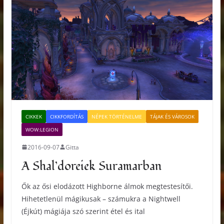
CIKKEK
CIKKFORDÍTÁS
NÉPEK TÖRTÉNELME
TÁJAK ÉS VÁROSOK
WOW:LEGION
2016-09-07
Gitta
A Shal’doreiek Suramarban
Ők az ősi elodázott Highborne álmok megtestesítői.
Hihetetlenül mágikusak – számukra a Nightwell
(Éjkút) mágiája szó szerint étel és ital