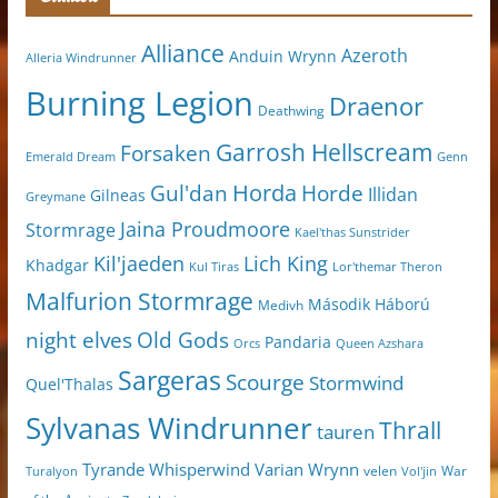
Alliance
Azeroth
Anduin Wrynn
Alleria Windrunner
Burning Legion
Draenor
Deathwing
Garrosh Hellscream
Forsaken
Genn
Emerald Dream
Horda
Horde
Gul'dan
Illidan
Gilneas
Greymane
Jaina Proudmoore
Stormrage
Kael'thas Sunstrider
Kil'jaeden
Lich King
Khadgar
Kul Tiras
Lor'themar Theron
Malfurion Stormrage
Második Háború
Medivh
night elves
Old Gods
Pandaria
Orcs
Queen Azshara
Sargeras
Scourge
Stormwind
Quel'Thalas
Sylvanas Windrunner
Thrall
tauren
Varian Wrynn
Tyrande Whisperwind
velen
War
Turalyon
Vol'jin