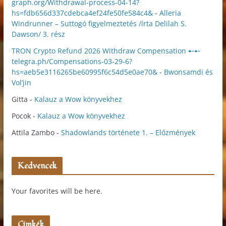
graph.org/Withdrawal-process-04-14?
hs=fdb656d337cdebca4ef24fe50fe584c4&
-
Alleria
Windrunner – Suttogó figyelmeztetés /írta Delilah S.
Dawson/ 3. rész
TRON Crypto Refund 2026 Withdraw Compensation ➸➸
telegra.ph/Compensations-03-29-6?
hs=aeb5e3116265be60995f6c54d5e0ae70&
-
Bwonsamdi és
Vol’jin
Gitta
-
Kalauz a Wow könyvekhez
Pocok
-
Kalauz a Wow könyvekhez
Attila Zambo
-
Shadowlands története 1. – Előzmények
Kedvencek
Your favorites will be here.
Címkék