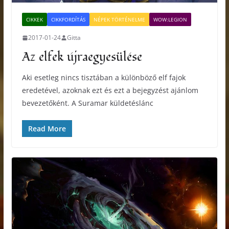
CIKKEK
CIKKFORDÍTÁS
NÉPEK TÖRTÉNELME
WOW:LEGION
2017-01-24
Gitta
Az elfek újraegyesülése
Aki esetleg nincs tisztában a különböző elf fajok
eredetével, azoknak ezt és ezt a bejegyzést ajánlom
bevezetőként. A Suramar küldetéslánc
Read More