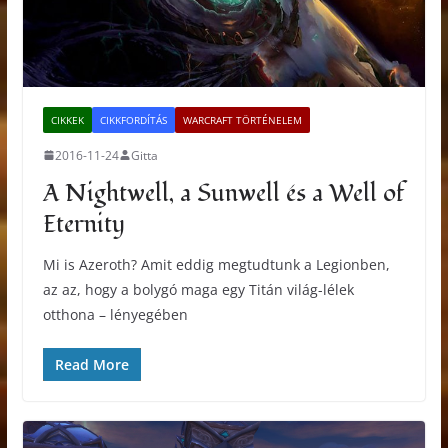
CIKKEK
CIKKFORDÍTÁS
WARCRAFT TÖRTÉNELEM
2016-11-24
Gitta
A Nightwell, a Sunwell és a Well of
Eternity
Mi is Azeroth? Amit eddig megtudtunk a Legionben,
az az, hogy a bolygó maga egy Titán világ-lélek
otthona – lényegében
Read More