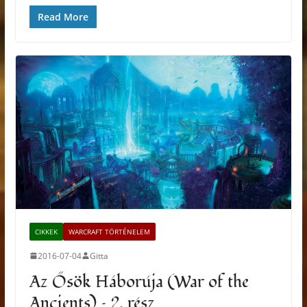
Read More
CIKKEK
WARCRAFT TÖRTÉNELEM
2016-07-04
Gitta
Az Ősök Háborúja (War of the
Ancients) – 2. rész