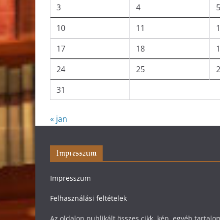
3
4
10
11
17
18
24
25
31
« jan
Impresszum
Impresszum
Felhasználási feltételek
Az oldalon publikált összes cikk, kép, egyéb tarta