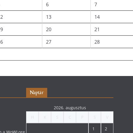
5
6
7
12
13
14
19
20
21
26
27
28
Naptár
2026. augusztus
H
K
S
C
P
S
V
1
2
lom a WoWLore