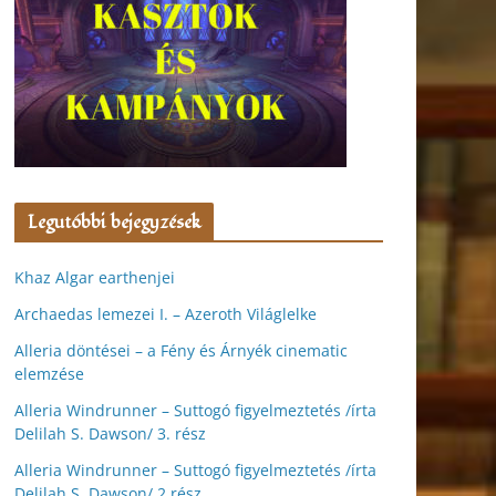
Legutóbbi bejegyzések
Khaz Algar earthenjei
Archaedas lemezei I. – Azeroth Világlelke
Alleria döntései – a Fény és Árnyék cinematic
elemzése
Alleria Windrunner – Suttogó figyelmeztetés /írta
Delilah S. Dawson/ 3. rész
Alleria Windrunner – Suttogó figyelmeztetés /írta
Delilah S. Dawson/ 2.rész