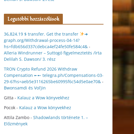
Legutóbbi hozzászólások
36,824.19 $ transfer. Get the transfer
➜
graph.org/Withdrawal-process-04-14?
hs=fdb656d337cdebca4ef24fe50fe584c4&
-
Alleria Windrunner – Suttogó figyelmeztetés /írta
Delilah S. Dawson/ 3. rész
TRON Crypto Refund 2026 Withdraw
Compensation ➸➸ telegra.ph/Compensations-03-
29-6?hs=aeb5e3116265be60995f6c54d5e0ae70&
-
Bwonsamdi és Vol’jin
Gitta
-
Kalauz a Wow könyvekhez
Pocok
-
Kalauz a Wow könyvekhez
Attila Zambo
-
Shadowlands története 1. –
Előzmények