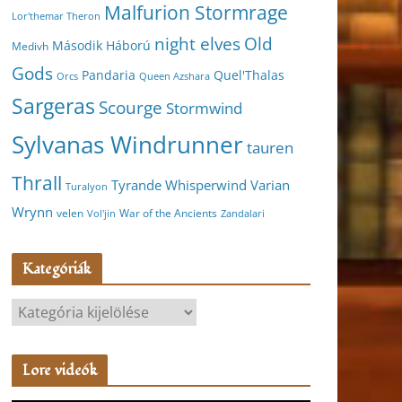
Malfurion Stormrage
Lor'themar Theron
night elves
Old
Második Háború
Medivh
Gods
Pandaria
Quel'Thalas
Orcs
Queen Azshara
Sargeras
Scourge
Stormwind
Sylvanas Windrunner
tauren
Thrall
Varian
Tyrande Whisperwind
Turalyon
Wrynn
velen
War of the Ancients
Vol'jin
Zandalari
Kategóriák
K
a
t
Lore videók
e
g