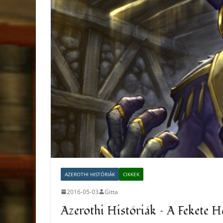
AZEROTHI HISTÓRIÁK
CIKKEK
2016-05-03
Gitta
Azerothi Históriák – A Fekete H