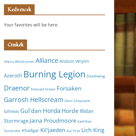
Kedvencek
Your favorites will be here.
Címkék
Alliance
Anduin Wrynn
Alleria Windrunner
Burning Legion
Azeroth
Deathwing
Draenor
Forsaken
Emerald Dream
Garrosh Hellscream
Genn Greymane
Horda
Horde
Gul'dan
Illidan
Gilneas
Jaina Proudmoore
Stormrage
Kael'thas
Kil'jaeden
Lich King
Khadgar
Kul Tiras
Sunstrider