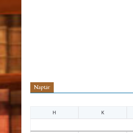
Naptár
H
K