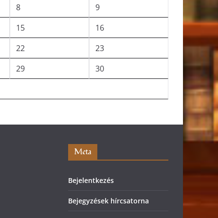
8
9
15
16
22
23
29
30
Meta
Bejelentkezés
Bejegyzések hírcsatorna