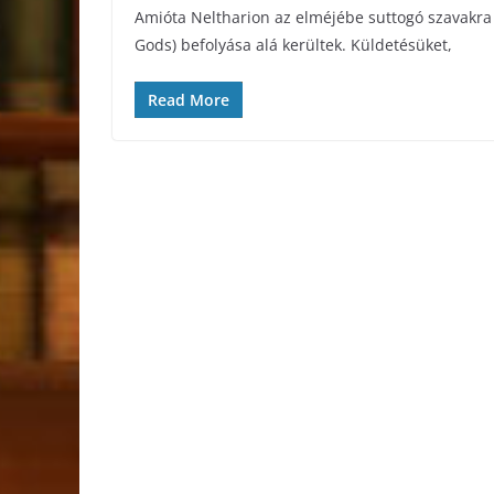
Amióta Neltharion az elméjébe suttogó szavakra k
Gods) befolyása alá kerültek. Küldetésüket,
Read More