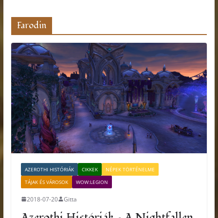
Farodin
AZEROTHI HISTÓRIÁK
CIKKEK
NÉPEK TÖRTÉNELME
TÁJAK ÉS VÁROSOK
WOW:LEGION
2018-07-20
Gitta
Azerothi Históriák – A Nightfallen