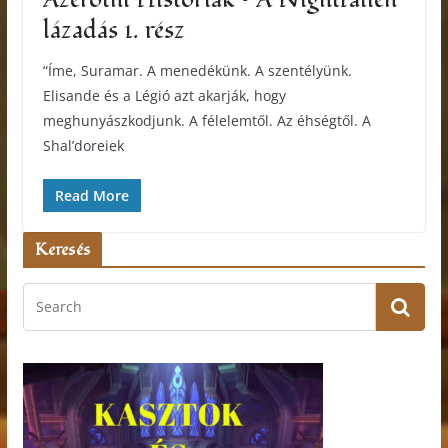
lázadás 1. rész
“Íme, Suramar. A menedékünk. A szentélyünk.
Elisande és a Légió azt akarják, hogy
meghunyászkodjunk. A félelemtől. Az éhségtől. A
Shal’doreiek
Read More
Keresés