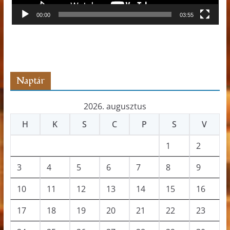
j
00:00
03:55
á
t
s
z
ó
Naptár
2026. augusztus
H
K
S
C
P
S
V
1
2
3
4
5
6
7
8
9
10
11
12
13
14
15
16
17
18
19
20
21
22
23