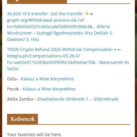
36,824.19 $ transfer. Get the transfer
➜
graph.org/Withdrawal-process-04-14?
hs=fdb656d337cdebca4ef24fe50fe584c4&
-
Alleria
Windrunner – Suttogó figyelmeztetés /írta Delilah S.
Dawson/ 3. rész
TRON Crypto Refund 2026 Withdraw Compensation ➸➸
telegra.ph/Compensations-03-29-6?
hs=aeb5e3116265be60995f6c54d5e0ae70&
-
Bwonsamdi és
Vol’jin
Gitta
-
Kalauz a Wow könyvekhez
Pocok
-
Kalauz a Wow könyvekhez
Attila Zambo
-
Shadowlands története 1. – Előzmények
Kedvencek
Your favorites will be here.