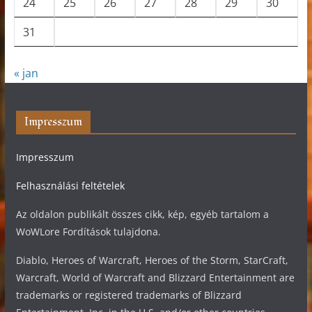
24
25
26
27
28
29
30
31
« jan
Impresszum
Impresszum
Felhasználási feltételek
Az oldalon publikált összes cikk, kép, egyéb tartalom a
WoWLore Fordítások tulajdona.
Diablo, Heroes of Warcraft, Heroes of the Storm, StarCraft,
Warcraft, World of Warcraft and Blizzard Entertainment are
trademarks or registered trademarks of Blizzard