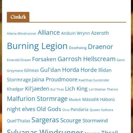
Címkék
Alliance
Azeroth
Anduin Wrynn
Alleria Windrunner
Burning Legion
Draenor
Deathwing
Garrosh Hellscream
Forsaken
Genn
Emerald Dream
Horda
Horde
Gul'dan
Illidan
Gilneas
Greymane
Jaina Proudmoore
Stormrage
Kael'thas Sunstrider
Kil'jaeden
Lich King
Khadgar
Kul Tiras
Lor'themar Theron
Malfurion Stormrage
Második Háború
Medivh
night elves
Old Gods
Pandaria
Orcs
Queen Azshara
Sargeras
Scourge
Stormwind
Quel'Thalas
Sylvanas Windrunner
Thrall