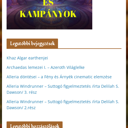
Legutóbbi bejegyzések
Khaz Algar earthenjei
Archaedas lemezei I. – Azeroth Világlelke
Alleria döntései – a Fény és Árnyék cinematic elemzése
Alleria Windrunner – Suttogó figyelmeztetés /írta Delilah S.
Dawson/ 3. rész
Alleria Windrunner – Suttogó figyelmeztetés /írta Delilah S.
Dawson/ 2.rész
Legutóbbi hozzászólások