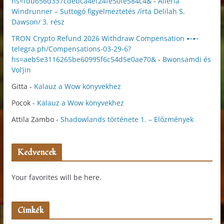
hs=fdb656d337cdebca4ef24fe50fe584c4&
-
Alleria
Windrunner – Suttogó figyelmeztetés /írta Delilah S.
Dawson/ 3. rész
TRON Crypto Refund 2026 Withdraw Compensation ➸➸
telegra.ph/Compensations-03-29-6?
hs=aeb5e3116265be60995f6c54d5e0ae70&
-
Bwonsamdi és
Vol’jin
Gitta
-
Kalauz a Wow könyvekhez
Pocok
-
Kalauz a Wow könyvekhez
Attila Zambo
-
Shadowlands története 1. – Előzmények
Kedvencek
Your favorites will be here.
Címkék