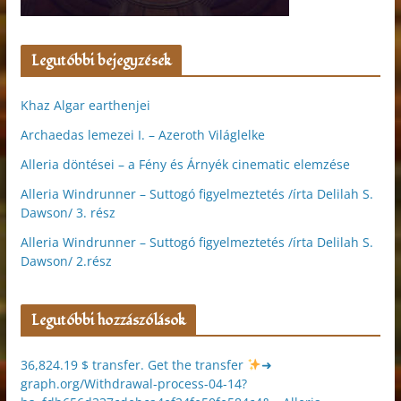
Legutóbbi bejegyzések
Khaz Algar earthenjei
Archaedas lemezei I. – Azeroth Világlelke
Alleria döntései – a Fény és Árnyék cinematic elemzése
Alleria Windrunner – Suttogó figyelmeztetés /írta Delilah S.
Dawson/ 3. rész
Alleria Windrunner – Suttogó figyelmeztetés /írta Delilah S.
Dawson/ 2.rész
Legutóbbi hozzászólások
36,824.19 $ transfer. Get the transfer
➜
graph.org/Withdrawal-process-04-14?