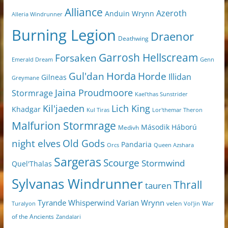
Alliance
Azeroth
Anduin Wrynn
Alleria Windrunner
Burning Legion
Draenor
Deathwing
Garrosh Hellscream
Forsaken
Genn
Emerald Dream
Horda
Horde
Gul'dan
Illidan
Gilneas
Greymane
Jaina Proudmoore
Stormrage
Kael'thas Sunstrider
Kil'jaeden
Lich King
Khadgar
Kul Tiras
Lor'themar Theron
Malfurion Stormrage
Második Háború
Medivh
night elves
Old Gods
Pandaria
Orcs
Queen Azshara
Sargeras
Scourge
Stormwind
Quel'Thalas
Sylvanas Windrunner
Thrall
tauren
Varian Wrynn
Tyrande Whisperwind
velen
War
Turalyon
Vol'jin
of the Ancients
Zandalari