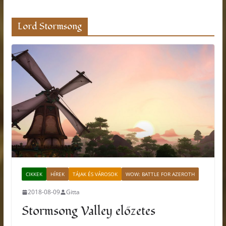
Lord Stormsong
CIKKEK
HÍREK
TÁJAK ÉS VÁROSOK
WOW: BATTLE FOR AZEROTH
2018-08-09
Gitta
Stormsong Valley előzetes