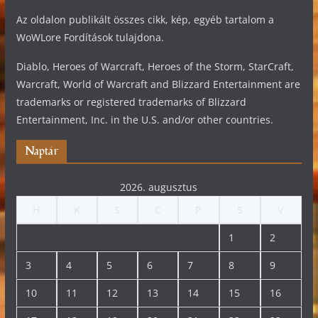
Az oldalon publikált összes cikk, kép, egyéb tartalom a
WoWLore Fordítások tulajdona.
Diablo, Heroes of Warcraft, Heroes of the Storm, StarCraft,
Warcraft, World of Warcraft and Blizzard Entertainment are
trademarks or registered trademarks of Blizzard
Entertainment, Inc. in the U.S. and/or other countries.
Naptár
2026. augusztus
H
K
S
C
P
S
V
1
2
3
4
5
6
7
8
9
10
11
12
13
14
15
16