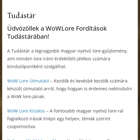
Tudástár
Üdvözöllek a WoWLore Fordítások
Tudástárában!
A Tudástár a legnagyobb magyar nyelvű lore-gyűjtemény,
ami minden lore iránt érdeklődő játékos számára
kiindulópontként szolgálhat.
WoW Lore Útmutató
– Kezdők és kevésbé kezdők számára
készült útmutató arról, hogy hogyan is érdemes nekiindulni
a WoW lore-jának.
WoW Lore Kisokos
– A fontosabb magyar nyelvű lore-ral
foglalkozó írások linkjei egy helyen, témák szerint
csoportosítva.