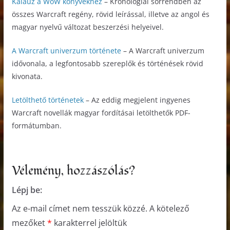
Kalauz a WoW könyvekhez
– Kronológiai sorrendben az
összes Warcraft regény, rövid leírással, illetve az angol és
magyar nyelvű változat beszerzési helyeivel.
A Warcraft univerzum története
– A Warcraft univerzum
idővonala, a legfontosabb szereplők és történések rövid
kivonata.
Letölthető történetek
– Az eddig megjelent ingyenes
Warcraft novellák magyar fordításai letölthetők PDF-
formátumban.
Vélemény, hozzászólás?
Lépj be:
Az e-mail címet nem tesszük közzé.
A kötelező
mezőket
*
karakterrel jelöltük