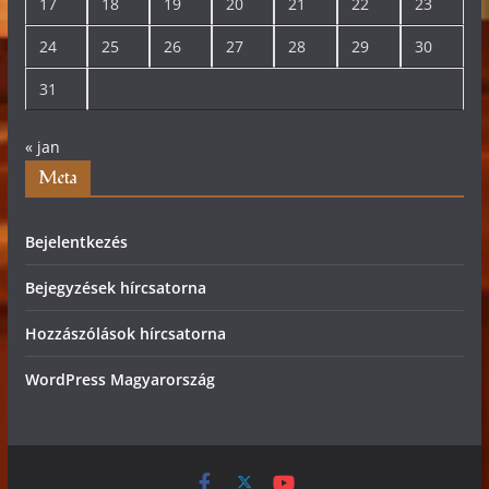
17
18
19
20
21
22
23
24
25
26
27
28
29
30
31
« jan
Meta
Bejelentkezés
Bejegyzések hírcsatorna
Hozzászólások hírcsatorna
WordPress Magyarország