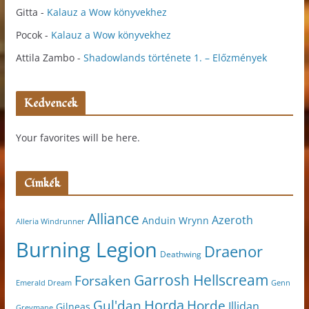
Gitta
-
Kalauz a Wow könyvekhez
Pocok
-
Kalauz a Wow könyvekhez
Attila Zambo
-
Shadowlands története 1. – Előzmények
Kedvencek
Your favorites will be here.
Címkék
Alliance
Azeroth
Anduin Wrynn
Alleria Windrunner
Burning Legion
Draenor
Deathwing
Garrosh Hellscream
Forsaken
Genn
Emerald Dream
Horda
Horde
Gul'dan
Illidan
Gilneas
Greymane