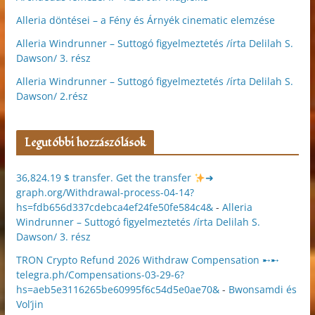
Alleria döntései – a Fény és Árnyék cinematic elemzése
Alleria Windrunner – Suttogó figyelmeztetés /írta Delilah S.
Dawson/ 3. rész
Alleria Windrunner – Suttogó figyelmeztetés /írta Delilah S.
Dawson/ 2.rész
Legutóbbi hozzászólások
36,824.19 $ transfer. Get the transfer
➜
graph.org/Withdrawal-process-04-14?
hs=fdb656d337cdebca4ef24fe50fe584c4&
-
Alleria
Windrunner – Suttogó figyelmeztetés /írta Delilah S.
Dawson/ 3. rész
TRON Crypto Refund 2026 Withdraw Compensation ➸➸
telegra.ph/Compensations-03-29-6?
hs=aeb5e3116265be60995f6c54d5e0ae70&
-
Bwonsamdi és
Vol’jin