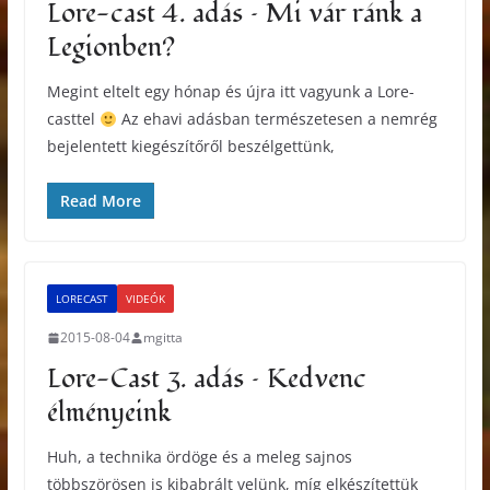
Lore-cast 4. adás – Mi vár ránk a
Legionben?
Megint eltelt egy hónap és újra itt vagyunk a Lore-
casttel
Az ehavi adásban természetesen a nemrég
bejelentett kiegészítőről beszélgettünk,
Read More
LORECAST
VIDEÓK
2015-08-04
mgitta
Lore-Cast 3. adás – Kedvenc
élményeink
Huh, a technika ördöge és a meleg sajnos
többszörösen is kibabrált velünk, míg elkészítettük