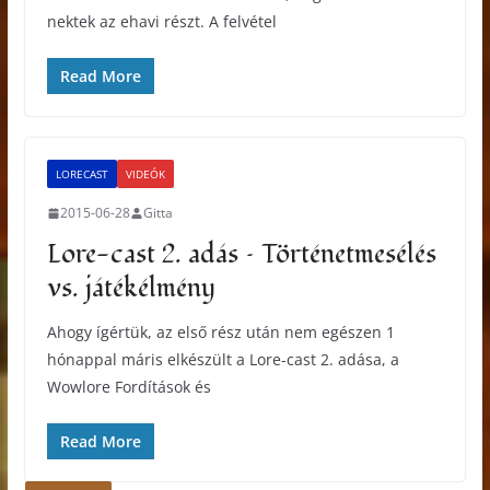
nektek az ehavi részt. A felvétel
Read More
LORECAST
VIDEÓK
2015-06-28
Gitta
Lore-cast 2. adás – Történetmesélés
vs. játékélmény
Ahogy ígértük, az első rész után nem egészen 1
hónappal máris elkészült a Lore-cast 2. adása, a
Wowlore Fordítások és
Read More