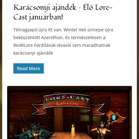
Karácsonyi ajándék – Élő Lore-
Cast januárban!
Télnagyapó újra itt van, Winter Veil ünnepe újra
beköszöntött Azerothon, és természetesen a
WoWLore Fordítások olvasói sem maradhatnak
karácsonyi ajándék
Read More