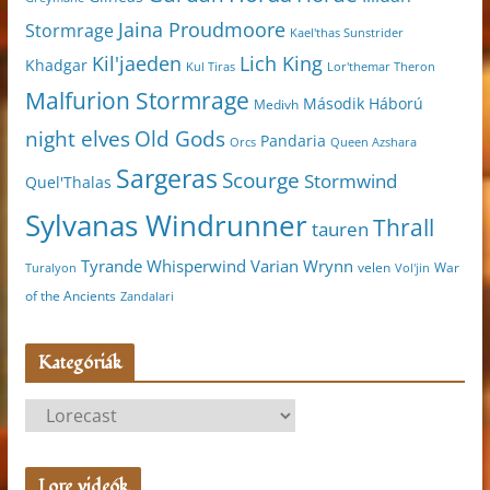
Jaina Proudmoore
Stormrage
Kael'thas Sunstrider
Kil'jaeden
Lich King
Khadgar
Kul Tiras
Lor'themar Theron
Malfurion Stormrage
Második Háború
Medivh
night elves
Old Gods
Pandaria
Orcs
Queen Azshara
Sargeras
Scourge
Stormwind
Quel'Thalas
Sylvanas Windrunner
Thrall
tauren
Varian Wrynn
Tyrande Whisperwind
velen
War
Turalyon
Vol'jin
of the Ancients
Zandalari
Kategóriák
K
a
t
Lore videók