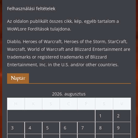
Felhasználási feltételek
Az oldalon publikált összes cikk, kép, egyéb tartalom a
WoWLore Fordítások tulajdona.
Diablo, Heroes of Warcraft, Heroes of the Storm, StarCraft,
Warcraft, World of Warcraft and Blizzard Entertainment are
trademarks or registered trademarks of Blizzard
Entertainment, Inc. in the U.S. and/or other countries.
Naptár
2026. augusztus
H
K
S
C
P
S
V
1
2
3
4
5
6
7
8
9