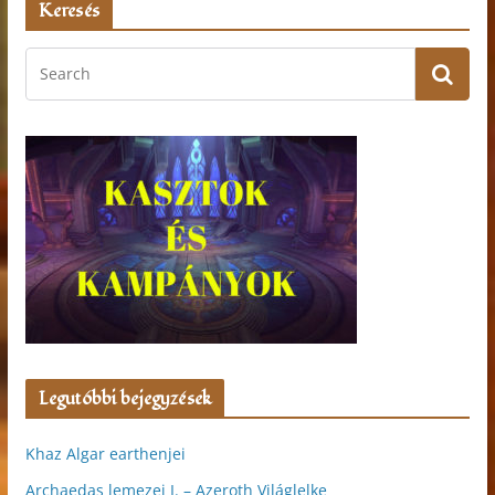
Keresés
Legutóbbi bejegyzések
Khaz Algar earthenjei
Archaedas lemezei I. – Azeroth Világlelke