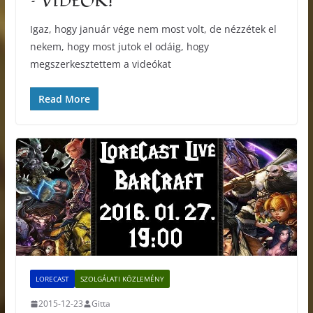
– VIDEÓK!
Igaz, hogy január vége nem most volt, de nézzétek el
nekem, hogy most jutok el odáig, hogy
megszerkesztettem a videókat
Read More
LORECAST
SZOLGÁLATI KÖZLEMÉNY
2015-12-23
Gitta