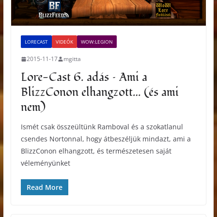
LORECAST
VIDEÓK
WOW:LEGION
2015-11-17
mgitta
Lore-Cast 6. adás – Ami a
BlizzConon elhangzott… (és ami
nem)
Ismét csak összeültünk Ramboval és a szokatlanul
csendes Nortonnal, hogy átbeszéljük mindazt, ami a
BlizzConon elhangzott, és természetesen saját
véleményünket
Read More