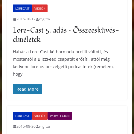
LORECAST
VIDEÓK
2015-10-12
mgitta
Lore-Cast 5. adás – Összeesküvés-
elméletek
Habár a Lore-Cast kétharmada profilt váltott, és
mostantól a BlizzFeed csapatát erősíti, attól még
kedvenc lore-os beszélgető podcastetek (remélem,
hogy
Read More
LORECAST
VIDEÓK
WOW:LEGION
2015-08-30
mgitta