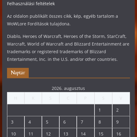
Felhasználási feltételek
Az oldalon publikált összes cikk, kép, egyéb tartalom a
WoWLore Fordítások tulajdona.
Diablo, Heroes of Warcraft, Heroes of the Storm, StarCraft,
Warcraft, World of Warcraft and Blizzard Entertainment are
trademarks or registered trademarks of Blizzard
Entertainment, Inc. in the U.S. and/or other countries.
Naptár
2026. augusztus
H
K
S
C
P
S
V
1
2
3
4
5
6
7
8
9
10
11
12
13
14
15
16