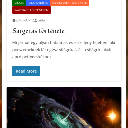
CIKKEK
CIKKFORDÍTÁS
KARAKTEREK TÖRTÉNETE
WARCRAFT TÖRTÉNELEM
2017-07-12
Gitta
Sargeras története
Mi járhat egy olyan hatalmas és erős lény fejében, aki
porszemeknek lát egész világokat, és a világok lakóit
apró pettyecskéknek
Read More