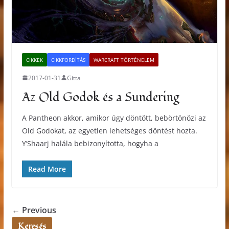
CIKKEK
CIKKFORDÍTÁS
WARCRAFT TÖRTÉNELEM
2017-01-31
Gitta
Az Old Godok és a Sundering
A Pantheon akkor, amikor úgy döntött, bebörtönözi az
Old Godokat, az egyetlen lehetséges döntést hozta.
Y’Shaarj halála bebizonyította, hogyha a
Read More
← Previous
Keresés