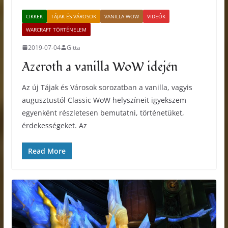
CIKKEK
TÁJAK ÉS VÁROSOK
VANILLA WOW
VIDEÓK
WARCRAFT TÖRTÉNELEM
2019-07-04
Gitta
Azeroth a vanilla WoW idején
Az új Tájak és Városok sorozatban a vanilla, vagyis
augusztustól Classic WoW helyszíneit igyekszem
egyenként részletesen bemutatni, történetüket,
érdekességeket. Az
Read More