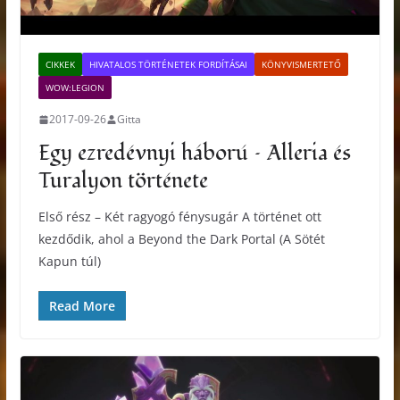
CIKKEK
HIVATALOS TÖRTÉNETEK FORDÍTÁSAI
KÖNYVISMERTETŐ
WOW:LEGION
2017-09-26
Gitta
Egy ezredévnyi háború – Alleria és
Turalyon története
Első rész – Két ragyogó fénysugár A történet ott
kezdődik, ahol a Beyond the Dark Portal (A Sötét
Kapun túl)
Read More