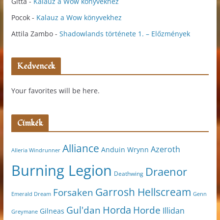
Gitta
-
Kalauz a Wow könyvekhez
Pocok
-
Kalauz a Wow könyvekhez
Attila Zambo
-
Shadowlands története 1. – Előzmények
Kedvencek
Your favorites will be here.
Címkék
Alliance
Azeroth
Anduin Wrynn
Alleria Windrunner
Burning Legion
Draenor
Deathwing
Garrosh Hellscream
Forsaken
Genn
Emerald Dream
Horda
Horde
Gul'dan
Illidan
Gilneas
Greymane