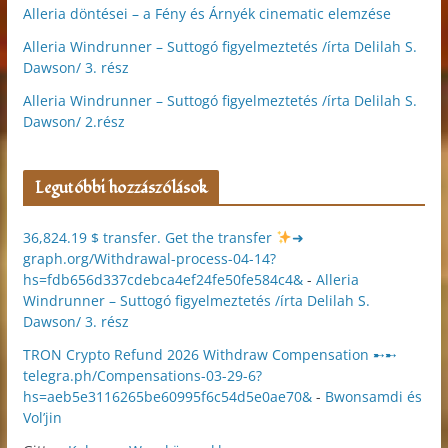
Alleria döntései – a Fény és Árnyék cinematic elemzése
Alleria Windrunner – Suttogó figyelmeztetés /írta Delilah S.
Dawson/ 3. rész
Alleria Windrunner – Suttogó figyelmeztetés /írta Delilah S.
Dawson/ 2.rész
Legutóbbi hozzászólások
36,824.19 $ transfer. Get the transfer
➜
graph.org/Withdrawal-process-04-14?
hs=fdb656d337cdebca4ef24fe50fe584c4&
-
Alleria
Windrunner – Suttogó figyelmeztetés /írta Delilah S.
Dawson/ 3. rész
TRON Crypto Refund 2026 Withdraw Compensation ➸➸
telegra.ph/Compensations-03-29-6?
hs=aeb5e3116265be60995f6c54d5e0ae70&
-
Bwonsamdi és
Vol’jin