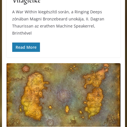
Világlelke
A War Within kiegészítő során, a Ringing Deeps
zónában Magni Bronzebeard unokája, II. Dagran
Thaurissan az erathen Machine Speakerrel,
Brinthével
Read More