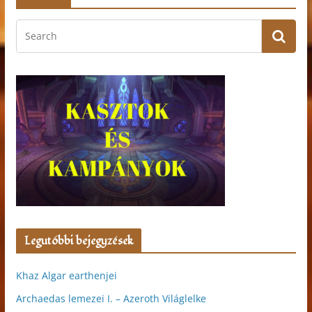
Legutóbbi bejegyzések
Khaz Algar earthenjei
Archaedas lemezei I. – Azeroth Világlelke