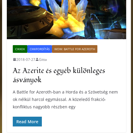
CIKKEK
CIKKFORDÍTÁS
WOW: BATTLE FOR AZEROTH
2018-07-27
Gitta
Az Azerite és egyéb különleges
ásványok
A Battle for Azeroth-ban a Horda és a Szövetség nem
ok nélkül harcol egymással. A közeledő frakció-
konfliktus nagyobb részben egy
Read More