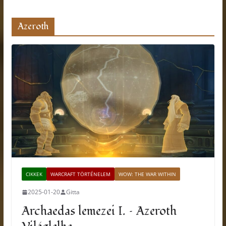
Azeroth
CIKKEK
WARCRAFT TÖRTÉNELEM
WOW: THE WAR WITHIN
2025-01-20
Gitta
Archaedas lemezei I. – Azeroth