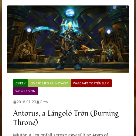
CIKKEK
ISMERD MEG AZ INSTÁKAT
WARCRAFT TÖRTÉNELEM
WOW:LEGION
2018-01-23
Gitta
Antorus, a Lángoló Trón (Burning
Throne)
Miután a Legionfall serege egyesült az Arym of