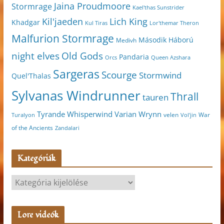
Jaina Proudmoore
Stormrage
Kael'thas Sunstrider
Kil'jaeden
Lich King
Khadgar
Kul Tiras
Lor'themar Theron
Malfurion Stormrage
Második Háború
Medivh
night elves
Old Gods
Pandaria
Orcs
Queen Azshara
Sargeras
Scourge
Stormwind
Quel'Thalas
Sylvanas Windrunner
Thrall
tauren
Varian Wrynn
Tyrande Whisperwind
velen
War
Turalyon
Vol'jin
of the Ancients
Zandalari
Kategóriák
K
a
t
Lore videók
e