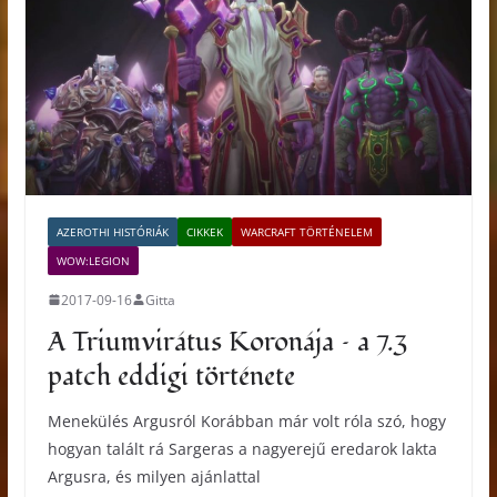
AZEROTHI HISTÓRIÁK
CIKKEK
WARCRAFT TÖRTÉNELEM
WOW:LEGION
2017-09-16
Gitta
A Triumvirátus Koronája – a 7.3
patch eddigi története
Menekülés Argusról Korábban már volt róla szó, hogy
hogyan talált rá Sargeras a nagyerejű eredarok lakta
Argusra, és milyen ajánlattal