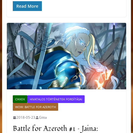
Read More
CIKKEK
HIVATALOS TÖRTÉNETEK FORDÍTÁSAI
WOW: BATTLE FOR AZEROTH
2018-05-23
Gitta
Battle for Azeroth #1 – Jaina: