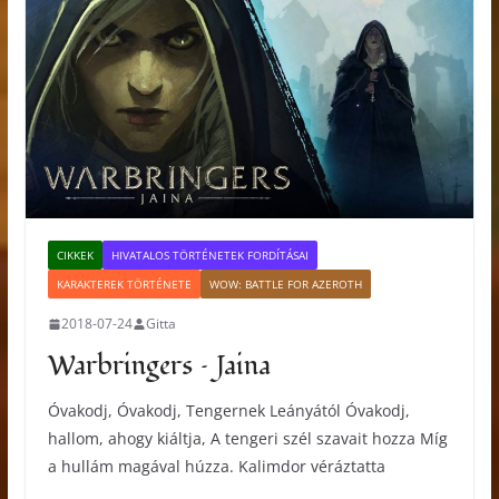
CIKKEK
HIVATALOS TÖRTÉNETEK FORDÍTÁSAI
KARAKTEREK TÖRTÉNETE
WOW: BATTLE FOR AZEROTH
2018-07-24
Gitta
Warbringers – Jaina
Óvakodj, Óvakodj, Tengernek Leányától Óvakodj,
hallom, ahogy kiáltja, A tengeri szél szavait hozza Míg
a hullám magával húzza. Kalimdor véráztatta