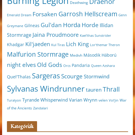
Burning Legion
Draenor
Deathwing
Garrosh Hellscream
Forsaken
Genn
Emerald Dream
Horda
Horde
Gul'dan
Illidan
Gilneas
Greymane
Jaina Proudmoore
Stormrage
Kael'thas Sunstrider
Kil'jaeden
Lich King
Khadgar
Kul Tiras
Lor'themar Theron
Malfurion Stormrage
Második Háború
Medivh
night elves
Old Gods
Pandaria
Orcs
Queen Azshara
Sargeras
Scourge
Stormwind
Quel'Thalas
Sylvanas Windrunner
Thrall
tauren
Varian Wrynn
Tyrande Whisperwind
velen
War
Turalyon
Vol'jin
of the Ancients
Zandalari
Kategóriák