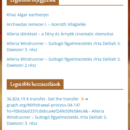
Legutóbbi bejegyzések
Khaz Algar earthenjei
Archaedas lemezei I. – Azeroth Világlelke
Alleria döntései – a Fény és Árnyék cinematic elemzése
Alleria Windrunner – Suttogó figyelmeztetés /írta Delilah S.
Dawson/ 3. rész
Alleria Windrunner – Suttogó figyelmeztetés /írta Delilah S.
Dawson/ 2.rész
Legutóbbi hozzászólások
36,824.19 $ transfer. Get the transfer
➜
graph.org/Withdrawal-process-04-14?
hs=fdb656d337cdebca4ef24fe50fe584c4&
-
Alleria
Windrunner – Suttogó figyelmeztetés /írta Delilah S.
Dawson/ 3. rész