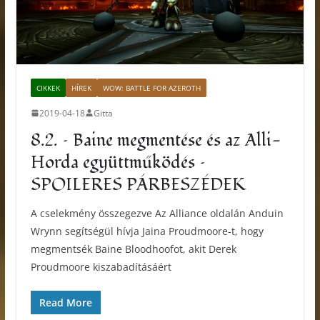
CIKKEK
HÍREK
WOW: BATTLE FOR AZEROTH
2019-04-18
Gitta
8.2. – Baine megmentése és az Alli-
Horda együttműködés –
SPOILERES PÁRBESZÉDEK
A cselekmény összegezve Az Alliance oldalán Anduin
Wrynn segítségül hívja Jaina Proudmoore-t, hogy
megmentsék Baine Bloodhoofot, akit Derek
Proudmoore kiszabadításáért
Read More