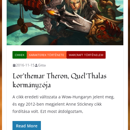
CIKKEK
KARAKTEREK TÖRTÉNETE
WARCRAFT TÖRTÉNELEM
2016-11-15
Gitta
Lor’themar Theron, Quel’Thalas
kormányzója
A cikk eredeti változata a Wow-Hungaryn jelent meg,
és egy 2012-ben megjelent Anne Stickney cikk
fordítása volt. Ezt most átdolgoztam,
Read More