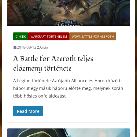
CIKKEK
WARCRAFT TÖRTÉNELEM
WOW: BATTLE FOR AZEROTH
2018-08-12
Gitta
A Battle for Azeroth teljes
előzmény története
A Legion története Az újabb Alliance és Horda közötti
háborút egy másik háború előzte meg, melynek során
több hősies önfeláldozást
Read More