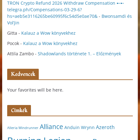
TRON Crypto Refund 2026 Withdraw Compensation ➸➸
telegra.ph/Compensations-03-29-6?
hs=aeb5e3116265be60995f6c54d5e0ae70&
-
Bwonsamdi és
Vol’jin
Gitta
-
Kalauz a Wow könyvekhez
Pocok
-
Kalauz a Wow könyvekhez
Attila Zambo
-
Shadowlands története 1. – Előzmények
Kedvencek
Your favorites will be here.
Címkék
Alliance
Azeroth
Anduin Wrynn
Alleria Windrunner