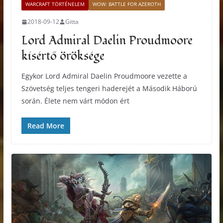
WARCRAFT TÖRTÉNELEM
WOW: BATTLE FOR AZEROTH
2018-09-12
Gitta
Lord Admiral Daelin Proudmoore
kísértő öröksége
Egykor Lord Admiral Daelin Proudmoore vezette a
Szövetség teljes tengeri haderejét a Második Háború
során. Élete nem várt módon ért
Read More