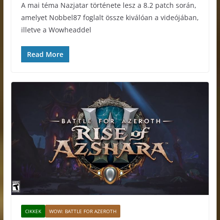
A mai téma Nazjatar története lesz a 8.2 patch során,
amelyet Nobbel87 foglalt össze kiválóan a videójában,
illetve a Wowheaddel
Read More
CIKKEK
WOW: BATTLE FOR AZEROTH