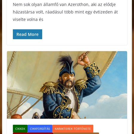
Nem sok olyan államfő van Azerothon, aki az elődje
házastársa volt, ráadásul több mint egy évtizeden át
viselte volna és
Read More
CIKKEK
CIKKFORDÍTÁS
KARAKTEREK TÖRTÉNETE