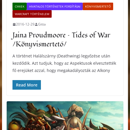
CIKKEK
HIVATALOS TÖRTÉNETEK FORDÍTÁSAI
KÖNYVISMERTETŐ
WARCRAFT TÖRTÉNELEM
2016-12-29
Gitta
Jaina Proudmoore – Tides of War
/Könyvismertető/
A történet Halálszárny (Deathwing) legyőzése után
kezdődik. Azt tudjuk, hogy az Aspektusok elvesztették
fő erejüket azzal, hogy megakadályozták az Alkony
Read More