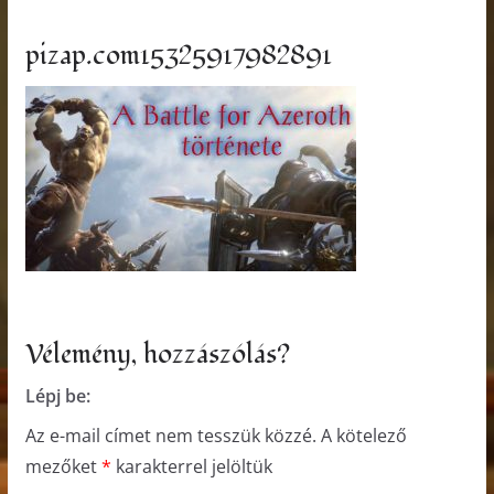
pizap.com15325917982891
Vélemény, hozzászólás?
Lépj be:
Az e-mail címet nem tesszük közzé.
A kötelező
mezőket
*
karakterrel jelöltük