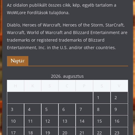
Az oldalon publikált összes cikk, kép, egyéb tartalom a
WoWLore Fordítások tulajdona.
Diablo, Heroes of Warcraft, Heroes of the Storm, StarCraft,
Warcraft, World of Warcraft and Blizzard Entertainment are
trademarks or registered trademarks of Blizzard
Entertainment, Inc. in the U.S. and/or other countries.
Naptár
2026. augusztus
H
K
S
C
P
S
V
1
2
3
4
5
6
7
8
9
10
11
12
13
14
15
16
17
18
19
20
21
22
23