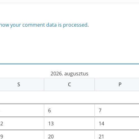
how your comment data is processed
.
2026. augusztus
S
C
P
5
6
7
12
13
14
19
20
21