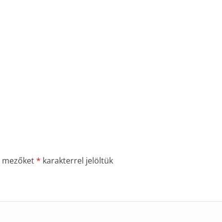
ő mezőket
*
karakterrel jelöltük