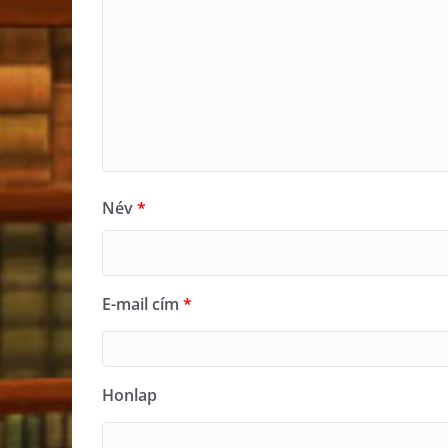
Név
*
E-mail cím
*
Honlap