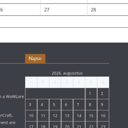
26
27
28
Naptár
2026. augusztus
H
K
S
C
P
S
V
1
2
lom a WoWLore
3
4
5
6
7
8
9
rCraft,
10
11
12
13
14
15
16
ment are
17
18
19
20
21
22
23