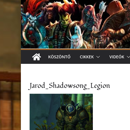
KÖSZÖNTŐ
CIKKEK
VIDEÓK
Jarod_Shadowsong_Legion