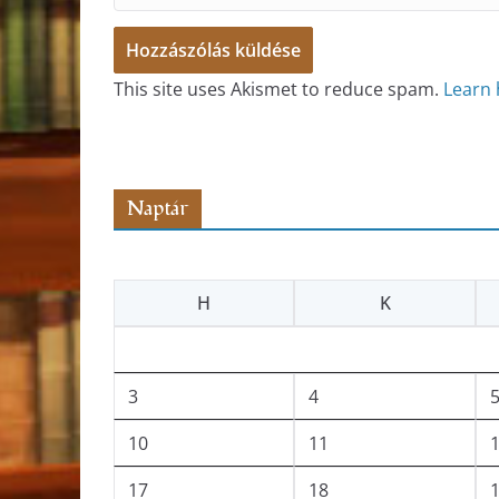
This site uses Akismet to reduce spam.
Learn 
Naptár
H
K
3
4
10
11
17
18