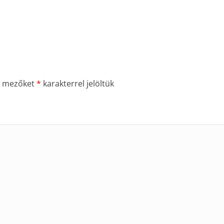
ő mezőket
*
karakterrel jelöltük