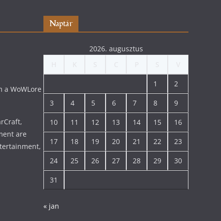
Naptár
2026. augusztus
H
K
S
C
P
S
V
1
2
lom a WoWLore
3
4
5
6
7
8
9
rCraft,
10
11
12
13
14
15
16
ment are
17
18
19
20
21
22
23
tertainment,
24
25
26
27
28
29
30
31
« jan