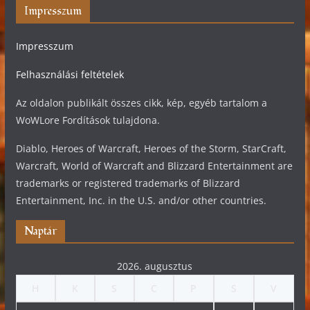
Impresszum
Impresszum
Felhasználási feltételek
Az oldalon publikált összes cikk, kép, egyéb tartalom a
WoWLore Fordítások tulajdona.
Diablo, Heroes of Warcraft, Heroes of the Storm, StarCraft,
Warcraft, World of Warcraft and Blizzard Entertainment are
trademarks or registered trademarks of Blizzard
Entertainment, Inc. in the U.S. and/or other countries.
Naptár
2026. augusztus
H
K
S
C
P
S
V