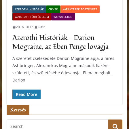
AZEROTHI HISTÓRIÁK
CIKKEK
KARAKTEREK TÖRTÉNETE
WARCRAFT TÖRTÉNELEM
WOW:LEGION
2016-10-09
Gitta
Azerothi Históriák – Darion
Mograine, az Ében Penge lovagja
A szeretet cselekedete Darion Mograine apja, a híres
Ashbringer, Alexandros Mograine második fiaként
született, és születésébe édesanyja, Elena meghalt.
Darion
Read More
Keresés