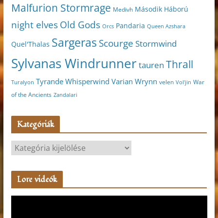
Malfurion Stormrage
Második Háború
Medivh
night elves
Old Gods
Pandaria
Orcs
Queen Azshara
Sargeras
Scourge
Stormwind
Quel'Thalas
Sylvanas Windrunner
Thrall
tauren
Varian Wrynn
Tyrande Whisperwind
velen
War
Turalyon
Vol'jin
of the Ancients
Zandalari
Kategóriák
K
a
t
Lore videók
e
g
V
ó
i