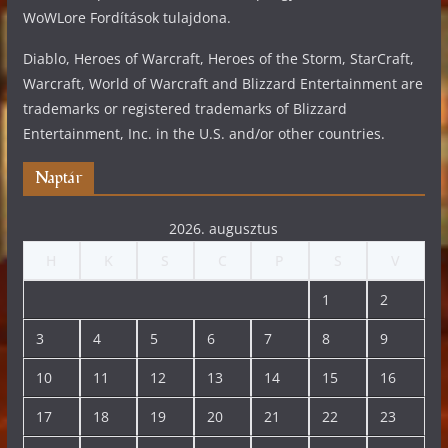
WoWLore Fordítások tulajdona.
Diablo, Heroes of Warcraft, Heroes of the Storm, StarCraft,
Warcraft, World of Warcraft and Blizzard Entertainment are
trademarks or registered trademarks of Blizzard
Entertainment, Inc. in the U.S. and/or other countries.
Naptár
2026. augusztus
H
K
S
C
P
S
V
1
2
3
4
5
6
7
8
9
10
11
12
13
14
15
16
17
18
19
20
21
22
23