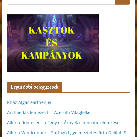
Legutóbbi bejegyzések
Khaz Algar earthenjei
Archaedas lemezei I. – Azeroth Világlelke
Alleria döntései – a Fény és Árnyék cinematic elemzése
Alleria Windrunner – Suttogó figyelmeztetés /írta Delilah S.