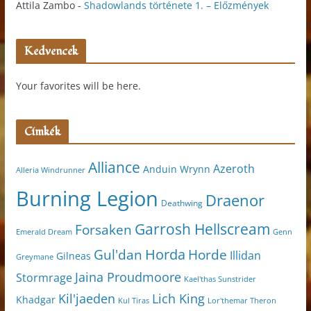
Attila Zambo
-
Shadowlands története 1. – Előzmények
Kedvencek
Your favorites will be here.
Címkék
Alliance
Azeroth
Anduin Wrynn
Alleria Windrunner
Burning Legion
Draenor
Deathwing
Garrosh Hellscream
Forsaken
Genn
Emerald Dream
Horda
Horde
Gul'dan
Illidan
Gilneas
Greymane
Jaina Proudmoore
Stormrage
Kael'thas Sunstrider
Kil'jaeden
Lich King
Khadgar
Kul Tiras
Lor'themar Theron