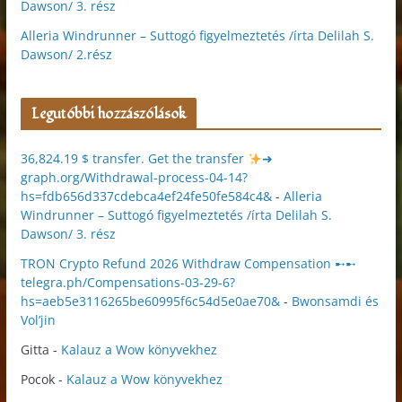
Dawson/ 3. rész
Alleria Windrunner – Suttogó figyelmeztetés /írta Delilah S.
Dawson/ 2.rész
Legutóbbi hozzászólások
36,824.19 $ transfer. Get the transfer
➜
graph.org/Withdrawal-process-04-14?
hs=fdb656d337cdebca4ef24fe50fe584c4&
-
Alleria
Windrunner – Suttogó figyelmeztetés /írta Delilah S.
Dawson/ 3. rész
TRON Crypto Refund 2026 Withdraw Compensation ➸➸
telegra.ph/Compensations-03-29-6?
hs=aeb5e3116265be60995f6c54d5e0ae70&
-
Bwonsamdi és
Vol’jin
Gitta
-
Kalauz a Wow könyvekhez
Pocok
-
Kalauz a Wow könyvekhez