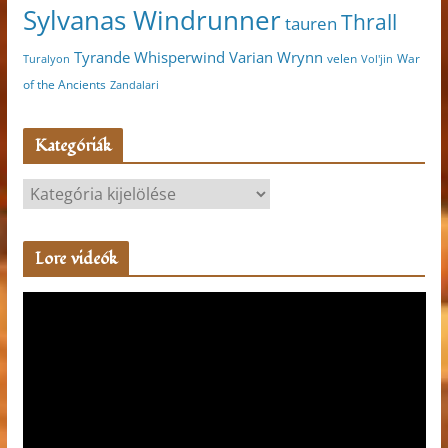
Sylvanas Windrunner
Thrall
tauren
Varian Wrynn
Tyrande Whisperwind
velen
War
Turalyon
Vol'jin
of the Ancients
Zandalari
Kategóriák
K
a
t
Lore videók
e
g
V
ó
i
r
d
i
e
á
ó
k
l