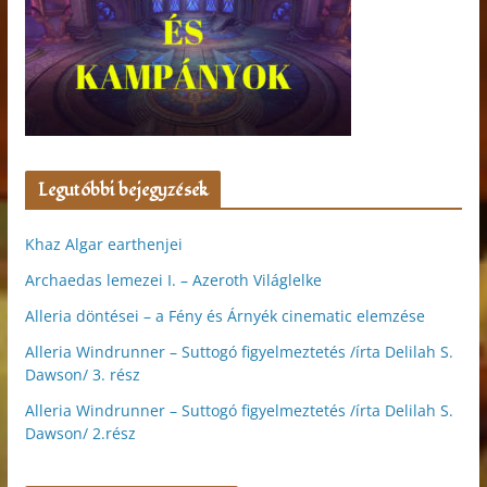
Legutóbbi bejegyzések
Khaz Algar earthenjei
Archaedas lemezei I. – Azeroth Világlelke
Alleria döntései – a Fény és Árnyék cinematic elemzése
Alleria Windrunner – Suttogó figyelmeztetés /írta Delilah S.
Dawson/ 3. rész
Alleria Windrunner – Suttogó figyelmeztetés /írta Delilah S.
Dawson/ 2.rész