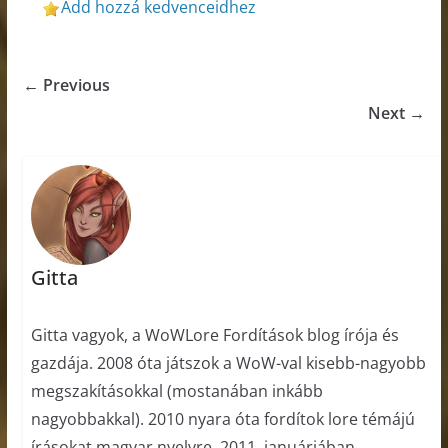
Add hozzá kedvenceidhez
← Previous
Next →
Gitta
Gitta vagyok, a WoWLore Fordítások blog írója és
gazdája. 2008 óta játszok a WoW-val kisebb-nagyobb
megszakításokkal (mostanában inkább
nagyobbakkal). 2010 nyara óta fordítok lore témájú
írásokat magyar nyelvre. 2011. januárjában