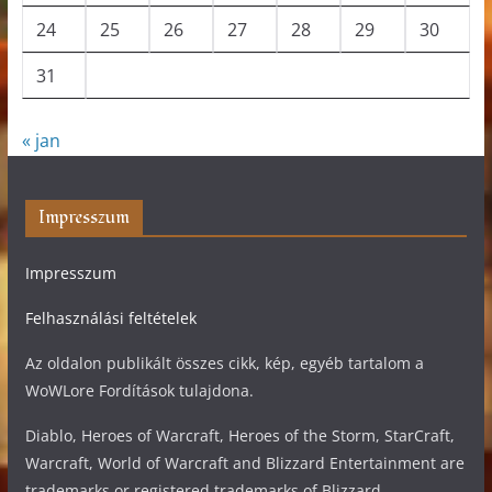
24
25
26
27
28
29
30
31
« jan
Impresszum
Impresszum
Felhasználási feltételek
Az oldalon publikált összes cikk, kép, egyéb tartalom a
WoWLore Fordítások tulajdona.
Diablo, Heroes of Warcraft, Heroes of the Storm, StarCraft,
Warcraft, World of Warcraft and Blizzard Entertainment are
trademarks or registered trademarks of Blizzard