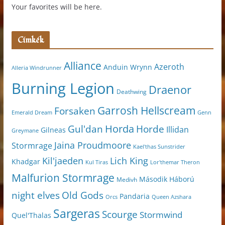
Your favorites will be here.
Címkék
Alliance
Azeroth
Anduin Wrynn
Alleria Windrunner
Burning Legion
Draenor
Deathwing
Garrosh Hellscream
Forsaken
Genn
Emerald Dream
Horda
Horde
Gul'dan
Illidan
Gilneas
Greymane
Jaina Proudmoore
Stormrage
Kael'thas Sunstrider
Kil'jaeden
Lich King
Khadgar
Kul Tiras
Lor'themar Theron
Malfurion Stormrage
Második Háború
Medivh
night elves
Old Gods
Pandaria
Orcs
Queen Azshara
Sargeras
Scourge
Stormwind
Quel'Thalas