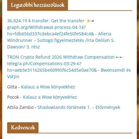
Legutóbbi hozzászólások
36,824.19 $ transfer. Get the transfer
➜
graph.org/Withdrawal-process-04-14?
hs=fdb656d337cdebca4ef24fe50fe584c4&
-
Alleria
Windrunner – Suttogó figyelmeztetés /írta Delilah S.
Dawson/ 3. rész
TRON Crypto Refund 2026 Withdraw Compensation ➸➸
telegra.ph/Compensations-03-29-6?
hs=aeb5e3116265be60995f6c54d5e0ae70&
-
Bwonsamdi és
Vol’jin
Gitta
-
Kalauz a Wow könyvekhez
Pocok
-
Kalauz a Wow könyvekhez
Attila Zambo
-
Shadowlands története 1. – Előzmények
Kedvencek