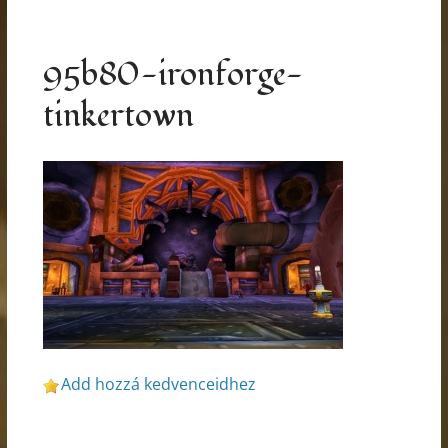
95b80-ironforge-
tinkertown
Add hozzá kedvenceidhez