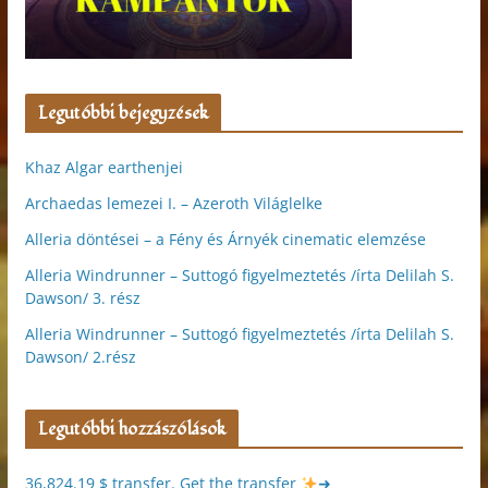
Legutóbbi bejegyzések
Khaz Algar earthenjei
Archaedas lemezei I. – Azeroth Világlelke
Alleria döntései – a Fény és Árnyék cinematic elemzése
Alleria Windrunner – Suttogó figyelmeztetés /írta Delilah S.
Dawson/ 3. rész
Alleria Windrunner – Suttogó figyelmeztetés /írta Delilah S.
Dawson/ 2.rész
Legutóbbi hozzászólások
36,824.19 $ transfer. Get the transfer
➜