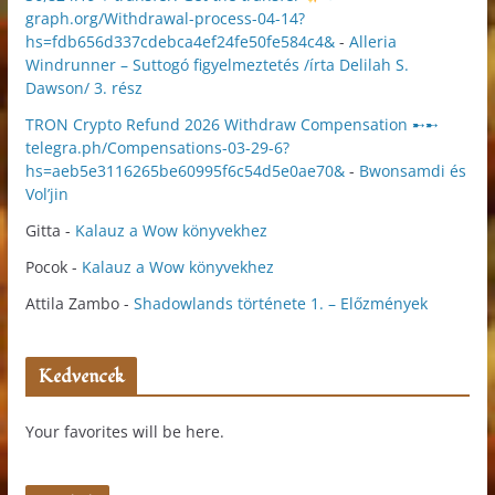
graph.org/Withdrawal-process-04-14?
hs=fdb656d337cdebca4ef24fe50fe584c4&
-
Alleria
Windrunner – Suttogó figyelmeztetés /írta Delilah S.
Dawson/ 3. rész
TRON Crypto Refund 2026 Withdraw Compensation ➸➸
telegra.ph/Compensations-03-29-6?
hs=aeb5e3116265be60995f6c54d5e0ae70&
-
Bwonsamdi és
Vol’jin
Gitta
-
Kalauz a Wow könyvekhez
Pocok
-
Kalauz a Wow könyvekhez
Attila Zambo
-
Shadowlands története 1. – Előzmények
Kedvencek
Your favorites will be here.