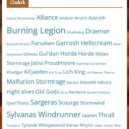
Címkék
Alliance
Azeroth
Anduin Wrynn
Alleria Windrunner
Burning Legion
Draenor
Deathwing
Garrosh Hellscream
Forsaken
Genn
Emerald Dream
Horda
Horde
Gul'dan
Illidan
Gilneas
Greymane
Jaina Proudmoore
Stormrage
Kael'thas Sunstrider
Kil'jaeden
Lich King
Khadgar
Kul Tiras
Lor'themar Theron
Malfurion Stormrage
Második Háború
Medivh
night elves
Old Gods
Pandaria
Orcs
Queen Azshara
Sargeras
Scourge
Stormwind
Quel'Thalas
Sylvanas Windrunner
Thrall
tauren
Varian Wrynn
Tyrande Whisperwind
velen
War
Turalyon
Vol'jin