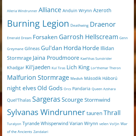
Alliance
Azeroth
Anduin Wrynn
Alleria Windrunner
Burning Legion
Draenor
Deathwing
Garrosh Hellscream
Forsaken
Genn
Emerald Dream
Horda
Horde
Gul'dan
Illidan
Gilneas
Greymane
Jaina Proudmoore
Stormrage
Kael'thas Sunstrider
Kil'jaeden
Lich King
Khadgar
Kul Tiras
Lor'themar Theron
Malfurion Stormrage
Második Háború
Medivh
night elves
Old Gods
Pandaria
Orcs
Queen Azshara
Sargeras
Scourge
Stormwind
Quel'Thalas
Sylvanas Windrunner
Thrall
tauren
Varian Wrynn
Tyrande Whisperwind
velen
War
Turalyon
Vol'jin
of the Ancients
Zandalari