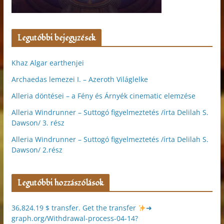
Legutóbbi bejegyzések
Khaz Algar earthenjei
Archaedas lemezei I. – Azeroth Világlelke
Alleria döntései – a Fény és Árnyék cinematic elemzése
Alleria Windrunner – Suttogó figyelmeztetés /írta Delilah S.
Dawson/ 3. rész
Alleria Windrunner – Suttogó figyelmeztetés /írta Delilah S.
Dawson/ 2.rész
Legutóbbi hozzászólások
36,824.19 $ transfer. Get the transfer
➜
graph.org/Withdrawal-process-04-14?