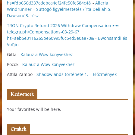
hs=fdb656d337cdebca4ef24fe50fe584c4&
-
Alleria
Windrunner – Suttogó figyelmeztetés /írta Delilah S.
Dawson/ 3. rész
TRON Crypto Refund 2026 Withdraw Compensation ➸➸
telegra.ph/Compensations-03-29-6?
hs=aeb5e3116265be60995f6c54d5e0ae70&
-
Bwonsamdi és
Vol’jin
Gitta
-
Kalauz a Wow könyvekhez
Pocok
-
Kalauz a Wow könyvekhez
Attila Zambo
-
Shadowlands története 1. – Előzmények
Kedvencek
Your favorites will be here.
Címkék