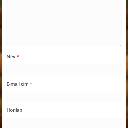
Név
*
E-mail cím
*
Honlap