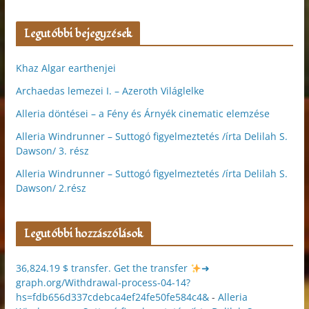
Legutóbbi bejegyzések
Khaz Algar earthenjei
Archaedas lemezei I. – Azeroth Világlelke
Alleria döntései – a Fény és Árnyék cinematic elemzése
Alleria Windrunner – Suttogó figyelmeztetés /írta Delilah S.
Dawson/ 3. rész
Alleria Windrunner – Suttogó figyelmeztetés /írta Delilah S.
Dawson/ 2.rész
Legutóbbi hozzászólások
36,824.19 $ transfer. Get the transfer
➜
graph.org/Withdrawal-process-04-14?
hs=fdb656d337cdebca4ef24fe50fe584c4&
-
Alleria