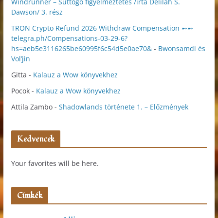
Windrunner – Suttogó figyelmeztetés /írta Delilah S.
Dawson/ 3. rész
TRON Crypto Refund 2026 Withdraw Compensation ➸➸
telegra.ph/Compensations-03-29-6?
hs=aeb5e3116265be60995f6c54d5e0ae70&
-
Bwonsamdi és
Vol’jin
Gitta
-
Kalauz a Wow könyvekhez
Pocok
-
Kalauz a Wow könyvekhez
Attila Zambo
-
Shadowlands története 1. – Előzmények
Kedvencek
Your favorites will be here.
Címkék