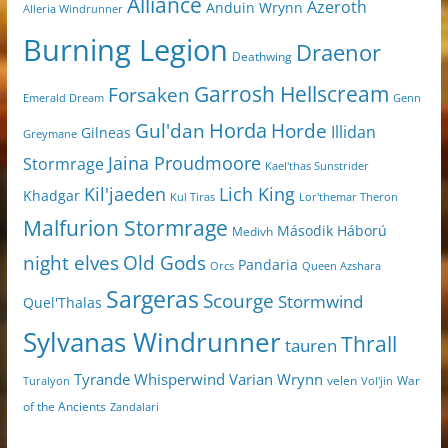
Alliance
Azeroth
Anduin Wrynn
Alleria Windrunner
Burning Legion
Draenor
Deathwing
Garrosh Hellscream
Forsaken
Genn
Emerald Dream
Horda
Horde
Gul'dan
Illidan
Gilneas
Greymane
Jaina Proudmoore
Stormrage
Kael'thas Sunstrider
Kil'jaeden
Lich King
Khadgar
Kul Tiras
Lor'themar Theron
Malfurion Stormrage
Második Háború
Medivh
night elves
Old Gods
Pandaria
Orcs
Queen Azshara
Sargeras
Scourge
Stormwind
Quel'Thalas
Sylvanas Windrunner
Thrall
tauren
Varian Wrynn
Tyrande Whisperwind
velen
War
Turalyon
Vol'jin
of the Ancients
Zandalari