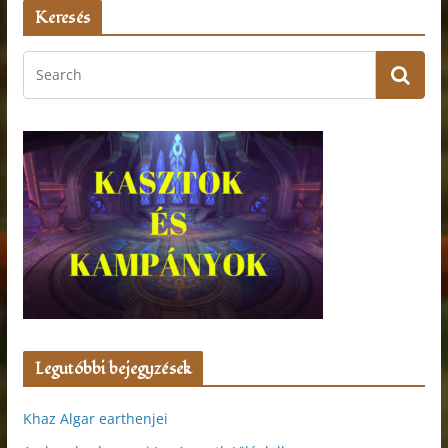
Keresés
Legutóbbi bejegyzések
Khaz Algar earthenjei