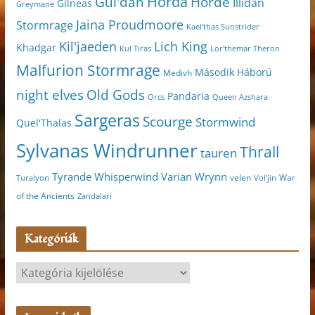
Horda
Horde
Gul'dan
Illidan
Gilneas
Greymane
Jaina Proudmoore
Stormrage
Kael'thas Sunstrider
Kil'jaeden
Lich King
Khadgar
Kul Tiras
Lor'themar Theron
Malfurion Stormrage
Második Háború
Medivh
night elves
Old Gods
Pandaria
Orcs
Queen Azshara
Sargeras
Scourge
Stormwind
Quel'Thalas
Sylvanas Windrunner
Thrall
tauren
Varian Wrynn
Tyrande Whisperwind
velen
War
Turalyon
Vol'jin
of the Ancients
Zandalari
Kategóriák
K
a
t