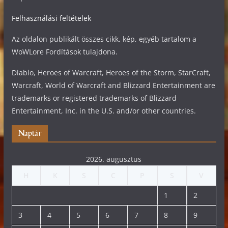
Felhasználási feltételek
Az oldalon publikált összes cikk, kép, egyéb tartalom a
WoWLore Fordítások tulajdona.
Diablo, Heroes of Warcraft, Heroes of the Storm, StarCraft,
Warcraft, World of Warcraft and Blizzard Entertainment are
trademarks or registered trademarks of Blizzard
Entertainment, Inc. in the U.S. and/or other countries.
Naptár
2026. augusztus
H
K
S
C
P
S
V
1
2
3
4
5
6
7
8
9