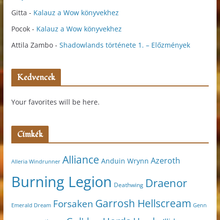
Gitta
-
Kalauz a Wow könyvekhez
Pocok
-
Kalauz a Wow könyvekhez
Attila Zambo
-
Shadowlands története 1. – Előzmények
Kedvencek
Your favorites will be here.
Címkék
Alliance
Azeroth
Anduin Wrynn
Alleria Windrunner
Burning Legion
Draenor
Deathwing
Garrosh Hellscream
Forsaken
Genn
Emerald Dream