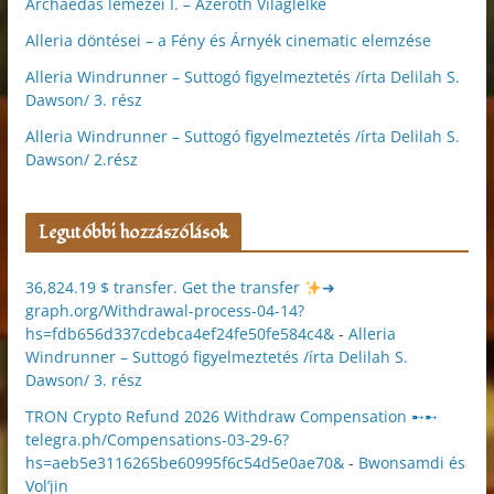
Archaedas lemezei I. – Azeroth Világlelke
Alleria döntései – a Fény és Árnyék cinematic elemzése
Alleria Windrunner – Suttogó figyelmeztetés /írta Delilah S.
Dawson/ 3. rész
Alleria Windrunner – Suttogó figyelmeztetés /írta Delilah S.
Dawson/ 2.rész
Legutóbbi hozzászólások
36,824.19 $ transfer. Get the transfer
➜
graph.org/Withdrawal-process-04-14?
hs=fdb656d337cdebca4ef24fe50fe584c4&
-
Alleria
Windrunner – Suttogó figyelmeztetés /írta Delilah S.
Dawson/ 3. rész
TRON Crypto Refund 2026 Withdraw Compensation ➸➸
telegra.ph/Compensations-03-29-6?
hs=aeb5e3116265be60995f6c54d5e0ae70&
-
Bwonsamdi és
Vol’jin