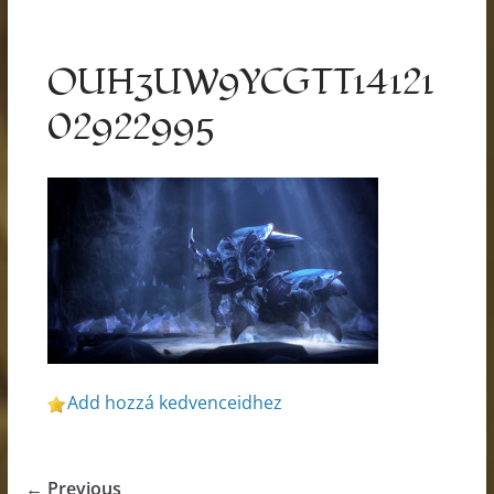
OUH3UW9YCGTT14121
02922995
Add hozzá kedvenceidhez
← Previous