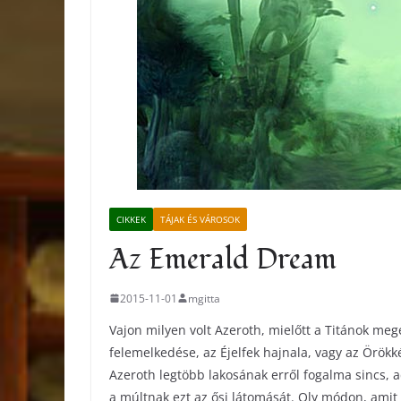
CIKKEK
TÁJAK ÉS VÁROSOK
Az Emerald Dream
2015-11-01
mgitta
Vajon milyen volt Azeroth, mielőtt a Titánok meg
felemelkedése, az Éjelfek hajnala, vagy az Örökké
Azeroth legtöbb lakosának erről fogalma sincs, 
a múltnak ezt az ősi látomását. Oly módon, amit