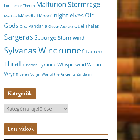
Malfurion Stormrage
Lor'themar Theron
night elves
Old
Második Háború
Medivh
Gods
Pandaria
Quel'Thalas
Orcs
Queen Azshara
Sargeras
Scourge
Stormwind
Sylvanas Windrunner
tauren
Thrall
Varian
Tyrande Whisperwind
Turalyon
Wrynn
velen
War of the Ancients
Vol'jin
Zandalari
Kategóriák
K
a
t
Lore videók
e
g