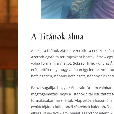
A Titánok álma
Amikor a titánok először Azeroth-ra érkeztek, é
Azeroth egyfajta tervrajzaként hozták létre – egy
volna formálni a világot. Sokszor hívjuk úgy az 
erősítették meg, hogy valóban így lenne. Amit t
befejezetlen, néhány befejezett, néhány elérhe
Ez azt sugallja, hogy az Emerald Dream valóban 
megfogalmazás, hogy a Titánok által lefuttatott t
formálásakor használtak. Alapvetően hasonló lehe
evolúciójának különböző részeinek különböző verzi
elkészült verziót – ami magát Azerothot jelenti –