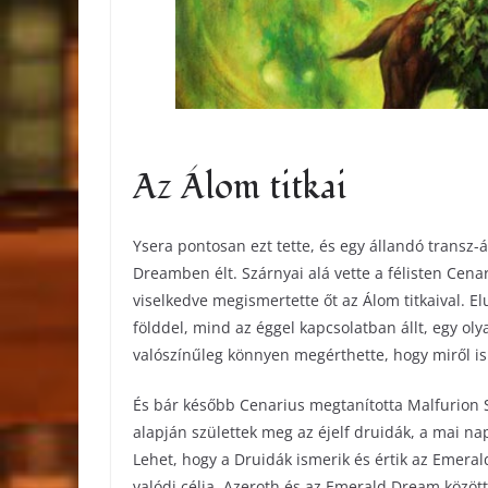
Az Álom titkai
Ysera pontosan ezt tette, és egy állandó transz-á
Dreamben élt. Szárnyai alá vette a félisten Cen
viselkedve megismertette őt az Álom titkaival. E
földdel, mind az éggel kapcsolatban állt, egy ol
valószínűleg könnyen megérthette, hogy miről i
És bár később Cenarius megtanította Malfurion 
alapján születtek meg az éjelf druidák, a mai nap
Lehet, hogy a Druidák ismerik és értik az Emeral
valódi célja. Azeroth és az Emerald Dream között