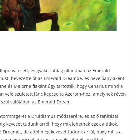
llapotva esett, és gyakorlatilag állandóan az Emerald
ariust, bevezette őt az Emerald Dreambe, és nevelőanyjaként
lune és Malorne fiaként úgy tartották, hogy Cenarius mind a
yan vele született lánc kapcsolta Azeroth-hoz, amelynek révén
s szól valójában az Emerald Dream.
Stormrage-et a Druidizmus módszerére, és az ő tanításai
ig keveset tudunk arról, hogy mik lehetnek ezek a titkok.
d Dreamet, de attól még keveset tudunk arról, hogy mi is a
 van egy kapcsolati lánc, aminek valamilyen okból