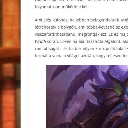
folyamatosan működnie kell.
Ami elég különös, ha jobban belegondolunk. Miért
létrehoztak a bolygón, ami többé-kevésbé az egé
visszafordíthatatlanul megrontják azt. És ez m
Wrath
során. Loken halála riasztotta Algalont, ak
romlottságát – és ha bármilyen korrupciót talált v
formálta volna a világot azután, hogy teljesen le