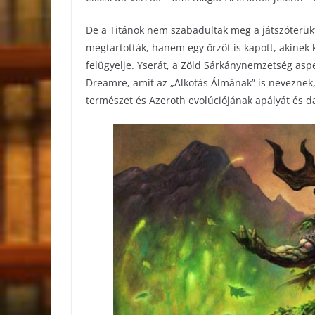
De a Titánok nem szabadultak meg a játszóterükt
megtartották, hanem egy őrzőt is kapott, akinek 
felügyelje. Yserát, a Zöld Sárkánynemzetség asp
Dreamre, amit az „Alkotás Álmának” is neveznek
természet és Azeroth evolúciójának apályát és d