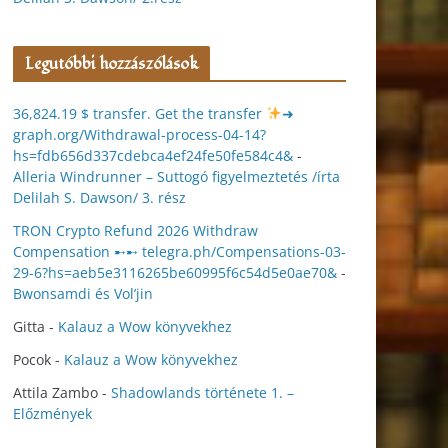
Legutóbbi hozzászólások
36,824.19 $ transfer. Get the transfer
➜
graph.org/Withdrawal-process-04-14?
hs=fdb656d337cdebca4ef24fe50fe584c4&
-
Alleria Windrunner – Suttogó figyelmeztetés /írta
Delilah S. Dawson/ 3. rész
TRON Crypto Refund 2026 Withdraw
Compensation ➸➸ telegra.ph/Compensations-03-
29-6?hs=aeb5e3116265be60995f6c54d5e0ae70&
-
Bwonsamdi és Vol’jin
Gitta
-
Kalauz a Wow könyvekhez
Pocok
-
Kalauz a Wow könyvekhez
Attila Zambo
-
Shadowlands története 1. –
Előzmények