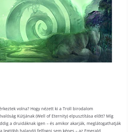
érkeztek volna? Hogy nézett ki a Troll birodalom
valóság Kútjának (Well of Eternity) elpusztítása előtt? Míg
addig a druidáknak igen – és amikor akarják, meglátogathatják
 a legtöbb halandó felfogni sem képes – az Emerald