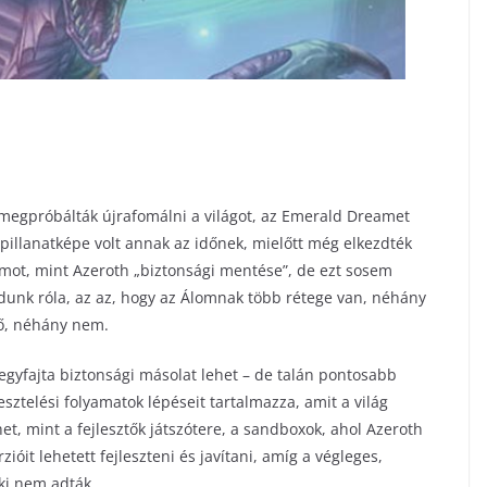
s megpróbálták újrafomálni a világot, az Emerald Dreamet
 pillanatképe volt annak az időnek, mielőtt még elkezdték
Álmot, mint Azeroth „biztonsági mentése”, de ezt sosem
udunk róla, az az, hogy az Álomnak több rétege van, néhány
tő, néhány nem.
egyfajta biztonsági másolat lehet – de talán pontosabb
esztelési folyamatok lépéseit tartalmazza, amit a világ
t, mint a fejlesztők játszótere, a sandboxok, ahol Azeroth
óit lehetett fejleszteni és javítani, amíg a végleges,
 ki nem adták.