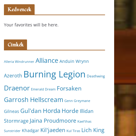
Kedvencek
Your favorites will be here.
Címkék
Alliance
Anduin Wrynn
Alleria Windrunner
Burning Legion
Azeroth
Deathwing
Draenor
Forsaken
Emerald Dream
Garrosh Hellscream
Genn Greymane
Horda
Horde
Gul'dan
Illidan
Gilneas
Jaina Proudmoore
Stormrage
Kael'thas
Kil'jaeden
Lich King
Khadgar
Kul Tiras
Sunstrider