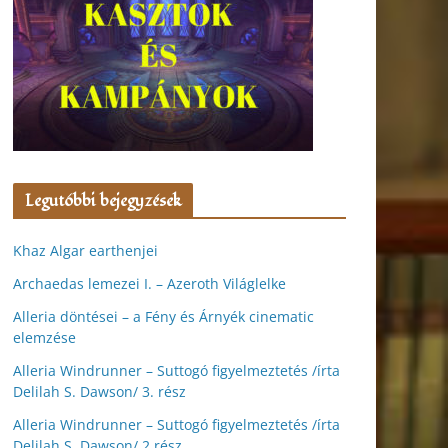
Legutóbbi bejegyzések
Khaz Algar earthenjei
Archaedas lemezei I. – Azeroth Világlelke
Alleria döntései – a Fény és Árnyék cinematic
elemzése
Alleria Windrunner – Suttogó figyelmeztetés /írta
Delilah S. Dawson/ 3. rész
Alleria Windrunner – Suttogó figyelmeztetés /írta
Delilah S. Dawson/ 2.rész