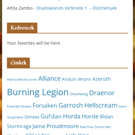
Attila Zambo
-
Shadowlands története 1. – Előzmények
Kedvencek
Your favorites will be here.
Címkék
Alliance
Azeroth
Anduin Wrynn
Alleria Windrunner
Burning Legion
Draenor
Deathwing
Garrosh Hellscream
Forsaken
Genn
Emerald Dream
Horda
Horde
Gul'dan
Illidan
Gilneas
Greymane
Jaina Proudmoore
Stormrage
Kael'thas Sunstrider