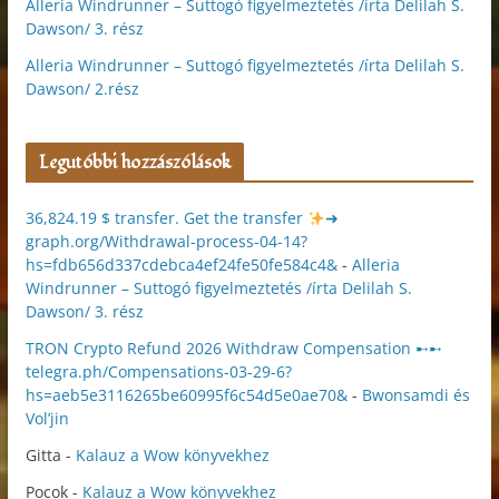
Alleria Windrunner – Suttogó figyelmeztetés /írta Delilah S.
Dawson/ 3. rész
Alleria Windrunner – Suttogó figyelmeztetés /írta Delilah S.
Dawson/ 2.rész
Legutóbbi hozzászólások
36,824.19 $ transfer. Get the transfer
➜
graph.org/Withdrawal-process-04-14?
hs=fdb656d337cdebca4ef24fe50fe584c4&
-
Alleria
Windrunner – Suttogó figyelmeztetés /írta Delilah S.
Dawson/ 3. rész
TRON Crypto Refund 2026 Withdraw Compensation ➸➸
telegra.ph/Compensations-03-29-6?
hs=aeb5e3116265be60995f6c54d5e0ae70&
-
Bwonsamdi és
Vol’jin
Gitta
-
Kalauz a Wow könyvekhez
Pocok
-
Kalauz a Wow könyvekhez