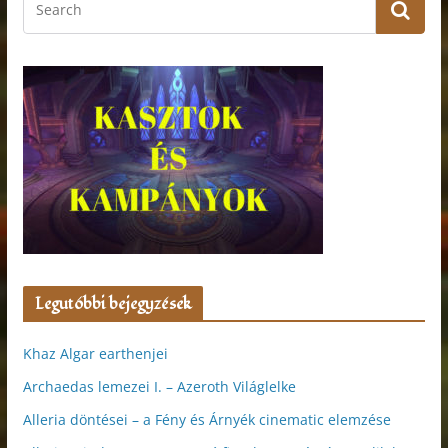
Legutóbbi bejegyzések
Khaz Algar earthenjei
Archaedas lemezei I. – Azeroth Világlelke
Alleria döntései – a Fény és Árnyék cinematic elemzése