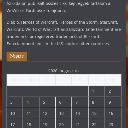
Az oldalon publikált összes cikk, kép, egyéb tartalom a
WoWLore Fordítások tulajdona.
Diablo, Heroes of Warcraft, Heroes of the Storm, StarCraft,
Warcraft, World of Warcraft and Blizzard Entertainment are
trademarks or registered trademarks of Blizzard
Entertainment, Inc. in the U.S. and/or other countries.
Naptár
2026. augusztus
H
K
S
C
P
S
V
1
2
3
4
5
6
7
8
9
10
11
12
13
14
15
16
17
18
19
20
21
22
23