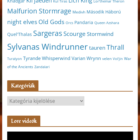
Kil'jaeden
Lich King
Khadgar
Kul Tiras
Lor'themar Theron
Malfurion Stormrage
Második Háború
Medivh
night elves
Old Gods
Pandaria
Orcs
Queen Azshara
Sargeras
Scourge
Stormwind
Quel'Thalas
Sylvanas Windrunner
Thrall
tauren
Varian Wrynn
Tyrande Whisperwind
velen
War
Turalyon
Vol'jin
of the Ancients
Zandalari
Kategóriák
K
a
t
Lore videók
e
g
V
ó