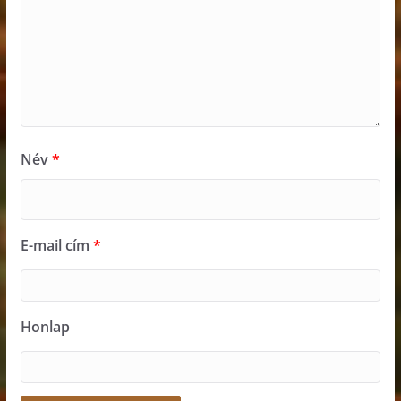
Név
*
E-mail cím
*
Honlap