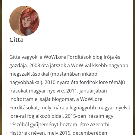
Gitta
Gitta vagyok, a WoWLore Fordítások blog írója és
gazdája. 2008 óta játszok a WoW-val kisebb-nagyobb
megszakításokkal (mostanában inkább
nagyobbakkal). 2010 nyara óta fordítok lore témájú
írásokat magyar nyelvre. 2011. januárjában
indítottam el saját blogomat, a WoWLore
Fordításokat, mely mára a legnagyobb magyar nyelvű
lore-ral foglalkozó oldal. 2015-ben írásaim egy
részéből gyűjteményt hoztam létre Azerothi
Históriák néven, mely 2016. decemberében