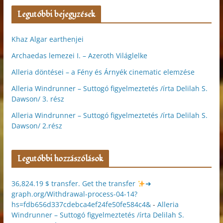
Legutóbbi bejegyzések
Khaz Algar earthenjei
Archaedas lemezei I. – Azeroth Világlelke
Alleria döntései – a Fény és Árnyék cinematic elemzése
Alleria Windrunner – Suttogó figyelmeztetés /írta Delilah S.
Dawson/ 3. rész
Alleria Windrunner – Suttogó figyelmeztetés /írta Delilah S.
Dawson/ 2.rész
Legutóbbi hozzászólások
36,824.19 $ transfer. Get the transfer
➜
graph.org/Withdrawal-process-04-14?
hs=fdb656d337cdebca4ef24fe50fe584c4&
-
Alleria
Windrunner – Suttogó figyelmeztetés /írta Delilah S.