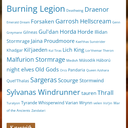
Burning Legion
Draenor
Deathwing
Garrosh Hellscream
Forsaken
Genn
Emerald Dream
Horda
Horde
Gul'dan
Illidan
Gilneas
Greymane
Jaina Proudmoore
Stormrage
Kael'thas Sunstrider
Kil'jaeden
Lich King
Khadgar
Kul Tiras
Lor'themar Theron
Malfurion Stormrage
Második Háború
Medivh
night elves
Old Gods
Pandaria
Orcs
Queen Azshara
Sargeras
Scourge
Stormwind
Quel'Thalas
Sylvanas Windrunner
Thrall
tauren
Varian Wrynn
Tyrande Whisperwind
velen
War
Turalyon
Vol'jin
of the Ancients
Zandalari