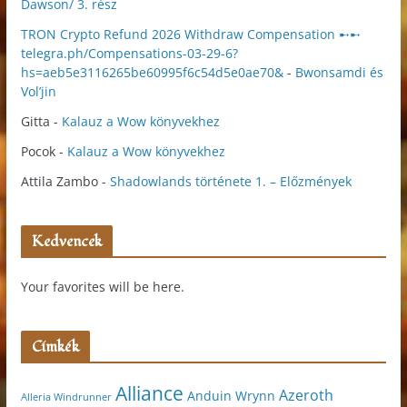
Dawson/ 3. rész
TRON Crypto Refund 2026 Withdraw Compensation ➸➸
telegra.ph/Compensations-03-29-6?
hs=aeb5e3116265be60995f6c54d5e0ae70&
-
Bwonsamdi és
Vol’jin
Gitta
-
Kalauz a Wow könyvekhez
Pocok
-
Kalauz a Wow könyvekhez
Attila Zambo
-
Shadowlands története 1. – Előzmények
Kedvencek
Your favorites will be here.
Címkék
Alliance
Azeroth
Anduin Wrynn
Alleria Windrunner