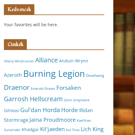
Kedvencek
Your favorites will be here.
Címkék
Alliance
Anduin Wrynn
Alleria Windrunner
Burning Legion
Azeroth
Deathwing
Draenor
Forsaken
Emerald Dream
Garrosh Hellscream
Genn Greymane
Horda
Horde
Gul'dan
Illidan
Gilneas
Jaina Proudmoore
Stormrage
Kael'thas
Kil'jaeden
Lich King
Khadgar
Kul Tiras
Sunstrider