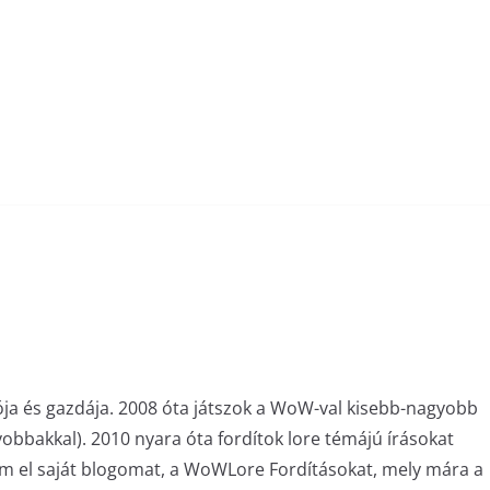
ója és gazdája. 2008 óta játszok a WoW-val kisebb-nagyobb
bakkal). 2010 nyara óta fordítok lore témájú írásokat
am el saját blogomat, a WoWLore Fordításokat, mely mára a