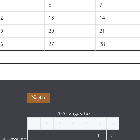
5
6
7
12
13
14
19
20
21
26
27
28
Naptár
2026. augusztus
H
K
S
C
P
S
V
1
2
lom a WoWLore