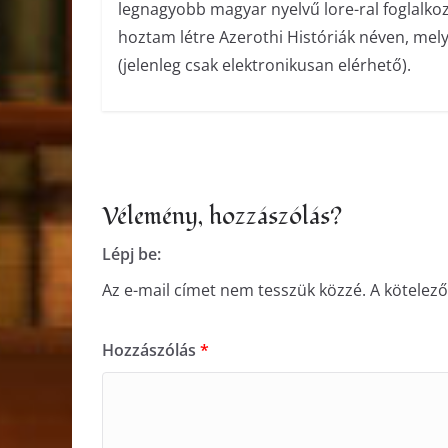
legnagyobb magyar nyelvű lore-ral foglalko
hoztam létre Azerothi Históriák néven, me
(jelenleg csak elektronikusan elérhető).
Vélemény, hozzászólás?
Lépj be:
Az e-mail címet nem tesszük közzé.
A kötelez
Hozzászólás
*