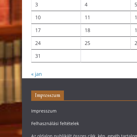
3
4
10
11
17
18
24
25
31
« jan
Impresszum
Impresszum
Felhasználási feltételek
Az oldalon publikált összes cikk, kép, egyéb tarta