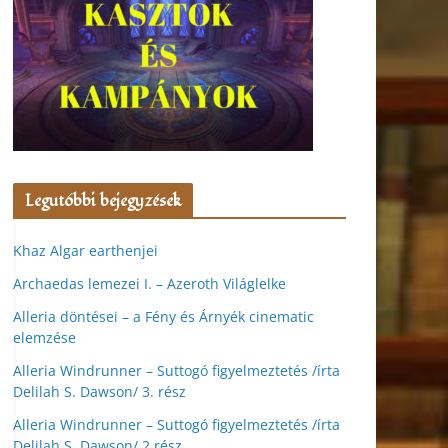
Legutóbbi bejegyzések
Khaz Algar earthenjei
Archaedas lemezei I. – Azeroth Világlelke
Alleria döntései – a Fény és Árnyék cinematic
elemzése
Alleria Windrunner – Suttogó figyelmeztetés /írta
Delilah S. Dawson/ 3. rész
Alleria Windrunner – Suttogó figyelmeztetés /írta
Delilah S. Dawson/ 2.rész