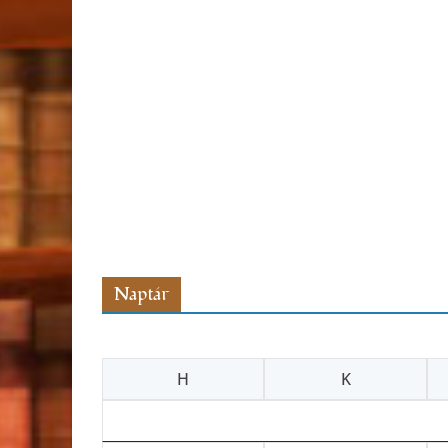
Naptár
H
K