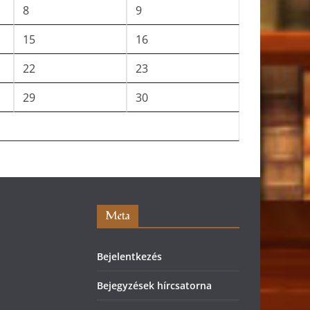
8
9
15
16
22
23
29
30
Meta
Bejelentkezés
Bejegyzések hírcsatorna