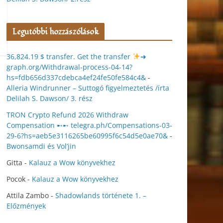
Legutóbbi hozzászólások
36,824.19 $ transfer. Get the transfer
➜
graph.org/Withdrawal-process-04-14?
hs=fdb656d337cdebca4ef24fe50fe584c4&
-
Alleria Windrunner – Suttogó figyelmeztetés /írta
Delilah S. Dawson/ 3. rész
TRON Crypto Refund 2026 Withdraw
Compensation ➸➸ telegra.ph/Compensations-03-
29-6?hs=aeb5e3116265be60995f6c54d5e0ae70&
-
Bwonsamdi és Vol’jin
Gitta
-
Kalauz a Wow könyvekhez
Pocok
-
Kalauz a Wow könyvekhez
Attila Zambo
-
Shadowlands története 1. –
Előzmények