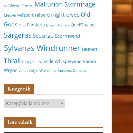
Malfurion Stormrage
Lor'themar Theron
night elves
Old
Második Háború
Medivh
Gods
Pandaria
Quel'Thalas
Orcs
Queen Azshara
Sargeras
Scourge
Stormwind
Sylvanas Windrunner
tauren
Thrall
Varian
Tyrande Whisperwind
Turalyon
Wrynn
velen
War of the Ancients
Vol'jin
Zandalari
Kategóriák
K
a
t
Lore videók
e
g