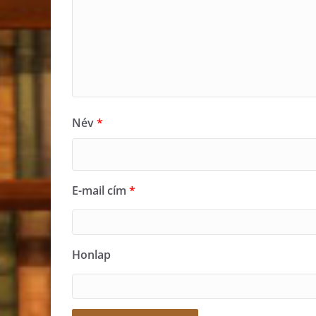
Név
*
E-mail cím
*
Honlap