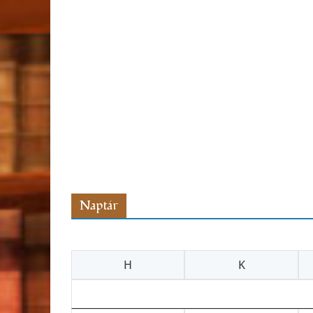
Naptár
H
K