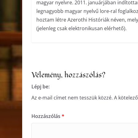
magyar nyelvre. 2011. januárjában indított
legnagyobb magyar nyelvű lore-ral foglalko
hoztam létre Azerothi Históriák néven, me
(jelenleg csak elektronikusan elérhető).
Vélemény, hozzászólás?
Lépj be:
Az e-mail címet nem tesszük közzé.
A kötelez
Hozzászólás
*