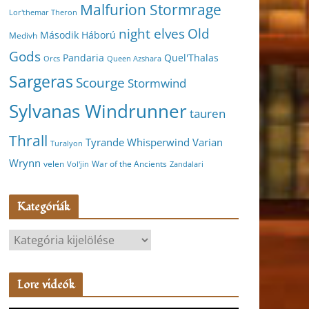
Malfurion Stormrage
Lor'themar Theron
night elves
Old
Második Háború
Medivh
Gods
Pandaria
Quel'Thalas
Orcs
Queen Azshara
Sargeras
Scourge
Stormwind
Sylvanas Windrunner
tauren
Thrall
Varian
Tyrande Whisperwind
Turalyon
Wrynn
velen
War of the Ancients
Vol'jin
Zandalari
Kategóriák
K
a
t
Lore videók
e
g