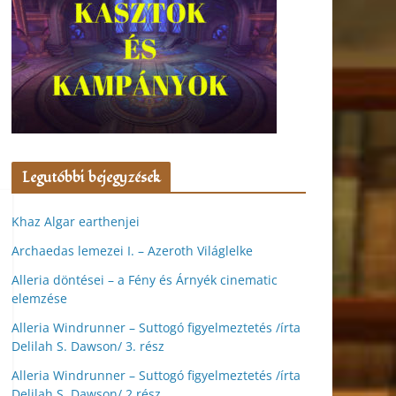
Legutóbbi bejegyzések
Khaz Algar earthenjei
Archaedas lemezei I. – Azeroth Világlelke
Alleria döntései – a Fény és Árnyék cinematic
elemzése
Alleria Windrunner – Suttogó figyelmeztetés /írta
Delilah S. Dawson/ 3. rész
Alleria Windrunner – Suttogó figyelmeztetés /írta
Delilah S. Dawson/ 2.rész