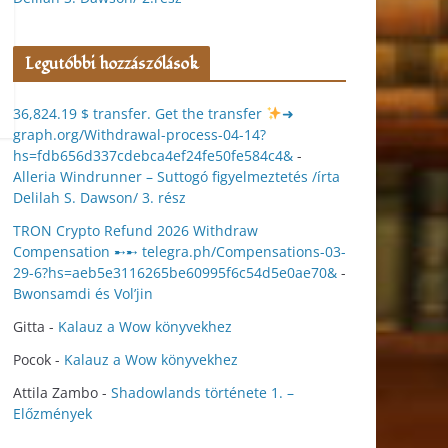
Legutóbbi hozzászólások
36,824.19 $ transfer. Get the transfer
➜
graph.org/Withdrawal-process-04-14?
hs=fdb656d337cdebca4ef24fe50fe584c4&
-
Alleria Windrunner – Suttogó figyelmeztetés /írta
Delilah S. Dawson/ 3. rész
TRON Crypto Refund 2026 Withdraw
Compensation ➸➸ telegra.ph/Compensations-03-
29-6?hs=aeb5e3116265be60995f6c54d5e0ae70&
-
Bwonsamdi és Vol’jin
Gitta
-
Kalauz a Wow könyvekhez
Pocok
-
Kalauz a Wow könyvekhez
Attila Zambo
-
Shadowlands története 1. –
Előzmények