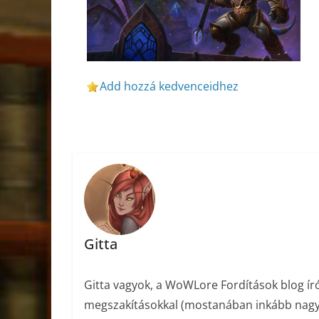
Add hozzá kedvenceidhez
Gitta
Gitta vagyok, a WoWLore Fordítások blog ír
megszakításokkal (mostanában inkább nagyob