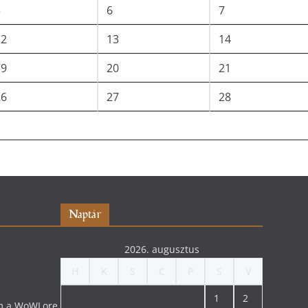
5
6
7
12
13
14
19
20
21
26
27
28
Naptár
2026. augusztus
H
K
S
C
P
S
V
1
2
lom a WoWLore