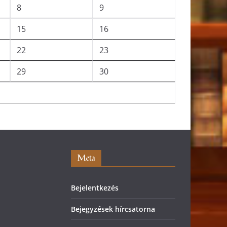
8
9
15
16
22
23
29
30
Meta
Bejelentkezés
Bejegyzések hírcsatorna