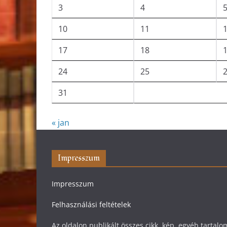
3
4
10
11
17
18
24
25
31
« jan
Impresszum
Impresszum
Felhasználási feltételek
Az oldalon publikált összes cikk, kép, egyéb tarta