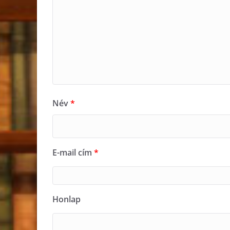
Név
*
E-mail cím
*
Honlap