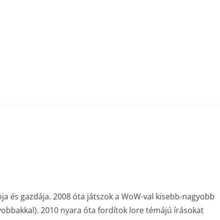
ója és gazdája. 2008 óta játszok a WoW-val kisebb-nagyobb
bakkal). 2010 nyara óta fordítok lore témájú írásokat