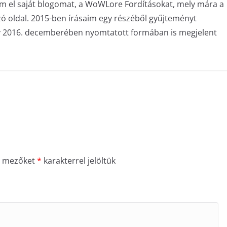
am el saját blogomat, a WoWLore Fordításokat, mely mára a
zó oldal. 2015-ben írásaim egy részéből gyűjteményt
ly 2016. decemberében nyomtatott formában is megjelent
ő mezőket
*
karakterrel jelöltük