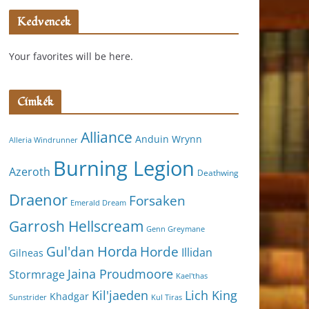
Kedvencek
Your favorites will be here.
Címkék
Alliance
Anduin Wrynn
Alleria Windrunner
Burning Legion
Azeroth
Deathwing
Draenor
Forsaken
Emerald Dream
Garrosh Hellscream
Genn Greymane
Horda
Horde
Gul'dan
Illidan
Gilneas
Jaina Proudmoore
Stormrage
Kael'thas
Kil'jaeden
Lich King
Khadgar
Kul Tiras
Sunstrider