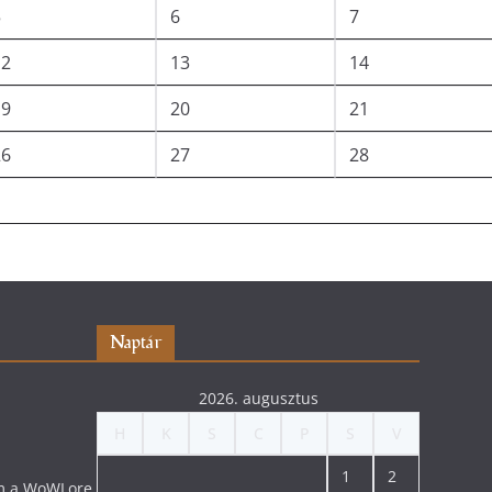
5
6
7
12
13
14
19
20
21
26
27
28
Naptár
2026. augusztus
H
K
S
C
P
S
V
1
2
lom a WoWLore