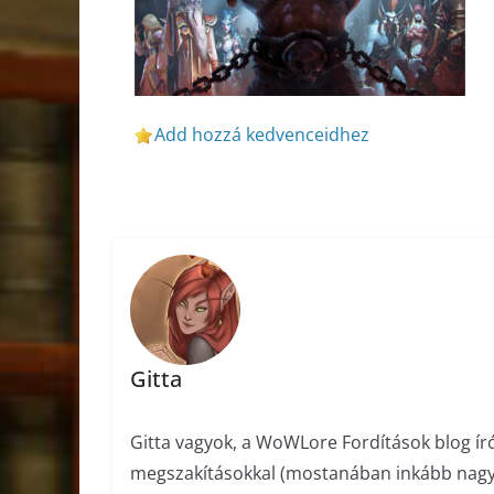
Add hozzá kedvenceidhez
Gitta
Gitta vagyok, a WoWLore Fordítások blog ír
megszakításokkal (mostanában inkább nagyob