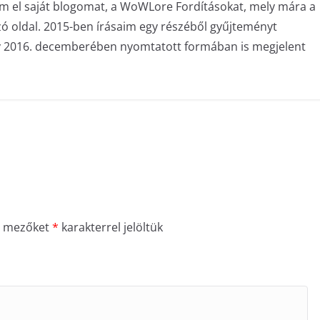
am el saját blogomat, a WoWLore Fordításokat, mely mára a
zó oldal. 2015-ben írásaim egy részéből gyűjteményt
ly 2016. decemberében nyomtatott formában is megjelent
ő mezőket
*
karakterrel jelöltük