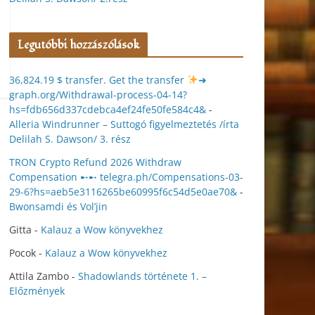
Legutóbbi hozzászólások
36,824.19 $ transfer. Get the transfer
➜
graph.org/Withdrawal-process-04-14?
hs=fdb656d337cdebca4ef24fe50fe584c4&
-
Alleria Windrunner – Suttogó figyelmeztetés /írta
Delilah S. Dawson/ 3. rész
TRON Crypto Refund 2026 Withdraw
Compensation ➸➸ telegra.ph/Compensations-03-
29-6?hs=aeb5e3116265be60995f6c54d5e0ae70&
-
Bwonsamdi és Vol’jin
Gitta
-
Kalauz a Wow könyvekhez
Pocok
-
Kalauz a Wow könyvekhez
Attila Zambo
-
Shadowlands története 1. –
Előzmények