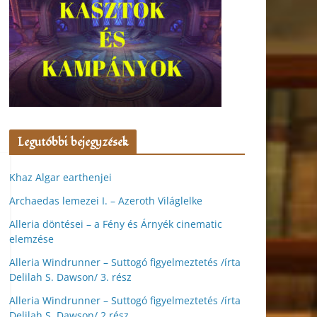
Legutóbbi bejegyzések
Khaz Algar earthenjei
Archaedas lemezei I. – Azeroth Világlelke
Alleria döntései – a Fény és Árnyék cinematic
elemzése
Alleria Windrunner – Suttogó figyelmeztetés /írta
Delilah S. Dawson/ 3. rész
Alleria Windrunner – Suttogó figyelmeztetés /írta
Delilah S. Dawson/ 2.rész