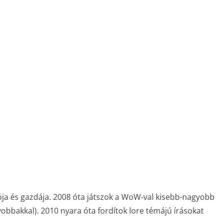
ója és gazdája. 2008 óta játszok a WoW-val kisebb-nagyobb
bakkal). 2010 nyara óta fordítok lore témájú írásokat