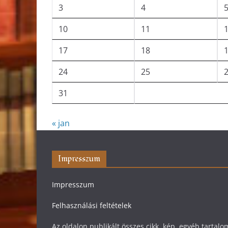
3
4
10
11
17
18
24
25
31
« jan
Impresszum
Impresszum
Felhasználási feltételek
Az oldalon publikált összes cikk, kép, egyéb tarta