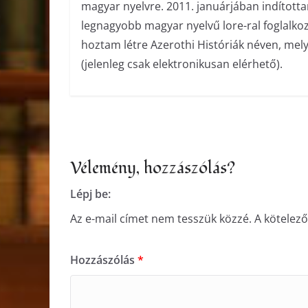
magyar nyelvre. 2011. januárjában indított
legnagyobb magyar nyelvű lore-ral foglalko
hoztam létre Azerothi Históriák néven, me
(jelenleg csak elektronikusan elérhető).
Vélemény, hozzászólás?
Lépj be:
Az e-mail címet nem tesszük közzé.
A kötelez
Hozzászólás
*