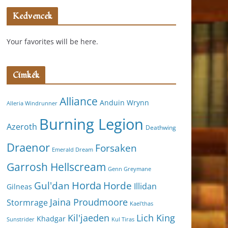
Kedvencek
Your favorites will be here.
Címkék
Alliance
Anduin Wrynn
Alleria Windrunner
Burning Legion
Azeroth
Deathwing
Draenor
Forsaken
Emerald Dream
Garrosh Hellscream
Genn Greymane
Horda
Horde
Gul'dan
Illidan
Gilneas
Jaina Proudmoore
Stormrage
Kael'thas
Kil'jaeden
Lich King
Khadgar
Kul Tiras
Sunstrider