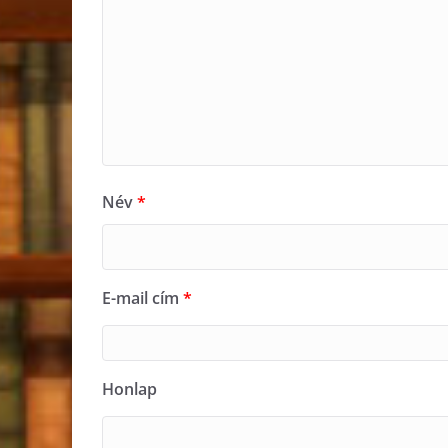
Név
*
E-mail cím
*
Honlap