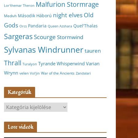
Malfurion Stormrage
Lor'themar Theron
night elves
Old
Második Háború
Medivh
Gods
Pandaria
Quel'Thalas
Orcs
Queen Azshara
Sargeras
Scourge
Stormwind
Sylvanas Windrunner
tauren
Thrall
Varian
Tyrande Whisperwind
Turalyon
Wrynn
velen
War of the Ancients
Vol'jin
Zandalari
Kategóriák
K
a
t
Lore videók
e
g