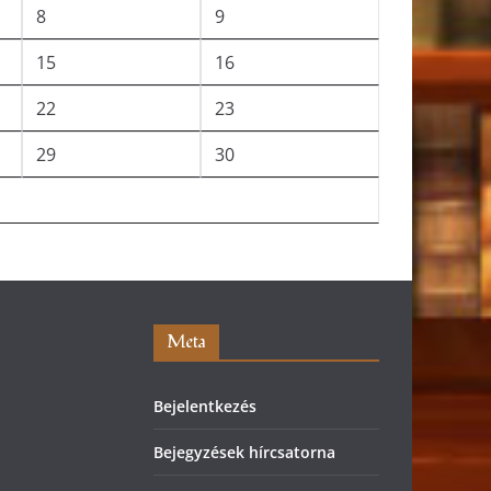
8
9
15
16
22
23
29
30
Meta
Bejelentkezés
Bejegyzések hírcsatorna