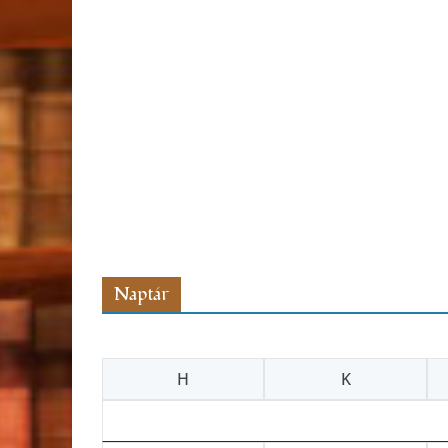
Naptár
H
K