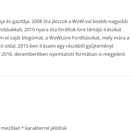
ója és gazdája. 2008 óta játszok a WoW-val kisebb-nagyobb
bakkal). 2010 nyara óta fordítok lore témájú írásokat
am el saját blogomat, a WoWLore Fordításokat, mely mára a
zó oldal. 2015-ben írásaim egy részéből gyűjteményt
ly 2016. decemberében nyomtatott formában is megjelent
ő mezőket
*
karakterrel jelöltük