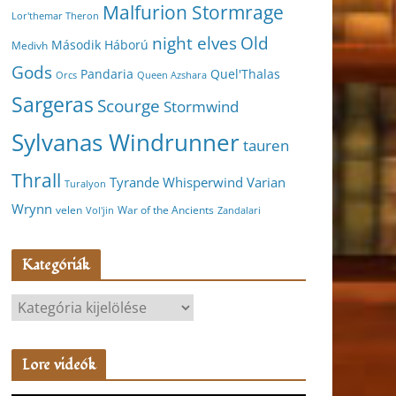
Malfurion Stormrage
Lor'themar Theron
night elves
Old
Második Háború
Medivh
Gods
Pandaria
Quel'Thalas
Orcs
Queen Azshara
Sargeras
Scourge
Stormwind
Sylvanas Windrunner
tauren
Thrall
Varian
Tyrande Whisperwind
Turalyon
Wrynn
velen
War of the Ancients
Vol'jin
Zandalari
Kategóriák
K
a
t
Lore videók
e
g