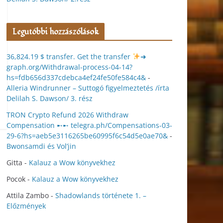
Legutóbbi hozzászólások
36,824.19 $ transfer. Get the transfer
➜
graph.org/Withdrawal-process-04-14?
hs=fdb656d337cdebca4ef24fe50fe584c4&
-
Alleria Windrunner – Suttogó figyelmeztetés /írta
Delilah S. Dawson/ 3. rész
TRON Crypto Refund 2026 Withdraw
Compensation ➸➸ telegra.ph/Compensations-03-
29-6?hs=aeb5e3116265be60995f6c54d5e0ae70&
-
Bwonsamdi és Vol’jin
Gitta
-
Kalauz a Wow könyvekhez
Pocok
-
Kalauz a Wow könyvekhez
Attila Zambo
-
Shadowlands története 1. –
Előzmények