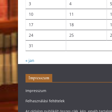
3
4
10
11
17
18
24
25
31
« jan
Impresszum
Impresszum
Felhasználási feltételek
Az oldalon publikált összes cikk, kép, egyéb tarta