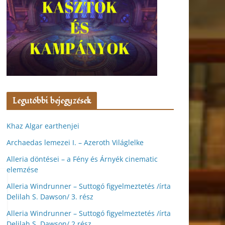
Legutóbbi bejegyzések
Khaz Algar earthenjei
Archaedas lemezei I. – Azeroth Világlelke
Alleria döntései – a Fény és Árnyék cinematic
elemzése
Alleria Windrunner – Suttogó figyelmeztetés /írta
Delilah S. Dawson/ 3. rész
Alleria Windrunner – Suttogó figyelmeztetés /írta
Delilah S. Dawson/ 2.rész