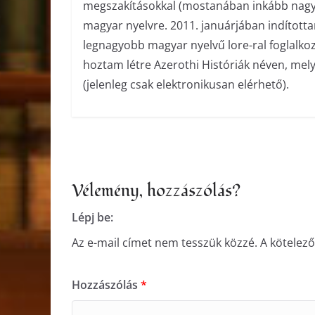
megszakításokkal (mostanában inkább nagyob
magyar nyelvre. 2011. januárjában indított
legnagyobb magyar nyelvű lore-ral foglalko
hoztam létre Azerothi Históriák néven, me
(jelenleg csak elektronikusan elérhető).
Vélemény, hozzászólás?
Lépj be:
Az e-mail címet nem tesszük közzé.
A kötelez
Hozzászólás
*