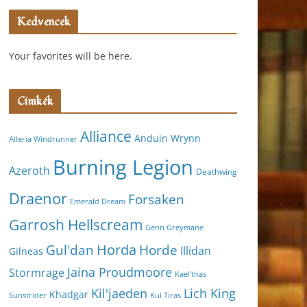
Kedvencek
Your favorites will be here.
Címkék
Alliance
Anduin Wrynn
Alleria Windrunner
Burning Legion
Azeroth
Deathwing
Draenor
Forsaken
Emerald Dream
Garrosh Hellscream
Genn Greymane
Horda
Horde
Gul'dan
Illidan
Gilneas
Jaina Proudmoore
Stormrage
Kael'thas
Kil'jaeden
Lich King
Khadgar
Kul Tiras
Sunstrider