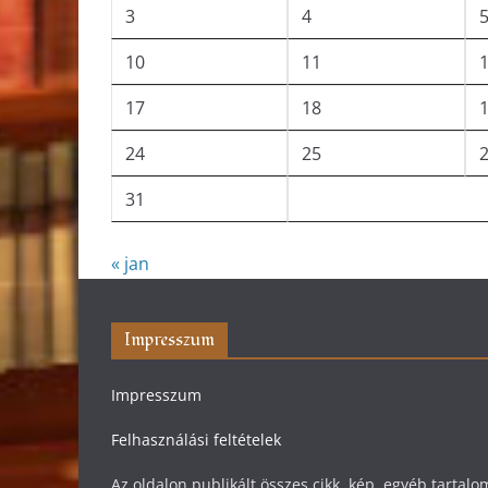
3
4
10
11
17
18
24
25
31
« jan
Impresszum
Impresszum
Felhasználási feltételek
Az oldalon publikált összes cikk, kép, egyéb tarta