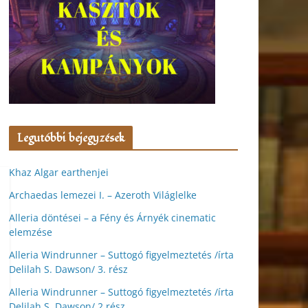
Legutóbbi bejegyzések
Khaz Algar earthenjei
Archaedas lemezei I. – Azeroth Világlelke
Alleria döntései – a Fény és Árnyék cinematic
elemzése
Alleria Windrunner – Suttogó figyelmeztetés /írta
Delilah S. Dawson/ 3. rész
Alleria Windrunner – Suttogó figyelmeztetés /írta
Delilah S. Dawson/ 2.rész