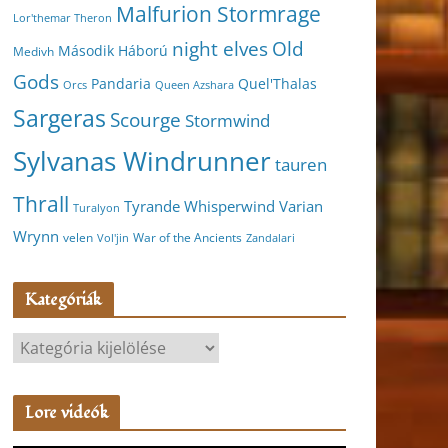
Malfurion Stormrage
Lor'themar Theron
night elves
Old
Második Háború
Medivh
Gods
Pandaria
Quel'Thalas
Orcs
Queen Azshara
Sargeras
Scourge
Stormwind
Sylvanas Windrunner
tauren
Thrall
Varian
Tyrande Whisperwind
Turalyon
Wrynn
velen
War of the Ancients
Vol'jin
Zandalari
Kategóriák
K
a
t
Lore videók
e
g