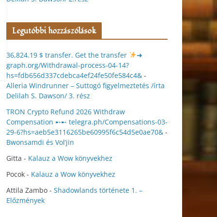
Legutóbbi hozzászólások
36,824.19 $ transfer. Get the transfer
➜
graph.org/Withdrawal-process-04-14?
hs=fdb656d337cdebca4ef24fe50fe584c4&
-
Alleria Windrunner – Suttogó figyelmeztetés /írta
Delilah S. Dawson/ 3. rész
TRON Crypto Refund 2026 Withdraw
Compensation ➸➸ telegra.ph/Compensations-03-
29-6?hs=aeb5e3116265be60995f6c54d5e0ae70&
-
Bwonsamdi és Vol’jin
Gitta
-
Kalauz a Wow könyvekhez
Pocok
-
Kalauz a Wow könyvekhez
Attila Zambo
-
Shadowlands története 1. –
Előzmények