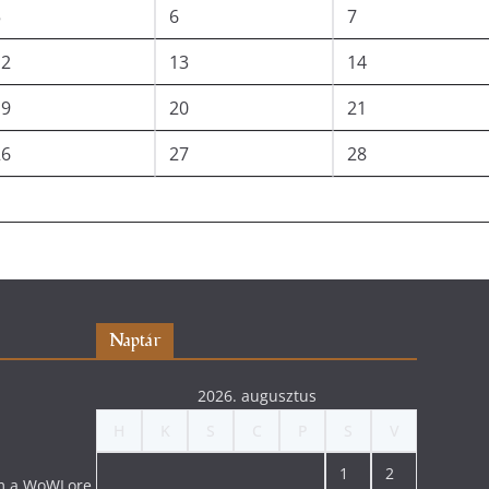
5
6
7
12
13
14
19
20
21
26
27
28
Naptár
2026. augusztus
H
K
S
C
P
S
V
1
2
lom a WoWLore