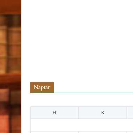
Naptár
H
K