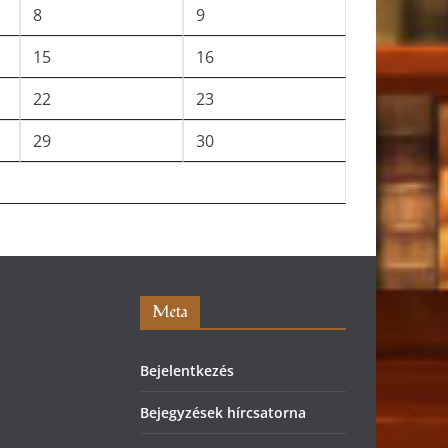
8
9
15
16
22
23
29
30
Meta
Bejelentkezés
Bejegyzések hírcsatorna