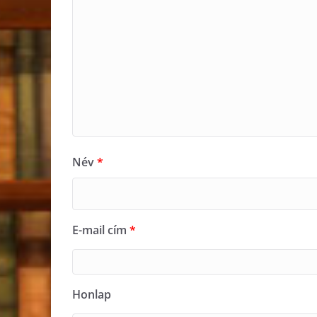
Név
*
E-mail cím
*
Honlap