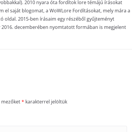
bakkal). 2010 nyara óta fordítok lore témájú írásokat
am el saját blogomat, a WoWLore Fordításokat, mely mára a
zó oldal. 2015-ben írásaim egy részéből gyűjteményt
ly 2016. decemberében nyomtatott formában is megjelent
ő mezőket
*
karakterrel jelöltük