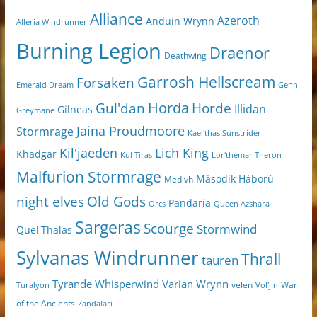
Alliance
Azeroth
Anduin Wrynn
Alleria Windrunner
Burning Legion
Draenor
Deathwing
Garrosh Hellscream
Forsaken
Genn
Emerald Dream
Horda
Horde
Gul'dan
Illidan
Gilneas
Greymane
Jaina Proudmoore
Stormrage
Kael'thas Sunstrider
Kil'jaeden
Lich King
Khadgar
Kul Tiras
Lor'themar Theron
Malfurion Stormrage
Második Háború
Medivh
night elves
Old Gods
Pandaria
Orcs
Queen Azshara
Sargeras
Scourge
Stormwind
Quel'Thalas
Sylvanas Windrunner
Thrall
tauren
Varian Wrynn
Tyrande Whisperwind
velen
War
Turalyon
Vol'jin
of the Ancients
Zandalari