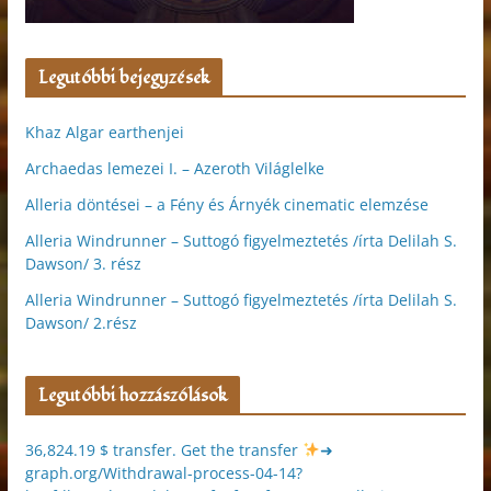
Legutóbbi bejegyzések
Khaz Algar earthenjei
Archaedas lemezei I. – Azeroth Világlelke
Alleria döntései – a Fény és Árnyék cinematic elemzése
Alleria Windrunner – Suttogó figyelmeztetés /írta Delilah S.
Dawson/ 3. rész
Alleria Windrunner – Suttogó figyelmeztetés /írta Delilah S.
Dawson/ 2.rész
Legutóbbi hozzászólások
36,824.19 $ transfer. Get the transfer
➜
graph.org/Withdrawal-process-04-14?