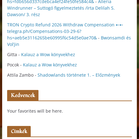
hs=fdb656d337cdebca4ef24fe50fe584c4&
-
Alleria
Windrunner – Suttogó figyelmeztetés /írta Delilah S.
Dawson/ 3. rész
TRON Crypto Refund 2026 Withdraw Compensation ➸➸
telegra.ph/Compensations-03-29-6?
hs=aeb5e3116265be60995f6c54d5e0ae70&
-
Bwonsamdi és
Vol’jin
Gitta
-
Kalauz a Wow könyvekhez
Pocok
-
Kalauz a Wow könyvekhez
Attila Zambo
-
Shadowlands története 1. – Előzmények
Kedvencek
Your favorites will be here.
Címkék