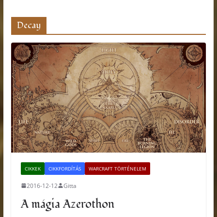
Decay
CIKKEK
CIKKFORDÍTÁS
WARCRAFT TÖRTÉNELEM
2016-12-12
Gitta
A mágia Azerothon