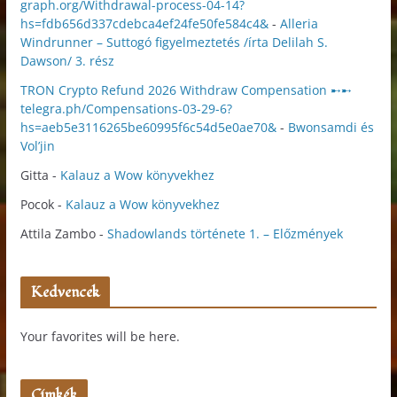
graph.org/Withdrawal-process-04-14?
hs=fdb656d337cdebca4ef24fe50fe584c4&
-
Alleria
Windrunner – Suttogó figyelmeztetés /írta Delilah S.
Dawson/ 3. rész
TRON Crypto Refund 2026 Withdraw Compensation ➸➸
telegra.ph/Compensations-03-29-6?
hs=aeb5e3116265be60995f6c54d5e0ae70&
-
Bwonsamdi és
Vol’jin
Gitta
-
Kalauz a Wow könyvekhez
Pocok
-
Kalauz a Wow könyvekhez
Attila Zambo
-
Shadowlands története 1. – Előzmények
Kedvencek
Your favorites will be here.
Címkék