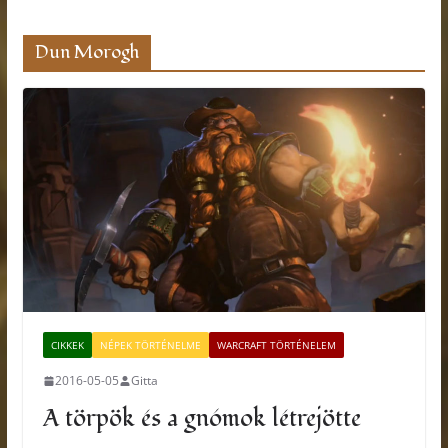
Dun Morogh
CIKKEK
NÉPEK TÖRTÉNELME
WARCRAFT TÖRTÉNELEM
2016-05-05
Gitta
A törpök és a gnómok létrejötte