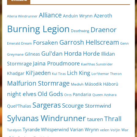
Alliance
Azeroth
Anduin Wrynn
Alleria Windrunner
Burning Legion
Draenor
Deathwing
Garrosh Hellscream
Forsaken
Genn
Emerald Dream
Horda
Horde
Gul'dan
Illidan
Gilneas
Greymane
Jaina Proudmoore
Stormrage
Kael'thas Sunstrider
Kil'jaeden
Lich King
Khadgar
Kul Tiras
Lor'themar Theron
Malfurion Stormrage
Második Háború
Medivh
night elves
Old Gods
Pandaria
Orcs
Queen Azshara
Sargeras
Scourge
Stormwind
Quel'Thalas
Sylvanas Windrunner
Thrall
tauren
Varian Wrynn
Tyrande Whisperwind
velen
War
Turalyon
Vol'jin