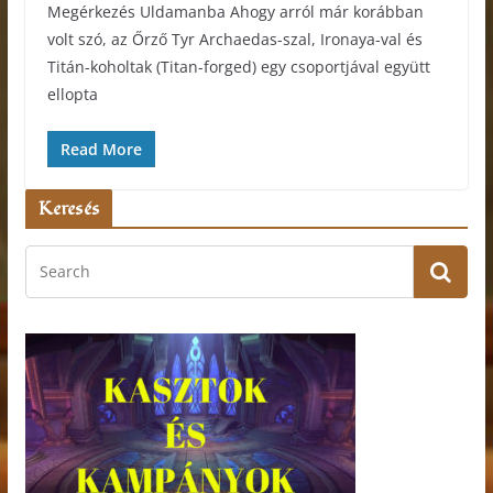
Megérkezés Uldamanba Ahogy arról már korábban
volt szó, az Őrző Tyr Archaedas-szal, Ironaya-val és
Titán-koholtak (Titan-forged) egy csoportjával együtt
ellopta
Read More
Keresés