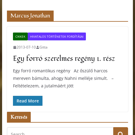
Marcus Jonathan
CIKKEK
HIVATALOS TÖRTÉNETEK FORDÍTÁSAI
2013-07-10
Gitta
Egy forró szerelmes regény 1. rész
Egy forró romantikus regény Az őszülő harcos
mereven bámulta, ahogy Nahni melléje simult. –
Feltételezem, a jutalmáért jött
Read More
Keresés