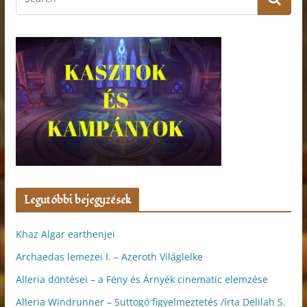
Legutóbbi bejegyzések
Khaz Algar earthenjei
Archaedas lemezei I. – Azeroth Világlelke
Alleria döntései – a Fény és Árnyék cinematic elemzése
Alleria Windrunner – Suttogó figyelmeztetés /írta Delilah S.