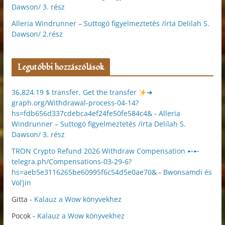
Dawson/ 3. rész
Alleria Windrunner – Suttogó figyelmeztetés /írta Delilah S.
Dawson/ 2.rész
Legutóbbi hozzászólások
36,824.19 $ transfer. Get the transfer
➜
graph.org/Withdrawal-process-04-14?
hs=fdb656d337cdebca4ef24fe50fe584c4&
-
Alleria
Windrunner – Suttogó figyelmeztetés /írta Delilah S.
Dawson/ 3. rész
TRON Crypto Refund 2026 Withdraw Compensation ➸➸
telegra.ph/Compensations-03-29-6?
hs=aeb5e3116265be60995f6c54d5e0ae70&
-
Bwonsamdi és
Vol’jin
Gitta
-
Kalauz a Wow könyvekhez
Pocok
-
Kalauz a Wow könyvekhez