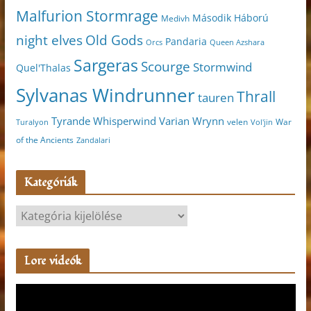
Malfurion Stormrage
Második Háború
Medivh
night elves
Old Gods
Pandaria
Orcs
Queen Azshara
Sargeras
Scourge
Stormwind
Quel'Thalas
Sylvanas Windrunner
Thrall
tauren
Varian Wrynn
Tyrande Whisperwind
velen
War
Turalyon
Vol'jin
of the Ancients
Zandalari
Kategóriák
K
a
t
Lore videók
e
g
V
ó
i