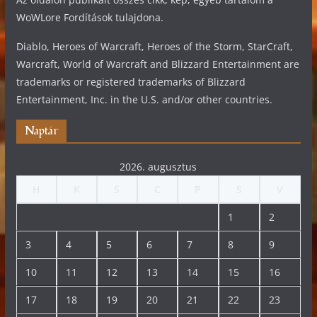
WoWLore Fordítások tulajdona.
Diablo, Heroes of Warcraft, Heroes of the Storm, StarCraft,
Warcraft, World of Warcraft and Blizzard Entertainment are
trademarks or registered trademarks of Blizzard
Entertainment, Inc. in the U.S. and/or other countries.
Naptár
2026. augusztus
H
K
S
C
P
S
V
1
2
3
4
5
6
7
8
9
10
11
12
13
14
15
16
17
18
19
20
21
22
23