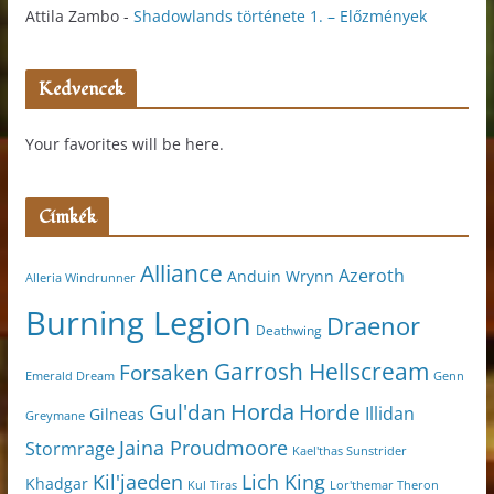
Attila Zambo
-
Shadowlands története 1. – Előzmények
Kedvencek
Your favorites will be here.
Címkék
Alliance
Azeroth
Anduin Wrynn
Alleria Windrunner
Burning Legion
Draenor
Deathwing
Garrosh Hellscream
Forsaken
Genn
Emerald Dream
Horda
Horde
Gul'dan
Illidan
Gilneas
Greymane
Jaina Proudmoore
Stormrage
Kael'thas Sunstrider
Kil'jaeden
Lich King
Khadgar
Kul Tiras
Lor'themar Theron