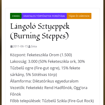
CIKKEK
HIVATALOS TÖRTÉNETEK FORDÍTÁSAI
TÁJAK ÉS VÁROSOK
Lángoló Sztyeppék
(Burning Steppes)
2011-06-15
Gitta
Központ: Feketeszikla Orom (1.500)
Lakosság: 3.000 (50% Feketeszikla ork, 30%
Tűzbelű ogre (Fire-gut ogre), 15% fekete
sárkány, 5% Sötétvas törp)
Államforma: Diktatórikus egyeduralom
Vezetők: Feketekéz Rend Hadfőnök, Ogg’ora
Főnök
Főbb települések: Tűzbelű Szikla (Fire-Gut Rock)