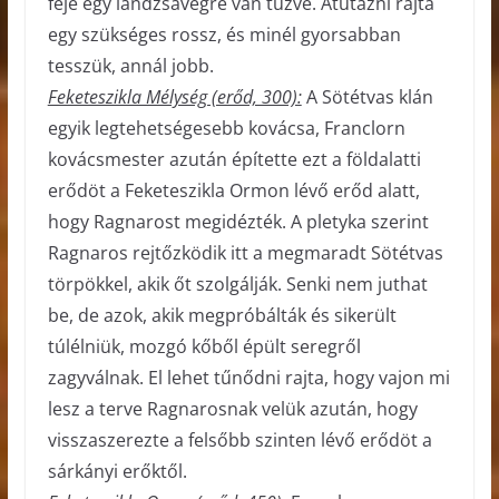
feje egy lándzsavégre van tűzve. Átutazni rajta
egy szükséges rossz, és minél gyorsabban
tesszük, annál jobb.
Feketeszikla Mélység (erőd, 300):
A Sötétvas klán
egyik legtehetségesebb kovácsa, Franclorn
kovácsmester azután építette ezt a földalatti
erődöt a Feketeszikla Ormon lévő erőd alatt,
hogy Ragnarost megidézték. A pletyka szerint
Ragnaros rejtőzködik itt a megmaradt Sötétvas
törpökkel, akik őt szolgálják. Senki nem juthat
be, de azok, akik megpróbálták és sikerült
túlélniük, mozgó kőből épült seregről
zagyválnak. El lehet tűnődni rajta, hogy vajon mi
lesz a terve Ragnarosnak velük azután, hogy
visszaszerezte a felsőbb szinten lévő erődöt a
sárkányi erőktől.