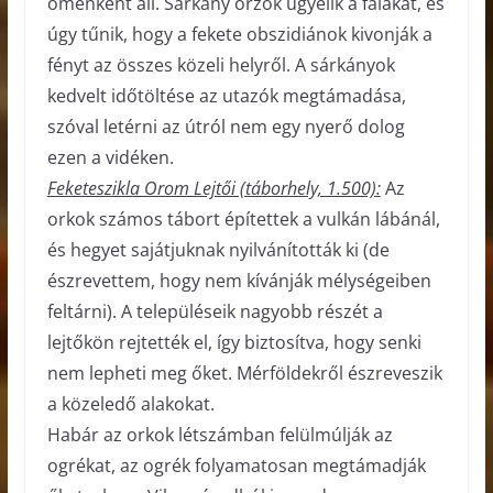
ómenként áll. Sárkány őrzők ügyelik a falakat, és
úgy tűnik, hogy a fekete obszidiánok kivonják a
fényt az összes közeli helyről. A sárkányok
kedvelt időtöltése az utazók megtámadása,
szóval letérni az útról nem egy nyerő dolog
ezen a vidéken.
Feketeszikla Orom Lejtői (táborhely, 1.500):
Az
orkok számos tábort építettek a vulkán lábánál,
és hegyet sajátjuknak nyilvánították ki (de
észrevettem, hogy nem kívánják mélységeiben
feltárni). A településeik nagyobb részét a
lejtőkön rejtették el, így biztosítva, hogy senki
nem lepheti meg őket. Mérföldekről észreveszik
a közeledő alakokat.
Habár az orkok létszámban felülmúlják az
ogrékat, az ogrék folyamatosan megtámadják