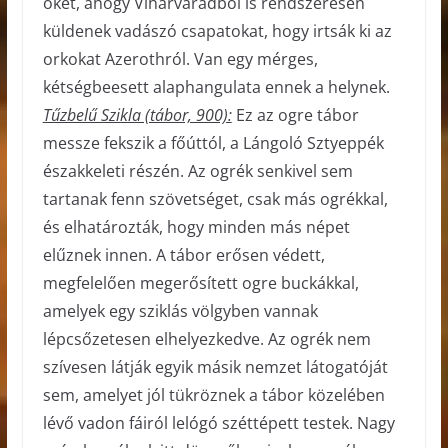
őket, ahogy Viharváradból is rendszeresen
küldenek vadászó csapatokat, hogy irtsák ki az
orkokat Azerothról. Van egy mérges,
kétségbeesett alaphangulata ennek a helynek.
Tűzbelű Szikla (tábor, 900):
Ez az ogre tábor
messze fekszik a főúttól, a Lángoló Sztyeppék
északkeleti részén. Az ogrék senkivel sem
tartanak fenn szövetséget, csak más ogrékkal,
és elhatározták, hogy minden más népet
elűznek innen. A tábor erősen védett,
megfelelően megerősített ogre buckákkal,
amelyek egy sziklás völgyben vannak
lépcsőzetesen elhelyezkedve. Az ogrék nem
szívesen látják egyik másik nemzet látogatóját
sem, amelyet jól tükröznek a tábor közelében
lévő vadon fáiról lelógó széttépett testek. Nagy