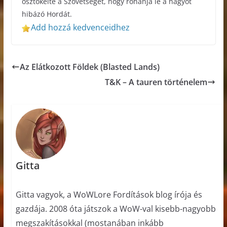
ösztökélte a Szövetséget, hogy rohanja le a nagyot
hibázó Hordát.
Add hozzá kedvenceidhez
Az Elátkozott Földek (Blasted Lands)
T&K – A tauren történelem
Gitta
Gitta vagyok, a WoWLore Fordítások blog írója és
gazdája. 2008 óta játszok a WoW-val kisebb-nagyobb
megszakításokkal (mostanában inkább