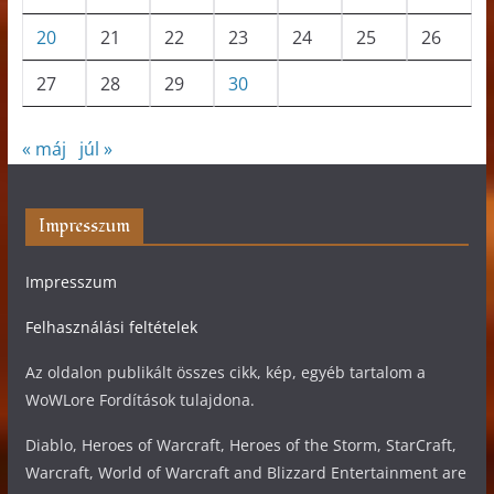
20
21
22
23
24
25
26
27
28
29
30
« máj
júl »
Impresszum
Impresszum
Felhasználási feltételek
Az oldalon publikált összes cikk, kép, egyéb tartalom a
WoWLore Fordítások tulajdona.
Diablo, Heroes of Warcraft, Heroes of the Storm, StarCraft,
Warcraft, World of Warcraft and Blizzard Entertainment are