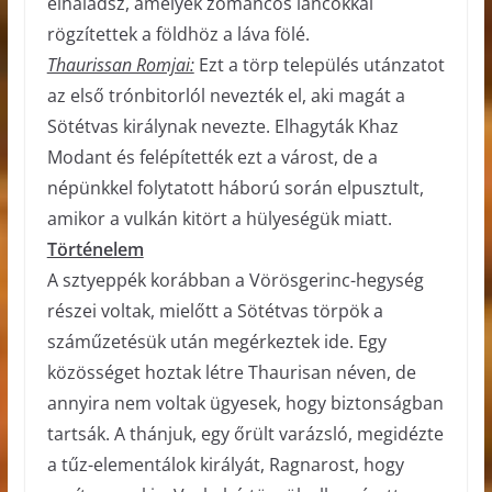
elhaladsz, amelyek zománcos láncokkal
rögzítettek a földhöz a láva fölé.
Thaurissan Romjai:
Ezt a törp település utánzatot
az első trónbitorlól nevezték el, aki magát a
Sötétvas királynak nevezte. Elhagyták Khaz
Modant és felépítették ezt a várost, de a
népünkkel folytatott háború során elpusztult,
amikor a vulkán kitört a hülyeségük miatt.
Történelem
A sztyeppék korábban a Vörösgerinc-hegység
részei voltak, mielőtt a Sötétvas törpök a
száműzetésük után megérkeztek ide. Egy
közösséget hoztak létre Thaurisan néven, de
annyira nem voltak ügyesek, hogy biztonságban
tartsák. A thánjuk, egy őrült varázsló, megidézte
a tűz-elementálok királyát, Ragnarost, hogy