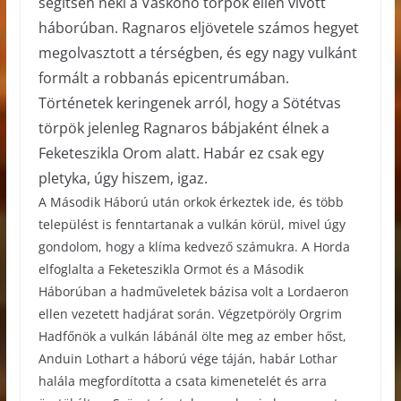
segítsen neki a Vaskohó törpök ellen vívott
háborúban. Ragnaros eljövetele számos hegyet
megolvasztott a térségben, és egy nagy vulkánt
formált a robbanás epicentrumában.
Történetek keringenek arról, hogy a Sötétvas
törpök jelenleg Ragnaros bábjaként élnek a
Feketeszikla Orom alatt. Habár ez csak egy
pletyka, úgy hiszem, igaz.
A Második Háború után orkok érkeztek ide, és több
települést is fenntartanak a vulkán körül, mivel úgy
gondolom, hogy a klíma kedvező számukra. A Horda
elfoglalta a Feketeszikla Ormot és a Második
Háborúban a hadműveletek bázisa volt a Lordaeron
ellen vezetett hadjárat során. Végzetpöröly Orgrim
Hadfőnök a vulkán lábánál ölte meg az ember hőst,
Anduin Lothart a háború vége táján, habár Lothar
halála megfordította a csata kimenetelét és arra