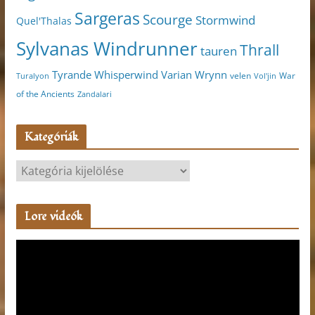
Sargeras
Scourge
Stormwind
Quel'Thalas
Sylvanas Windrunner
Thrall
tauren
Varian Wrynn
Tyrande Whisperwind
velen
War
Turalyon
Vol'jin
of the Ancients
Zandalari
Kategóriák
K
a
t
Lore videók
e
g
V
ó
i
r
d
i
e
á