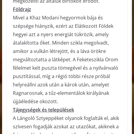
megközelíti az általuk birtokolt erődöt.
Földrajz
Mivel a Khaz Modani hegyormok bája és
szépsége hiányzik, ezért az Elátkozott Földek
hegyei azt a nyers energiát tükrözik, amely
átalakította őket. Minden szikla megolvadt,
amikor a vulkán létrejött, és a láva örökre
megváltoztatta a látképet. A Feketeszikla Orom
félelmet kelt puszta tömegével és a nyilvánvaló
pusztítással, míg a régió többi része próbál
helyreállni azok után a károk után, amelyet
Ragnarosnak, a tűz-elementálok királyának
újjáéledése okozott.
Tájegységek és települések
A Lángoló Sztyeppéket olyanok foglalták el, akik
szívesen fogadják azokat az utazókat, akiknek a