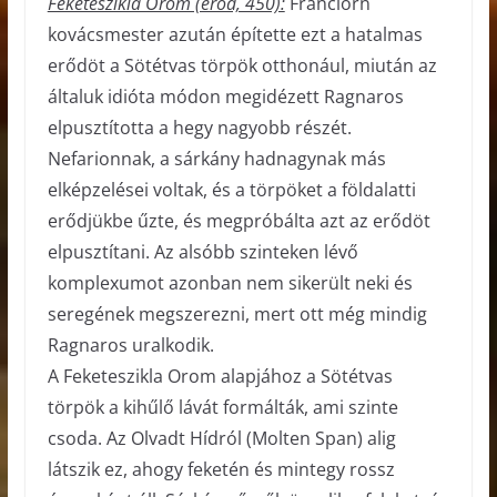
Feketeszikla Orom (erőd, 450):
Franclorn
kovácsmester azután építette ezt a hatalmas
erődöt a Sötétvas törpök otthonául, miután az
általuk idióta módon megidézett Ragnaros
elpusztította a hegy nagyobb részét.
Nefarionnak, a sárkány hadnagynak más
elképzelései voltak, és a törpöket a földalatti
erődjükbe űzte, és megpróbálta azt az erődöt
elpusztítani. Az alsóbb szinteken lévő
komplexumot azonban nem sikerült neki és
seregének megszerezni, mert ott még mindig
Ragnaros uralkodik.
A Feketeszikla Orom alapjához a Sötétvas
törpök a kihűlő lávát formálták, ami szinte
csoda. Az Olvadt Hídról (Molten Span) alig
látszik ez, ahogy feketén és mintegy rossz