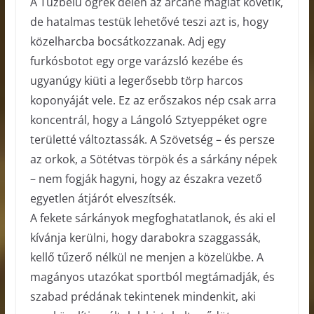
A Tűzbelű ogrék délen az arcane mágiát követik,
de hatalmas testük lehetővé teszi azt is, hogy
közelharcba bocsátkozzanak. Adj egy
furkósbotot egy orge varázsló kezébe és
ugyanúgy kiüti a legerősebb törp harcos
koponyáját vele. Ez az erőszakos nép csak arra
koncentrál, hogy a Lángoló Sztyeppéket ogre
területté változtassák. A Szövetség – és persze
az orkok, a Sötétvas törpök és a sárkány népek
– nem fogják hagyni, hogy az északra vezető
egyetlen átjárót elveszítsék.
A fekete sárkányok megfoghatatlanok, és aki el
kívánja kerülni, hogy darabokra szaggassák,
kellő tűzerő nélkül ne menjen a közelükbe. A
magányos utazókat sportból megtámadják, és
szabad prédának tekintenek mindenkit, aki