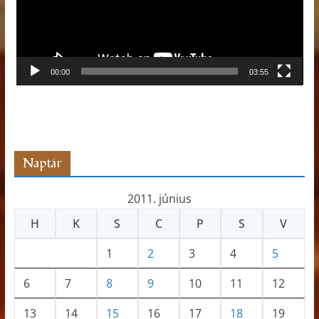
ó
k
l
e
j
00:00
03:55
á
t
s
z
ó
Naptár
2011. június
H
K
S
C
P
S
V
1
2
3
4
5
6
7
8
9
10
11
12
13
14
15
16
17
18
19