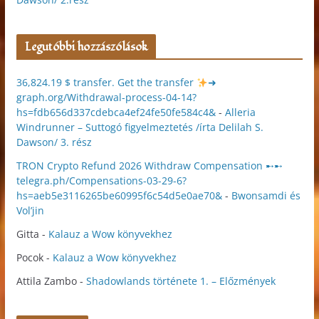
Legutóbbi hozzászólások
36,824.19 $ transfer. Get the transfer
➜
graph.org/Withdrawal-process-04-14?
hs=fdb656d337cdebca4ef24fe50fe584c4&
-
Alleria
Windrunner – Suttogó figyelmeztetés /írta Delilah S.
Dawson/ 3. rész
TRON Crypto Refund 2026 Withdraw Compensation ➸➸
telegra.ph/Compensations-03-29-6?
hs=aeb5e3116265be60995f6c54d5e0ae70&
-
Bwonsamdi és
Vol’jin
Gitta
-
Kalauz a Wow könyvekhez
Pocok
-
Kalauz a Wow könyvekhez
Attila Zambo
-
Shadowlands története 1. – Előzmények