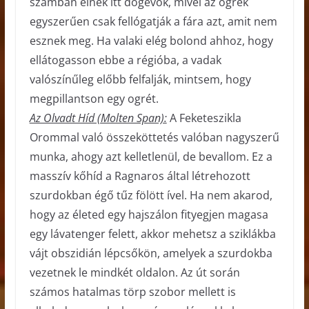
számban élnek itt dögevők, mivel az ogrék
egyszerűen csak fellógatják a fára azt, amit nem
esznek meg. Ha valaki elég bolond ahhoz, hogy
ellátogasson ebbe a régióba, a vadak
valószínűleg előbb felfalják, mintsem, hogy
megpillantson egy ogrét.
Az Olvadt Híd (Molten Span):
A Feketeszikla
Orommal való összeköttetés valóban nagyszerű
munka, ahogy azt kelletlenül, de bevallom. Ez a
masszív kőhíd a Ragnaros által létrehozott
szurdokban égő tűz fölött ível. Ha nem akarod,
hogy az életed egy hajszálon fityegjen magasa
egy lávatenger felett, akkor mehetsz a sziklákba
vájt obszidián lépcsőkön, amelyek a szurdokba
vezetnek le mindkét oldalon. Az út során
számos hatalmas törp szobor mellett is