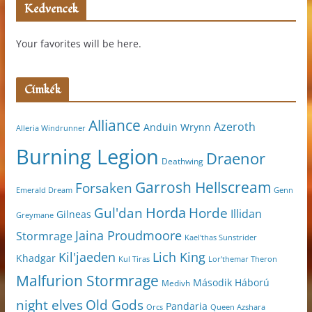
Kedvencek
Your favorites will be here.
Címkék
Alliance
Azeroth
Anduin Wrynn
Alleria Windrunner
Burning Legion
Draenor
Deathwing
Garrosh Hellscream
Forsaken
Genn
Emerald Dream
Horda
Horde
Gul'dan
Illidan
Gilneas
Greymane
Jaina Proudmoore
Stormrage
Kael'thas Sunstrider
Kil'jaeden
Lich King
Khadgar
Kul Tiras
Lor'themar Theron
Malfurion Stormrage
Második Háború
Medivh
night elves
Old Gods
Pandaria
Orcs
Queen Azshara