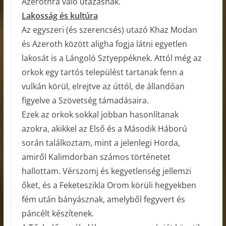
Azerothra való utazásnak.
Lakosság és kultúra
Az egyszeri (és szerencsés) utazó Khaz Modan
és Azeroth között aligha fogja látni egyetlen
lakosát is a Lángoló Sztyeppéknek. Attól még az
orkok egy tartós települést tartanak fenn a
vulkán körül, elrejtve az úttól, de állandóan
figyelve a Szövetség támadásaira.
Ezek az orkok sokkal jobban hasonlítanak
azokra, akikkel az Első és a Második Háború
során találkoztam, mint a jelenlegi Horda,
amiről Kalimdorban számos történetet
hallottam. Vérszomj és kegyetlenség jellemzi
őket, és a Feketeszikla Orom körüli hegyekben
fém után bányásznak, amelyből fegyvert és
páncélt készítenek.