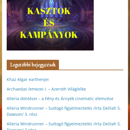
Legutóbbi bejegyzések
Khaz Algar earthenjei
Archaedas lemezei I. – Azeroth Világlelke
Alleria döntései – a Fény és Árnyék cinematic elemzése
Alleria Windrunner – Suttogó figyelmeztetés /írta Delilah S.
Dawson/ 3. rész
Alleria Windrunner – Suttogó figyelmeztetés /írta Delilah S.
Dawson/ 2.rész