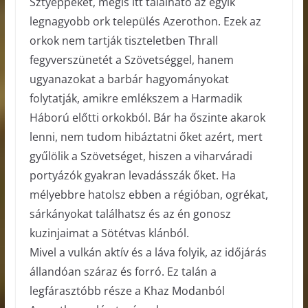
Sztyeppéket, mégis itt található az egyik
legnagyobb ork település Azerothon. Ezek az
orkok nem tartják tiszteletben Thrall
fegyverszünetét a Szövetséggel, hanem
ugyanazokat a barbár hagyományokat
folytatják, amikre emlékszem a Harmadik
Háború előtti orkokból. Bár ha őszinte akarok
lenni, nem tudom hibáztatni őket azért, mert
gyűlölik a Szövetséget, hiszen a viharváradi
portyázók gyakran levadásszák őket. Ha
mélyebbre hatolsz ebben a régióban, ogrékat,
sárkányokat találhatsz és az én gonosz
kuzinjaimat a Sötétvas klánból.
Mivel a vulkán aktív és a láva folyik, az időjárás
állandóan száraz és forró. Ez talán a
legfárasztóbb része a Khaz Modanból