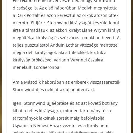
Első Háború érkeztével veszett el, ahogy Stormwind
dicsősége is. Az első háborúban Medivh megnyitotta
a Dark Portalt és azon keresztül az orkok átözönlöttek
Azeroth földjére. Stormwind királyságát készületlenül
érte a támadásuk, az akkori királyt Llane Wrynn királyt
megölték,a királyság és székváros romokban hevert. A
teljes pusztulástól Anduin Lothar vitézsége mentette
meg a déli királyságot, aki a túlélőkkel, köztük a
királyság örökösével Variann Wrynnel északra
menekült, Lordaeronba.
Ám a Második háborúban az emberek visszaszerezték
Stormwindot és nekiláttak újjáépíteni azt.
Igen, Stormwind újjáépítése és az azt követő botrány
kihat a teljes királyságra, minden tartományt és a
tartományok lakóinak sorsát máig befolyásolja.
Ugyanis a Nemesi Házak vezetői és a Király nem
voltak hajlandóak kifizetni az építőmestereket, akik