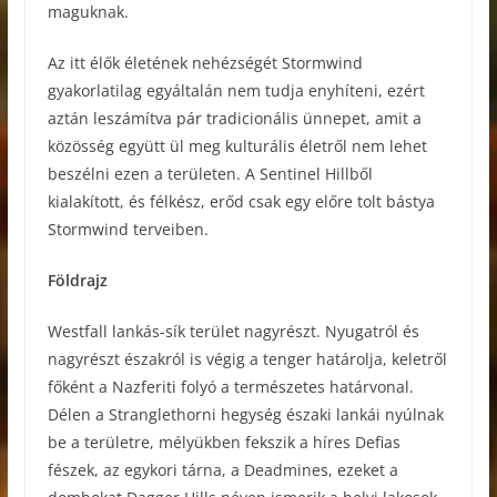
maguknak.
Az itt élők életének nehézségét Stormwind
gyakorlatilag egyáltalán nem tudja enyhíteni, ezért
aztán leszámítva pár tradicionális ünnepet, amit a
közösség együtt ül meg kulturális életről nem lehet
beszélni ezen a területen. A Sentinel Hillből
kialakított, és félkész, erőd csak egy előre tolt bástya
Stormwind terveiben.
Földrajz
Westfall lankás-sík terület nagyrészt. Nyugatról és
nagyrészt északról is végig a tenger határolja, keletről
főként a Nazferiti folyó a természetes határvonal.
Délen a Stranglethorni hegység északi lankái nyúlnak
be a területre, mélyükben fekszik a híres Defias
fészek, az egykori tárna, a Deadmines, ezeket a