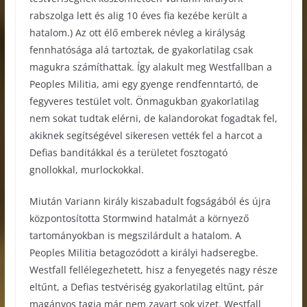
rabszolga lett és alig 10 éves fia kezébe került a
hatalom.) Az ott élő emberek névleg a királyság
fennhatósága alá tartoztak, de gyakorlatilag csak
magukra számíthattak. Így alakult meg Westfallban a
Peoples Militia, ami egy gyenge rendfenntartó, de
fegyveres testület volt. Önmagukban gyakorlatilag
nem sokat tudtak elérni, de kalandorokat fogadtak fel,
akiknek segítségével sikeresen vették fel a harcot a
Defias banditákkal és a területet fosztogató
gnollokkal, murlockokkal.
Miután Variann király kiszabadult fogságából és újra
központosította Stormwind hatalmát a környező
tartományokban is megszilárdult a hatalom. A
Peoples Militia betagozódott a királyi hadseregbe.
Westfall fellélegezhetett, hisz a fenyegetés nagy része
eltűnt, a Defias testvériség gyakorlatilag eltűnt, pár
magányos tagja már nem zavart sok vizet. Westfall