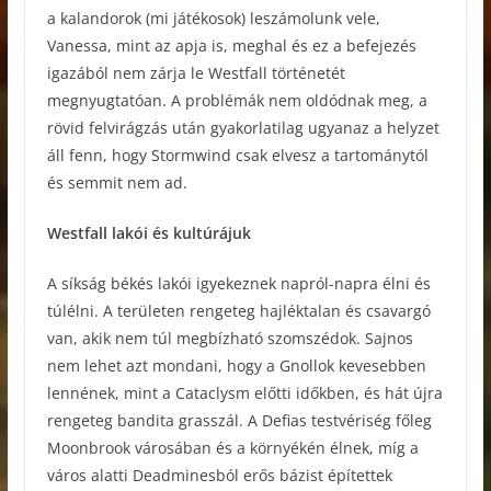
a kalandorok (mi játékosok) leszámolunk vele,
Vanessa, mint az apja is, meghal és ez a befejezés
igazából nem zárja le Westfall történetét
megnyugtatóan. A problémák nem oldódnak meg, a
rövid felvirágzás után gyakorlatilag ugyanaz a helyzet
áll fenn, hogy Stormwind csak elvesz a tartománytól
és semmit nem ad.
Westfall lakói és kultúrájuk
A síkság békés lakói igyekeznek napról-napra élni és
túlélni. A területen rengeteg hajléktalan és csavargó
van, akik nem túl megbízható szomszédok. Sajnos
nem lehet azt mondani, hogy a Gnollok kevesebben
lennének, mint a Cataclysm előtti időkben, és hát újra
rengeteg bandita grasszál. A Defias testvériség főleg
Moonbrook városában és a környékén élnek, míg a
város alatti Deadminesból erős bázist építettek