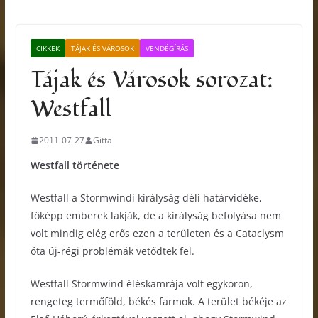
CIKKEK
TÁJAK ÉS VÁROSOK
VENDÉGÍRÁS
Tájak és Városok sorozat:
Westfall
2011-07-27
Gitta
Westfall története
Westfall a Stormwindi királyság déli határvidéke,
főképp emberek lakják, de a királyság befolyása nem
volt mindig elég erős ezen a területen és a Cataclysm
óta új-régi problémák vetődtek fel.
Westfall Stormwind éléskamrája volt egykoron,
rengeteg termőföld, békés farmok. A terület békéje az