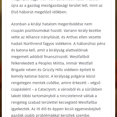
újra az a gazdag mezőgazdasági terület lett, mint az
Első háborút megelőző időkben.
Azonban a királyi hatalom megerősödése nem
csupán pozitívumokat hozott. Variann király kezébe
vette az Alliance irányítását, és Arthas ellen vezette
hadait Northrend fagyos vidékeire. A háborúhoz pénz
és katona kell, amit a királyság alattvalóinak
megemelt adóiból finanszírozott. Westfallból
felkerekedett a Peoples Militia, immár Westfall
Brigade néven és Grizzly Hills vidékein épített ki
komoly katonai bázist. A királyság polgárai közül
rengetegen mentek csődbe, amire érkezett – végső
csapásként – a Cataclysm; a városból és a sűrűbben
lakott többi tartományból a nincstelenné váltak a
rengeteg szabad területtel kecsegtető Westfallba
igyekeztek. Az itt élő és éppen kicsit egyenesbejövő
gazdák újabb problémákkal kerültek szembe.