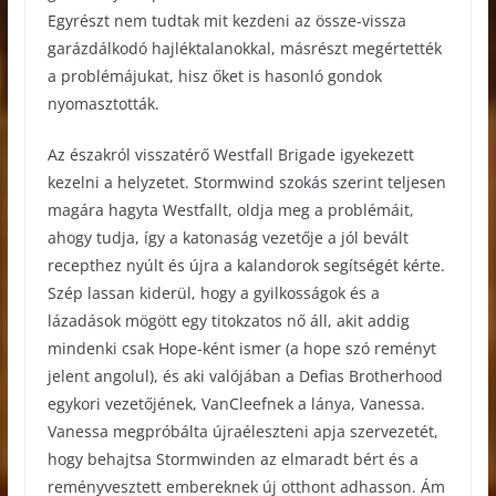
Egyrészt nem tudtak mit kezdeni az össze-vissza
garázdálkodó hajléktalanokkal, másrészt megértették
a problémájukat, hisz őket is hasonló gondok
nyomasztották.
Az északról visszatérő Westfall Brigade igyekezett
kezelni a helyzetet. Stormwind szokás szerint teljesen
magára hagyta Westfallt, oldja meg a problémáit,
ahogy tudja, így a katonaság vezetője a jól bevált
recepthez nyúlt és újra a kalandorok segítségét kérte.
Szép lassan kiderül, hogy a gyilkosságok és a
lázadások mögött egy titokzatos nő áll, akit addig
mindenki csak Hope-ként ismer (a hope szó reményt
jelent angolul), és aki valójában a Defias Brotherhood
egykori vezetőjének, VanCleefnek a lánya, Vanessa.
Vanessa megpróbálta újraéleszteni apja szervezetét,
hogy behajtsa Stormwinden az elmaradt bért és a
reményvesztett embereknek új otthont adhasson. Ám