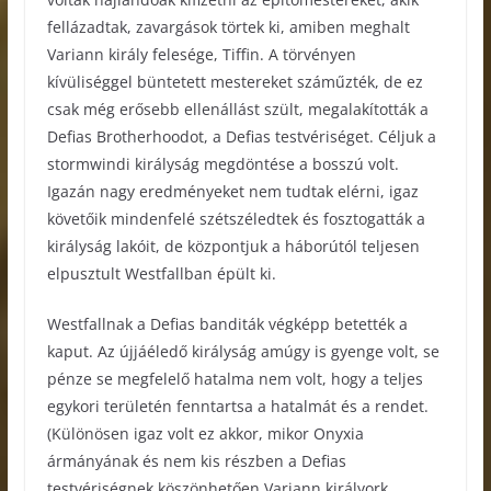
fellázadtak, zavargások törtek ki, amiben meghalt
Variann király felesége, Tiffin. A törvényen
kívüliséggel büntetett mestereket száműzték, de ez
csak még erősebb ellenállást szült, megalakították a
Defias Brotherhoodot, a Defias testvériséget. Céljuk a
stormwindi királyság megdöntése a bosszú volt.
Igazán nagy eredményeket nem tudtak elérni, igaz
követőik mindenfelé szétszéledtek és fosztogatták a
királyság lakóit, de központjuk a háborútól teljesen
elpusztult Westfallban épült ki.
Westfallnak a Defias banditák végképp betették a
kaput. Az újjáéledő királyság amúgy is gyenge volt, se
pénze se megfelelő hatalma nem volt, hogy a teljes
egykori területén fenntartsa a hatalmát és a rendet.
(Különösen igaz volt ez akkor, mikor Onyxia
ármányának és nem kis részben a Defias
testvériségnek köszönhetően Variann királyork