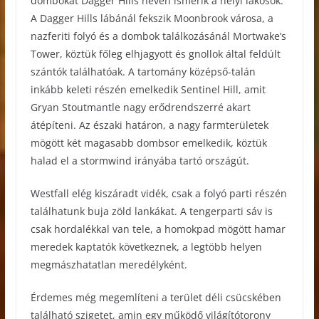
dombokat Dagger Hills néven ismerik a helyi lakosok.
A Dagger Hills lábánál fekszik Moonbrook városa, a
nazferiti folyó és a dombok találkozásánál Mortwake’s
Tower, köztük főleg elhjagyott és gnollok által feldúlt
szántók találhatóak. A tartomány középső-talán
inkább keleti részén emelkedik Sentinel Hill, amit
Gryan Stoutmantle nagy erődrendszerré akart
átépíteni. Az északi határon, a nagy farmterületek
mögött két magasabb dombsor emelkedik, köztük
halad el a stormwind irányába tartó országút.
Westfall elég kiszáradt vidék, csak a folyó parti részén
találhatunk buja zöld lankákat. A tengerparti sáv is
csak hordalékkal van tele, a homokpad mögött hamar
meredek kaptatók következnek, a legtöbb helyen
megmászhatatlan meredélyként.
Érdemes még megemlíteni a terület déli csücskében
található szigetet, amin egy működő világítótorony