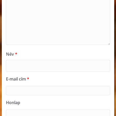
Név
*
E-mail cím
*
Honlap