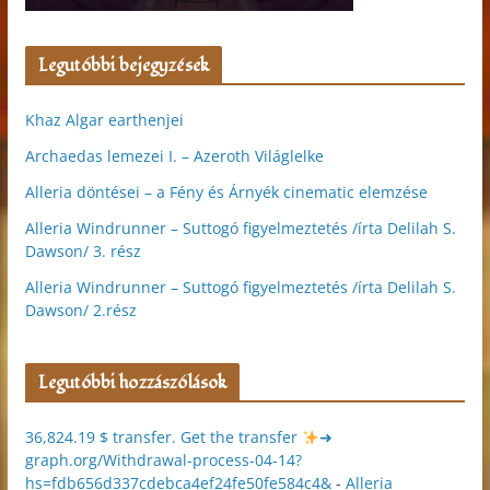
Legutóbbi bejegyzések
Khaz Algar earthenjei
Archaedas lemezei I. – Azeroth Világlelke
Alleria döntései – a Fény és Árnyék cinematic elemzése
Alleria Windrunner – Suttogó figyelmeztetés /írta Delilah S.
Dawson/ 3. rész
Alleria Windrunner – Suttogó figyelmeztetés /írta Delilah S.
Dawson/ 2.rész
Legutóbbi hozzászólások
36,824.19 $ transfer. Get the transfer
➜
graph.org/Withdrawal-process-04-14?
hs=fdb656d337cdebca4ef24fe50fe584c4&
-
Alleria