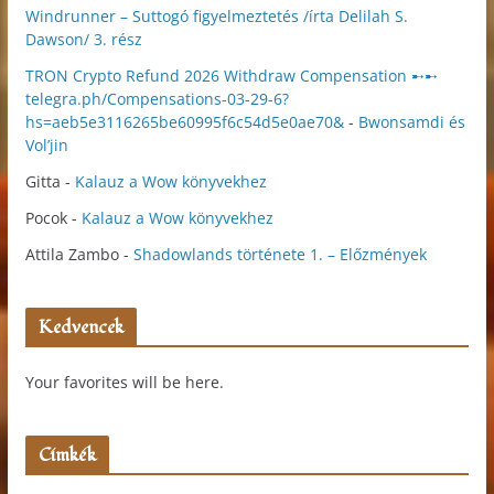
Windrunner – Suttogó figyelmeztetés /írta Delilah S.
Dawson/ 3. rész
TRON Crypto Refund 2026 Withdraw Compensation ➸➸
telegra.ph/Compensations-03-29-6?
hs=aeb5e3116265be60995f6c54d5e0ae70&
-
Bwonsamdi és
Vol’jin
Gitta
-
Kalauz a Wow könyvekhez
Pocok
-
Kalauz a Wow könyvekhez
Attila Zambo
-
Shadowlands története 1. – Előzmények
Kedvencek
Your favorites will be here.
Címkék