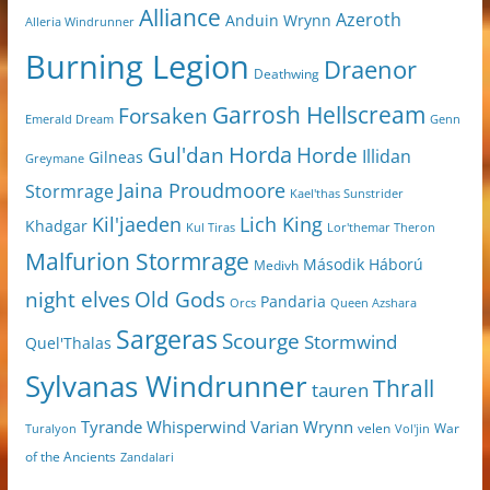
Alliance
Azeroth
Anduin Wrynn
Alleria Windrunner
Burning Legion
Draenor
Deathwing
Garrosh Hellscream
Forsaken
Genn
Emerald Dream
Horda
Horde
Gul'dan
Illidan
Gilneas
Greymane
Jaina Proudmoore
Stormrage
Kael'thas Sunstrider
Kil'jaeden
Lich King
Khadgar
Kul Tiras
Lor'themar Theron
Malfurion Stormrage
Második Háború
Medivh
night elves
Old Gods
Pandaria
Orcs
Queen Azshara
Sargeras
Scourge
Stormwind
Quel'Thalas
Sylvanas Windrunner
Thrall
tauren
Varian Wrynn
Tyrande Whisperwind
velen
War
Turalyon
Vol'jin
of the Ancients
Zandalari