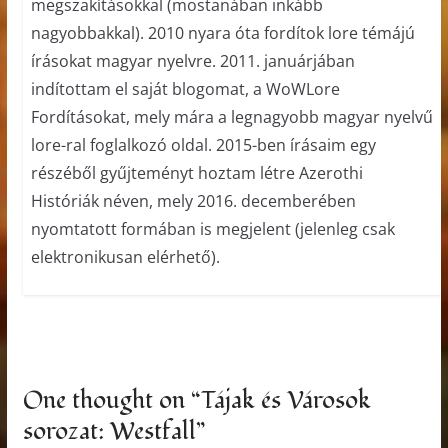
megszakításokkal (mostanában inkább
nagyobbakkal). 2010 nyara óta fordítok lore témájú
írásokat magyar nyelvre. 2011. januárjában
indítottam el saját blogomat, a WoWLore
Fordításokat, mely mára a legnagyobb magyar nyelvű
lore-ral foglalkozó oldal. 2015-ben írásaim egy
részéből gyűjteményt hoztam létre Azerothi
Históriák néven, mely 2016. decemberében
nyomtatott formában is megjelent (jelenleg csak
elektronikusan elérhető).
One thought on “
Tájak és Városok
sorozat: Westfall
”