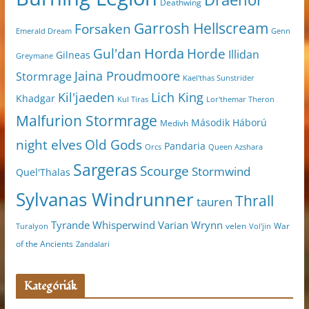
Deathwing
Garrosh Hellscream
Forsaken
Genn
Emerald Dream
Horda
Horde
Gul'dan
Illidan
Gilneas
Greymane
Jaina Proudmoore
Stormrage
Kael'thas Sunstrider
Kil'jaeden
Lich King
Khadgar
Kul Tiras
Lor'themar Theron
Malfurion Stormrage
Második Háború
Medivh
night elves
Old Gods
Pandaria
Orcs
Queen Azshara
Sargeras
Scourge
Stormwind
Quel'Thalas
Sylvanas Windrunner
Thrall
tauren
Varian Wrynn
Tyrande Whisperwind
velen
War
Turalyon
Vol'jin
of the Ancients
Zandalari
Kategóriák