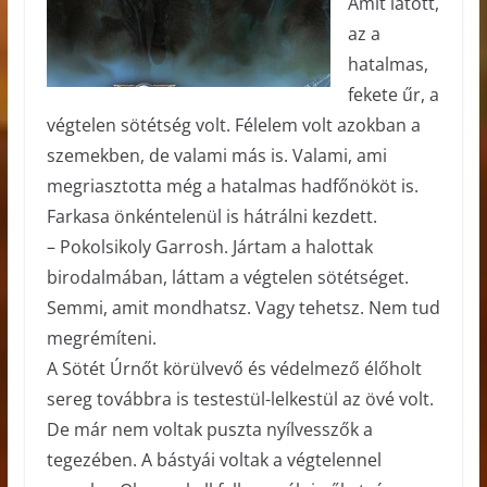
Amit látott,
az a
hatalmas,
fekete űr, a
végtelen sötétség volt. Félelem volt azokban a
szemekben, de valami más is. Valami, ami
megriasztotta még a hatalmas hadfőnököt is.
Farkasa önkéntelenül is hátrálni kezdett.
– Pokolsikoly Garrosh. Jártam a halottak
birodalmában, láttam a végtelen sötétséget.
Semmi, amit mondhatsz. Vagy tehetsz. Nem tud
megrémíteni.
A Sötét Úrnőt körülvevő és védelmező élőholt
sereg továbbra is testestül-lelkestül az övé volt.
De már nem voltak puszta nyílvesszők a
tegezében. A bástyái voltak a végtelennel