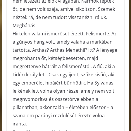
nem létezett az élők világában. Karmok tépték
őt, de nem volt szája, amivel sikoltson. Szemek
néztek rá, de nem tudott visszanézni rájuk.
Megbánás.
Hirtelen valami ismerőset érzett. Felismerte. Az
a gúnyos hang volt, amely valaha a markában
tartotta. Arthas? Arthas Menethil? Itt? A lényege
megrohanta őt, kétségbeesetten, majd
megrettenve hátrált a felismeréstől. A fiú, aki a
Lidérckirály lett. Csak egy ijedt, szőke kisfiú, aki
egy emberélet hibáiért bűnhődik. Ha Sylvanas
lelkének lett volna olyan része, amely nem volt
megnyomorítva és összetörve ebben a
pillanatban, akkor talán – életében először – a
szánalom parányi rezdülését érezte volna
iránta.