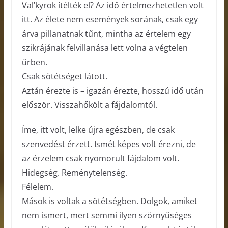
Val’kyrok ítélték el? Az idő értelmezhetetlen volt
itt. Az élete nem események sorának, csak egy
árva pillanatnak tűnt, mintha az értelem egy
szikrájának felvillanása lett volna a végtelen
űrben.
Csak sötétséget látott.
Aztán érezte is – igazán érezte, hosszú idő után
először. Visszahőkölt a fájdalomtól.
Íme, itt volt, lelke újra egészben, de csak
szenvedést érzett. Ismét képes volt érezni, de
az érzelem csak nyomorult fájdalom volt.
Hidegség. Reménytelenség.
Félelem.
Mások is voltak a sötétségben. Dolgok, amiket
nem ismert, mert semmi ilyen szörnyűséges