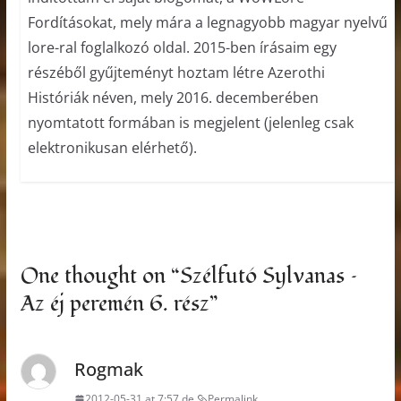
Fordításokat, mely mára a legnagyobb magyar nyelvű
lore-ral foglalkozó oldal. 2015-ben írásaim egy
részéből gyűjteményt hoztam létre Azerothi
Históriák néven, mely 2016. decemberében
nyomtatott formában is megjelent (jelenleg csak
elektronikusan elérhető).
One thought on “
Szélfutó Sylvanas –
Az éj peremén 6. rész
”
Rogmak
2012-05-31 at 7:57 de.
Permalink