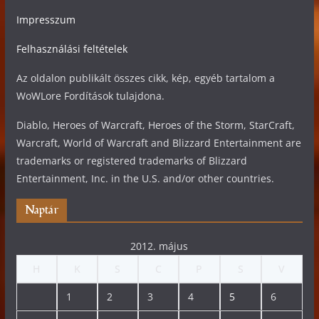
Impresszum
Felhasználási feltételek
Az oldalon publikált összes cikk, kép, egyéb tartalom a
WoWLore Fordítások tulajdona.
Diablo, Heroes of Warcraft, Heroes of the Storm, StarCraft,
Warcraft, World of Warcraft and Blizzard Entertainment are
trademarks or registered trademarks of Blizzard
Entertainment, Inc. in the U.S. and/or other countries.
Naptár
2012. május
H
K
S
C
P
S
V
1
2
3
4
5
6