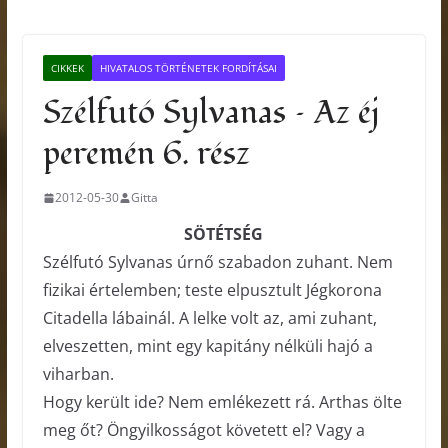
CIKKEK
HIVATALOS TÖRTÉNETEK FORDÍTÁSAI
Szélfutó Sylvanas – Az éj
peremén 6. rész
2012-05-30
Gitta
SÖTÉTSÉG
Szélfutó Sylvanas úrnő szabadon zuhant. Nem
fizikai értelemben; teste elpusztult Jégkorona
Citadella lábainál. A lelke volt az, ami zuhant,
elveszetten, mint egy kapitány nélküli hajó a
viharban.
Hogy került ide? Nem emlékezett rá. Arthas ölte
meg őt? Öngyilkosságot követett el? Vagy a