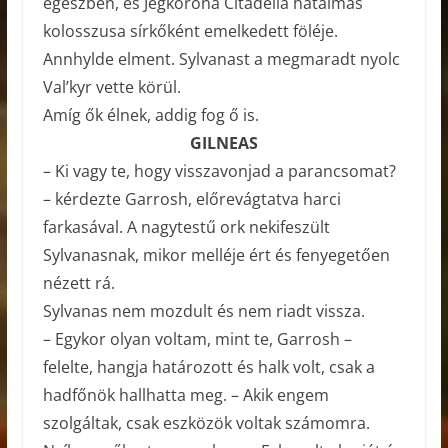
egészben, és Jégkorona Citadella hatalmas
kolosszusa sírkőként emelkedett föléje.
Annhylde elment. Sylvanast a megmaradt nyolc
Val’kyr vette körül.
Amíg ők élnek, addig fog ő is.
GILNEAS
– Ki vagy te, hogy visszavonjad a parancsomat?
– kérdezte Garrosh, előrevágtatva harci
farkasával. A nagytestű ork nekifeszült
Sylvanasnak, mikor melléje ért és fenyegetően
nézett rá.
Sylvanas nem mozdult és nem riadt vissza.
– Egykor olyan voltam, mint te, Garrosh –
felelte, hangja határozott és halk volt, csak a
hadfőnök hallhatta meg. – Akik engem
szolgáltak, csak eszközök voltak számomra.