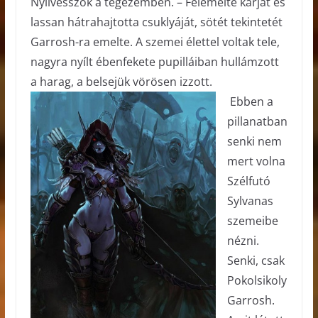
Nyílvesszők a tegezemben. – Felemelte karját és
lassan hátrahajtotta csuklyáját, sötét tekintetét
Garrosh-ra emelte. A szemei élettel voltak tele,
nagyra nyílt ébenfekete pupilláiban hullámzott
a harag, a belsejük vörösen izzott.
Ebben a
pillanatban
senki nem
mert volna
Szélfutó
Sylvanas
szemeibe
nézni.
Senki, csak
Pokolsikoly
Garrosh.