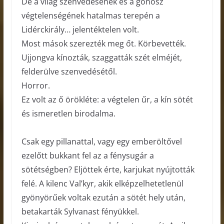
De a világ szenvedésének és a gonosz
végtelenségének hatalmas terepén a
Lidérckirály… jelentéktelen volt.
Most mások szerezték meg őt. Körbevették.
Ujjongva kínozták, szaggatták szét elméjét,
felderülve szenvedésétől.
Horror.
Ez volt az ő örökléte: a végtelen űr, a kín sötét
és ismeretlen birodalma.
Csak egy pillanattal, vagy egy emberöltővel
ezelőtt bukkant fel az a fénysugár a
sötétségben? Eljöttek érte, karjukat nyújtották
felé. A kilenc Val’kyr, akik elképzelhetetlenül
gyönyörűek voltak ezután a sötét hely után,
betakarták Sylvanast fényükkel.