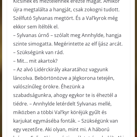
Kicsinek és meztelennek érezte magát. Amikor
újra megtalálta a hangját, csak zokogni tudott.
Szélfutó Sylvanas megtört. És a Val’kyrok még
ekkor sem ítélték el.
– Sylvanas úrnő – szólalt meg Annhylde, hangja
szinte simogatta. Megérintette az elf íjász arcát.
– Szükségünk van rád.
– Mit… mit akartok?
– Az alvó Lidérckirály akaratához vagyunk
láncolva. Bebörtönözve a Jégkorona tetején,
valószínűleg örökre. Éhezünk a
szabadságunkra, ahogy egykor te is éheztél a
tiédre. – Annhylde letérdelt Sylvanas mellé,
miközben a többi Val’kyr köréjük gyűlt és
karjukat egymáséba fonták. – Szükségünk van
egy vezetőre. Aki olyan, mint mi. A háború