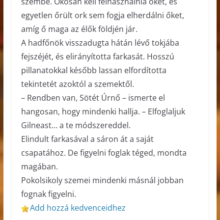
szembe. Okosan kell felhasználnia őket, és
egyetlen őrült ork sem fogja elherdálni őket,
amíg ő maga az élők földjén jár.
A hadfőnök visszadugta hátán lévő tokjába
fejszéjét, és elirányította farkasát. Hosszú
pillanatokkal később lassan elfordította
tekintetét azoktól a szemektől.
– Rendben van, Sötét Úrnő – ismerte el
hangosan, hogy mindenki hallja. – Elfoglaljuk
Gilneast… a te módszereddel.
Elindult farkasával a sáron át a saját
csapatához. De figyelni foglak téged, mondta
magában.
Pokolsikoly szemei mindenki másnál jobban
fognak figyelni.
Add hozzá kedvenceidhez