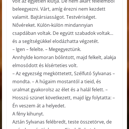
volt az egyetlen kiútja. De nem akart félelemből
beleegyezni. Várt, amíg érezni nem kezdett
valamit. Bajtársiasságot. Testvériséget.
Nővéreket. Külön-külön mindannyian
csapdában voltak. De együtt szabadok voltak…
és a segítségükkel elodázhatta végzetét.
– Igen – felelte. – Megegyeztünk.
Annhylde komoran bólintott, majd felkelt, alakja
elmosódott és kísérteties volt.
– Az egyezség megköttetett, Szélfutó Sylvanas –
mondta. – A húgaim mostantól a tieid, és
uralmat gyakorolsz az élet és a halál felett. –
Hosszú szünet következett, majd így folytatta: –
Én veszem át a helyedet.
A fény kihunyt.
Aztán Sylvanas felébredt, teste összetörve, de