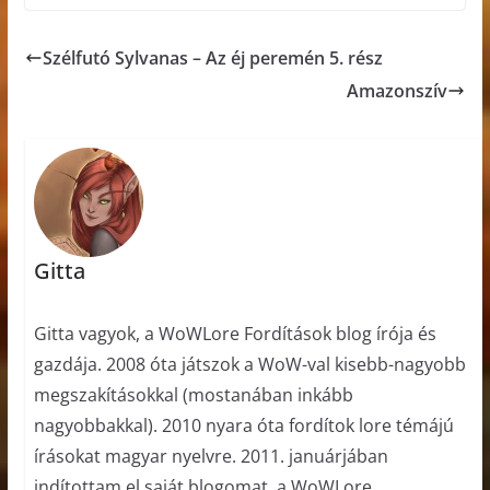
Szélfutó Sylvanas – Az éj peremén 5. rész
Amazonszív
Gitta
Gitta vagyok, a WoWLore Fordítások blog írója és
gazdája. 2008 óta játszok a WoW-val kisebb-nagyobb
megszakításokkal (mostanában inkább
nagyobbakkal). 2010 nyara óta fordítok lore témájú
írásokat magyar nyelvre. 2011. januárjában
indítottam el saját blogomat, a WoWLore