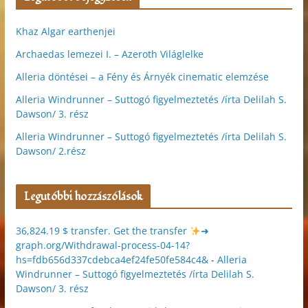
Khaz Algar earthenjei
Archaedas lemezei I. – Azeroth Világlelke
Alleria döntései – a Fény és Árnyék cinematic elemzése
Alleria Windrunner – Suttogó figyelmeztetés /írta Delilah S.
Dawson/ 3. rész
Alleria Windrunner – Suttogó figyelmeztetés /írta Delilah S.
Dawson/ 2.rész
Legutóbbi hozzászólások
36,824.19 $ transfer. Get the transfer
➜
graph.org/Withdrawal-process-04-14?
hs=fdb656d337cdebca4ef24fe50fe584c4&
-
Alleria
Windrunner – Suttogó figyelmeztetés /írta Delilah S.
Dawson/ 3. rész