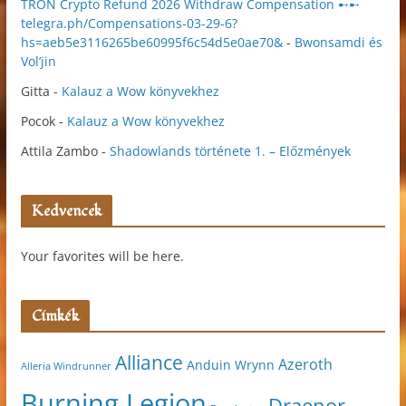
TRON Crypto Refund 2026 Withdraw Compensation ➸➸
telegra.ph/Compensations-03-29-6?
hs=aeb5e3116265be60995f6c54d5e0ae70&
-
Bwonsamdi és
Vol’jin
Gitta
-
Kalauz a Wow könyvekhez
Pocok
-
Kalauz a Wow könyvekhez
Attila Zambo
-
Shadowlands története 1. – Előzmények
Kedvencek
Your favorites will be here.
Címkék
Alliance
Azeroth
Anduin Wrynn
Alleria Windrunner
Burning Legion
Draenor