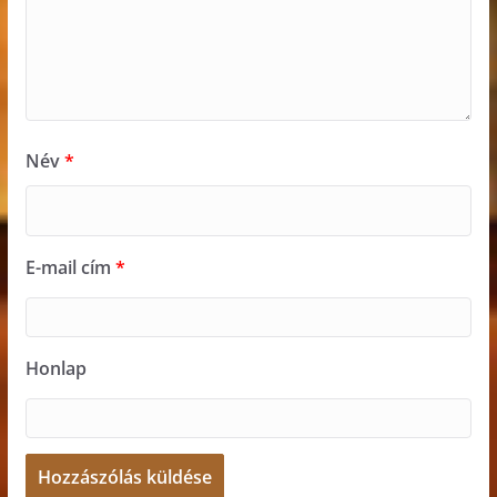
Név
*
E-mail cím
*
Honlap