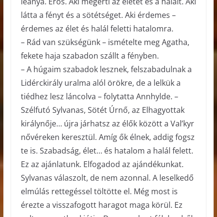
leánya. Erős. Aki megérti az életet és a halált. Aki
látta a fényt és a sötétséget. Aki érdemes –
érdemes az élet és halál feletti hatalomra.
– Rád van szükségünk – ismételte meg Agatha,
fekete haja szabadon szállt a fényben.
– A húgaim szabadok lesznek, felszabadulnak a
Lidérckirály uralma alól örökre, de a lelkük a
tiédhez lesz láncolva – folytatta Annhylde. –
Szélfutó Sylvanas, Sötét Úrnő, az Elhagyottak
királynője… újra járhatsz az élők között a Val’kyr
nővéreken keresztül. Amíg ők élnek, addig fogsz
te is. Szabadság, élet… és hatalom a halál felett.
Ez az ajánlatunk. Elfogadod az ajándékunkat.
Sylvanas válaszolt, de nem azonnal. A leselkedő
elmúlás rettegéssel töltötte el. Még most is
érezte a visszafogott haragot maga körül. Ez