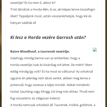
vezetője? És ha nem ő, akkor ki?
Ti kit látnátok a Horda élén, ki az, aki képes lenne összefogni
őket? Tippeljünk most, aztán visszanézhetjük, hogy kik és
hányan találták el!
Ki lesz a Horda vezére Garrosh után?
Baine Bloodhoof, a taurenek vezetője.
Valahogy mindig benne van az emberben, hogy a
Horda vezetője csak és kizárólag ork lehet. De miért? Mert
eddig mindig így volt? És ha most ez változna? Az orkoknál
ugyanis én jelenleg nem látok senkit, akiben meg lenne a
potenciál, hogy vezesse a teljes Hordát. Akiket mindenki
tisztel, Saurfang vagy Eitrigg, túl öreg már ehhez. Thrall nem
fog visszatérni, ez világosan kiderül.
A Horda nemcsak orkokból áll. Taurenek, trollok, goblinok, a