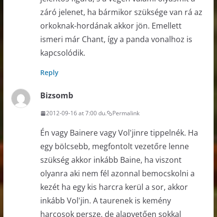
záró jelenet, ha bármikor szüksége van rá az
orkoknak-hordának akkor jön. Emellett
ismeri már Chant, így a panda vonalhoz is
kapcsolódik.
Reply
Bizsomb
2012-09-16 at 7:00 du.
Permalink
Én vagy Bainere vagy Vol'jinre tippelnék. Ha
egy bölcsebb, megfontolt vezetőre lenne
szükség akkor inkább Baine, ha viszont
olyanra aki nem fél azonnal bemocskolni a
kezét ha egy kis harcra kerül a sor, akkor
inkább Vol'jin. A taurenek is kemény
harcosok persze, de alapvetően sokkal