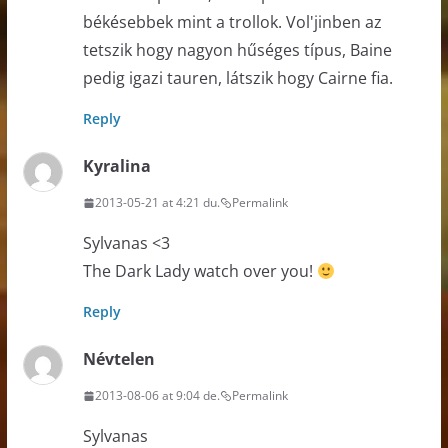
békésebbek mint a trollok. Vol'jinben az
tetszik hogy nagyon hűséges típus, Baine
pedig igazi tauren, látszik hogy Cairne fia.
Reply
Kyralina
2013-05-21 at 4:21 du.
Permalink
Sylvanas <3
The Dark Lady watch over you!
Reply
Névtelen
2013-08-06 at 9:04 de.
Permalink
Sylvanas