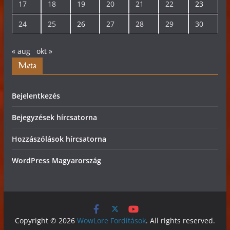
17
18
19
20
21
22
23
24
25
26
27
28
29
30
« aug
okt »
Meta
Bejelentkezés
Bejegyzések hírcsatorna
Hozzászólások hírcsatorna
WordPress Magyarország
Copyright © 2026
WowLore Fordítások
. All rights reserved.