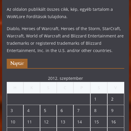
Az oldalon publikált összes cikk, kép, egyéb tartalom a
WoWLore Fordítások tulajdona.
Diablo, Heroes of Warcraft, Heroes of the Storm, StarCraft,
Warcraft, World of Warcraft and Blizzard Entertainment are
trademarks or registered trademarks of Blizzard
Entertainment, Inc. in the U.S. and/or other countries.
Naptár
2012. szeptember
H
K
S
C
P
S
V
1
2
3
4
5
6
7
8
9
10
11
12
13
14
15
16