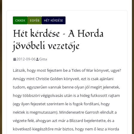
CIKKEK
EGYÉB
HÉT KÉRDÉSE
Hét kérdése – A Horda
jövőbeli vezetője
2012-09-06
Gitta
Látszik, hogy most fejeztem be a Tides of War könyvet, ugye?
Amúgy mint Christie Golden könyveit, ezt is csak ajánlani
tudom, egyszerűen vannak benne olyan jól megírt jelenetek,
hogy többszöri végigolvasás után is a hideg futkosott rajtam
(egy ilyen fejezetet szerintem le is fogok fordítani, hogy
nektek is megmutassam). Mindenesetre Garrosh elindult a
végzete felé, ahogyan azt már a Blizzard bejelentette, és a
következő kiegészítőre már biztos, hogy nem ő lesz a Horda