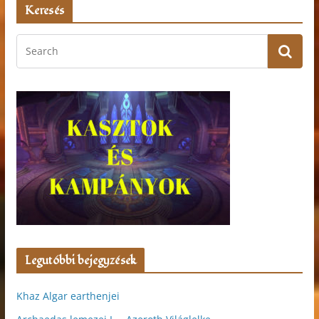
Keresés
Legutóbbi bejegyzések
Khaz Algar earthenjei