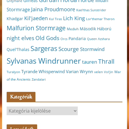
Gul'dan
Illidan
Gilneas
Greymane
Jaina Proudmoore
Stormrage
Kael'thas Sunstrider
Kil'jaeden
Lich King
Khadgar
Kul Tiras
Lor'themar Theron
Malfurion Stormrage
Második Háború
Medivh
night elves
Old Gods
Pandaria
Orcs
Queen Azshara
Sargeras
Scourge
Stormwind
Quel'Thalas
Sylvanas Windrunner
Thrall
tauren
Varian Wrynn
Tyrande Whisperwind
velen
War
Turalyon
Vol'jin
of the Ancients
Zandalari
Kategóriák
K
a
t