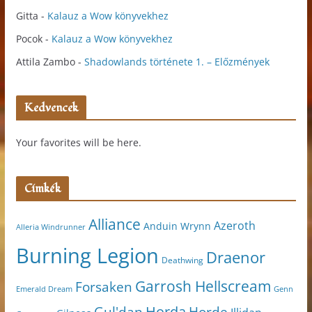
Gitta
-
Kalauz a Wow könyvekhez
Pocok
-
Kalauz a Wow könyvekhez
Attila Zambo
-
Shadowlands története 1. – Előzmények
Kedvencek
Your favorites will be here.
Címkék
Alliance
Azeroth
Anduin Wrynn
Alleria Windrunner
Burning Legion
Draenor
Deathwing
Garrosh Hellscream
Forsaken
Genn
Emerald Dream
Horda
Horde