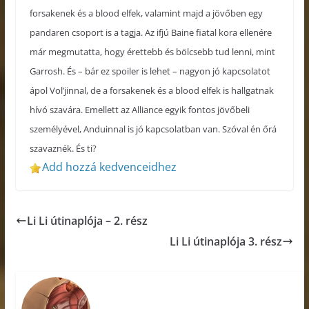
forsakenek és a blood elfek, valamint majd a jövőben egy
pandaren csoport is a tagja. Az ifjú Baine fiatal kora ellenére
már megmutatta, hogy érettebb és bölcsebb tud lenni, mint
Garrosh. És – bár ez spoiler is lehet – nagyon jó kapcsolatot
ápol Vol’jinnal, de a forsakenek és a blood elfek is hallgatnak
hívó szavára. Emellett az Alliance egyik fontos jövőbeli
személyével, Anduinnal is jó kapcsolatban van. Szóval én őrá
szavaznék. És ti?
Add hozzá kedvenceidhez
Li Li útinaplója – 2. rész
Li Li útinaplója 3. rész