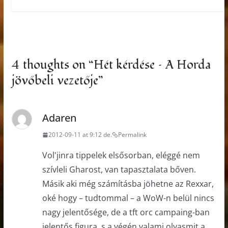
4 thoughts on “
Hét kérdése – A Horda
jövőbeli vezetője
”
Adaren
2012-09-11 at 9:12 de.
Permalink
Vol'jinra tippelek elsősorban, eléggé nem
szívleli Gharost, van tapasztalata bőven.
Másik aki még számításba jöhetne az Rexxar,
oké hogy – tudtommal – a WoW-n belül nincs
nagy jelentősége, de a tft orc campaing-ban
jelentős figura, s a végén valami olyasmit a