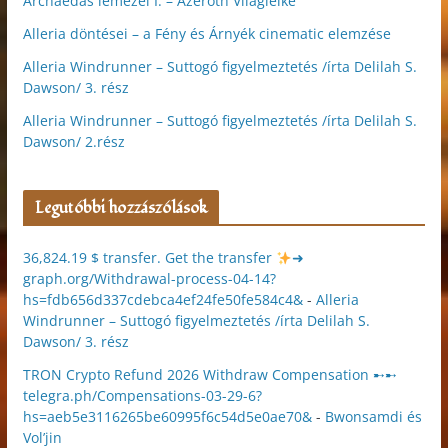
Archaedas lemezei I. – Azeroth Világlelke
Alleria döntései – a Fény és Árnyék cinematic elemzése
Alleria Windrunner – Suttogó figyelmeztetés /írta Delilah S.
Dawson/ 3. rész
Alleria Windrunner – Suttogó figyelmeztetés /írta Delilah S.
Dawson/ 2.rész
Legutóbbi hozzászólások
36,824.19 $ transfer. Get the transfer
➜
graph.org/Withdrawal-process-04-14?
hs=fdb656d337cdebca4ef24fe50fe584c4&
-
Alleria
Windrunner – Suttogó figyelmeztetés /írta Delilah S.
Dawson/ 3. rész
TRON Crypto Refund 2026 Withdraw Compensation ➸➸
telegra.ph/Compensations-03-29-6?
hs=aeb5e3116265be60995f6c54d5e0ae70&
-
Bwonsamdi és
Vol’jin