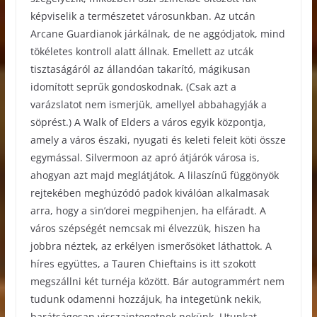
képviselik a természetet városunkban. Az utcán
Arcane Guardianok járkálnak, de ne aggódjatok, mind
tökéletes kontroll alatt állnak. Emellett az utcák
tisztaságáról az állandóan takarító, mágikusan
idomított seprűk gondoskodnak. (Csak azt a
varázslatot nem ismerjük, amellyel abbahagyják a
söprést.) A Walk of Elders a város egyik központja,
amely a város északi, nyugati és keleti feleit köti össze
egymással. Silvermoon az apró átjárók városa is,
ahogyan azt majd meglátjátok. A lilaszínű függönyök
rejtekében meghúzódó padok kiválóan alkalmasak
arra, hogy a sin’dorei megpihenjen, ha elfáradt. A
város szépségét nemcsak mi élvezzük, hiszen ha
jobbra néztek, az erkélyen ismerősöket láthattok. A
híres együttes, a Tauren Chieftains is itt szokott
megszállni két turnéja között. Bár autogrammért nem
tudunk odamenni hozzájuk, ha integetünk nekik,
barátságosan visszaintegetnek nekünk. Utunkat