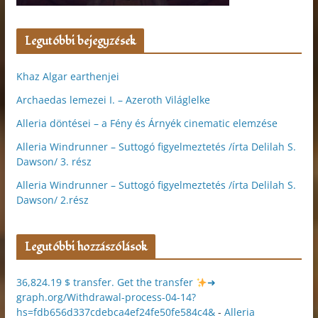
Legutóbbi bejegyzések
Khaz Algar earthenjei
Archaedas lemezei I. – Azeroth Világlelke
Alleria döntései – a Fény és Árnyék cinematic elemzése
Alleria Windrunner – Suttogó figyelmeztetés /írta Delilah S.
Dawson/ 3. rész
Alleria Windrunner – Suttogó figyelmeztetés /írta Delilah S.
Dawson/ 2.rész
Legutóbbi hozzászólások
36,824.19 $ transfer. Get the transfer
➜
graph.org/Withdrawal-process-04-14?
hs=fdb656d337cdebca4ef24fe50fe584c4&
-
Alleria