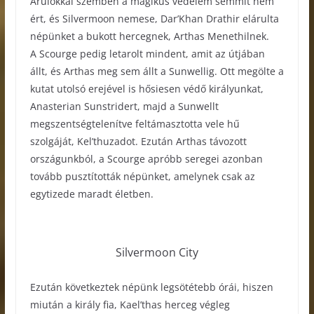
Árulókkal szemben a mágikus védelem semmit nem
ért, és Silvermoon nemese, Dar’Khan Drathir elárulta
népünket a bukott hercegnek, Arthas Menethilnek.
A Scourge pedig letarolt mindent, amit az útjában
állt, és Arthas meg sem állt a Sunwellig. Ott megölte a
kutat utolsó erejével is hősiesen védő királyunkat,
Anasterian Sunstridert, majd a Sunwellt
megszentségtelenítve feltámasztotta vele hű
szolgáját, Kel’thuzadot. Ezután Arthas távozott
országunkból, a Scourge apróbb seregei azonban
tovább pusztították népünket, amelynek csak az
egytizede maradt életben.
Silvermoon City
Ezután következtek népünk legsötétebb órái, hiszen
miután a király fia, Kael’thas herceg végleg