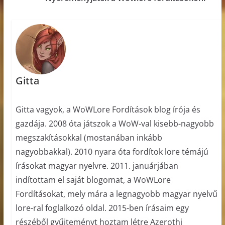
Gitta
Gitta vagyok, a WoWLore Fordítások blog írója és
gazdája. 2008 óta játszok a WoW-val kisebb-nagyobb
megszakításokkal (mostanában inkább
nagyobbakkal). 2010 nyara óta fordítok lore témájú
írásokat magyar nyelvre. 2011. januárjában
indítottam el saját blogomat, a WoWLore
Fordításokat, mely mára a legnagyobb magyar nyelvű
lore-ral foglalkozó oldal. 2015-ben írásaim egy
részéből gyűjteményt hoztam létre Azerothi