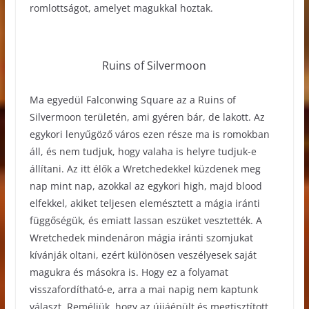
romlottságot, amelyet magukkal hoztak.
Ruins of Silvermoon
Ma egyedül Falconwing Square az a Ruins of
Silvermoon területén, ami gyéren bár, de lakott. Az
egykori lenyűgöző város ezen része ma is romokban
áll, és nem tudjuk, hogy valaha is helyre tudjuk-e
állítani. Az itt élők a Wretchedekkel küzdenek meg
nap mint nap, azokkal az egykori high, majd blood
elfekkel, akiket teljesen elemésztett a mágia iránti
függőségük, és emiatt lassan eszüket vesztették. A
Wretchedek mindenáron mágia iránti szomjukat
kívánják oltani, ezért különösen veszélyesek saját
magukra és másokra is. Hogy ez a folyamat
visszafordítható-e, arra a mai napig nem kaptunk
választ. Reméljük, hogy az újjáépült és megtisztított