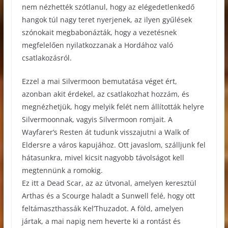
nem nézhették szótlanul, hogy az elégedetlenkedő
hangok túl nagy teret nyerjenek, az ilyen gyűlések
szónokait megbabonázták, hogy a vezetésnek
megfelelően nyilatkozzanak a Hordához való
csatlakozásról.
Ezzel a mai Silvermoon bemutatása véget ért,
azonban akit érdekel, az csatlakozhat hozzám, és
megnézhetjük, hogy melyik felét nem állították helyre
Silvermoonnak, vagyis Silvermoon romjait. A
Wayfarer’s Resten át tudunk visszajutni a Walk of
Eldersre a város kapujához. Ott javaslom, szálljunk fel
hátasunkra, mivel kicsit nagyobb távolságot kell
megtennünk a romokig.
Ez itt a Dead Scar, az az útvonal, amelyen keresztül
Arthas és a Scourge haladt a Sunwell felé, hogy ott
feltámaszthassák Kel’Thuzadot. A föld, amelyen
jártak, a mai napig nem heverte ki a rontást és