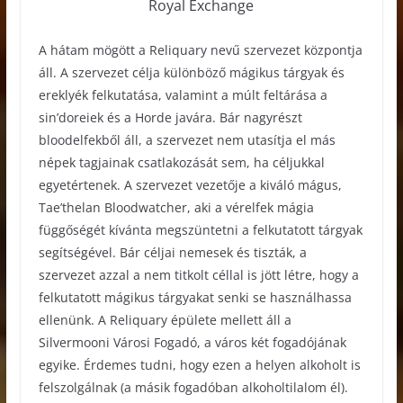
Royal Exchange
A hátam mögött a Reliquary nevű szervezet központja
áll. A szervezet célja különböző mágikus tárgyak és
ereklyék felkutatása, valamint a múlt feltárása a
sin’doreiek és a Horde javára. Bár nagyrészt
bloodelfekből áll, a szervezet nem utasítja el más
népek tagjainak csatlakozását sem, ha céljukkal
egyetértenek. A szervezet vezetője a kiváló mágus,
Tae’thelan Bloodwatcher, aki a vérelfek mágia
függőségét kívánta megszüntetni a felkutatott tárgyak
segítségével. Bár céljai nemesek és tiszták, a
szervezet azzal a nem titkolt céllal is jött létre, hogy a
felkutatott mágikus tárgyakat senki se használhassa
ellenünk. A Reliquary épülete mellett áll a
Silvermooni Városi Fogadó, a város két fogadójának
egyike. Érdemes tudni, hogy ezen a helyen alkoholt is
felszolgálnak (a másik fogadóban alkoholtilalom él).