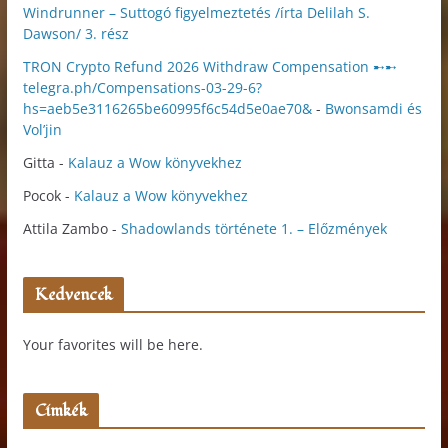
Windrunner – Suttogó figyelmeztetés /írta Delilah S.
Dawson/ 3. rész
TRON Crypto Refund 2026 Withdraw Compensation ➸➸
telegra.ph/Compensations-03-29-6?
hs=aeb5e3116265be60995f6c54d5e0ae70&
-
Bwonsamdi és
Vol’jin
Gitta
-
Kalauz a Wow könyvekhez
Pocok
-
Kalauz a Wow könyvekhez
Attila Zambo
-
Shadowlands története 1. – Előzmények
Kedvencek
Your favorites will be here.
Címkék