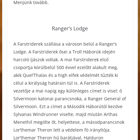
Menjünk tovább.
Ranger’s Lodge
A Farstriderek szállása a városon belül a Ranger’s
Lodge. A Farstriderek ősei a Troll Háborúk idején
harcoló íjászok voltak. A mai Farstriderek első
csoportja körülbelül 500 évvel ezelőtt alakult meg,
akik Quel’Thalas és a high elfek védelmét tűzték ki
célul a királyság határain túl is. A Farstriderek
vezetője a mai napig egy különleges címet is visel: ő
Silvermoon katonai parancsnoka, a Ranger General of
Silvermoon. Ezt a címet a Második Háborútól kezdve
Sylvanas Windrunner viselte, majd miután Arthas
Menethil megölte őt, helyettese, a másodparancsnok
Lor’themar Theron lett a védelem fö irányítója.
Lor’themar Theron hű barátjával, Halduron