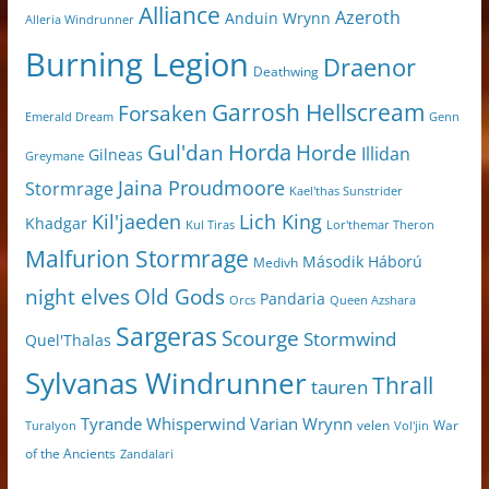
Alliance
Azeroth
Anduin Wrynn
Alleria Windrunner
Burning Legion
Draenor
Deathwing
Garrosh Hellscream
Forsaken
Genn
Emerald Dream
Horda
Horde
Gul'dan
Illidan
Gilneas
Greymane
Jaina Proudmoore
Stormrage
Kael'thas Sunstrider
Kil'jaeden
Lich King
Khadgar
Kul Tiras
Lor'themar Theron
Malfurion Stormrage
Második Háború
Medivh
night elves
Old Gods
Pandaria
Orcs
Queen Azshara
Sargeras
Scourge
Stormwind
Quel'Thalas
Sylvanas Windrunner
Thrall
tauren
Varian Wrynn
Tyrande Whisperwind
velen
War
Turalyon
Vol'jin
of the Ancients
Zandalari