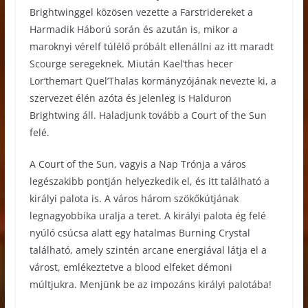
Brightwinggel közösen vezette a Farstridereket a
Harmadik Háború során és azután is, mikor a
maroknyi vérelf túlélő próbált ellenállni az itt maradt
Scourge seregeknek. Miután Kael’thas hecer
Lor’themart Quel’Thalas kormányzójának nevezte ki, a
szervezet élén azóta és jelenleg is Halduron
Brightwing áll. Haladjunk tovább a Court of the Sun
felé.
A Court of the Sun, vagyis a Nap Trónja a város
legészakibb pontján helyezkedik el, és itt található a
királyi palota is. A város három szökőkútjának
legnagyobbika uralja a teret. A királyi palota ég felé
nyúló csúcsa alatt egy hatalmas Burning Crystal
található, amely szintén arcane energiával látja el a
várost, emlékeztetve a blood elfeket démoni
múltjukra. Menjünk be az impozáns királyi palotába!