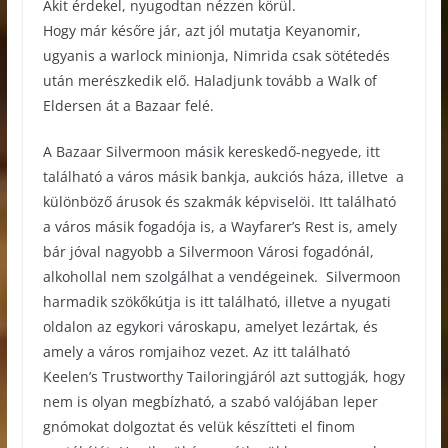
Akit érdekel, nyugodtan nézzen körül.
Hogy már későre jár, azt jól mutatja Keyanomir,
ugyanis a warlock minionja, Nimrida csak sötétedés
után merészkedik elő. Haladjunk tovább a Walk of
Eldersen át a Bazaar felé.
A Bazaar Silvermoon másik kereskedő-negyede, itt
található a város másik bankja, aukciós háza, illetve a
különböző árusok és szakmák képviselöi. Itt található
a város másik fogadója is, a Wayfarer’s Rest is, amely
bár jóval nagyobb a Silvermoon Városi fogadónál,
alkohollal nem szolgálhat a vendégeinek. Silvermoon
harmadik szökőkútja is itt található, illetve a nyugati
oldalon az egykori városkapu, amelyet lezártak, és
amely a város romjaihoz vezet. Az itt található
Keelen’s Trustworthy Tailoringjáról azt suttogják, hogy
nem is olyan megbízható, a szabó valójában leper
gnómokat dolgoztat és velük készítteti el finom