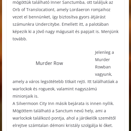
mögöttük található Inner Sanctumba, ott találjuk az
Orb of Translocationt, amely Lordaeron romjaihoz
vezet el bennünket, így biztosítva gyors átjárást
számunkra Undercitybe. Emellett itt, a palotában
képezik ki a jövő nagy mágusait és papjait is. Menjünk
tovább.
Jelenleg a
Murder
Murder Row
Rowban
vagyunk,
amely a város legsötétebb titkait rejti. Itt találhatóak a
warlockok és rogueok, valamint nagyszámú
minionjaik is.
A Silvermoon City Inn másik bejárata is innen nyílik.
Mögöttem található a Sanctum nevű hely, ami a
warlockok találkozó pontja, ahol a járókelők szemétől
elrejtve számtalan démoni kristály szolgálja ki őket.