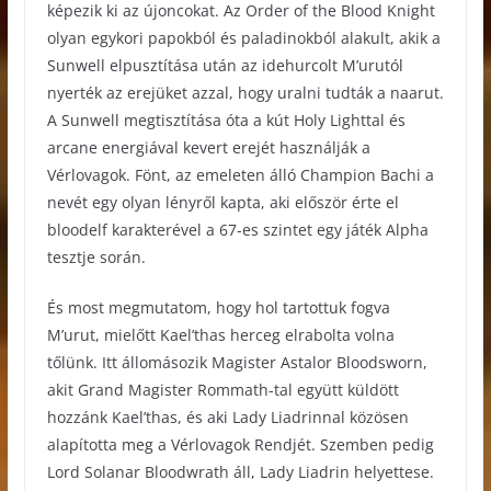
képezik ki az újoncokat. Az Order of the Blood Knight
olyan egykori papokból és paladinokból alakult, akik a
Sunwell elpusztítása után az idehurcolt M’urutól
nyerték az erejüket azzal, hogy uralni tudták a naarut.
A Sunwell megtisztítása óta a kút Holy Lighttal és
arcane energiával kevert erejét használják a
Vérlovagok. Fönt, az emeleten álló Champion Bachi a
nevét egy olyan lényről kapta, aki először érte el
bloodelf karakterével a 67-es szintet egy játék Alpha
tesztje során.
És most megmutatom, hogy hol tartottuk fogva
M’urut, mielőtt Kael’thas herceg elrabolta volna
tőlünk. Itt állomásozik Magister Astalor Bloodsworn,
akit Grand Magister Rommath-tal együtt küldött
hozzánk Kael’thas, és aki Lady Liadrinnal közösen
alapította meg a Vérlovagok Rendjét. Szemben pedig
Lord Solanar Bloodwrath áll, Lady Liadrin helyettese.