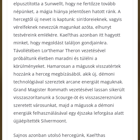
elpusztította a Sunwellt, hogy ne fertőzze tovább
népünket, a mágia hiánya jelentősen hatott ránk. A
hercegtől új nevet is kaptunk: sin’doreieknek, vagyis
vérelfeknek nevezzük magunkat azóta, elhunyt
testvéreink emlékére. Kael’thas azonban itt hagyott
minket, hogy megoldást találjon gondjainkra.
Távollétében Lor’themar Theron vezetésével
próbáltunk életben maradni és túlélni a
körülményeket. Hamarosan a mágusok visszatértek
hozzánk a herceg megbízásából, akik új, démoni
technológiával szereztek arcane energiát maguknak.
Grand Magister Rommath vezetésével lassan sikerült
visszaszorítanunk a Scourge-öt és visszaszereznünk
szeretett városunkat, majd a mágusok a démoni
energiák felhasználásával egy éjszaka leforgása alatt
újjáépítették Silvermoont.
Sajnos azonban utolsó hercegünk, Kael’thas