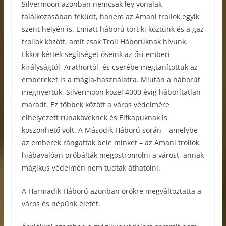
Silvermoon azonban nemcsak ley vonalak
találkozásában feküdt, hanem az Amani trollok egyik
szent helyén is. Emiatt háború tört ki köztünk és a gaz
trollok között, amit csak Troll Háborúknak hívunk.
Ekkor kértek segítséget őseink az ősi emberi
királyságtól, Arathortól, és cserébe megtanítottuk az
embereket is a mágia-használatra. Miután a háborút
megnyertük, Silvermoon közel 4000 évig háborítatlan
maradt. Ez többek között a város védelmére
elhelyezett rúnaköveknek és Elfkapuknak is
köszönhető volt. A Második Háború során – amelybe
az emberek rángattak bele minket – az Amani trollok
hiábavalóan próbálták megostromolni a várost, annak
mágikus védelmén nem tudtak áthatolni.
A Harmadik Háború azonban örökre megváltoztatta a
város és népünk életét.