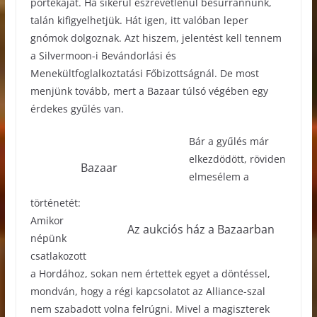
portékáját. Ha sikerül észrevétlenül besurrannunk,
talán kifigyelhetjük. Hát igen, itt valóban leper
gnómok dolgoznak. Azt hiszem, jelentést kell tennem
a Silvermoon-i Bevándorlási és
Menekültfoglalkoztatási Főbizottságnál. De most
menjünk tovább, mert a Bazaar túlsó végében egy
érdekes gyűlés van.
Bár a gyűlés már
elkezdödött, röviden
Bazaar
elmesélem a
történetét:
Amikor
Az aukciós ház a Bazaarban
népünk
csatlakozott
a Hordához, sokan nem értettek egyet a döntéssel,
mondván, hogy a régi kapcsolatot az Alliance-szal
nem szabadott volna felrúgni. Mivel a magiszterek