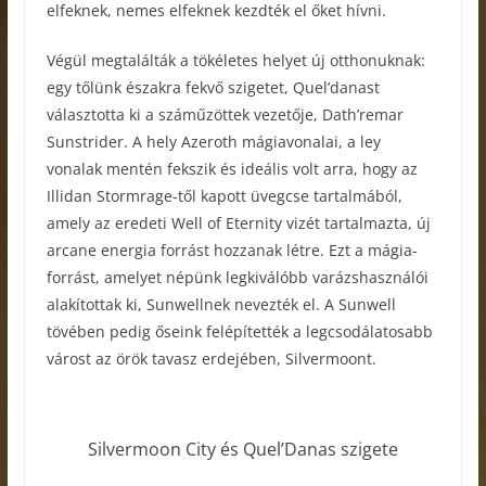
elfeknek, nemes elfeknek kezdték el őket hívni.
Végül megtalálták a tökéletes helyet új otthonuknak:
egy tőlünk északra fekvő szigetet, Quel’danast
választotta ki a száműzöttek vezetője, Dath’remar
Sunstrider. A hely Azeroth mágiavonalai, a ley
vonalak mentén fekszik és ideális volt arra, hogy az
Illidan Stormrage-től kapott üvegcse tartalmából,
amely az eredeti Well of Eternity vizét tartalmazta, új
arcane energia forrást hozzanak létre. Ezt a mágia-
forrást, amelyet népünk legkiválóbb varázshasználói
alakítottak ki, Sunwellnek nevezték el. A Sunwell
tövében pedig őseink felépítették a legcsodálatosabb
várost az örök tavasz erdejében, Silvermoont.
Silvermoon City és Quel’Danas szigete