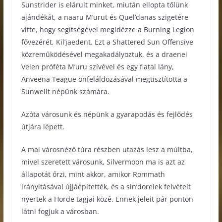
Sunstrider is elárult minket, miután ellopta tőlünk
ajándékát, a naaru M’urut és Quel’danas szigetére
vitte, hogy segítségével megidézze a Burning Legion
fővezérét, Kil’jaedent. Ezt a Shattered Sun Offensive
közreműködésével megakadályoztuk, és a draenei
Velen próféta M’uru szívével és egy fiatal lány,
Anveena Teague önfeláldozásával megtisztította a
Sunwellt népünk számára.
Azóta városunk és népünk a gyarapodás és fejlődés
útjára lépett.
A mai városnéző túra részben utazás lesz a múltba,
mivel szeretett városunk, Silvermoon ma is azt az
állapotát őrzi, mint akkor, amikor Rommath
irányításával újjáépítették, és a sin’doreiek felvételt
nyertek a Horde tagjai közé. Ennek jeleit pár ponton
látni fogjuk a városban.