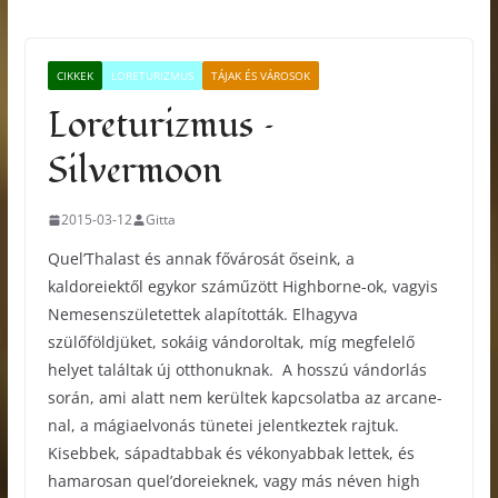
CIKKEK
LORETURIZMUS
TÁJAK ÉS VÁROSOK
Loreturizmus –
Silvermoon
2015-03-12
Gitta
Quel’Thalast és annak fővárosát őseink, a
kaldoreiektől egykor száműzött Highborne-ok, vagyis
Nemesenszületettek alapították. Elhagyva
szülőföldjüket, sokáig vándoroltak, míg megfelelő
helyet találtak új otthonuknak. A hosszú vándorlás
során, ami alatt nem kerültek kapcsolatba az arcane-
nal, a mágiaelvonás tünetei jelentkeztek rajtuk.
Kisebbek, sápadtabbak és vékonyabbak lettek, és
hamarosan quel’doreieknek, vagy más néven high