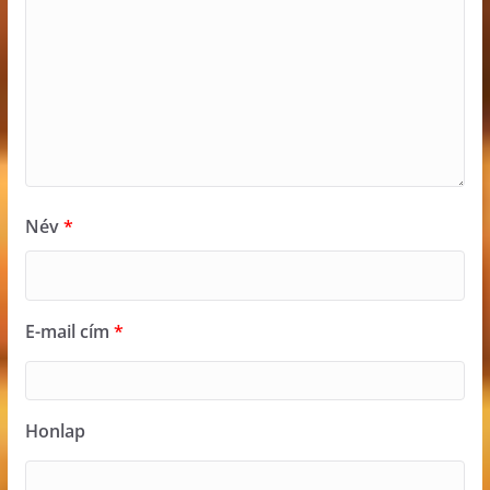
Név
*
E-mail cím
*
Honlap