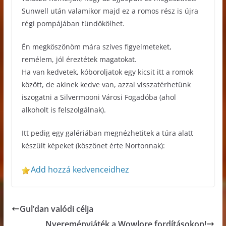
Sunwell után valamikor majd ez a romos rész is újra
régi pompájában tündökölhet.
Én megköszönöm mára szíves figyelmeteket,
remélem, jól éreztétek magatokat.
Ha van kedvetek, kóboroljatok egy kicsit itt a romok
között, de akinek kedve van, azzal visszatérhetünk
iszogatni a Silvermooni Városi Fogadóba (ahol
alkoholt is felszolgálnak).
Itt pedig egy galériában megnézhetitek a túra alatt
készült képeket (köszönet érte Nortonnak):
Add hozzá kedvenceidhez
Gul’dan valódi célja
Nyereményjáték a Wowlore fordításokon!