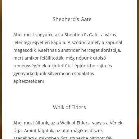
Shepherd’s Gate
Ahol most vagyunk, az a Shepherd’s Gate, a város
jelenlegi egyetlen kapuja. A szobor, amely a kapunál
magasodik, Kael’thas Sunstrider herceget ábrázolja,
mert amikor felállították, még népünk utolsó
reménységének tekintettük. Lépjünk be rajta és
gyönyörködjünk Silvermoon csodálatos
építészetében!
Walk of Elders
Ahol most állunk, az a Walk of Elders, vagyis a Vének
Útja. Amint látjátok, az utat mágikus díszek
szegélyezik, miközben őszi színekbe öltözött fák