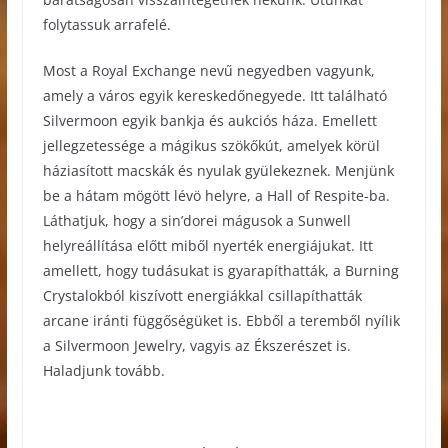
folytassuk arrafelé.
Most a Royal Exchange nevű negyedben vagyunk,
amely a város egyik kereskedőnegyede. Itt található
Silvermoon egyik bankja és aukciós háza. Emellett
jellegzetessége a mágikus szökőkút, amelyek körül
háziasított macskák és nyulak gyülekeznek. Menjünk
be a hátam mögött lévö helyre, a Hall of Respite-ba.
Láthatjuk, hogy a sin’dorei mágusok a Sunwell
helyreállítása előtt miből nyerték energiájukat. Itt
amellett, hogy tudásukat is gyarapíthatták, a Burning
Crystalokból kiszívott energiákkal csillapíthatták
arcane iránti függőségüket is. Ebből a teremből nyílik
a Silvermoon Jewelry, vagyis az Ékszerészet is.
Haladjunk tovább.