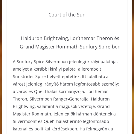
Court of the Sun
Halduron Brightwing, Lor’themar Theron és
Grand Magister Rommath Sunfury Spire-ben
A Sunfury Spire Silvermoon jelenlegi királyi palotája,
amelyet a korábbi királyi palota, a lerombolt
Sunstrider Spire helyett építettek. Itt található a
várost jelenleg irányító három legfontosabb személy:
a város és Quel’Thalas kormányzója, Lor’themar
Theron, Silvermoon Ranger-Generalja, Halduron
Brightwing, valamint a mágusok vezetője, Grand
Magister Rommath. Jelenleg ők hárman döntenek a
Silvermoont és Quel’Thalast érintő legfontosabb
katonai és politikai kérdésekben. Ha felmegyünk a